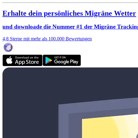
Erhalte dein persönliches Migräne Wetter
und downloade die Nummer #1 der Migräne Trackin
4,8 Sterne mit mehr als 100.000 Bewertungen