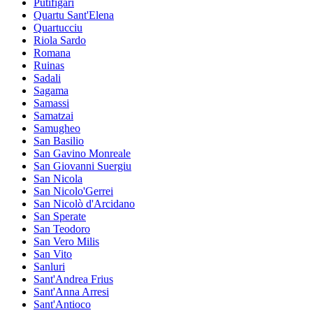
Putifigari
Quartu Sant'Elena
Quartucciu
Riola Sardo
Romana
Ruinas
Sadali
Sagama
Samassi
Samatzai
Samugheo
San Basilio
San Gavino Monreale
San Giovanni Suergiu
San Nicola
San Nicolo'Gerrei
San Nicolò d'Arcidano
San Sperate
San Teodoro
San Vero Milis
San Vito
Sanluri
Sant'Andrea Frius
Sant'Anna Arresi
Sant'Antioco