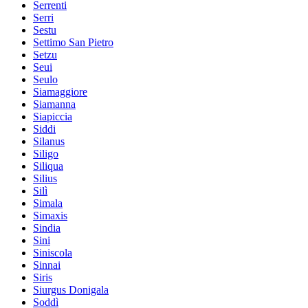
Serrenti
Serri
Sestu
Settimo San Pietro
Setzu
Seui
Seulo
Siamaggiore
Siamanna
Siapiccia
Siddi
Silanus
Siligo
Siliqua
Silius
Silì
Simala
Simaxis
Sindia
Sini
Siniscola
Sinnai
Siris
Siurgus Donigala
Soddì