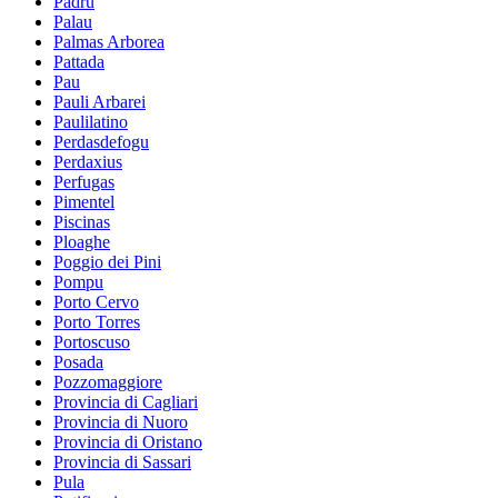
Padru
Palau
Palmas Arborea
Pattada
Pau
Pauli Arbarei
Paulilatino
Perdasdefogu
Perdaxius
Perfugas
Pimentel
Piscinas
Ploaghe
Poggio dei Pini
Pompu
Porto Cervo
Porto Torres
Portoscuso
Posada
Pozzomaggiore
Provincia di Cagliari
Provincia di Nuoro
Provincia di Oristano
Provincia di Sassari
Pula