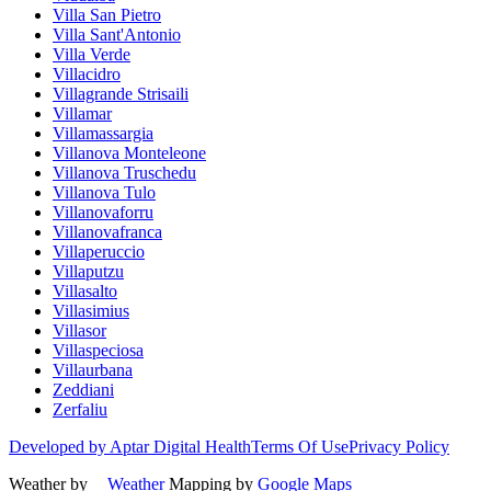
Villa San Pietro
Villa Sant'Antonio
Villa Verde
Villacidro
Villagrande Strisaili
Villamar
Villamassargia
Villanova Monteleone
Villanova Truschedu
Villanova Tulo
Villanovaforru
Villanovafranca
Villaperuccio
Villaputzu
Villasalto
Villasimius
Villasor
Villaspeciosa
Villaurbana
Zeddiani
Zerfaliu
Developed by Aptar Digital Health
Terms Of Use
Privacy Policy
Weather by
Weather
Mapping by
Google Maps