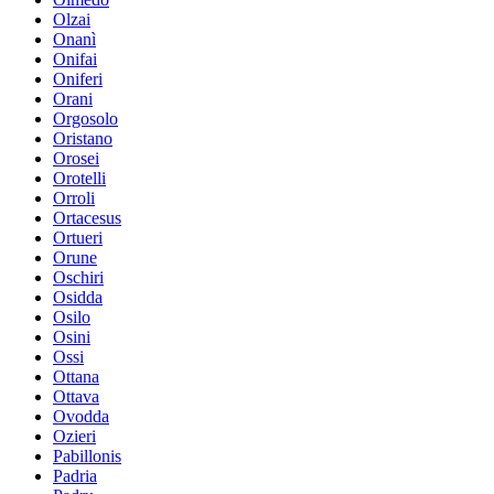
Olzai
Onanì
Onifai
Oniferi
Orani
Orgosolo
Oristano
Orosei
Orotelli
Orroli
Ortacesus
Ortueri
Orune
Oschiri
Osidda
Osilo
Osini
Ossi
Ottana
Ottava
Ovodda
Ozieri
Pabillonis
Padria