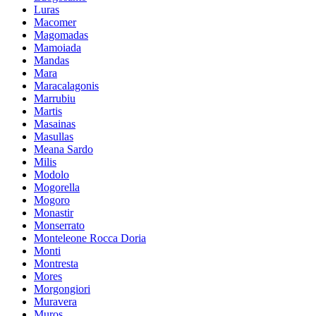
Luras
Macomer
Magomadas
Mamoiada
Mandas
Mara
Maracalagonis
Marrubiu
Martis
Masainas
Masullas
Meana Sardo
Milis
Modolo
Mogorella
Mogoro
Monastir
Monserrato
Monteleone Rocca Doria
Monti
Montresta
Mores
Morgongiori
Muravera
Muros