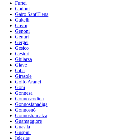
Furtei
Gadoni
Gairo Sant'Elena
Galtellì
Gavoi
Genoni
Genuri
Gergei
Gesico
Gesturi
Ghilarza
Giave
Giba
Girasole
Golfo Aranci
Goni
Gonnesa
Gonnoscodina
Gonnosfanadiga
Gonnosnò
Gonnostramatza
Guamaggiore
Guasila
Guspini
Iglesias