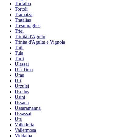
Torralba
Tortolì
Tramatza
Tratalias
Tresnuraghes
Triei
Trinità d'Agultu
Trinità d'Agultu e Vignola
Tuili
Tula
Turri
Ulassai
Ulà Tirso
Uras
Uri
Urzulei
Usellus
Usini
Ussana
Ussaramanna
Ussassai
Uta
Valledoria
Vallermosa
Viddalba