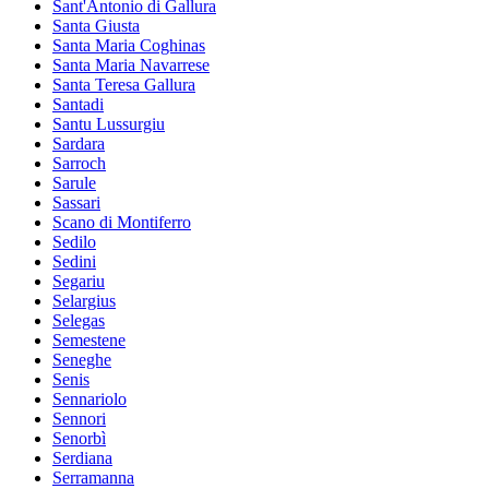
Sant'Antonio di Gallura
Santa Giusta
Santa Maria Coghinas
Santa Maria Navarrese
Santa Teresa Gallura
Santadi
Santu Lussurgiu
Sardara
Sarroch
Sarule
Sassari
Scano di Montiferro
Sedilo
Sedini
Segariu
Selargius
Selegas
Semestene
Seneghe
Senis
Sennariolo
Sennori
Senorbì
Serdiana
Serramanna