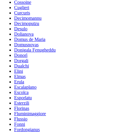
Cossoine
Cuglieri
Curcuris
Decimomannu
Decimoputzu
Desulo
Dolianova
Domus de Maria
Domusnovas
Donigala Fenugheddu
Donorì
Dorgali
Dualchi
Elini
Elmas
Erula
Escalaplano
Escolca
Esporlatu
Esterzili
Florinas
Fluminimaggiore
Flussio
Fonni
Fordongianus