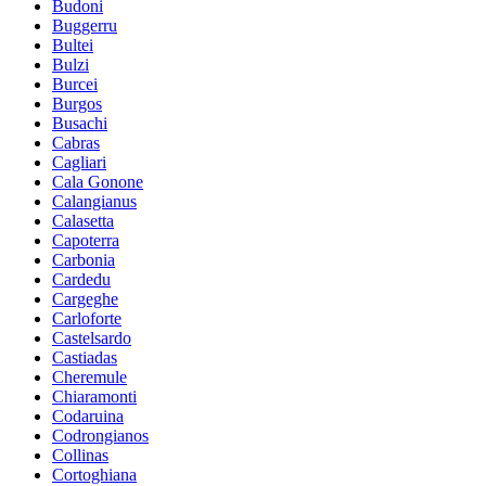
Budoni
Buggerru
Bultei
Bulzi
Burcei
Burgos
Busachi
Cabras
Cagliari
Cala Gonone
Calangianus
Calasetta
Capoterra
Carbonia
Cardedu
Cargeghe
Carloforte
Castelsardo
Castiadas
Cheremule
Chiaramonti
Codaruina
Codrongianos
Collinas
Cortoghiana