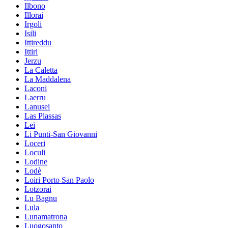
Ilbono
Illorai
Irgoli
Isili
Ittireddu
Ittiri
Jerzu
La Caletta
La Maddalena
Laconi
Laerru
Lanusei
Las Plassas
Lei
Li Punti-San Giovanni
Loceri
Loculi
Lodine
Lodè
Loiri Porto San Paolo
Lotzorai
Lu Bagnu
Lula
Lunamatrona
Luogosanto