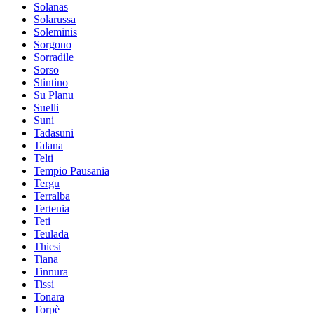
Solanas
Solarussa
Soleminis
Sorgono
Sorradile
Sorso
Stintino
Su Planu
Suelli
Suni
Tadasuni
Talana
Telti
Tempio Pausania
Tergu
Terralba
Tertenia
Teti
Teulada
Thiesi
Tiana
Tinnura
Tissi
Tonara
Torpè