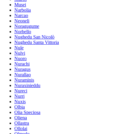
Musei
Narbolia
Narcao
Neoneli
Noragugume
Norbello
Nughedu San Nicolò
Nughedu Santa Vittoria
Nule
Nulvi
Nuoro
Nurachi
Nuragus
Nurallao
Nuraminis
Nuraxinieddu
Nureci
Nurri
Nuxis
Olbia
Olia Speciosa
Oliena
Ollastra
Ollolai
Olmedo