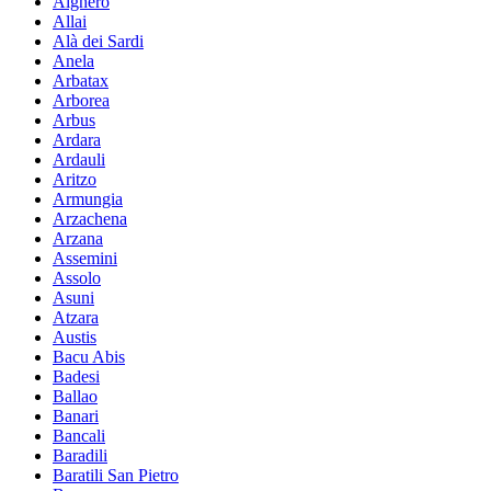
Alghero
Allai
Alà dei Sardi
Anela
Arbatax
Arborea
Arbus
Ardara
Ardauli
Aritzo
Armungia
Arzachena
Arzana
Assemini
Assolo
Asuni
Atzara
Austis
Bacu Abis
Badesi
Ballao
Banari
Bancali
Baradili
Baratili San Pietro