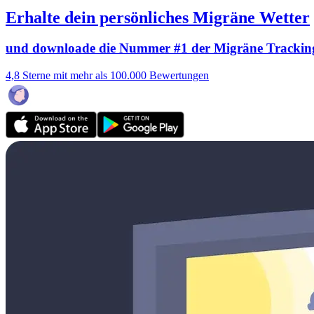
Erhalte dein persönliches Migräne Wetter
und downloade die Nummer #1 der Migräne Trackin
4,8 Sterne mit mehr als 100.000 Bewertungen