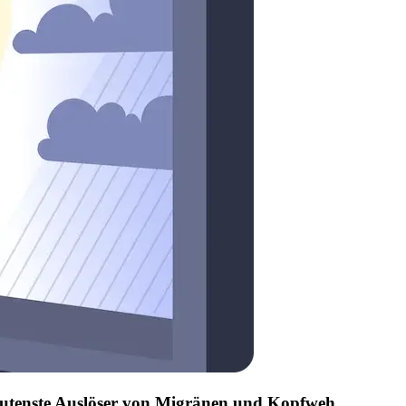
edeutenste Auslöser von Migränen und Kopfweh