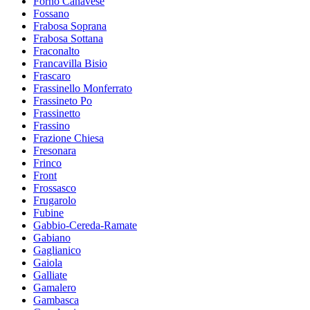
Forno Canavese
Fossano
Frabosa Soprana
Frabosa Sottana
Fraconalto
Francavilla Bisio
Frascaro
Frassinello Monferrato
Frassineto Po
Frassinetto
Frassino
Frazione Chiesa
Fresonara
Frinco
Front
Frossasco
Frugarolo
Fubine
Gabbio-Cereda-Ramate
Gabiano
Gaglianico
Gaiola
Galliate
Gamalero
Gambasca