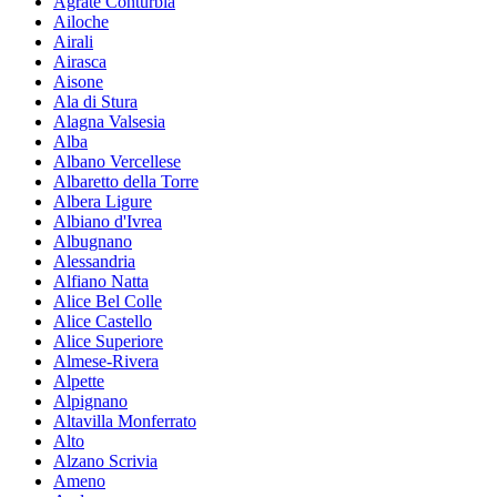
Agrate Conturbia
Ailoche
Airali
Airasca
Aisone
Ala di Stura
Alagna Valsesia
Alba
Albano Vercellese
Albaretto della Torre
Albera Ligure
Albiano d'Ivrea
Albugnano
Alessandria
Alfiano Natta
Alice Bel Colle
Alice Castello
Alice Superiore
Almese-Rivera
Alpette
Alpignano
Altavilla Monferrato
Alto
Alzano Scrivia
Ameno