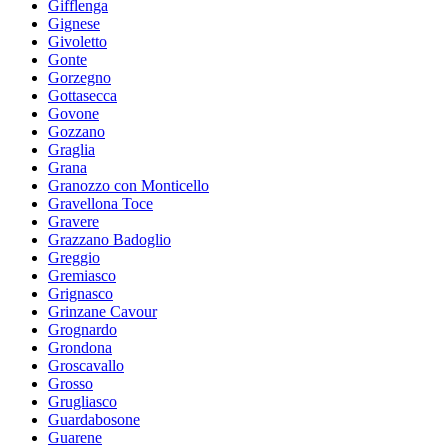
Gifflenga
Gignese
Givoletto
Gonte
Gorzegno
Gottasecca
Govone
Gozzano
Graglia
Grana
Granozzo con Monticello
Gravellona Toce
Gravere
Grazzano Badoglio
Greggio
Gremiasco
Grignasco
Grinzane Cavour
Grognardo
Grondona
Groscavallo
Grosso
Grugliasco
Guardabosone
Guarene