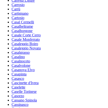
Carrega Ligure
Carrosio
Carrù
Cartignano
Cartosio
Casal Cermelli
Casalbeltrame
Casalborgone
Casale Corte Cerro
Casale Monferrato
Casaleggio Boiro
Casaleggio Novara
Casalgrasso
Casalino
Casalnoceto
Casalvolone
Casanova Elvo
Casapinta
Casasco
Cascinette d'Ivrea
Caselette
Caselle Torinese
Casorzo
Cassano Spinola
Cassinasco