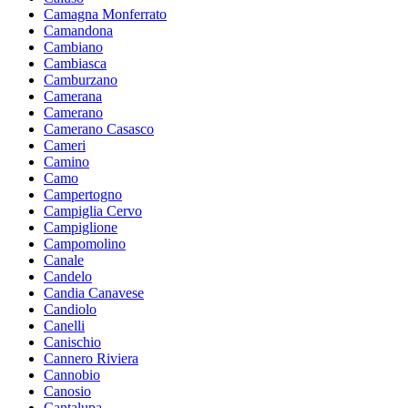
Camagna Monferrato
Camandona
Cambiano
Cambiasca
Camburzano
Camerana
Camerano
Camerano Casasco
Cameri
Camino
Camo
Campertogno
Campiglia Cervo
Campiglione
Campomolino
Canale
Candelo
Candia Canavese
Candiolo
Canelli
Canischio
Cannero Riviera
Cannobio
Canosio
Cantalupa