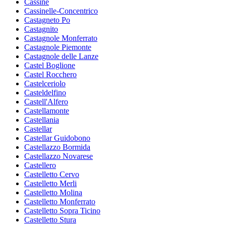
Cassine
Cassinelle-Concentrico
Castagneto Po
Castagnito
Castagnole Monferrato
Castagnole Piemonte
Castagnole delle Lanze
Castel Boglione
Castel Rocchero
Castelceriolo
Casteldelfino
Castell'Alfero
Castellamonte
Castellania
Castellar
Castellar Guidobono
Castellazzo Bormida
Castellazzo Novarese
Castellero
Castelletto Cervo
Castelletto Merli
Castelletto Molina
Castelletto Monferrato
Castelletto Sopra Ticino
Castelletto Stura