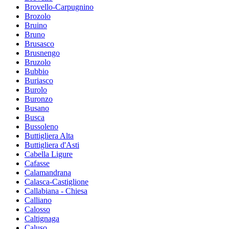
Brovello-Carpugnino
Brozolo
Bruino
Bruno
Brusasco
Brusnengo
Bruzolo
Bubbio
Buriasco
Burolo
Buronzo
Busano
Busca
Bussoleno
Buttigliera Alta
Buttigliera d'Asti
Cabella Ligure
Cafasse
Calamandrana
Calasca-Castiglione
Callabiana - Chiesa
Calliano
Calosso
Caltignaga
Caluso