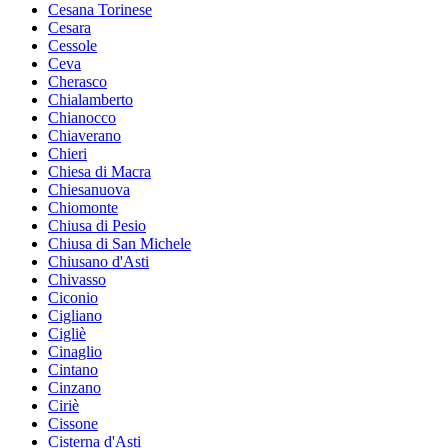
Cesana Torinese
Cesara
Cessole
Ceva
Cherasco
Chialamberto
Chianocco
Chiaverano
Chieri
Chiesa di Macra
Chiesanuova
Chiomonte
Chiusa di Pesio
Chiusa di San Michele
Chiusano d'Asti
Chivasso
Ciconio
Cigliano
Cigliè
Cinaglio
Cintano
Cinzano
Ciriè
Cissone
Cisterna d'Asti