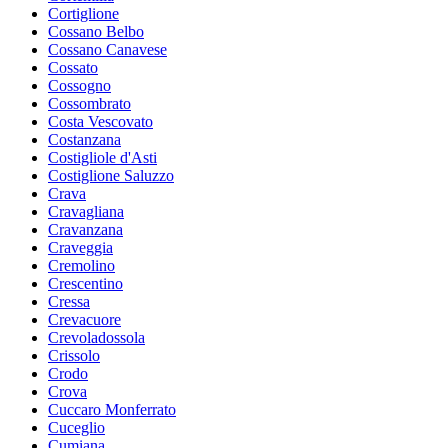
Cortiglione
Cossano Belbo
Cossano Canavese
Cossato
Cossogno
Cossombrato
Costa Vescovato
Costanzana
Costigliole d'Asti
Costiglione Saluzzo
Crava
Cravagliana
Cravanzana
Craveggia
Cremolino
Crescentino
Cressa
Crevacuore
Crevoladossola
Crissolo
Crodo
Crova
Cuccaro Monferrato
Cuceglio
Cumiana