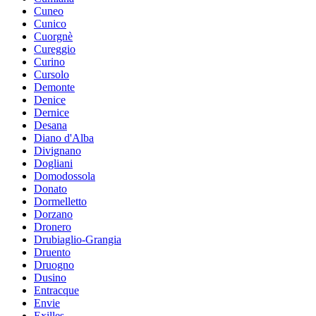
Cuneo
Cunico
Cuorgnè
Cureggio
Curino
Cursolo
Demonte
Denice
Dernice
Desana
Diano d'Alba
Divignano
Dogliani
Domodossola
Donato
Dormelletto
Dorzano
Dronero
Drubiaglio-Grangia
Druento
Druogno
Dusino
Entracque
Envie
Exilles