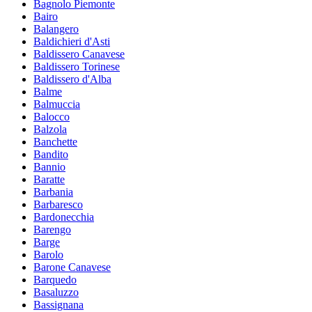
Bagnolo Piemonte
Bairo
Balangero
Baldichieri d'Asti
Baldissero Canavese
Baldissero Torinese
Baldissero d'Alba
Balme
Balmuccia
Balocco
Balzola
Banchette
Bandito
Bannio
Baratte
Barbania
Barbaresco
Bardonecchia
Barengo
Barge
Barolo
Barone Canavese
Barquedo
Basaluzzo
Bassignana