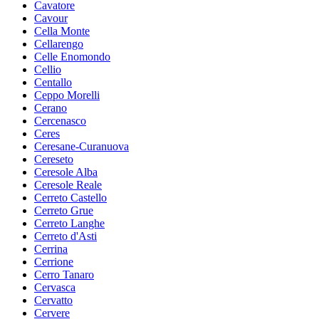
Cavatore
Cavour
Cella Monte
Cellarengo
Celle Enomondo
Cellio
Centallo
Ceppo Morelli
Cerano
Cercenasco
Ceres
Ceresane-Curanuova
Cereseto
Ceresole Alba
Ceresole Reale
Cerreto Castello
Cerreto Grue
Cerreto Langhe
Cerreto d'Asti
Cerrina
Cerrione
Cerro Tanaro
Cervasca
Cervatto
Cervere