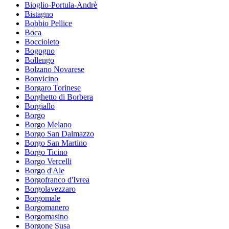
Bioglio-Portula-Andrè
Bistagno
Bobbio Pellice
Boca
Boccioleto
Bogogno
Bollengo
Bolzano Novarese
Bonvicino
Borgaro Torinese
Borghetto di Borbera
Borgiallo
Borgo
Borgo Melano
Borgo San Dalmazzo
Borgo San Martino
Borgo Ticino
Borgo Vercelli
Borgo d'Ale
Borgofranco d'Ivrea
Borgolavezzaro
Borgomale
Borgomanero
Borgomasino
Borgone Susa