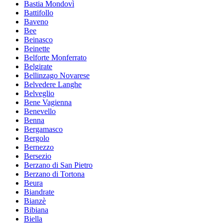
Bastia Mondovì
Battifollo
Baveno
Bee
Beinasco
Beinette
Belforte Monferrato
Belgirate
Bellinzago Novarese
Belvedere Langhe
Belveglio
Bene Vagienna
Benevello
Benna
Bergamasco
Bergolo
Bernezzo
Bersezio
Berzano di San Pietro
Berzano di Tortona
Beura
Biandrate
Bianzè
Bibiana
Biella