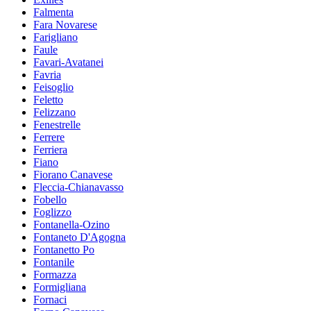
Falmenta
Fara Novarese
Farigliano
Faule
Favari-Avatanei
Favria
Feisoglio
Feletto
Felizzano
Fenestrelle
Ferrere
Ferriera
Fiano
Fiorano Canavese
Fleccia-Chianavasso
Fobello
Foglizzo
Fontanella-Ozino
Fontaneto D'Agogna
Fontanetto Po
Fontanile
Formazza
Formigliana
Fornaci