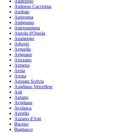
Andezeno
Andorno Cacciorna
Andrate
Angrogna
Antignano
Antronapiana
Anzola d'Ossola
Aramengo
Arborio
Arguello
Arignano
Arizzano
Armeno
Arola
Arona
Arquata Scrivia
Asigliano Vercellese
Asti
Aurano
Avigliana
Avolasca
Azeglio
Azzano d'Asti
Baceno
Bagnasco