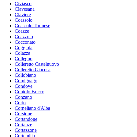
Civiasco
Clavesana
Claviere
Coassolo
Coassolo Torinese
Coazze
Coazzolo
Cocconato
Coggiola
Colazza
Collegno
Colleretto Castelnuovo
Colleretto Giacosa
Collobiano
Comignago
Condove
Coniolo Bricco
Conzano
Corio
Corneliano d'Alba
Corsione
Cortandone
Cortanze
Cortazzone
Cortemilia