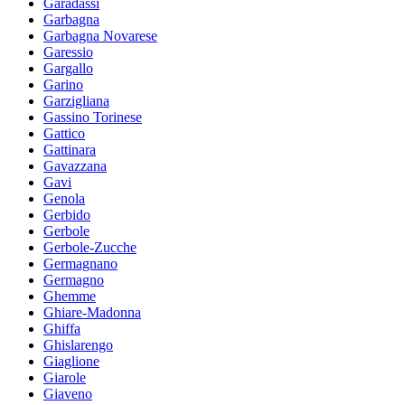
Garadassi
Garbagna
Garbagna Novarese
Garessio
Gargallo
Garino
Garzigliana
Gassino Torinese
Gattico
Gattinara
Gavazzana
Gavi
Genola
Gerbido
Gerbole
Gerbole-Zucche
Germagnano
Germagno
Ghemme
Ghiare-Madonna
Ghiffa
Ghislarengo
Giaglione
Giarole
Giaveno