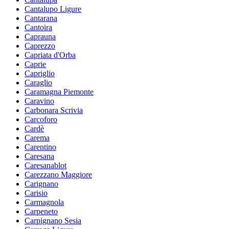
Cantalupo Ligure
Cantarana
Cantoira
Caprauna
Caprezzo
Capriata d'Orba
Caprie
Capriglio
Caraglio
Caramagna Piemonte
Caravino
Carbonara Scrivia
Carcoforo
Cardè
Carema
Carentino
Caresana
Caresanablot
Carezzano Maggiore
Carignano
Carisio
Carmagnola
Carpeneto
Carpignano Sesia