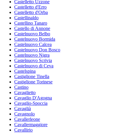
Castelletto Uzzone
Castelletto d'Erro
Castelletto d'Orba
Castellinaldo
Castellino Tanaro
Castello di Annone
Castelnuovo Belbo
Castelnuovo Bormida
Castelnuovo Calcea
Castelnuovo Don Bosco
Castelnuovo Nigra
Castelnuovo Scrivia
Castelnuovo di Ceva
Castelspina
Castiglione Tinella
Castiglione Torinese
Castino
Cavaglietto
Cavaglio D'Agogna
Cavaglio-Spoccia
Cavaglià
Cavagnolo
Cavallerleone
Cavallermaggiore
Cavallirio