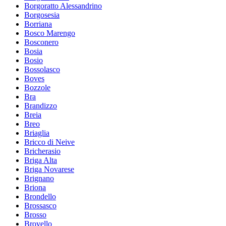
Borgoratto Alessandrino
Borgosesia
Borriana
Bosco Marengo
Bosconero
Bosia
Bosio
Bossolasco
Boves
Bozzole
Bra
Brandizzo
Breia
Breo
Briaglia
Bricco di Neive
Bricherasio
Briga Alta
Briga Novarese
Brignano
Briona
Brondello
Brossasco
Brosso
Brovello