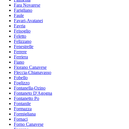
Fara Novarese
Farigliano
Faule
Favari-Avatanei
Favria
Feisoglio
Feletto
Felizzano
Fenestrelle
Ferrere
Ferriera
Fiano
Fiorano Canavese
Fleccia-Chianavasso
Fobello
Foglizzo
Fontanella-Ozino
Fontaneto D'Agogna
Fontanetto Po
Fontanile
Formazza
Formigliana
Fornaci
Forno Canavese