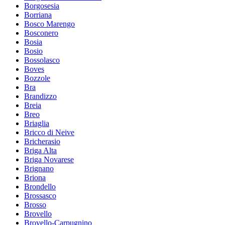
Borgosesia
Borriana
Bosco Marengo
Bosconero
Bosia
Bosio
Bossolasco
Boves
Bozzole
Bra
Brandizzo
Breia
Breo
Briaglia
Bricco di Neive
Bricherasio
Briga Alta
Briga Novarese
Brignano
Briona
Brondello
Brossasco
Brosso
Brovello
Brovello-Carpugnino