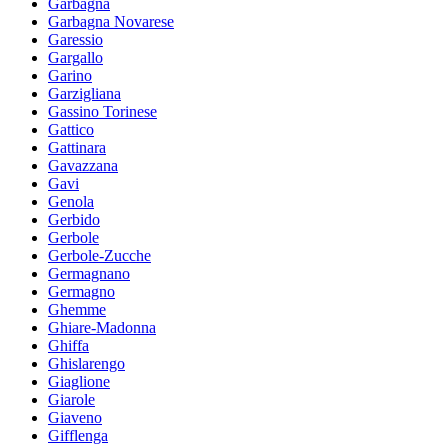
Garbagna
Garbagna Novarese
Garessio
Gargallo
Garino
Garzigliana
Gassino Torinese
Gattico
Gattinara
Gavazzana
Gavi
Genola
Gerbido
Gerbole
Gerbole-Zucche
Germagnano
Germagno
Ghemme
Ghiare-Madonna
Ghiffa
Ghislarengo
Giaglione
Giarole
Giaveno
Gifflenga