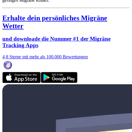
geringes Migräne Risiko.
Erhalte dein persönliches Migräne
Wetter
und downloade die Nummer #1 der Migräne
Tracking Apps
4,8 Sterne mit mehr als 100.000 Bewertungen