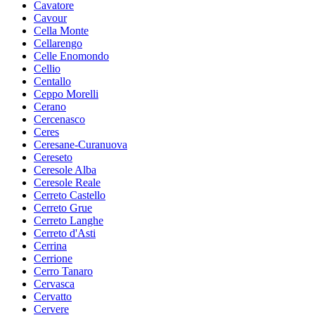
Cavatore
Cavour
Cella Monte
Cellarengo
Celle Enomondo
Cellio
Centallo
Ceppo Morelli
Cerano
Cercenasco
Ceres
Ceresane-Curanuova
Cereseto
Ceresole Alba
Ceresole Reale
Cerreto Castello
Cerreto Grue
Cerreto Langhe
Cerreto d'Asti
Cerrina
Cerrione
Cerro Tanaro
Cervasca
Cervatto
Cervere