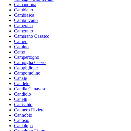
Camandona
Cambiano
Cambiasca
Camburzano
Camerana
Camerano
Camerano Casasco
Cameri
Camino
Camo
Campertogno
Campiglia Cervo
Campiglione
Campomolino
Canale
Candelo
Candia Canavese
Candiolo
Canelli
Canischio
Cannero Riviera
Cannobio
Canosio
Cantalupa
Cantalupo Ligure