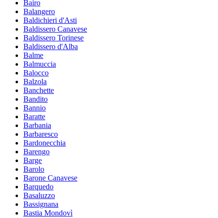
Bairo
Balangero
Baldichieri d'Asti
Baldissero Canavese
Baldissero Torinese
Baldissero d'Alba
Balme
Balmuccia
Balocco
Balzola
Banchette
Bandito
Bannio
Baratte
Barbania
Barbaresco
Bardonecchia
Barengo
Barge
Barolo
Barone Canavese
Barquedo
Basaluzzo
Bassignana
Bastia Mondovì