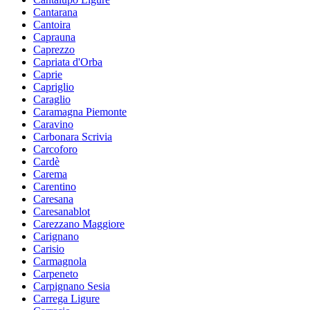
Cantarana
Cantoira
Caprauna
Caprezzo
Capriata d'Orba
Caprie
Capriglio
Caraglio
Caramagna Piemonte
Caravino
Carbonara Scrivia
Carcoforo
Cardè
Carema
Carentino
Caresana
Caresanablot
Carezzano Maggiore
Carignano
Carisio
Carmagnola
Carpeneto
Carpignano Sesia
Carrega Ligure