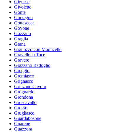
Gignese
Givoletto
Gonte
Gorzegno
Gottasecca
Govone
Gozzano
Graglia
Grana
Granozzo con Monticello
Gravellona Toce
Gravere
Grazzano Badoglio
Greggio
Gremiasco
Grignasco
Grinzane Cavour
Grognardo
Grondona
Groscavallo
Grosso
Grugliasco
Guardabosone
Guarene
Guazzora