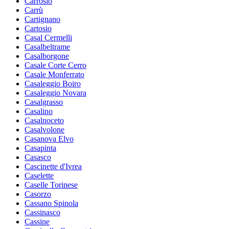
Carrosio
Carrù
Cartignano
Cartosio
Casal Cermelli
Casalbeltrame
Casalborgone
Casale Corte Cerro
Casale Monferrato
Casaleggio Boiro
Casaleggio Novara
Casalgrasso
Casalino
Casalnoceto
Casalvolone
Casanova Elvo
Casapinta
Casasco
Cascinette d'Ivrea
Caselette
Caselle Torinese
Casorzo
Cassano Spinola
Cassinasco
Cassine