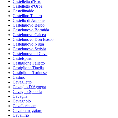
Castelletto d'Erro
Castelletto d'Orba
Castellinaldo
Castellino Tanaro
Castello di Annone
Castelnuovo Belbo
Castelnuovo Bormida
Castelnuovo Calcea
Castelnuovo Don Bosco
Castelnuovo Nigra
Castelnuovo Scrivia
Castelnuovo di Ceva
Castelspina
Castiglione Falletto
Castiglione Tinella
Castiglione Torinese
Castino
Cavaglietto
Cavaglio D'Agogna
Cavaglio-Spoccia
Cavaglià
Cavagnolo
Cavallerleone
Cavallermaggiore
Cavallirio