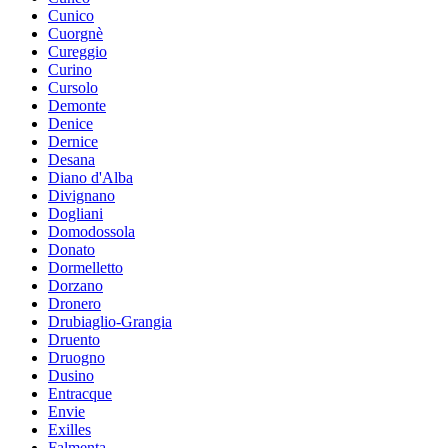
Cunico
Cuorgnè
Cureggio
Curino
Cursolo
Demonte
Denice
Dernice
Desana
Diano d'Alba
Divignano
Dogliani
Domodossola
Donato
Dormelletto
Dorzano
Dronero
Drubiaglio-Grangia
Druento
Druogno
Dusino
Entracque
Envie
Exilles
Falmenta