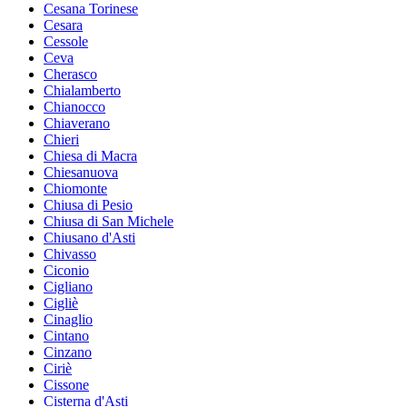
Cesana Torinese
Cesara
Cessole
Ceva
Cherasco
Chialamberto
Chianocco
Chiaverano
Chieri
Chiesa di Macra
Chiesanuova
Chiomonte
Chiusa di Pesio
Chiusa di San Michele
Chiusano d'Asti
Chivasso
Ciconio
Cigliano
Cigliè
Cinaglio
Cintano
Cinzano
Ciriè
Cissone
Cisterna d'Asti