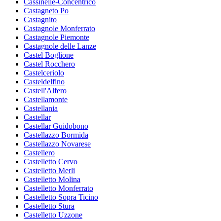
Cassinelle-Concentrico
Castagneto Po
Castagnito
Castagnole Monferrato
Castagnole Piemonte
Castagnole delle Lanze
Castel Boglione
Castel Rocchero
Castelceriolo
Casteldelfino
Castell'Alfero
Castellamonte
Castellania
Castellar
Castellar Guidobono
Castellazzo Bormida
Castellazzo Novarese
Castellero
Castelletto Cervo
Castelletto Merli
Castelletto Molina
Castelletto Monferrato
Castelletto Sopra Ticino
Castelletto Stura
Castelletto Uzzone