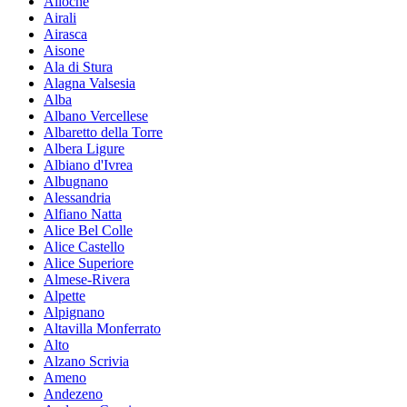
Ailoche
Airali
Airasca
Aisone
Ala di Stura
Alagna Valsesia
Alba
Albano Vercellese
Albaretto della Torre
Albera Ligure
Albiano d'Ivrea
Albugnano
Alessandria
Alfiano Natta
Alice Bel Colle
Alice Castello
Alice Superiore
Almese-Rivera
Alpette
Alpignano
Altavilla Monferrato
Alto
Alzano Scrivia
Ameno
Andezeno