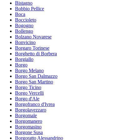
Bistagno
Bobbio Pellice
Boca
Boccioleto
Bogogno
Bollengo
Bolzano Novarese
Bonvicino
Borgaro Torinese
Borghetto di Borbera
Borgiallo
Borgo
Borgo Melano
Borgo San Dalmazzo
Borgo San Martino
Borgo Ticino
Borgo Vercelli
Borgo d'Ale
Borgofranco d'Ivrea
Borgolavezzaro
Borgomale
Borgomanero
Borgomasino
Borgone Susa
Borgoratto Alessandrino