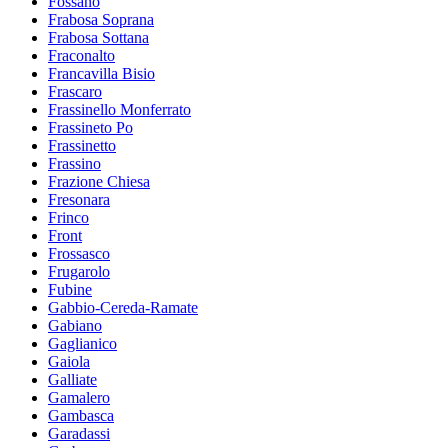
Fossano
Frabosa Soprana
Frabosa Sottana
Fraconalto
Francavilla Bisio
Frascaro
Frassinello Monferrato
Frassineto Po
Frassinetto
Frassino
Frazione Chiesa
Fresonara
Frinco
Front
Frossasco
Frugarolo
Fubine
Gabbio-Cereda-Ramate
Gabiano
Gaglianico
Gaiola
Galliate
Gamalero
Gambasca
Garadassi