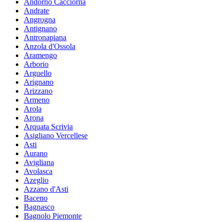
Andorno Cacciorna
Andrate
Angrogna
Antignano
Antronapiana
Anzola d'Ossola
Aramengo
Arborio
Arguello
Arignano
Arizzano
Armeno
Arola
Arona
Arquata Scrivia
Asigliano Vercellese
Asti
Aurano
Avigliana
Avolasca
Azeglio
Azzano d'Asti
Baceno
Bagnasco
Bagnolo Piemonte