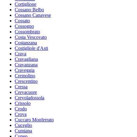
Cortiglione
Cossano Belbo
Cossano Canavese
Cossato
Cossogno
Cossombrato
Costa Vescovato
Costanzana
Costigliole d'Asti
Crava
Cravagliana
Cravanzana
Craveggia
Cremolino
Crescentino
Cressa
Crevacuore
Crevoladossola
Crissolo
Crodo
Crova
Cuccaro Monferrato
Cuceglio
Cumiana
Cuneo