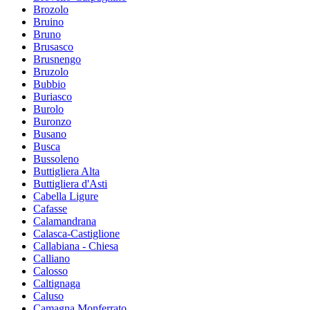
Brozolo
Bruino
Bruno
Brusasco
Brusnengo
Bruzolo
Bubbio
Buriasco
Burolo
Buronzo
Busano
Busca
Bussoleno
Buttigliera Alta
Buttigliera d'Asti
Cabella Ligure
Cafasse
Calamandrana
Calasca-Castiglione
Callabiana - Chiesa
Calliano
Calosso
Caltignaga
Caluso
Camagna Monferrato