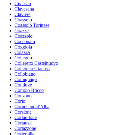
Civiasco
Clavesana
Claviere
Coassolo
Coassolo Torinese
Coazze
Coazzolo
Cocconato
Coggiola
Colazza
Collegno
Colleretto Castelnuovo
Colleretto Giacosa
Collobiano
Comignago
Condove
Coniolo Bricco
Conzano
Corio
Corneliano d'Alba
Corsione
Cortandone
Cortanze
Cortazzone
Cortemilia