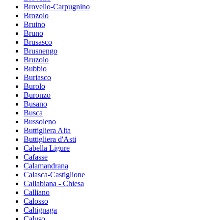
Brovello-Carpugnino
Brozolo
Bruino
Bruno
Brusasco
Brusnengo
Bruzolo
Bubbio
Buriasco
Burolo
Buronzo
Busano
Busca
Bussoleno
Buttigliera Alta
Buttigliera d'Asti
Cabella Ligure
Cafasse
Calamandrana
Calasca-Castiglione
Callabiana - Chiesa
Calliano
Calosso
Caltignaga
Caluso