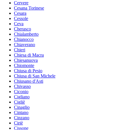
Cervere
Cesana Torinese
Cesara
Cessole
Ceva
Cherasco
Chialamberto
Chianocco
Chiaverano
Chieri
Chiesa di Macra
Chiesanuova
Chiomonte
Chiusa di Pesio
Chiusa di San Michele
Chiusano d'Asti
Chivasso
Ciconio
Cigliano
Cigliè
Cinaglio
Cintano
Cinzano
Ciriè
Cissone