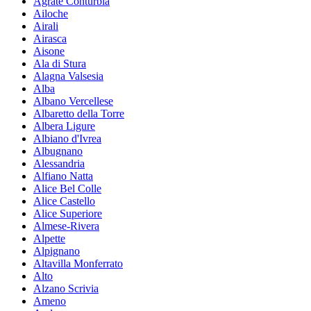
Agrate Conturbia
Ailoche
Airali
Airasca
Aisone
Ala di Stura
Alagna Valsesia
Alba
Albano Vercellese
Albaretto della Torre
Albera Ligure
Albiano d'Ivrea
Albugnano
Alessandria
Alfiano Natta
Alice Bel Colle
Alice Castello
Alice Superiore
Almese-Rivera
Alpette
Alpignano
Altavilla Monferrato
Alto
Alzano Scrivia
Ameno