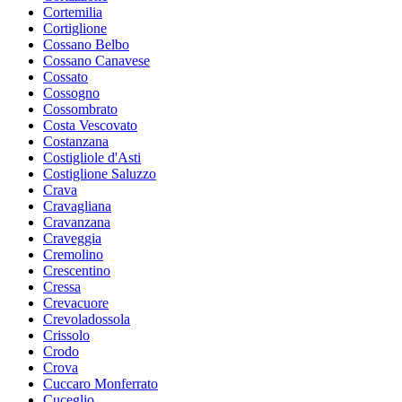
Cortemilia
Cortiglione
Cossano Belbo
Cossano Canavese
Cossato
Cossogno
Cossombrato
Costa Vescovato
Costanzana
Costigliole d'Asti
Costiglione Saluzzo
Crava
Cravagliana
Cravanzana
Craveggia
Cremolino
Crescentino
Cressa
Crevacuore
Crevoladossola
Crissolo
Crodo
Crova
Cuccaro Monferrato
Cuceglio