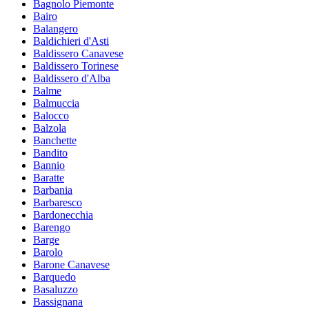
Bagnolo Piemonte
Bairo
Balangero
Baldichieri d'Asti
Baldissero Canavese
Baldissero Torinese
Baldissero d'Alba
Balme
Balmuccia
Balocco
Balzola
Banchette
Bandito
Bannio
Baratte
Barbania
Barbaresco
Bardonecchia
Barengo
Barge
Barolo
Barone Canavese
Barquedo
Basaluzzo
Bassignana