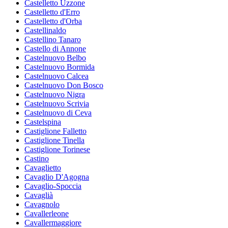
Castelletto Uzzone
Castelletto d'Erro
Castelletto d'Orba
Castellinaldo
Castellino Tanaro
Castello di Annone
Castelnuovo Belbo
Castelnuovo Bormida
Castelnuovo Calcea
Castelnuovo Don Bosco
Castelnuovo Nigra
Castelnuovo Scrivia
Castelnuovo di Ceva
Castelspina
Castiglione Falletto
Castiglione Tinella
Castiglione Torinese
Castino
Cavaglietto
Cavaglio D'Agogna
Cavaglio-Spoccia
Cavaglià
Cavagnolo
Cavallerleone
Cavallermaggiore