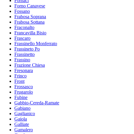
Fornaci
Forno Canavese
Fossano
Frabosa Soprana
Frabosa Sottana
Fraconalto
Francavilla Bisio
Frascaro
Frassinello Monferrato
Frassineto Po
Frassinetto
Frassino
Frazione Chiesa
Fresonara
Frinco
Front
Frossasco
Frugarolo
Fubine
Gabbio-Cereda-Ramate
Gabiano
Gaglianico
Gaiola
Galliate
Gamalero