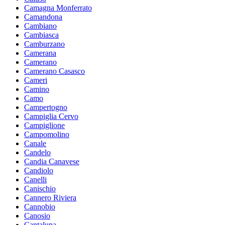
Camagna Monferrato
Camandona
Cambiano
Cambiasca
Camburzano
Camerana
Camerano
Camerano Casasco
Cameri
Camino
Camo
Campertogno
Campiglia Cervo
Campiglione
Campomolino
Canale
Candelo
Candia Canavese
Candiolo
Canelli
Canischio
Cannero Riviera
Cannobio
Canosio
Cantalupa