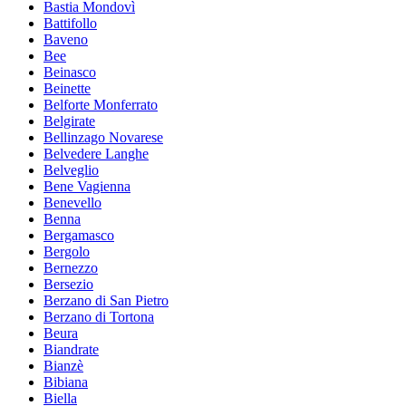
Bastia Mondovì
Battifollo
Baveno
Bee
Beinasco
Beinette
Belforte Monferrato
Belgirate
Bellinzago Novarese
Belvedere Langhe
Belveglio
Bene Vagienna
Benevello
Benna
Bergamasco
Bergolo
Bernezzo
Bersezio
Berzano di San Pietro
Berzano di Tortona
Beura
Biandrate
Bianzè
Bibiana
Biella