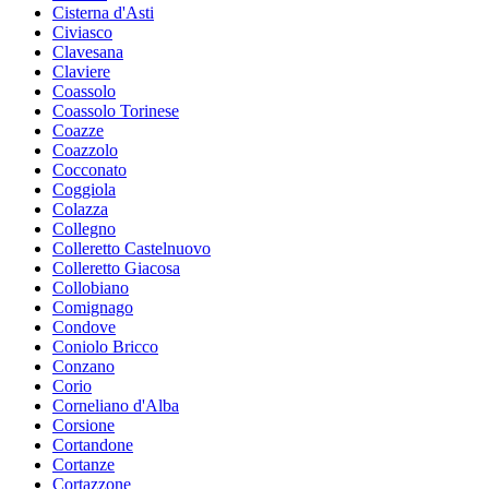
Cisterna d'Asti
Civiasco
Clavesana
Claviere
Coassolo
Coassolo Torinese
Coazze
Coazzolo
Cocconato
Coggiola
Colazza
Collegno
Colleretto Castelnuovo
Colleretto Giacosa
Collobiano
Comignago
Condove
Coniolo Bricco
Conzano
Corio
Corneliano d'Alba
Corsione
Cortandone
Cortanze
Cortazzone