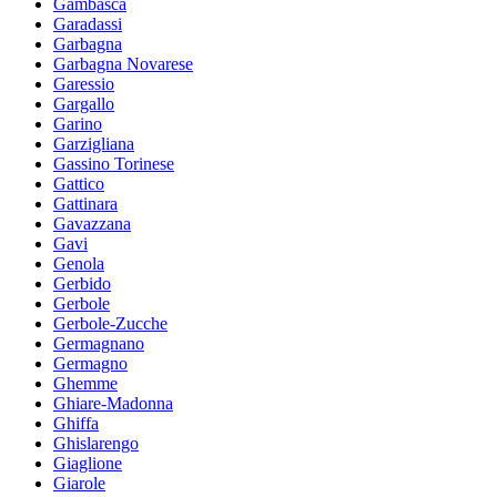
Gambasca
Garadassi
Garbagna
Garbagna Novarese
Garessio
Gargallo
Garino
Garzigliana
Gassino Torinese
Gattico
Gattinara
Gavazzana
Gavi
Genola
Gerbido
Gerbole
Gerbole-Zucche
Germagnano
Germagno
Ghemme
Ghiare-Madonna
Ghiffa
Ghislarengo
Giaglione
Giarole