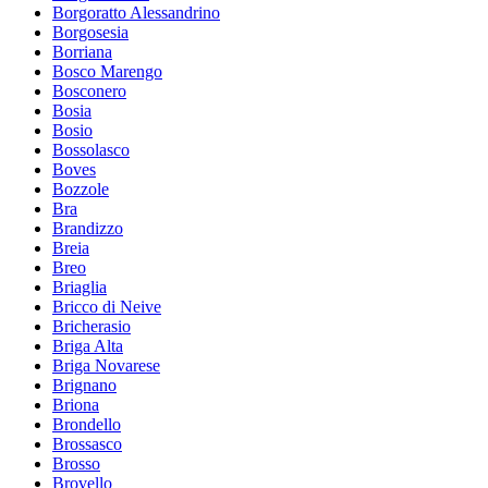
Borgoratto Alessandrino
Borgosesia
Borriana
Bosco Marengo
Bosconero
Bosia
Bosio
Bossolasco
Boves
Bozzole
Bra
Brandizzo
Breia
Breo
Briaglia
Bricco di Neive
Bricherasio
Briga Alta
Briga Novarese
Brignano
Briona
Brondello
Brossasco
Brosso
Brovello