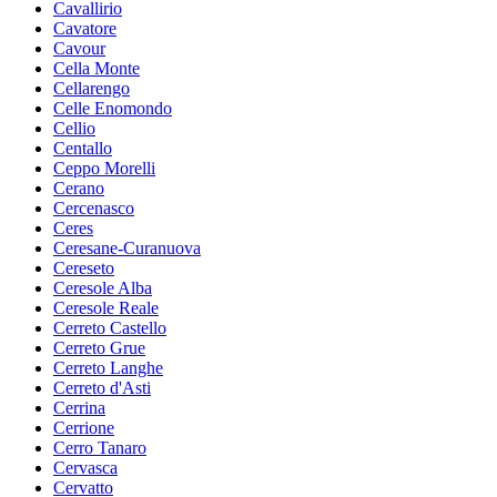
Cavallirio
Cavatore
Cavour
Cella Monte
Cellarengo
Celle Enomondo
Cellio
Centallo
Ceppo Morelli
Cerano
Cercenasco
Ceres
Ceresane-Curanuova
Cereseto
Ceresole Alba
Ceresole Reale
Cerreto Castello
Cerreto Grue
Cerreto Langhe
Cerreto d'Asti
Cerrina
Cerrione
Cerro Tanaro
Cervasca
Cervatto