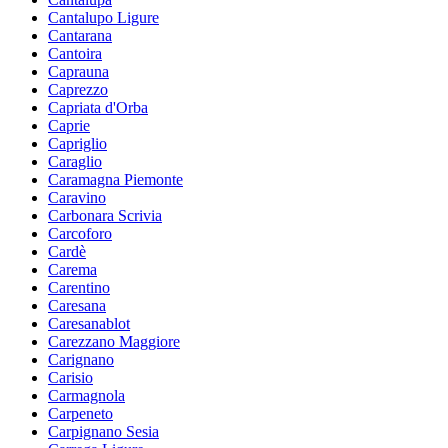
Cantalupo Ligure
Cantarana
Cantoira
Caprauna
Caprezzo
Capriata d'Orba
Caprie
Capriglio
Caraglio
Caramagna Piemonte
Caravino
Carbonara Scrivia
Carcoforo
Cardè
Carema
Carentino
Caresana
Caresanablot
Carezzano Maggiore
Carignano
Carisio
Carmagnola
Carpeneto
Carpignano Sesia