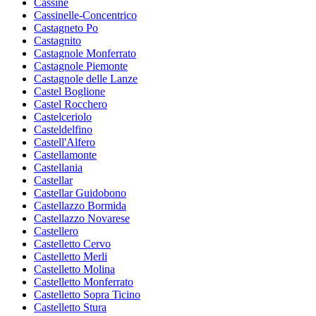
Cassine
Cassinelle-Concentrico
Castagneto Po
Castagnito
Castagnole Monferrato
Castagnole Piemonte
Castagnole delle Lanze
Castel Boglione
Castel Rocchero
Castelceriolo
Casteldelfino
Castell'Alfero
Castellamonte
Castellania
Castellar
Castellar Guidobono
Castellazzo Bormida
Castellazzo Novarese
Castellero
Castelletto Cervo
Castelletto Merli
Castelletto Molina
Castelletto Monferrato
Castelletto Sopra Ticino
Castelletto Stura