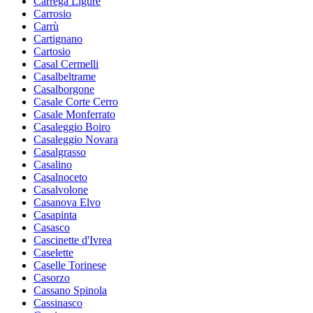
Carrega Ligure
Carrosio
Carrù
Cartignano
Cartosio
Casal Cermelli
Casalbeltrame
Casalborgone
Casale Corte Cerro
Casale Monferrato
Casaleggio Boiro
Casaleggio Novara
Casalgrasso
Casalino
Casalnoceto
Casalvolone
Casanova Elvo
Casapinta
Casasco
Cascinette d'Ivrea
Caselette
Caselle Torinese
Casorzo
Cassano Spinola
Cassinasco