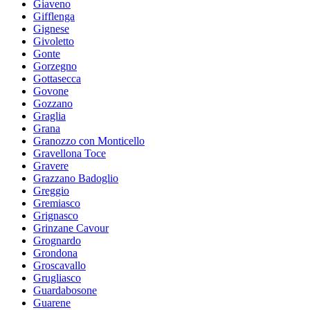
Giaveno
Gifflenga
Gignese
Givoletto
Gonte
Gorzegno
Gottasecca
Govone
Gozzano
Graglia
Grana
Granozzo con Monticello
Gravellona Toce
Gravere
Grazzano Badoglio
Greggio
Gremiasco
Grignasco
Grinzane Cavour
Grognardo
Grondona
Groscavallo
Grugliasco
Guardabosone
Guarene