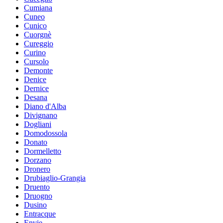
Cumiana
Cuneo
Cunico
Cuorgnè
Cureggio
Curino
Cursolo
Demonte
Denice
Dernice
Desana
Diano d'Alba
Divignano
Dogliani
Domodossola
Donato
Dormelletto
Dorzano
Dronero
Drubiaglio-Grangia
Druento
Druogno
Dusino
Entracque
Envie