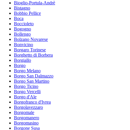
Bioglio-Portula-Andrè
Bistagno
Bobbio Pellice
Boca
Boccioleto
Bogogno
Bollengo
Bolzano Novarese
Bonvicino
Borgaro Torinese
Borghetto di Borbera
Borgiallo
Borgo
Borgo Melano
Borgo San Dalmazzo
Borgo San Martino
Borgo Ticino
Borgo Vercelli
Borgo d'Ale
Borgofranco d'Ivrea
Borgolavezzaro
Borgomale
Borgomanero
Borgomasino
Borgone Susa