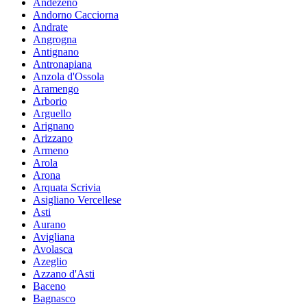
Andezeno
Andorno Cacciorna
Andrate
Angrogna
Antignano
Antronapiana
Anzola d'Ossola
Aramengo
Arborio
Arguello
Arignano
Arizzano
Armeno
Arola
Arona
Arquata Scrivia
Asigliano Vercellese
Asti
Aurano
Avigliana
Avolasca
Azeglio
Azzano d'Asti
Baceno
Bagnasco