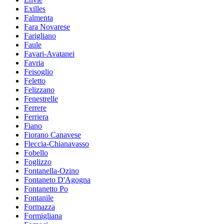
Exilles
Falmenta
Fara Novarese
Farigliano
Faule
Favari-Avatanei
Favria
Feisoglio
Feletto
Felizzano
Fenestrelle
Ferrere
Ferriera
Fiano
Fiorano Canavese
Fleccia-Chianavasso
Fobello
Foglizzo
Fontanella-Ozino
Fontaneto D'Agogna
Fontanetto Po
Fontanile
Formazza
Formigliana