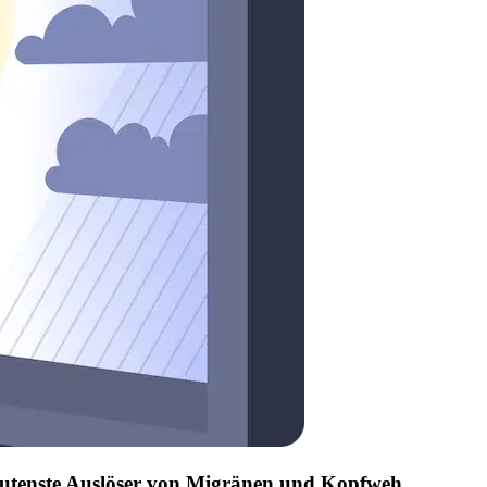
edeutenste Auslöser von Migränen und Kopfweh