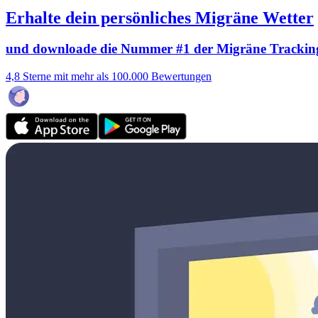
Erhalte dein persönliches Migräne Wetter
und downloade die Nummer #1 der Migräne Trackin
4,8 Sterne mit mehr als 100.000 Bewertungen