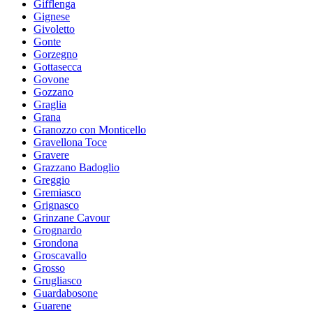
Gifflenga
Gignese
Givoletto
Gonte
Gorzegno
Gottasecca
Govone
Gozzano
Graglia
Grana
Granozzo con Monticello
Gravellona Toce
Gravere
Grazzano Badoglio
Greggio
Gremiasco
Grignasco
Grinzane Cavour
Grognardo
Grondona
Groscavallo
Grosso
Grugliasco
Guardabosone
Guarene