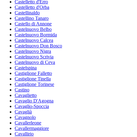
Castelletto d'Erro
Castelletto d'Orba
Castellinaldo
Castellino Tanaro
Castello di Annone
Castelnuovo Belbo
Castelnuovo Bormida
Castelnuovo Calcea
Castelnuovo Don Bosco
Castelnuovo Nigra
Castelnuovo Scrivia
Castelnuovo di Ceva
Castelspina
Castiglione Falletto
Castiglione Tinella
Castiglione Torinese
Castino
Cavaglietto
Cavaglio D'Agogna
Cavaglio-Spoccia
Cavaglià
Cavagnolo
Cavallerleone
Cavallermaggiore
Cavallirio