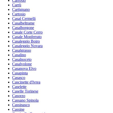
Carrosio
Carrù
Cartignano
Cartosio
Casal Cermelli
Casalbeltrame
Casalborgone
Casale Corte Cerro
Casale Monferrato
Casaleggio Boiro
Casaleggio Novara
Casalgrasso
Casalino
Casalnoceto
Casalvolone
Casanova Elvo
Casapinta
Casasco
Cascinette d'Ivrea
Caselette
Caselle Torinese
Casorzo
Cassano Spinola
Cassinasco
Cassine