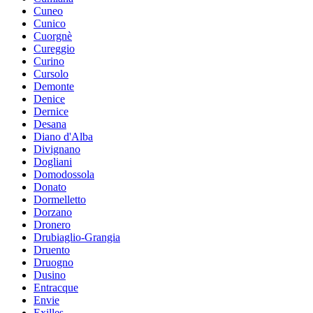
Cuneo
Cunico
Cuorgnè
Cureggio
Curino
Cursolo
Demonte
Denice
Dernice
Desana
Diano d'Alba
Divignano
Dogliani
Domodossola
Donato
Dormelletto
Dorzano
Dronero
Drubiaglio-Grangia
Druento
Druogno
Dusino
Entracque
Envie
Exilles