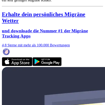
ein sehr geringes Migräne Risiko.
Erhalte dein persönliches Migräne
Wetter
und downloade die Nummer #1 der Migräne
Tracking Apps
4,8 Sterne mit mehr als 100.000 Bewertungen