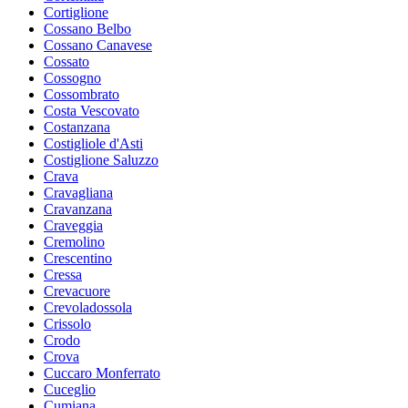
Cortiglione
Cossano Belbo
Cossano Canavese
Cossato
Cossogno
Cossombrato
Costa Vescovato
Costanzana
Costigliole d'Asti
Costiglione Saluzzo
Crava
Cravagliana
Cravanzana
Craveggia
Cremolino
Crescentino
Cressa
Crevacuore
Crevoladossola
Crissolo
Crodo
Crova
Cuccaro Monferrato
Cuceglio
Cumiana