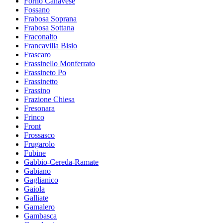
Forno Canavese
Fossano
Frabosa Soprana
Frabosa Sottana
Fraconalto
Francavilla Bisio
Frascaro
Frassinello Monferrato
Frassineto Po
Frassinetto
Frassino
Frazione Chiesa
Fresonara
Frinco
Front
Frossasco
Frugarolo
Fubine
Gabbio-Cereda-Ramate
Gabiano
Gaglianico
Gaiola
Galliate
Gamalero
Gambasca