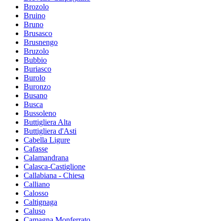
Brozolo
Bruino
Bruno
Brusasco
Brusnengo
Bruzolo
Bubbio
Buriasco
Burolo
Buronzo
Busano
Busca
Bussoleno
Buttigliera Alta
Buttigliera d'Asti
Cabella Ligure
Cafasse
Calamandrana
Calasca-Castiglione
Callabiana - Chiesa
Calliano
Calosso
Caltignaga
Caluso
Camagna Monferrato