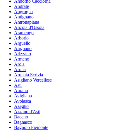
Andorno Cacciorna
Andrate
Angrogna
Antignano
Antronapiana
Anzola d'Ossola
Aramengo
Arborio
Arguello
Arignano
Arizzano
Armeno
Arola
Arona
Arquata Scrivia
Asigliano Vercellese
Asti
Aurano
Avigliana
Avolasca
Azeglio
Azzano d'Asti
Baceno
Bagnasco
Bagnolo Piemonte