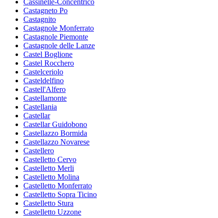
Cassinelle-Concentrico
Castagneto Po
Castagnito
Castagnole Monferrato
Castagnole Piemonte
Castagnole delle Lanze
Castel Boglione
Castel Rocchero
Castelceriolo
Casteldelfino
Castell'Alfero
Castellamonte
Castellania
Castellar
Castellar Guidobono
Castellazzo Bormida
Castellazzo Novarese
Castellero
Castelletto Cervo
Castelletto Merli
Castelletto Molina
Castelletto Monferrato
Castelletto Sopra Ticino
Castelletto Stura
Castelletto Uzzone