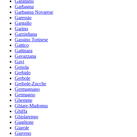
Garadassi
Garbagna
Garbagna Novarese
Garessio
Gargallo
Garino
Garzigliana
Gassino Torinese
Gattico
Gattinara
Gavazzana
Gavi
Genola
Gerbido
Gerbole
Gerbole-Zucche
Germagnano
Germagno
Ghemme
Ghiare-Madonna
Ghiffa
Ghislarengo
Giaglione
Giarole
Giaveno