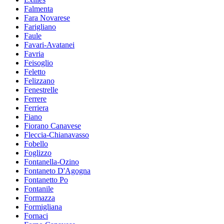
Falmenta
Fara Novarese
Farigliano
Faule
Favari-Avatanei
Favria
Feisoglio
Feletto
Felizzano
Fenestrelle
Ferrere
Ferriera
Fiano
Fiorano Canavese
Fleccia-Chianavasso
Fobello
Foglizzo
Fontanella-Ozino
Fontaneto D'Agogna
Fontanetto Po
Fontanile
Formazza
Formigliana
Fornaci