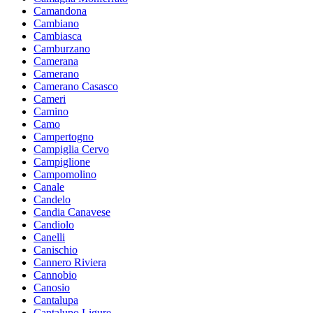
Camandona
Cambiano
Cambiasca
Camburzano
Camerana
Camerano
Camerano Casasco
Cameri
Camino
Camo
Campertogno
Campiglia Cervo
Campiglione
Campomolino
Canale
Candelo
Candia Canavese
Candiolo
Canelli
Canischio
Cannero Riviera
Cannobio
Canosio
Cantalupa
Cantalupo Ligure