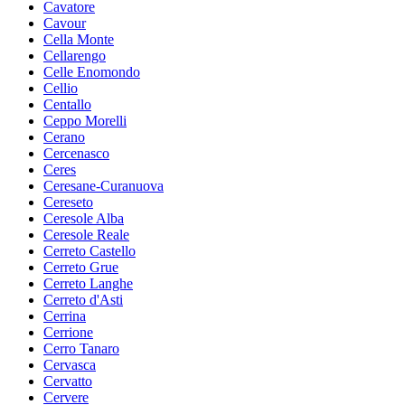
Cavatore
Cavour
Cella Monte
Cellarengo
Celle Enomondo
Cellio
Centallo
Ceppo Morelli
Cerano
Cercenasco
Ceres
Ceresane-Curanuova
Cereseto
Ceresole Alba
Ceresole Reale
Cerreto Castello
Cerreto Grue
Cerreto Langhe
Cerreto d'Asti
Cerrina
Cerrione
Cerro Tanaro
Cervasca
Cervatto
Cervere