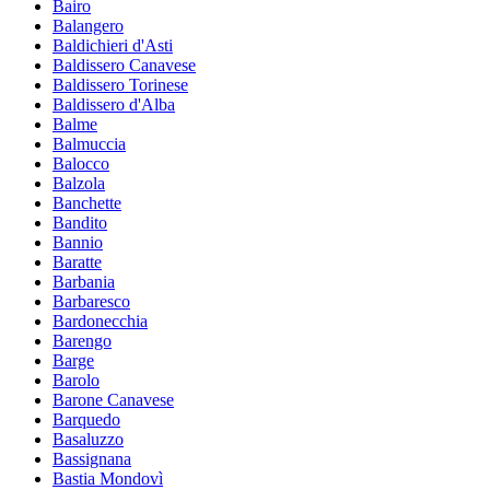
Bairo
Balangero
Baldichieri d'Asti
Baldissero Canavese
Baldissero Torinese
Baldissero d'Alba
Balme
Balmuccia
Balocco
Balzola
Banchette
Bandito
Bannio
Baratte
Barbania
Barbaresco
Bardonecchia
Barengo
Barge
Barolo
Barone Canavese
Barquedo
Basaluzzo
Bassignana
Bastia Mondovì