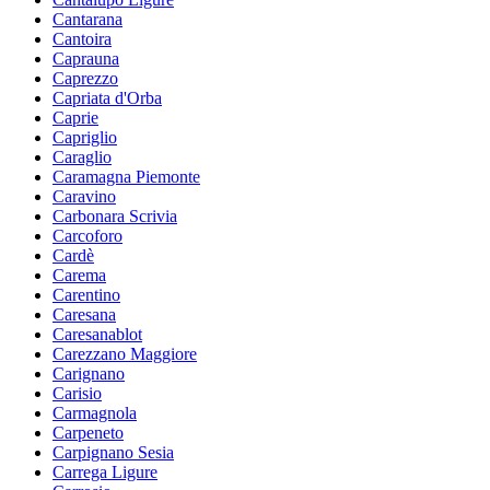
Cantarana
Cantoira
Caprauna
Caprezzo
Capriata d'Orba
Caprie
Capriglio
Caraglio
Caramagna Piemonte
Caravino
Carbonara Scrivia
Carcoforo
Cardè
Carema
Carentino
Caresana
Caresanablot
Carezzano Maggiore
Carignano
Carisio
Carmagnola
Carpeneto
Carpignano Sesia
Carrega Ligure