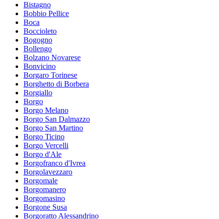
Bistagno
Bobbio Pellice
Boca
Boccioleto
Bogogno
Bollengo
Bolzano Novarese
Bonvicino
Borgaro Torinese
Borghetto di Borbera
Borgiallo
Borgo
Borgo Melano
Borgo San Dalmazzo
Borgo San Martino
Borgo Ticino
Borgo Vercelli
Borgo d'Ale
Borgofranco d'Ivrea
Borgolavezzaro
Borgomale
Borgomanero
Borgomasino
Borgone Susa
Borgoratto Alessandrino