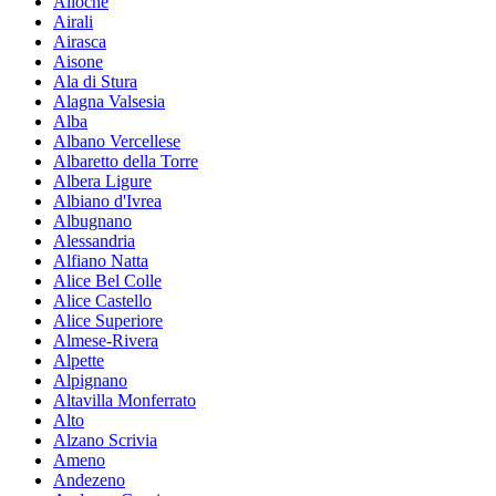
Ailoche
Airali
Airasca
Aisone
Ala di Stura
Alagna Valsesia
Alba
Albano Vercellese
Albaretto della Torre
Albera Ligure
Albiano d'Ivrea
Albugnano
Alessandria
Alfiano Natta
Alice Bel Colle
Alice Castello
Alice Superiore
Almese-Rivera
Alpette
Alpignano
Altavilla Monferrato
Alto
Alzano Scrivia
Ameno
Andezeno