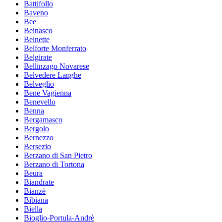
Battifollo
Baveno
Bee
Beinasco
Beinette
Belforte Monferrato
Belgirate
Bellinzago Novarese
Belvedere Langhe
Belveglio
Bene Vagienna
Benevello
Benna
Bergamasco
Bergolo
Bernezzo
Bersezio
Berzano di San Pietro
Berzano di Tortona
Beura
Biandrate
Bianzè
Bibiana
Biella
Bioglio-Portula-Andrè