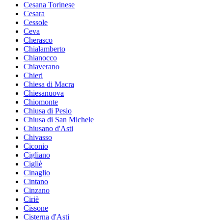
Cesana Torinese
Cesara
Cessole
Ceva
Cherasco
Chialamberto
Chianocco
Chiaverano
Chieri
Chiesa di Macra
Chiesanuova
Chiomonte
Chiusa di Pesio
Chiusa di San Michele
Chiusano d'Asti
Chivasso
Ciconio
Cigliano
Cigliè
Cinaglio
Cintano
Cinzano
Ciriè
Cissone
Cisterna d'Asti