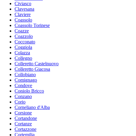
Civiasco
Clavesana
Claviere
Coassolo
Coassolo Torinese
Coazze
Coazzolo
Cocconato
Coggiola
Colazza
Collegno
Colleretto Castelnuovo
Colleretto Giacosa
Collobiano
Comignago
Condove
Coniolo Bricco
Conzano
Corio
Corneliano d'Alba
Corsione
Cortandone
Cortanze
Cortazzone
Cortemilia