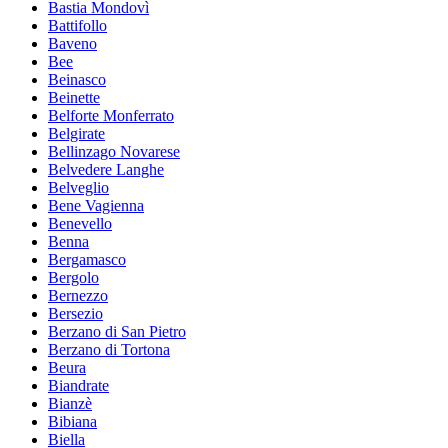
Bastia Mondovì
Battifollo
Baveno
Bee
Beinasco
Beinette
Belforte Monferrato
Belgirate
Bellinzago Novarese
Belvedere Langhe
Belveglio
Bene Vagienna
Benevello
Benna
Bergamasco
Bergolo
Bernezzo
Bersezio
Berzano di San Pietro
Berzano di Tortona
Beura
Biandrate
Bianzè
Bibiana
Biella