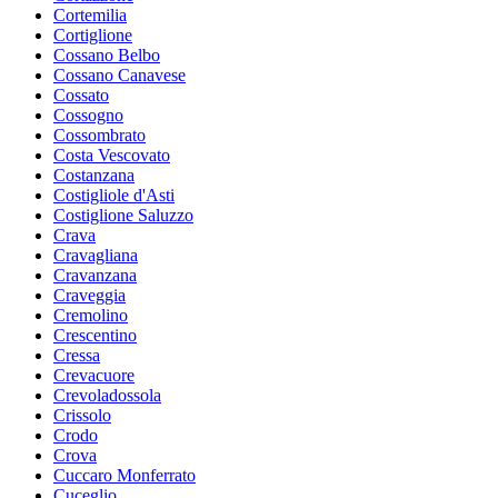
Cortemilia
Cortiglione
Cossano Belbo
Cossano Canavese
Cossato
Cossogno
Cossombrato
Costa Vescovato
Costanzana
Costigliole d'Asti
Costiglione Saluzzo
Crava
Cravagliana
Cravanzana
Craveggia
Cremolino
Crescentino
Cressa
Crevacuore
Crevoladossola
Crissolo
Crodo
Crova
Cuccaro Monferrato
Cuceglio