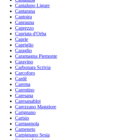
Cantalupo Ligure
Cantarana
Cantoira
Caprauna
Caprezzo
Capriata d'Orba
Caprie
Capriglio
Caraglio
Caramagna Piemonte
Caravino
Carbonara Scrivia
Carcoforo
Cardè
Carema
Carentino
Caresana
Caresanablot
Carezzano Maggiore
Carignano
Carisio
Carmagnola
Carpeneto
Carpignano Sesia