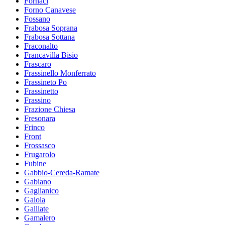
Fornaci
Forno Canavese
Fossano
Frabosa Soprana
Frabosa Sottana
Fraconalto
Francavilla Bisio
Frascaro
Frassinello Monferrato
Frassineto Po
Frassinetto
Frassino
Frazione Chiesa
Fresonara
Frinco
Front
Frossasco
Frugarolo
Fubine
Gabbio-Cereda-Ramate
Gabiano
Gaglianico
Gaiola
Galliate
Gamalero