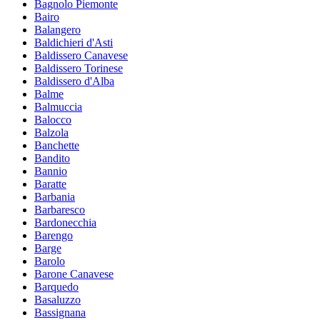
Bagnolo Piemonte
Bairo
Balangero
Baldichieri d'Asti
Baldissero Canavese
Baldissero Torinese
Baldissero d'Alba
Balme
Balmuccia
Balocco
Balzola
Banchette
Bandito
Bannio
Baratte
Barbania
Barbaresco
Bardonecchia
Barengo
Barge
Barolo
Barone Canavese
Barquedo
Basaluzzo
Bassignana