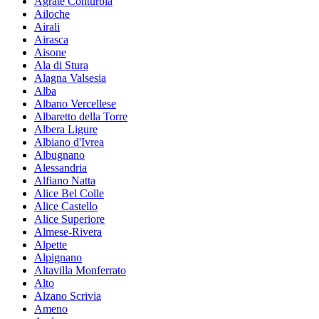
Agrate Conturbia
Ailoche
Airali
Airasca
Aisone
Ala di Stura
Alagna Valsesia
Alba
Albano Vercellese
Albaretto della Torre
Albera Ligure
Albiano d'Ivrea
Albugnano
Alessandria
Alfiano Natta
Alice Bel Colle
Alice Castello
Alice Superiore
Almese-Rivera
Alpette
Alpignano
Altavilla Monferrato
Alto
Alzano Scrivia
Ameno