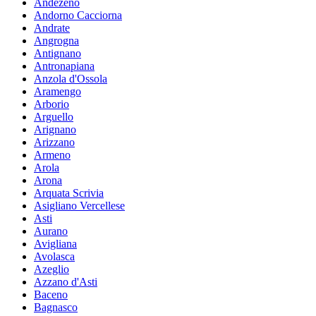
Andezeno
Andorno Cacciorna
Andrate
Angrogna
Antignano
Antronapiana
Anzola d'Ossola
Aramengo
Arborio
Arguello
Arignano
Arizzano
Armeno
Arola
Arona
Arquata Scrivia
Asigliano Vercellese
Asti
Aurano
Avigliana
Avolasca
Azeglio
Azzano d'Asti
Baceno
Bagnasco