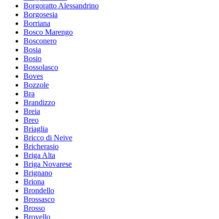
Borgoratto Alessandrino
Borgosesia
Borriana
Bosco Marengo
Bosconero
Bosia
Bosio
Bossolasco
Boves
Bozzole
Bra
Brandizzo
Breia
Breo
Briaglia
Bricco di Neive
Bricherasio
Briga Alta
Briga Novarese
Brignano
Briona
Brondello
Brossasco
Brosso
Brovello