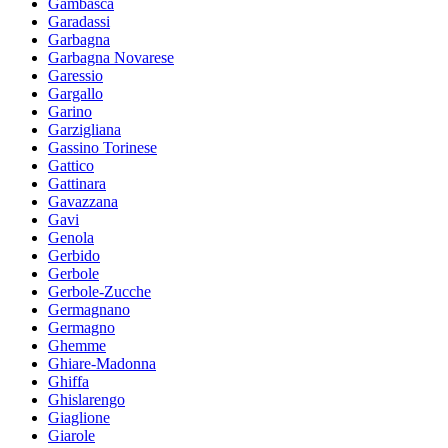
Gambasca
Garadassi
Garbagna
Garbagna Novarese
Garessio
Gargallo
Garino
Garzigliana
Gassino Torinese
Gattico
Gattinara
Gavazzana
Gavi
Genola
Gerbido
Gerbole
Gerbole-Zucche
Germagnano
Germagno
Ghemme
Ghiare-Madonna
Ghiffa
Ghislarengo
Giaglione
Giarole