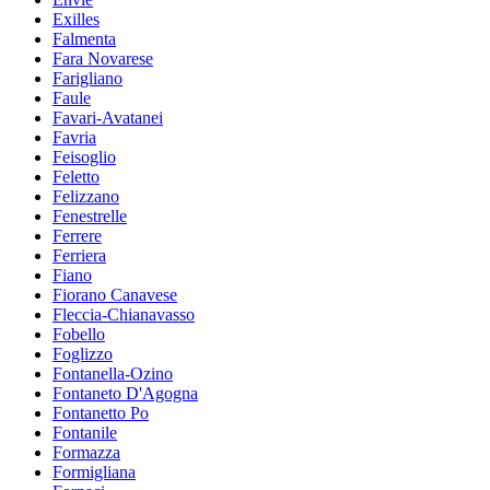
Exilles
Falmenta
Fara Novarese
Farigliano
Faule
Favari-Avatanei
Favria
Feisoglio
Feletto
Felizzano
Fenestrelle
Ferrere
Ferriera
Fiano
Fiorano Canavese
Fleccia-Chianavasso
Fobello
Foglizzo
Fontanella-Ozino
Fontaneto D'Agogna
Fontanetto Po
Fontanile
Formazza
Formigliana