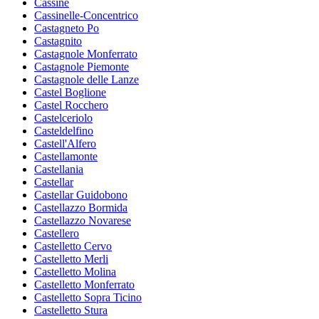
Cassine
Cassinelle-Concentrico
Castagneto Po
Castagnito
Castagnole Monferrato
Castagnole Piemonte
Castagnole delle Lanze
Castel Boglione
Castel Rocchero
Castelceriolo
Casteldelfino
Castell'Alfero
Castellamonte
Castellania
Castellar
Castellar Guidobono
Castellazzo Bormida
Castellazzo Novarese
Castellero
Castelletto Cervo
Castelletto Merli
Castelletto Molina
Castelletto Monferrato
Castelletto Sopra Ticino
Castelletto Stura