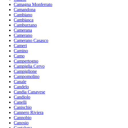
Camagna Monferrato
Camandona
Cambiano
Cambiasca
Camburzano
Camerana
Camerano
Camerano Casasco
Cameri
Camino
Camo
Campertogno
Campiglia Cervo
Campiglione
Campomolino
Canale
Candelo
Candia Canavese
Candiolo
Canelli
Canischio
Cannero Riviera
Cannobio
Canosio
Cantalupa