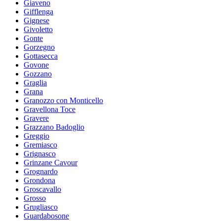
Giaveno
Gifflenga
Gignese
Givoletto
Gonte
Gorzegno
Gottasecca
Govone
Gozzano
Graglia
Grana
Granozzo con Monticello
Gravellona Toce
Gravere
Grazzano Badoglio
Greggio
Gremiasco
Grignasco
Grinzane Cavour
Grognardo
Grondona
Groscavallo
Grosso
Grugliasco
Guardabosone