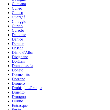
Cumiana
Cuneo
Cunico
Cuorgnè
Cureggio
Curino
Cursolo
Demonte
Denice
Dernice
Desana
Diano d'Alba
Divignano
Dogliani
Domodossola
Donato
Dormelletto
Dorzano
Dronero
Drubiaglio-Grangia
Druento
Druogno
Dusino
Entracque
Envie