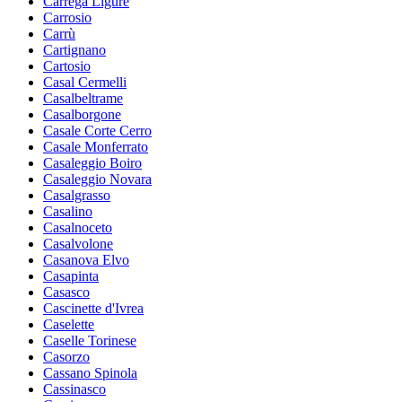
Carrega Ligure
Carrosio
Carrù
Cartignano
Cartosio
Casal Cermelli
Casalbeltrame
Casalborgone
Casale Corte Cerro
Casale Monferrato
Casaleggio Boiro
Casaleggio Novara
Casalgrasso
Casalino
Casalnoceto
Casalvolone
Casanova Elvo
Casapinta
Casasco
Cascinette d'Ivrea
Caselette
Caselle Torinese
Casorzo
Cassano Spinola
Cassinasco