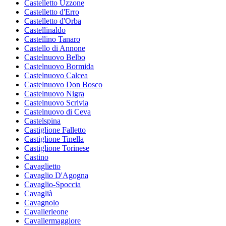
Castelletto Uzzone
Castelletto d'Erro
Castelletto d'Orba
Castellinaldo
Castellino Tanaro
Castello di Annone
Castelnuovo Belbo
Castelnuovo Bormida
Castelnuovo Calcea
Castelnuovo Don Bosco
Castelnuovo Nigra
Castelnuovo Scrivia
Castelnuovo di Ceva
Castelspina
Castiglione Falletto
Castiglione Tinella
Castiglione Torinese
Castino
Cavaglietto
Cavaglio D'Agogna
Cavaglio-Spoccia
Cavaglià
Cavagnolo
Cavallerleone
Cavallermaggiore