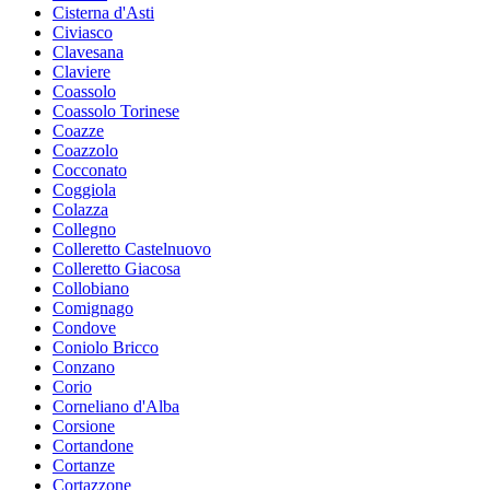
Cisterna d'Asti
Civiasco
Clavesana
Claviere
Coassolo
Coassolo Torinese
Coazze
Coazzolo
Cocconato
Coggiola
Colazza
Collegno
Colleretto Castelnuovo
Colleretto Giacosa
Collobiano
Comignago
Condove
Coniolo Bricco
Conzano
Corio
Corneliano d'Alba
Corsione
Cortandone
Cortanze
Cortazzone