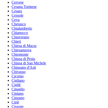
Cervere
Cesana Torinese
Cesara
Cessole
Ceva
Cherasco
Chialamberto
Chianocco
Chiaverano
Chieri
Chiesa di Macra
Chiesanuova
Chiomonte
Chiusa di Pesio
Chiusa di San Michele
Chiusano d'Asti
Chivasso
Ciconio
Cigliano
Cigliè
Cinaglio
Cintano
Cinzano
Ciriè
Cissone