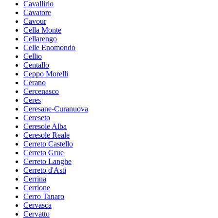
Cavallirio
Cavatore
Cavour
Cella Monte
Cellarengo
Celle Enomondo
Cellio
Centallo
Ceppo Morelli
Cerano
Cercenasco
Ceres
Ceresane-Curanuova
Cereseto
Ceresole Alba
Ceresole Reale
Cerreto Castello
Cerreto Grue
Cerreto Langhe
Cerreto d'Asti
Cerrina
Cerrione
Cerro Tanaro
Cervasca
Cervatto