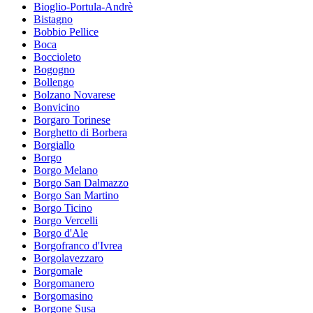
Bioglio-Portula-Andrè
Bistagno
Bobbio Pellice
Boca
Boccioleto
Bogogno
Bollengo
Bolzano Novarese
Bonvicino
Borgaro Torinese
Borghetto di Borbera
Borgiallo
Borgo
Borgo Melano
Borgo San Dalmazzo
Borgo San Martino
Borgo Ticino
Borgo Vercelli
Borgo d'Ale
Borgofranco d'Ivrea
Borgolavezzaro
Borgomale
Borgomanero
Borgomasino
Borgone Susa