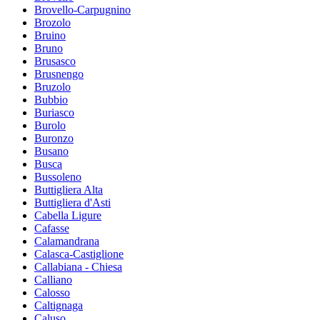
Brovello-Carpugnino
Brozolo
Bruino
Bruno
Brusasco
Brusnengo
Bruzolo
Bubbio
Buriasco
Burolo
Buronzo
Busano
Busca
Bussoleno
Buttigliera Alta
Buttigliera d'Asti
Cabella Ligure
Cafasse
Calamandrana
Calasca-Castiglione
Callabiana - Chiesa
Calliano
Calosso
Caltignaga
Caluso