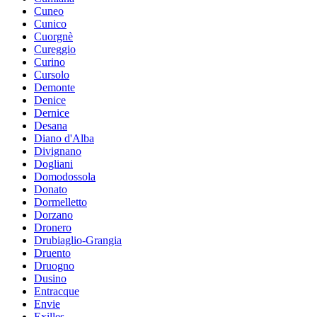
Cuneo
Cunico
Cuorgnè
Cureggio
Curino
Cursolo
Demonte
Denice
Dernice
Desana
Diano d'Alba
Divignano
Dogliani
Domodossola
Donato
Dormelletto
Dorzano
Dronero
Drubiaglio-Grangia
Druento
Druogno
Dusino
Entracque
Envie
Exilles