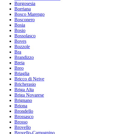
Borgosesia
Borriana
Bosco Marengo
Bosconero
Bosia
Bosio
Bossolasco
Boves
Bozzole
Bra
Brandizzo
Breia
Breo
Briaglia
Bricco di Neive
Bricherasio
Briga Alta
Briga Novarese
Brignano
Briona
Brondello
Brossasco
Brosso
Brovello
Brovello-Carpugnino