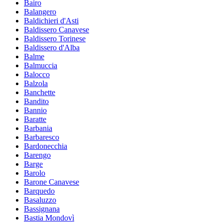
Bairo
Balangero
Baldichieri d'Asti
Baldissero Canavese
Baldissero Torinese
Baldissero d'Alba
Balme
Balmuccia
Balocco
Balzola
Banchette
Bandito
Bannio
Baratte
Barbania
Barbaresco
Bardonecchia
Barengo
Barge
Barolo
Barone Canavese
Barquedo
Basaluzzo
Bassignana
Bastia Mondovì