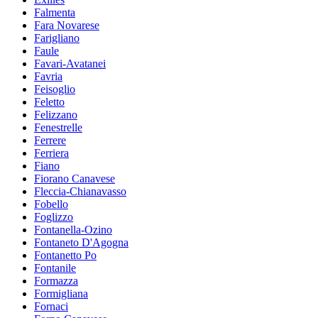
Falmenta
Fara Novarese
Farigliano
Faule
Favari-Avatanei
Favria
Feisoglio
Feletto
Felizzano
Fenestrelle
Ferrere
Ferriera
Fiano
Fiorano Canavese
Fleccia-Chianavasso
Fobello
Foglizzo
Fontanella-Ozino
Fontaneto D'Agogna
Fontanetto Po
Fontanile
Formazza
Formigliana
Fornaci