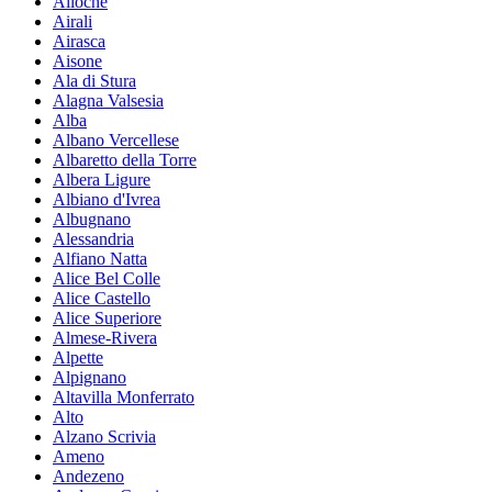
Ailoche
Airali
Airasca
Aisone
Ala di Stura
Alagna Valsesia
Alba
Albano Vercellese
Albaretto della Torre
Albera Ligure
Albiano d'Ivrea
Albugnano
Alessandria
Alfiano Natta
Alice Bel Colle
Alice Castello
Alice Superiore
Almese-Rivera
Alpette
Alpignano
Altavilla Monferrato
Alto
Alzano Scrivia
Ameno
Andezeno