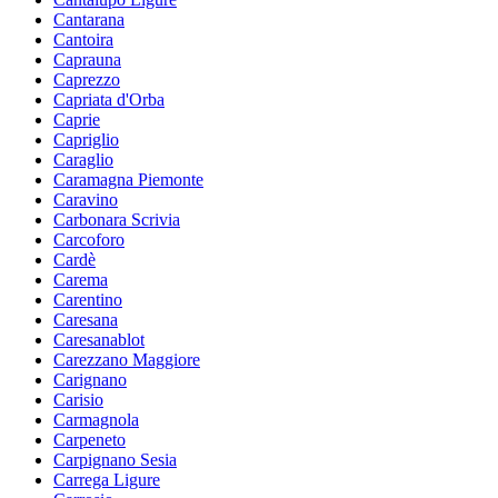
Cantarana
Cantoira
Caprauna
Caprezzo
Capriata d'Orba
Caprie
Capriglio
Caraglio
Caramagna Piemonte
Caravino
Carbonara Scrivia
Carcoforo
Cardè
Carema
Carentino
Caresana
Caresanablot
Carezzano Maggiore
Carignano
Carisio
Carmagnola
Carpeneto
Carpignano Sesia
Carrega Ligure