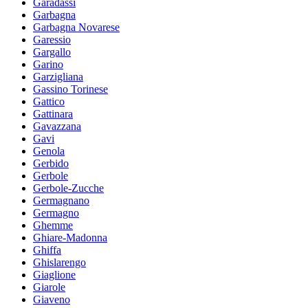
Garadassi
Garbagna
Garbagna Novarese
Garessio
Gargallo
Garino
Garzigliana
Gassino Torinese
Gattico
Gattinara
Gavazzana
Gavi
Genola
Gerbido
Gerbole
Gerbole-Zucche
Germagnano
Germagno
Ghemme
Ghiare-Madonna
Ghiffa
Ghislarengo
Giaglione
Giarole
Giaveno