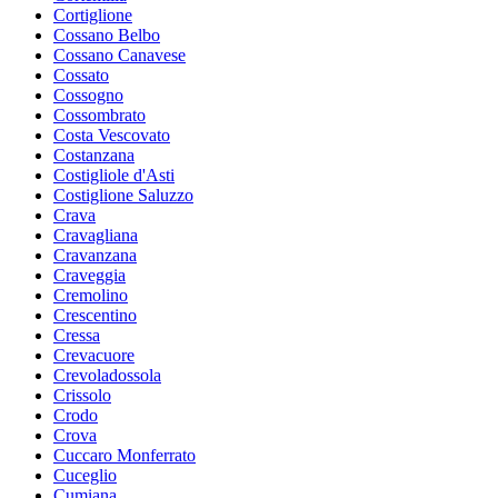
Cortiglione
Cossano Belbo
Cossano Canavese
Cossato
Cossogno
Cossombrato
Costa Vescovato
Costanzana
Costigliole d'Asti
Costiglione Saluzzo
Crava
Cravagliana
Cravanzana
Craveggia
Cremolino
Crescentino
Cressa
Crevacuore
Crevoladossola
Crissolo
Crodo
Crova
Cuccaro Monferrato
Cuceglio
Cumiana