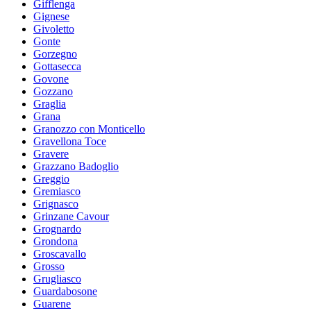
Gifflenga
Gignese
Givoletto
Gonte
Gorzegno
Gottasecca
Govone
Gozzano
Graglia
Grana
Granozzo con Monticello
Gravellona Toce
Gravere
Grazzano Badoglio
Greggio
Gremiasco
Grignasco
Grinzane Cavour
Grognardo
Grondona
Groscavallo
Grosso
Grugliasco
Guardabosone
Guarene