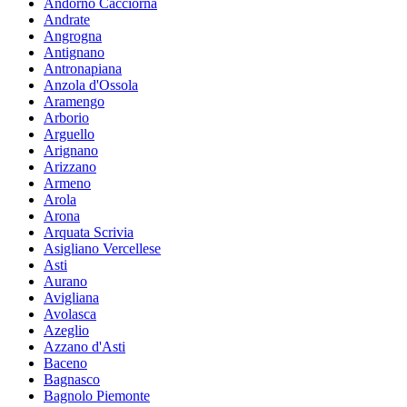
Andorno Cacciorna
Andrate
Angrogna
Antignano
Antronapiana
Anzola d'Ossola
Aramengo
Arborio
Arguello
Arignano
Arizzano
Armeno
Arola
Arona
Arquata Scrivia
Asigliano Vercellese
Asti
Aurano
Avigliana
Avolasca
Azeglio
Azzano d'Asti
Baceno
Bagnasco
Bagnolo Piemonte