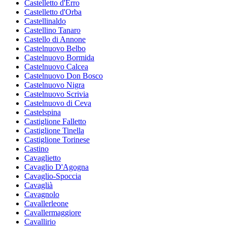
Castelletto d'Erro
Castelletto d'Orba
Castellinaldo
Castellino Tanaro
Castello di Annone
Castelnuovo Belbo
Castelnuovo Bormida
Castelnuovo Calcea
Castelnuovo Don Bosco
Castelnuovo Nigra
Castelnuovo Scrivia
Castelnuovo di Ceva
Castelspina
Castiglione Falletto
Castiglione Tinella
Castiglione Torinese
Castino
Cavaglietto
Cavaglio D'Agogna
Cavaglio-Spoccia
Cavaglià
Cavagnolo
Cavallerleone
Cavallermaggiore
Cavallirio