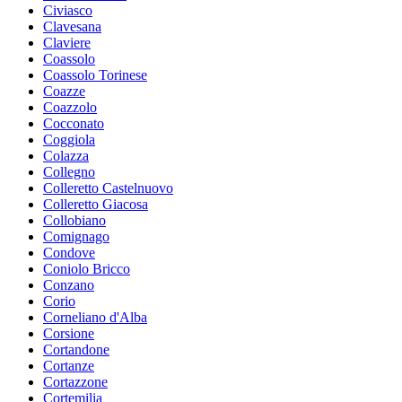
Civiasco
Clavesana
Claviere
Coassolo
Coassolo Torinese
Coazze
Coazzolo
Cocconato
Coggiola
Colazza
Collegno
Colleretto Castelnuovo
Colleretto Giacosa
Collobiano
Comignago
Condove
Coniolo Bricco
Conzano
Corio
Corneliano d'Alba
Corsione
Cortandone
Cortanze
Cortazzone
Cortemilia