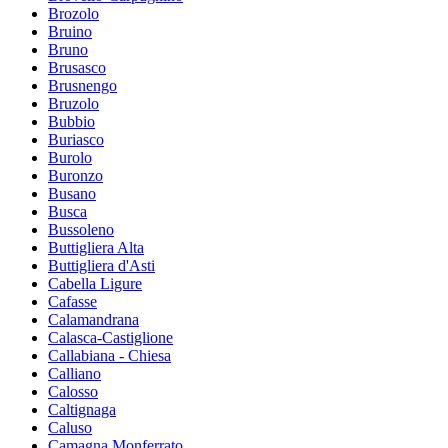
Brozolo
Bruino
Bruno
Brusasco
Brusnengo
Bruzolo
Bubbio
Buriasco
Burolo
Buronzo
Busano
Busca
Bussoleno
Buttigliera Alta
Buttigliera d'Asti
Cabella Ligure
Cafasse
Calamandrana
Calasca-Castiglione
Callabiana - Chiesa
Calliano
Calosso
Caltignaga
Caluso
Camagna Monferrato