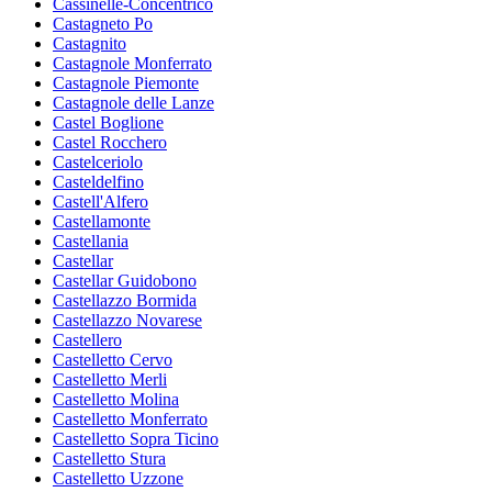
Cassinelle-Concentrico
Castagneto Po
Castagnito
Castagnole Monferrato
Castagnole Piemonte
Castagnole delle Lanze
Castel Boglione
Castel Rocchero
Castelceriolo
Casteldelfino
Castell'Alfero
Castellamonte
Castellania
Castellar
Castellar Guidobono
Castellazzo Bormida
Castellazzo Novarese
Castellero
Castelletto Cervo
Castelletto Merli
Castelletto Molina
Castelletto Monferrato
Castelletto Sopra Ticino
Castelletto Stura
Castelletto Uzzone