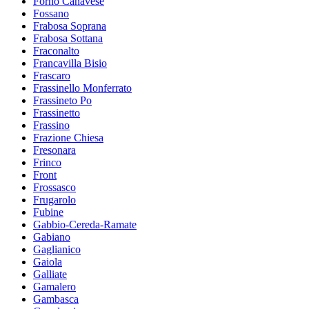
Forno Canavese
Fossano
Frabosa Soprana
Frabosa Sottana
Fraconalto
Francavilla Bisio
Frascaro
Frassinello Monferrato
Frassineto Po
Frassinetto
Frassino
Frazione Chiesa
Fresonara
Frinco
Front
Frossasco
Frugarolo
Fubine
Gabbio-Cereda-Ramate
Gabiano
Gaglianico
Gaiola
Galliate
Gamalero
Gambasca