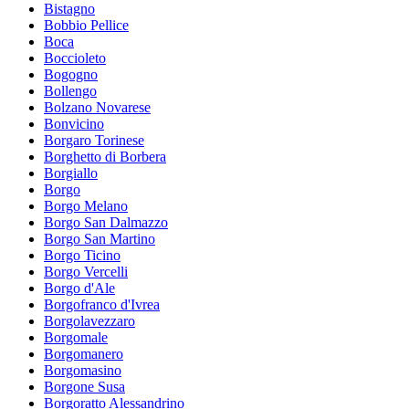
Bistagno
Bobbio Pellice
Boca
Boccioleto
Bogogno
Bollengo
Bolzano Novarese
Bonvicino
Borgaro Torinese
Borghetto di Borbera
Borgiallo
Borgo
Borgo Melano
Borgo San Dalmazzo
Borgo San Martino
Borgo Ticino
Borgo Vercelli
Borgo d'Ale
Borgofranco d'Ivrea
Borgolavezzaro
Borgomale
Borgomanero
Borgomasino
Borgone Susa
Borgoratto Alessandrino