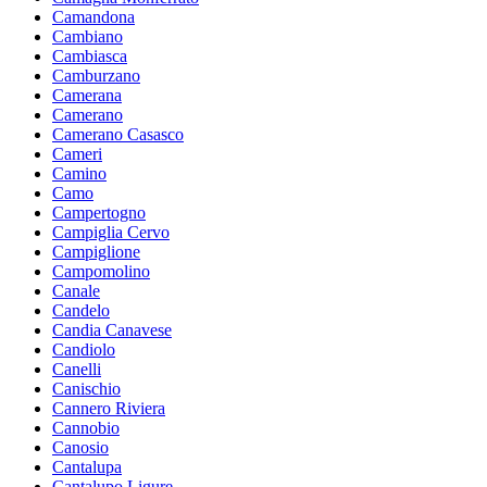
Camandona
Cambiano
Cambiasca
Camburzano
Camerana
Camerano
Camerano Casasco
Cameri
Camino
Camo
Campertogno
Campiglia Cervo
Campiglione
Campomolino
Canale
Candelo
Candia Canavese
Candiolo
Canelli
Canischio
Cannero Riviera
Cannobio
Canosio
Cantalupa
Cantalupo Ligure