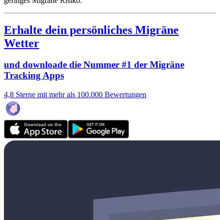
geringes Migräne Risiko.
Erhalte dein persönliches Migräne
Wetter
und downloade die Nummer #1 der Migräne
Tracking Apps
4,8 Sterne mit mehr als 100.000 Bewertungen