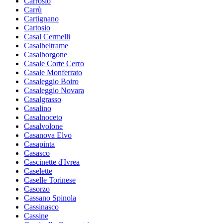
Carrosio
Carrù
Cartignano
Cartosio
Casal Cermelli
Casalbeltrame
Casalborgone
Casale Corte Cerro
Casale Monferrato
Casaleggio Boiro
Casaleggio Novara
Casalgrasso
Casalino
Casalnoceto
Casalvolone
Casanova Elvo
Casapinta
Casasco
Cascinette d'Ivrea
Caselette
Caselle Torinese
Casorzo
Cassano Spinola
Cassinasco
Cassine