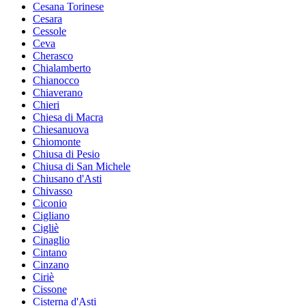
Cesana Torinese
Cesara
Cessole
Ceva
Cherasco
Chialamberto
Chianocco
Chiaverano
Chieri
Chiesa di Macra
Chiesanuova
Chiomonte
Chiusa di Pesio
Chiusa di San Michele
Chiusano d'Asti
Chivasso
Ciconio
Cigliano
Cigliè
Cinaglio
Cintano
Cinzano
Ciriè
Cissone
Cisterna d'Asti