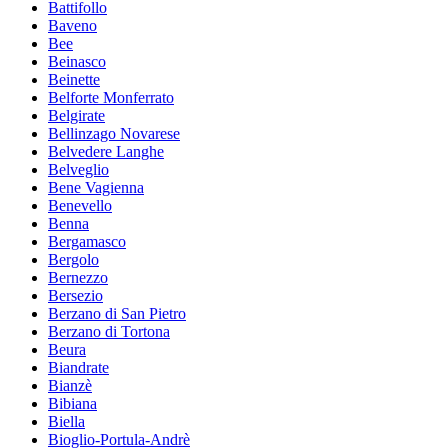
Battifollo
Baveno
Bee
Beinasco
Beinette
Belforte Monferrato
Belgirate
Bellinzago Novarese
Belvedere Langhe
Belveglio
Bene Vagienna
Benevello
Benna
Bergamasco
Bergolo
Bernezzo
Bersezio
Berzano di San Pietro
Berzano di Tortona
Beura
Biandrate
Bianzè
Bibiana
Biella
Bioglio-Portula-Andrè