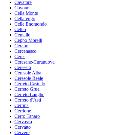
Cavatore
Cavour
Cella Monte
Cellarengo
Celle Enomondo
Cellio
Centallo
Ceppo Morelli
Cerano
Cercenasco
Ceres
Ceresane-Curanuova
Cereseto
Ceresole Alba
Ceresole Reale
Cerreto Castello
Cerreto Grue
Cerreto Langhe
Cerreto d'Asti
Cerrina
Cerrione
Cerro Tanaro
Cervasca
Cervatto
Cervere