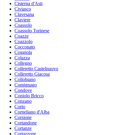
Cisterna d'Asti
Civiasco
Clavesana
Claviere
Coassolo
Coassolo Torinese
Coazze
Coazzolo
Cocconato
Coggiola
Colazza
Collegno
Colleretto Castelnuovo
Colleretto Giacosa
Collobiano
Comignago
Condove
Coniolo Bricco
Conzano
Corio
Corneliano d'Alba
Corsione
Cortandone
Cortanze
Cortazzone