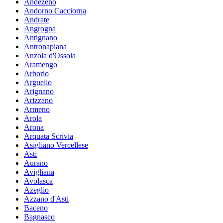
Andezeno
Andorno Cacciorna
Andrate
Angrogna
Antignano
Antronapiana
Anzola d'Ossola
Aramengo
Arborio
Arguello
Arignano
Arizzano
Armeno
Arola
Arona
Arquata Scrivia
Asigliano Vercellese
Asti
Aurano
Avigliana
Avolasca
Azeglio
Azzano d'Asti
Baceno
Bagnasco