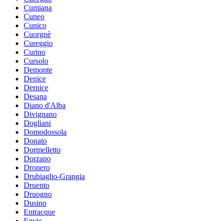
Cumiana
Cuneo
Cunico
Cuorgnè
Cureggio
Curino
Cursolo
Demonte
Denice
Dernice
Desana
Diano d'Alba
Divignano
Dogliani
Domodossola
Donato
Dormelletto
Dorzano
Dronero
Drubiaglio-Grangia
Druento
Druogno
Dusino
Entracque
Envie