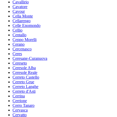
Cavallirio
Cavatore
Cavour
Cella Monte
Cellarengo
Celle Enomondo
Cellio
Centallo
Ceppo Morelli
Cerano
Cercenasco
Ceres
Ceresane-Curanuova
Cereseto
Ceresole Alba
Ceresole Reale
Cerreto Castello
Cerreto Grue
Cerreto Langhe
Cerreto d'Asti
Cerrina
Cerrione
Cerro Tanaro
Cervasca
Cervatto