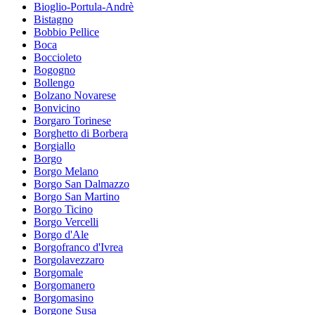
Bioglio-Portula-Andrè
Bistagno
Bobbio Pellice
Boca
Boccioleto
Bogogno
Bollengo
Bolzano Novarese
Bonvicino
Borgaro Torinese
Borghetto di Borbera
Borgiallo
Borgo
Borgo Melano
Borgo San Dalmazzo
Borgo San Martino
Borgo Ticino
Borgo Vercelli
Borgo d'Ale
Borgofranco d'Ivrea
Borgolavezzaro
Borgomale
Borgomanero
Borgomasino
Borgone Susa