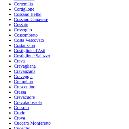
Cortemilia
Cortiglione
Cossano Belbo
Cossano Canavese
Cossato
Cossogno
Cossombrato
Costa Vescovato
Costanzana
Costigliole d'Asti
Costiglione Saluzzo
Crava
Cravagliana
Cravanzana
Craveggia
Cremolino
Crescentino
Cressa
Crevacuore
Crevoladossola
Crissolo
Crodo
Crova
Cuccaro Monferrato
Cuceglio