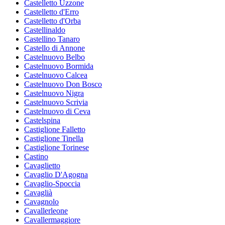
Castelletto Uzzone
Castelletto d'Erro
Castelletto d'Orba
Castellinaldo
Castellino Tanaro
Castello di Annone
Castelnuovo Belbo
Castelnuovo Bormida
Castelnuovo Calcea
Castelnuovo Don Bosco
Castelnuovo Nigra
Castelnuovo Scrivia
Castelnuovo di Ceva
Castelspina
Castiglione Falletto
Castiglione Tinella
Castiglione Torinese
Castino
Cavaglietto
Cavaglio D'Agogna
Cavaglio-Spoccia
Cavaglià
Cavagnolo
Cavallerleone
Cavallermaggiore