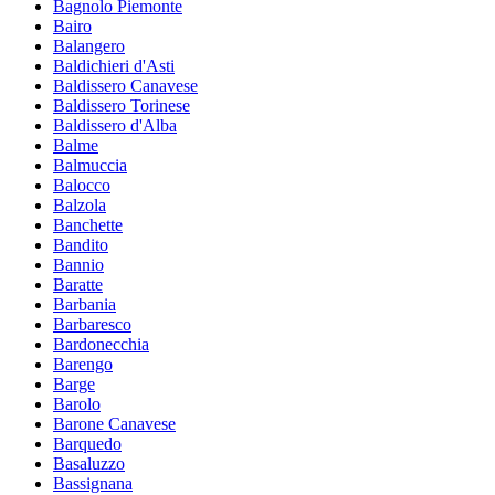
Bagnolo Piemonte
Bairo
Balangero
Baldichieri d'Asti
Baldissero Canavese
Baldissero Torinese
Baldissero d'Alba
Balme
Balmuccia
Balocco
Balzola
Banchette
Bandito
Bannio
Baratte
Barbania
Barbaresco
Bardonecchia
Barengo
Barge
Barolo
Barone Canavese
Barquedo
Basaluzzo
Bassignana