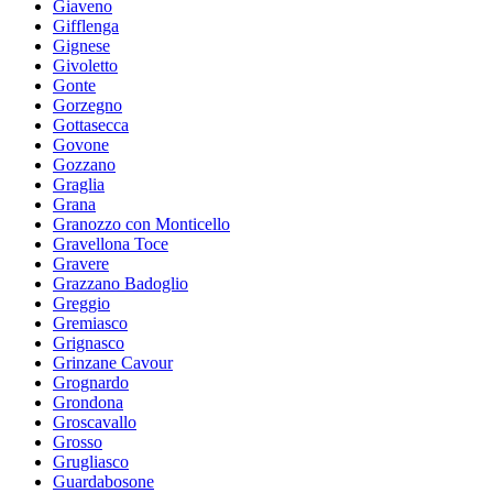
Giaveno
Gifflenga
Gignese
Givoletto
Gonte
Gorzegno
Gottasecca
Govone
Gozzano
Graglia
Grana
Granozzo con Monticello
Gravellona Toce
Gravere
Grazzano Badoglio
Greggio
Gremiasco
Grignasco
Grinzane Cavour
Grognardo
Grondona
Groscavallo
Grosso
Grugliasco
Guardabosone