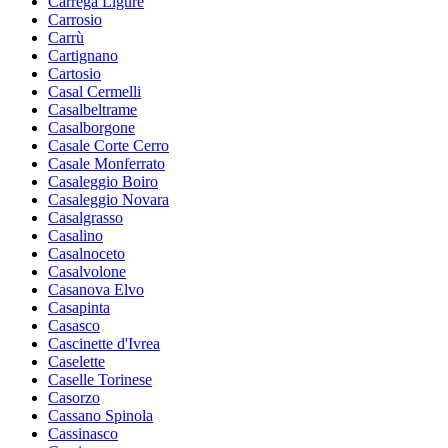
Carrega Ligure
Carrosio
Carrù
Cartignano
Cartosio
Casal Cermelli
Casalbeltrame
Casalborgone
Casale Corte Cerro
Casale Monferrato
Casaleggio Boiro
Casaleggio Novara
Casalgrasso
Casalino
Casalnoceto
Casalvolone
Casanova Elvo
Casapinta
Casasco
Cascinette d'Ivrea
Caselette
Caselle Torinese
Casorzo
Cassano Spinola
Cassinasco