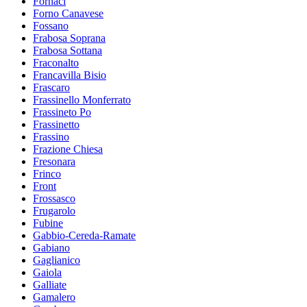
Fornaci
Forno Canavese
Fossano
Frabosa Soprana
Frabosa Sottana
Fraconalto
Francavilla Bisio
Frascaro
Frassinello Monferrato
Frassineto Po
Frassinetto
Frassino
Frazione Chiesa
Fresonara
Frinco
Front
Frossasco
Frugarolo
Fubine
Gabbio-Cereda-Ramate
Gabiano
Gaglianico
Gaiola
Galliate
Gamalero