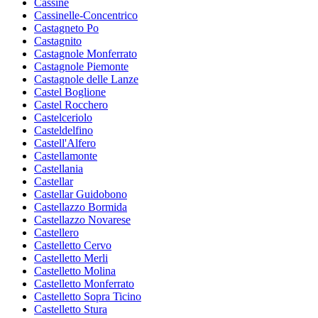
Cassine
Cassinelle-Concentrico
Castagneto Po
Castagnito
Castagnole Monferrato
Castagnole Piemonte
Castagnole delle Lanze
Castel Boglione
Castel Rocchero
Castelceriolo
Casteldelfino
Castell'Alfero
Castellamonte
Castellania
Castellar
Castellar Guidobono
Castellazzo Bormida
Castellazzo Novarese
Castellero
Castelletto Cervo
Castelletto Merli
Castelletto Molina
Castelletto Monferrato
Castelletto Sopra Ticino
Castelletto Stura