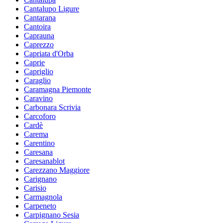
Cantalupo Ligure
Cantarana
Cantoira
Caprauna
Caprezzo
Capriata d'Orba
Caprie
Capriglio
Caraglio
Caramagna Piemonte
Caravino
Carbonara Scrivia
Carcoforo
Cardè
Carema
Carentino
Caresana
Caresanablot
Carezzano Maggiore
Carignano
Carisio
Carmagnola
Carpeneto
Carpignano Sesia