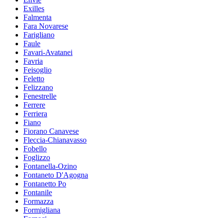
Exilles
Falmenta
Fara Novarese
Farigliano
Faule
Favari-Avatanei
Favria
Feisoglio
Feletto
Felizzano
Fenestrelle
Ferrere
Ferriera
Fiano
Fiorano Canavese
Fleccia-Chianavasso
Fobello
Foglizzo
Fontanella-Ozino
Fontaneto D'Agogna
Fontanetto Po
Fontanile
Formazza
Formigliana