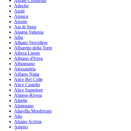
Agrate Conturbia
Ailoche
Airali
Airasca
Aisone
Ala di Stura
Alagna Valsesia
Alba
Albano Vercellese
Albaretto della Torre
Albera Ligure
Albiano d'Ivrea
Albugnano
Alessandria
Alfiano Natta
Alice Bel Colle
Alice Castello
Alice Superiore
Almese-Rivera
Alpette
Alpignano
Altavilla Monferrato
Alto
Alzano Scrivia
Ameno