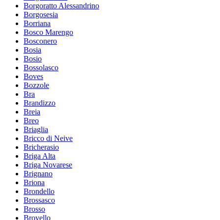
Borgoratto Alessandrino
Borgosesia
Borriana
Bosco Marengo
Bosconero
Bosia
Bosio
Bossolasco
Boves
Bozzole
Bra
Brandizzo
Breia
Breo
Briaglia
Bricco di Neive
Bricherasio
Briga Alta
Briga Novarese
Brignano
Briona
Brondello
Brossasco
Brosso
Brovello