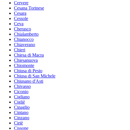
Cervere
Cesana Torinese
Cesara
Cessole
Ceva
Cherasco
Chialamberto
Chianocco
Chiaverano
Chieri
Chiesa di Macra
Chiesanuova
Chiomonte
Chiusa di Pesio
Chiusa di San Michele
Chiusano d'Asti
Chivasso
Ciconio
Cigliano
Cigliè
Cinaglio
Cintano
Cinzano
Ciriè
Cissone