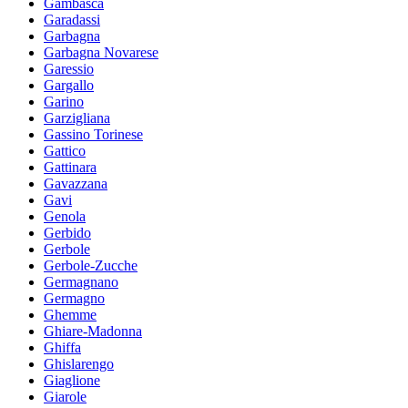
Gambasca
Garadassi
Garbagna
Garbagna Novarese
Garessio
Gargallo
Garino
Garzigliana
Gassino Torinese
Gattico
Gattinara
Gavazzana
Gavi
Genola
Gerbido
Gerbole
Gerbole-Zucche
Germagnano
Germagno
Ghemme
Ghiare-Madonna
Ghiffa
Ghislarengo
Giaglione
Giarole