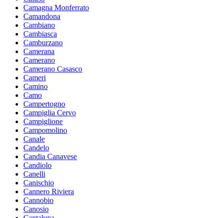
Camagna Monferrato
Camandona
Cambiano
Cambiasca
Camburzano
Camerana
Camerano
Camerano Casasco
Cameri
Camino
Camo
Campertogno
Campiglia Cervo
Campiglione
Campomolino
Canale
Candelo
Candia Canavese
Candiolo
Canelli
Canischio
Cannero Riviera
Cannobio
Canosio
Cantalupa