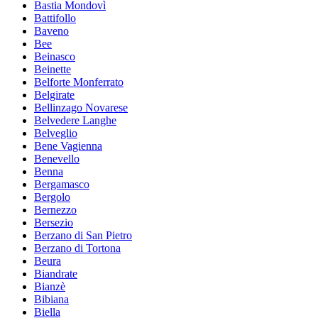
Bastia Mondovì
Battifollo
Baveno
Bee
Beinasco
Beinette
Belforte Monferrato
Belgirate
Bellinzago Novarese
Belvedere Langhe
Belveglio
Bene Vagienna
Benevello
Benna
Bergamasco
Bergolo
Bernezzo
Bersezio
Berzano di San Pietro
Berzano di Tortona
Beura
Biandrate
Bianzè
Bibiana
Biella