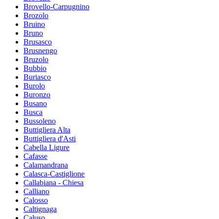
Brovello-Carpugnino
Brozolo
Bruino
Bruno
Brusasco
Brusnengo
Bruzolo
Bubbio
Buriasco
Burolo
Buronzo
Busano
Busca
Bussoleno
Buttigliera Alta
Buttigliera d'Asti
Cabella Ligure
Cafasse
Calamandrana
Calasca-Castiglione
Callabiana - Chiesa
Calliano
Calosso
Caltignaga
Caluso