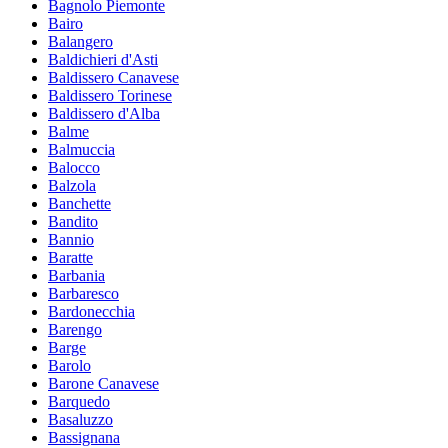
Bagnolo Piemonte
Bairo
Balangero
Baldichieri d'Asti
Baldissero Canavese
Baldissero Torinese
Baldissero d'Alba
Balme
Balmuccia
Balocco
Balzola
Banchette
Bandito
Bannio
Baratte
Barbania
Barbaresco
Bardonecchia
Barengo
Barge
Barolo
Barone Canavese
Barquedo
Basaluzzo
Bassignana