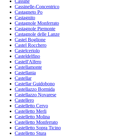
Cassine
Cassinelle-Concentrico
Castagneto Po
Castagnito
Castagnole Monferrato
Castagnole Piemonte
Castagnole delle Lanze
Castel Boglione
Castel Rocchero
Castelceriolo
Casteldelfino
Castell'Alfero
Castellamonte
Castellania
Castellar
Castellar Guidobono
Castellazzo Bormida
Castellazzo Novarese
Castellero
Castelletto Cervo
Castelletto Merli
Castelletto Molina
Castelletto Monferrato
Castelletto Sopra Ticino
Castelletto Stura