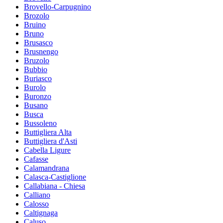
Brovello-Carpugnino
Brozolo
Bruino
Bruno
Brusasco
Brusnengo
Bruzolo
Bubbio
Buriasco
Burolo
Buronzo
Busano
Busca
Bussoleno
Buttigliera Alta
Buttigliera d'Asti
Cabella Ligure
Cafasse
Calamandrana
Calasca-Castiglione
Callabiana - Chiesa
Calliano
Calosso
Caltignaga
Caluso