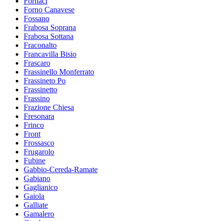
Fornaci
Forno Canavese
Fossano
Frabosa Soprana
Frabosa Sottana
Fraconalto
Francavilla Bisio
Frascaro
Frassinello Monferrato
Frassineto Po
Frassinetto
Frassino
Frazione Chiesa
Fresonara
Frinco
Front
Frossasco
Frugarolo
Fubine
Gabbio-Cereda-Ramate
Gabiano
Gaglianico
Gaiola
Galliate
Gamalero