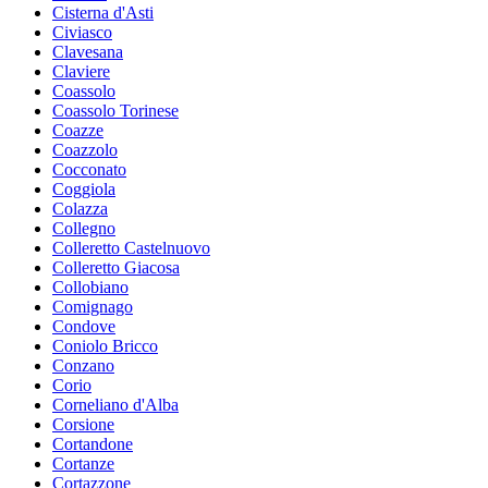
Cisterna d'Asti
Civiasco
Clavesana
Claviere
Coassolo
Coassolo Torinese
Coazze
Coazzolo
Cocconato
Coggiola
Colazza
Collegno
Colleretto Castelnuovo
Colleretto Giacosa
Collobiano
Comignago
Condove
Coniolo Bricco
Conzano
Corio
Corneliano d'Alba
Corsione
Cortandone
Cortanze
Cortazzone