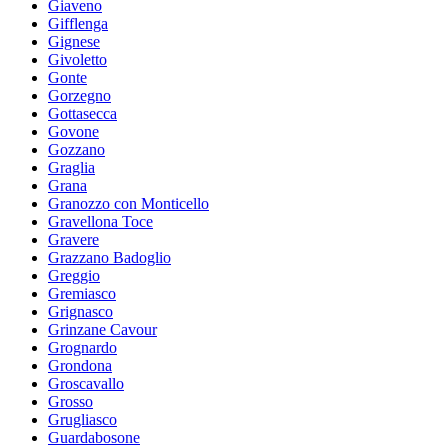
Giaveno
Gifflenga
Gignese
Givoletto
Gonte
Gorzegno
Gottasecca
Govone
Gozzano
Graglia
Grana
Granozzo con Monticello
Gravellona Toce
Gravere
Grazzano Badoglio
Greggio
Gremiasco
Grignasco
Grinzane Cavour
Grognardo
Grondona
Groscavallo
Grosso
Grugliasco
Guardabosone