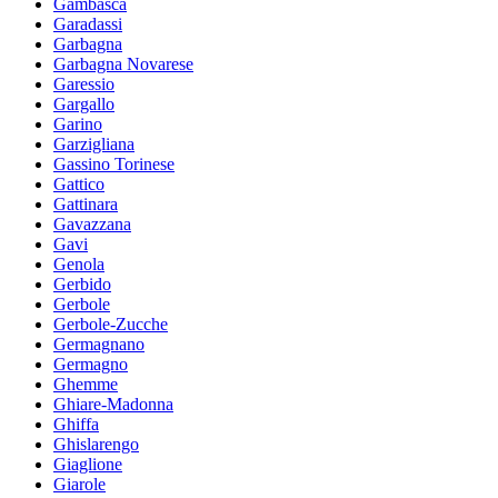
Gambasca
Garadassi
Garbagna
Garbagna Novarese
Garessio
Gargallo
Garino
Garzigliana
Gassino Torinese
Gattico
Gattinara
Gavazzana
Gavi
Genola
Gerbido
Gerbole
Gerbole-Zucche
Germagnano
Germagno
Ghemme
Ghiare-Madonna
Ghiffa
Ghislarengo
Giaglione
Giarole