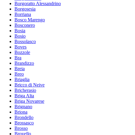
Borgoratto Alessandrino
Borgosesia
Borriana
Bosco Marengo
Bosconero
Bosia
Bosio
Bossolasco
Boves
Bozzole
Bra
Brandizzo
Breia
Breo
Briaglia
Bricco di Neive
Bricherasio
Briga Alta
Briga Novarese
Brignano
Briona
Brondello
Brossasco
Brosso
Brovello