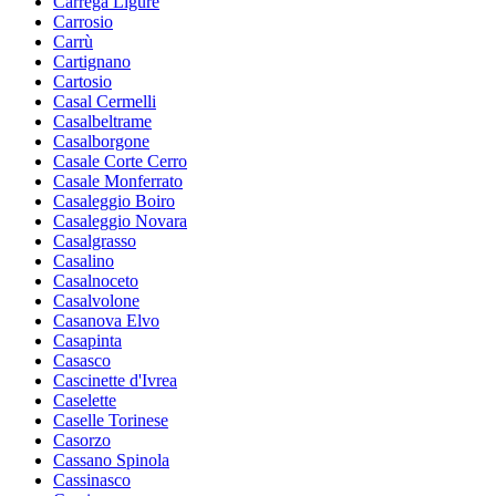
Carrega Ligure
Carrosio
Carrù
Cartignano
Cartosio
Casal Cermelli
Casalbeltrame
Casalborgone
Casale Corte Cerro
Casale Monferrato
Casaleggio Boiro
Casaleggio Novara
Casalgrasso
Casalino
Casalnoceto
Casalvolone
Casanova Elvo
Casapinta
Casasco
Cascinette d'Ivrea
Caselette
Caselle Torinese
Casorzo
Cassano Spinola
Cassinasco