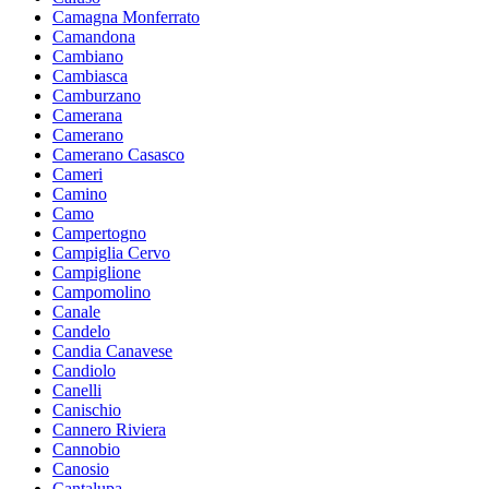
Camagna Monferrato
Camandona
Cambiano
Cambiasca
Camburzano
Camerana
Camerano
Camerano Casasco
Cameri
Camino
Camo
Campertogno
Campiglia Cervo
Campiglione
Campomolino
Canale
Candelo
Candia Canavese
Candiolo
Canelli
Canischio
Cannero Riviera
Cannobio
Canosio
Cantalupa