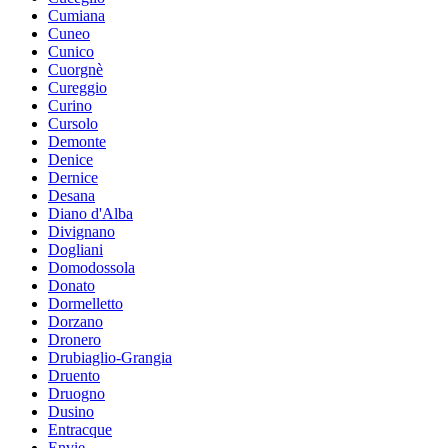
Cumiana
Cuneo
Cunico
Cuorgnè
Cureggio
Curino
Cursolo
Demonte
Denice
Dernice
Desana
Diano d'Alba
Divignano
Dogliani
Domodossola
Donato
Dormelletto
Dorzano
Dronero
Drubiaglio-Grangia
Druento
Druogno
Dusino
Entracque
Envie