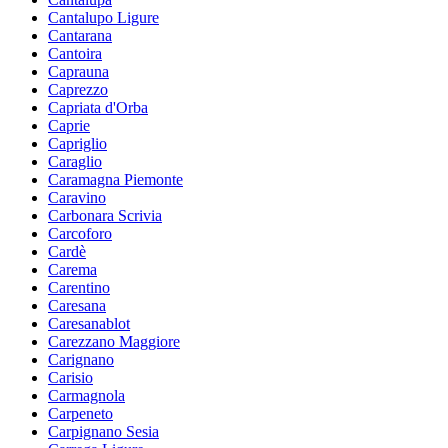
Cantalupo Ligure
Cantarana
Cantoira
Caprauna
Caprezzo
Capriata d'Orba
Caprie
Capriglio
Caraglio
Caramagna Piemonte
Caravino
Carbonara Scrivia
Carcoforo
Cardè
Carema
Carentino
Caresana
Caresanablot
Carezzano Maggiore
Carignano
Carisio
Carmagnola
Carpeneto
Carpignano Sesia