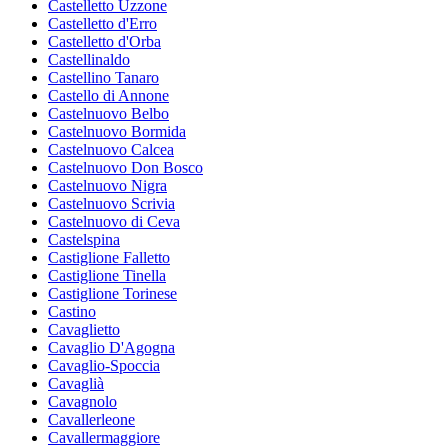
Castelletto Uzzone
Castelletto d'Erro
Castelletto d'Orba
Castellinaldo
Castellino Tanaro
Castello di Annone
Castelnuovo Belbo
Castelnuovo Bormida
Castelnuovo Calcea
Castelnuovo Don Bosco
Castelnuovo Nigra
Castelnuovo Scrivia
Castelnuovo di Ceva
Castelspina
Castiglione Falletto
Castiglione Tinella
Castiglione Torinese
Castino
Cavaglietto
Cavaglio D'Agogna
Cavaglio-Spoccia
Cavaglià
Cavagnolo
Cavallerleone
Cavallermaggiore