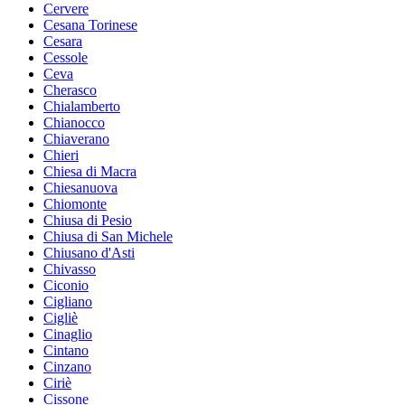
Cervere
Cesana Torinese
Cesara
Cessole
Ceva
Cherasco
Chialamberto
Chianocco
Chiaverano
Chieri
Chiesa di Macra
Chiesanuova
Chiomonte
Chiusa di Pesio
Chiusa di San Michele
Chiusano d'Asti
Chivasso
Ciconio
Cigliano
Cigliè
Cinaglio
Cintano
Cinzano
Ciriè
Cissone