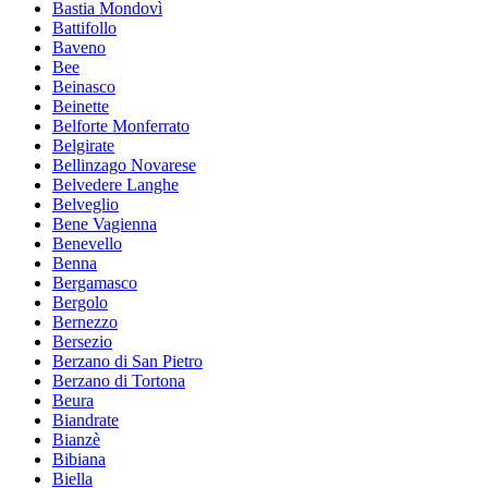
Bastia Mondovì
Battifollo
Baveno
Bee
Beinasco
Beinette
Belforte Monferrato
Belgirate
Bellinzago Novarese
Belvedere Langhe
Belveglio
Bene Vagienna
Benevello
Benna
Bergamasco
Bergolo
Bernezzo
Bersezio
Berzano di San Pietro
Berzano di Tortona
Beura
Biandrate
Bianzè
Bibiana
Biella