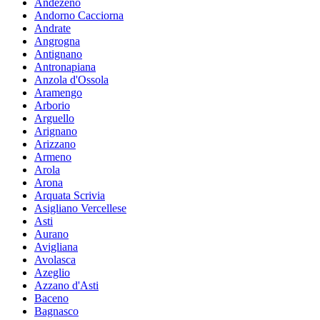
Andezeno
Andorno Cacciorna
Andrate
Angrogna
Antignano
Antronapiana
Anzola d'Ossola
Aramengo
Arborio
Arguello
Arignano
Arizzano
Armeno
Arola
Arona
Arquata Scrivia
Asigliano Vercellese
Asti
Aurano
Avigliana
Avolasca
Azeglio
Azzano d'Asti
Baceno
Bagnasco