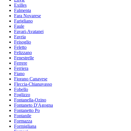
Exilles
Falmenta
Fara Novarese
Farigliano
Faule
Favari-Avatanei
Favria
Feisoglio
Feletto
Felizzano
Fenestrelle
Ferrere
Ferriera
Fiano
Fiorano Canavese
Fleccia-Chianavasso
Fobello
Foglizzo
Fontanella-Ozino
Fontaneto D'Agogna
Fontanetto Po
Fontanile
Formazza
Formigliana