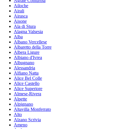
Agrate Conturbia
Ailoche
Airali
Airasca
Aisone
Ala di Stura
Alagna Valsesia
Alba
Albano Vercellese
Albaretto della Torre
Albera Ligure
Albiano d'Ivrea
Albugnano
Alessandria
Alfiano Natta
Alice Bel Colle
Alice Castello
Alice Superiore
Almese-Rivera
Alpette
Alpignano
Altavilla Monferrato
Alto
Alzano Scrivia
Ameno