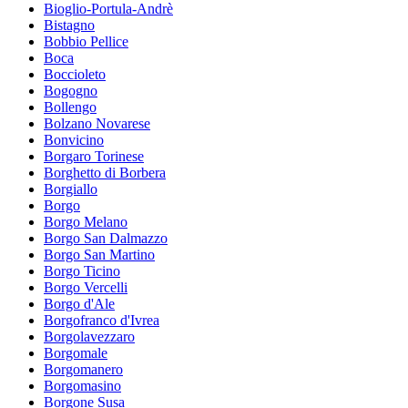
Bioglio-Portula-Andrè
Bistagno
Bobbio Pellice
Boca
Boccioleto
Bogogno
Bollengo
Bolzano Novarese
Bonvicino
Borgaro Torinese
Borghetto di Borbera
Borgiallo
Borgo
Borgo Melano
Borgo San Dalmazzo
Borgo San Martino
Borgo Ticino
Borgo Vercelli
Borgo d'Ale
Borgofranco d'Ivrea
Borgolavezzaro
Borgomale
Borgomanero
Borgomasino
Borgone Susa