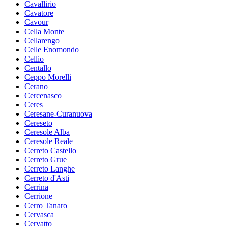
Cavallirio
Cavatore
Cavour
Cella Monte
Cellarengo
Celle Enomondo
Cellio
Centallo
Ceppo Morelli
Cerano
Cercenasco
Ceres
Ceresane-Curanuova
Cereseto
Ceresole Alba
Ceresole Reale
Cerreto Castello
Cerreto Grue
Cerreto Langhe
Cerreto d'Asti
Cerrina
Cerrione
Cerro Tanaro
Cervasca
Cervatto