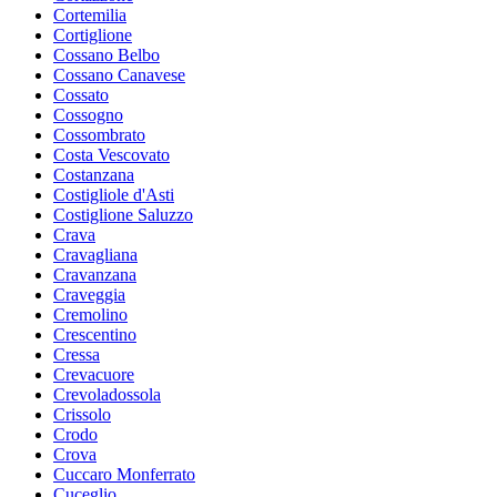
Cortemilia
Cortiglione
Cossano Belbo
Cossano Canavese
Cossato
Cossogno
Cossombrato
Costa Vescovato
Costanzana
Costigliole d'Asti
Costiglione Saluzzo
Crava
Cravagliana
Cravanzana
Craveggia
Cremolino
Crescentino
Cressa
Crevacuore
Crevoladossola
Crissolo
Crodo
Crova
Cuccaro Monferrato
Cuceglio