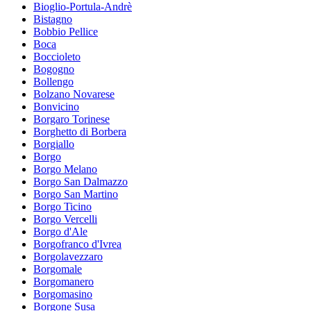
Bioglio-Portula-Andrè
Bistagno
Bobbio Pellice
Boca
Boccioleto
Bogogno
Bollengo
Bolzano Novarese
Bonvicino
Borgaro Torinese
Borghetto di Borbera
Borgiallo
Borgo
Borgo Melano
Borgo San Dalmazzo
Borgo San Martino
Borgo Ticino
Borgo Vercelli
Borgo d'Ale
Borgofranco d'Ivrea
Borgolavezzaro
Borgomale
Borgomanero
Borgomasino
Borgone Susa