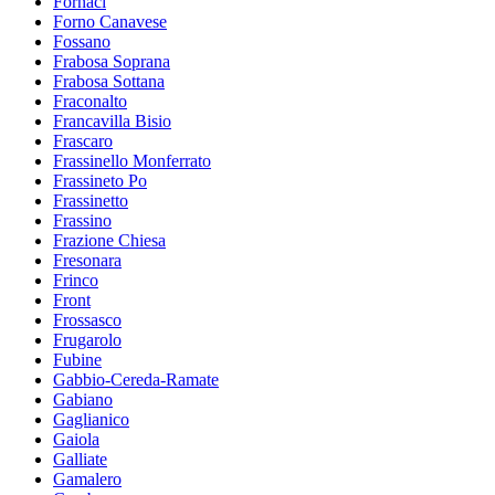
Fornaci
Forno Canavese
Fossano
Frabosa Soprana
Frabosa Sottana
Fraconalto
Francavilla Bisio
Frascaro
Frassinello Monferrato
Frassineto Po
Frassinetto
Frassino
Frazione Chiesa
Fresonara
Frinco
Front
Frossasco
Frugarolo
Fubine
Gabbio-Cereda-Ramate
Gabiano
Gaglianico
Gaiola
Galliate
Gamalero