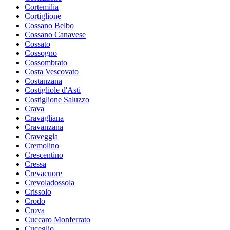
Cortemilia
Cortiglione
Cossano Belbo
Cossano Canavese
Cossato
Cossogno
Cossombrato
Costa Vescovato
Costanzana
Costigliole d'Asti
Costiglione Saluzzo
Crava
Cravagliana
Cravanzana
Craveggia
Cremolino
Crescentino
Cressa
Crevacuore
Crevoladossola
Crissolo
Crodo
Crova
Cuccaro Monferrato
Cuceglio