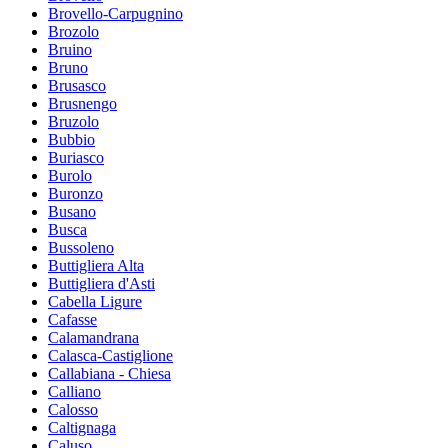
Brovello-Carpugnino
Brozolo
Bruino
Bruno
Brusasco
Brusnengo
Bruzolo
Bubbio
Buriasco
Burolo
Buronzo
Busano
Busca
Bussoleno
Buttigliera Alta
Buttigliera d'Asti
Cabella Ligure
Cafasse
Calamandrana
Calasca-Castiglione
Callabiana - Chiesa
Calliano
Calosso
Caltignaga
Caluso