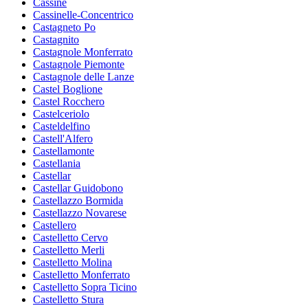
Cassine
Cassinelle-Concentrico
Castagneto Po
Castagnito
Castagnole Monferrato
Castagnole Piemonte
Castagnole delle Lanze
Castel Boglione
Castel Rocchero
Castelceriolo
Casteldelfino
Castell'Alfero
Castellamonte
Castellania
Castellar
Castellar Guidobono
Castellazzo Bormida
Castellazzo Novarese
Castellero
Castelletto Cervo
Castelletto Merli
Castelletto Molina
Castelletto Monferrato
Castelletto Sopra Ticino
Castelletto Stura