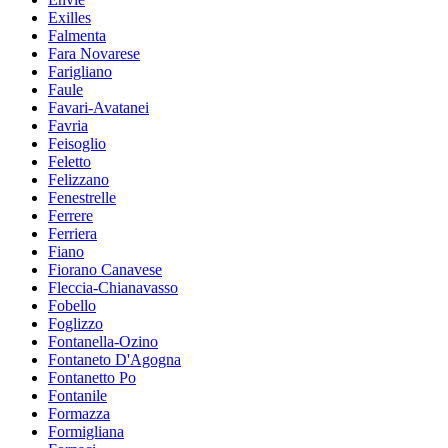
Exilles
Falmenta
Fara Novarese
Farigliano
Faule
Favari-Avatanei
Favria
Feisoglio
Feletto
Felizzano
Fenestrelle
Ferrere
Ferriera
Fiano
Fiorano Canavese
Fleccia-Chianavasso
Fobello
Foglizzo
Fontanella-Ozino
Fontaneto D'Agogna
Fontanetto Po
Fontanile
Formazza
Formigliana