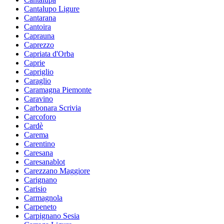
Cantalupo Ligure
Cantarana
Cantoira
Caprauna
Caprezzo
Capriata d'Orba
Caprie
Capriglio
Caraglio
Caramagna Piemonte
Caravino
Carbonara Scrivia
Carcoforo
Cardè
Carema
Carentino
Caresana
Caresanablot
Carezzano Maggiore
Carignano
Carisio
Carmagnola
Carpeneto
Carpignano Sesia