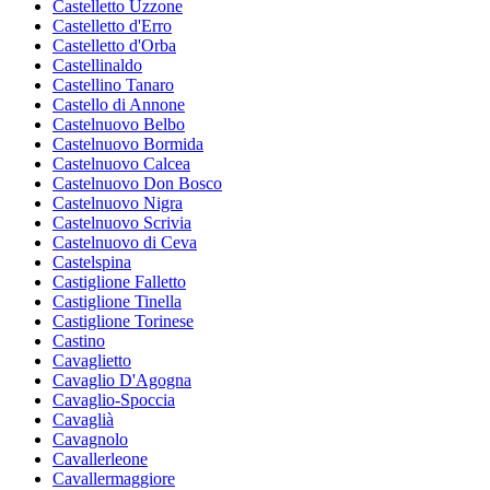
Castelletto Uzzone
Castelletto d'Erro
Castelletto d'Orba
Castellinaldo
Castellino Tanaro
Castello di Annone
Castelnuovo Belbo
Castelnuovo Bormida
Castelnuovo Calcea
Castelnuovo Don Bosco
Castelnuovo Nigra
Castelnuovo Scrivia
Castelnuovo di Ceva
Castelspina
Castiglione Falletto
Castiglione Tinella
Castiglione Torinese
Castino
Cavaglietto
Cavaglio D'Agogna
Cavaglio-Spoccia
Cavaglià
Cavagnolo
Cavallerleone
Cavallermaggiore