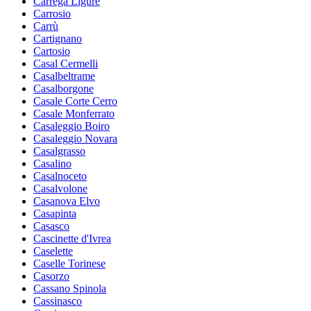
Carrega Ligure
Carrosio
Carrù
Cartignano
Cartosio
Casal Cermelli
Casalbeltrame
Casalborgone
Casale Corte Cerro
Casale Monferrato
Casaleggio Boiro
Casaleggio Novara
Casalgrasso
Casalino
Casalnoceto
Casalvolone
Casanova Elvo
Casapinta
Casasco
Cascinette d'Ivrea
Caselette
Caselle Torinese
Casorzo
Cassano Spinola
Cassinasco