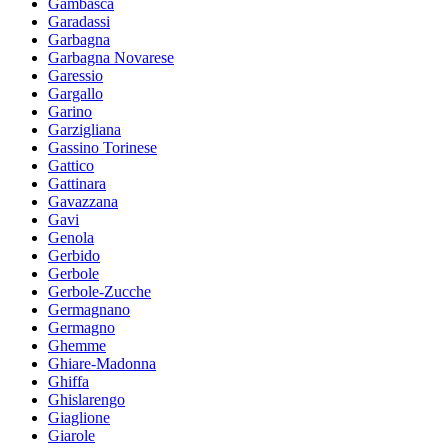
Gambasca
Garadassi
Garbagna
Garbagna Novarese
Garessio
Gargallo
Garino
Garzigliana
Gassino Torinese
Gattico
Gattinara
Gavazzana
Gavi
Genola
Gerbido
Gerbole
Gerbole-Zucche
Germagnano
Germagno
Ghemme
Ghiare-Madonna
Ghiffa
Ghislarengo
Giaglione
Giarole