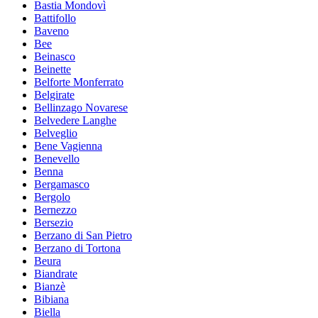
Bastia Mondovì
Battifollo
Baveno
Bee
Beinasco
Beinette
Belforte Monferrato
Belgirate
Bellinzago Novarese
Belvedere Langhe
Belveglio
Bene Vagienna
Benevello
Benna
Bergamasco
Bergolo
Bernezzo
Bersezio
Berzano di San Pietro
Berzano di Tortona
Beura
Biandrate
Bianzè
Bibiana
Biella