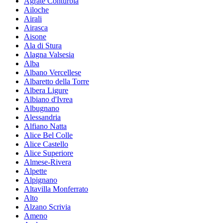
Agrate Conturbia
Ailoche
Airali
Airasca
Aisone
Ala di Stura
Alagna Valsesia
Alba
Albano Vercellese
Albaretto della Torre
Albera Ligure
Albiano d'Ivrea
Albugnano
Alessandria
Alfiano Natta
Alice Bel Colle
Alice Castello
Alice Superiore
Almese-Rivera
Alpette
Alpignano
Altavilla Monferrato
Alto
Alzano Scrivia
Ameno