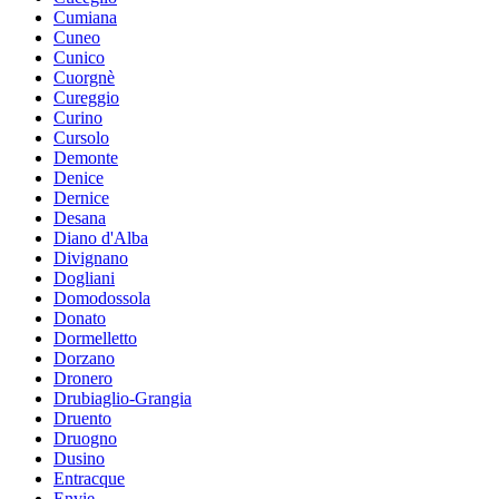
Cumiana
Cuneo
Cunico
Cuorgnè
Cureggio
Curino
Cursolo
Demonte
Denice
Dernice
Desana
Diano d'Alba
Divignano
Dogliani
Domodossola
Donato
Dormelletto
Dorzano
Dronero
Drubiaglio-Grangia
Druento
Druogno
Dusino
Entracque
Envie