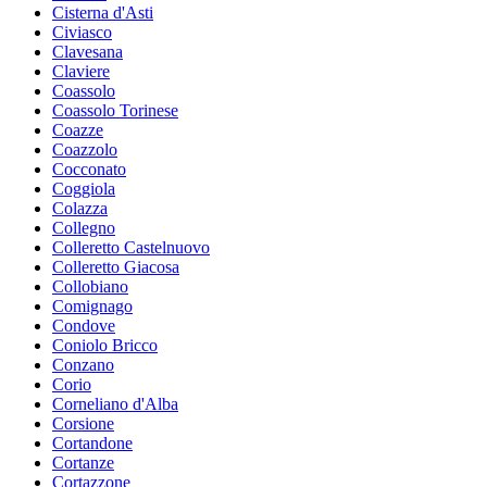
Cisterna d'Asti
Civiasco
Clavesana
Claviere
Coassolo
Coassolo Torinese
Coazze
Coazzolo
Cocconato
Coggiola
Colazza
Collegno
Colleretto Castelnuovo
Colleretto Giacosa
Collobiano
Comignago
Condove
Coniolo Bricco
Conzano
Corio
Corneliano d'Alba
Corsione
Cortandone
Cortanze
Cortazzone