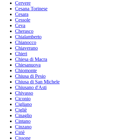
Cervere
Cesana Torinese
Cesara
Cessole
Ceva
Cherasco
Chialamberto
Chianocco
Chiaverano
Chieri
Chiesa di Macra
Chiesanuova
Chiomonte
Chiusa di Pesio
Chiusa di San Michele
Chiusano d'Asti
Chivasso
Ciconio
Cigliano
Cigliè
Cinaglio
Cintano
Cinzano
Ciriè
Cissone