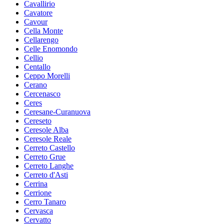
Cavallirio
Cavatore
Cavour
Cella Monte
Cellarengo
Celle Enomondo
Cellio
Centallo
Ceppo Morelli
Cerano
Cercenasco
Ceres
Ceresane-Curanuova
Cereseto
Ceresole Alba
Ceresole Reale
Cerreto Castello
Cerreto Grue
Cerreto Langhe
Cerreto d'Asti
Cerrina
Cerrione
Cerro Tanaro
Cervasca
Cervatto