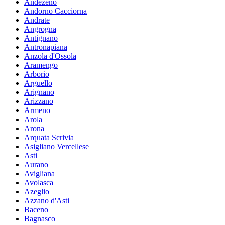
Andezeno
Andorno Cacciorna
Andrate
Angrogna
Antignano
Antronapiana
Anzola d'Ossola
Aramengo
Arborio
Arguello
Arignano
Arizzano
Armeno
Arola
Arona
Arquata Scrivia
Asigliano Vercellese
Asti
Aurano
Avigliana
Avolasca
Azeglio
Azzano d'Asti
Baceno
Bagnasco