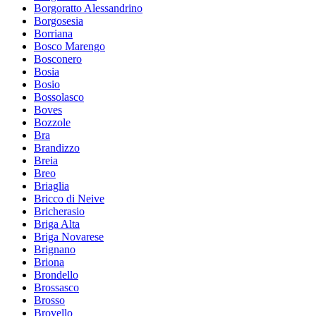
Borgoratto Alessandrino
Borgosesia
Borriana
Bosco Marengo
Bosconero
Bosia
Bosio
Bossolasco
Boves
Bozzole
Bra
Brandizzo
Breia
Breo
Briaglia
Bricco di Neive
Bricherasio
Briga Alta
Briga Novarese
Brignano
Briona
Brondello
Brossasco
Brosso
Brovello