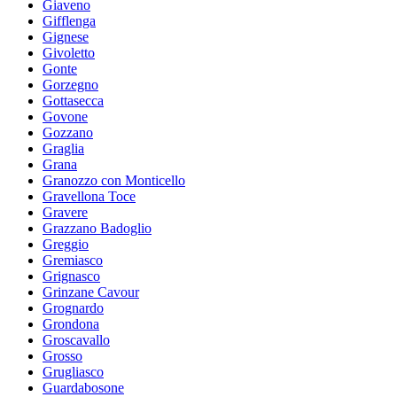
Giaveno
Gifflenga
Gignese
Givoletto
Gonte
Gorzegno
Gottasecca
Govone
Gozzano
Graglia
Grana
Granozzo con Monticello
Gravellona Toce
Gravere
Grazzano Badoglio
Greggio
Gremiasco
Grignasco
Grinzane Cavour
Grognardo
Grondona
Groscavallo
Grosso
Grugliasco
Guardabosone