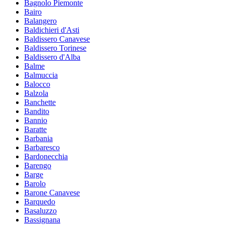
Bagnolo Piemonte
Bairo
Balangero
Baldichieri d'Asti
Baldissero Canavese
Baldissero Torinese
Baldissero d'Alba
Balme
Balmuccia
Balocco
Balzola
Banchette
Bandito
Bannio
Baratte
Barbania
Barbaresco
Bardonecchia
Barengo
Barge
Barolo
Barone Canavese
Barquedo
Basaluzzo
Bassignana