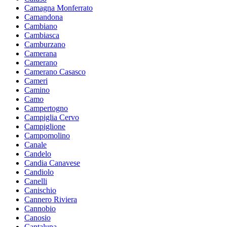
Camagna Monferrato
Camandona
Cambiano
Cambiasca
Camburzano
Camerana
Camerano
Camerano Casasco
Cameri
Camino
Camo
Campertogno
Campiglia Cervo
Campiglione
Campomolino
Canale
Candelo
Candia Canavese
Candiolo
Canelli
Canischio
Cannero Riviera
Cannobio
Canosio
Cantalupa