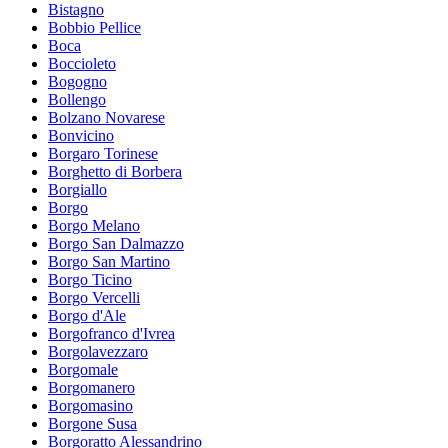
Bistagno
Bobbio Pellice
Boca
Boccioleto
Bogogno
Bollengo
Bolzano Novarese
Bonvicino
Borgaro Torinese
Borghetto di Borbera
Borgiallo
Borgo
Borgo Melano
Borgo San Dalmazzo
Borgo San Martino
Borgo Ticino
Borgo Vercelli
Borgo d'Ale
Borgofranco d'Ivrea
Borgolavezzaro
Borgomale
Borgomanero
Borgomasino
Borgone Susa
Borgoratto Alessandrino