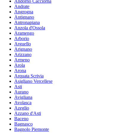
Andorno Cacciorna
Andrate
Angrogna
Antignano
Antronapiana
Anzola d'Ossola
Aramengo
Arborio
Arguello
Arignano
Arizzano
Armeno
Arola
Arona
Arquata Scrivia
Asigliano Vercellese
Asti
Aurano
Avigliana
Avolasca
Azeglio
Azzano d'Asti
Baceno
Bagnasco
Bagnolo Piemonte