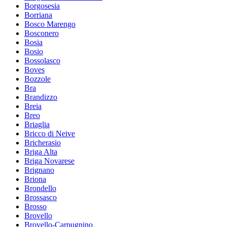
Borgosesia
Borriana
Bosco Marengo
Bosconero
Bosia
Bosio
Bossolasco
Boves
Bozzole
Bra
Brandizzo
Breia
Breo
Briaglia
Bricco di Neive
Bricherasio
Briga Alta
Briga Novarese
Brignano
Briona
Brondello
Brossasco
Brosso
Brovello
Brovello-Carpugnino