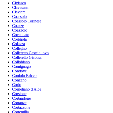
Civiasco
Clavesana
Claviere
Coassolo
Coassolo Torinese
Coazze
Coazzolo
Cocconato
Coggiola
Colazza
Collegno
Colleretto Castelnuovo
Colleretto Giacosa
Collobiano
Comignago
Condove
Coniolo Bricco
Conzano
Corio
Corneliano d'Alba
Corsione
Cortandone
Cortanze
Cortazzone
Cortemilia