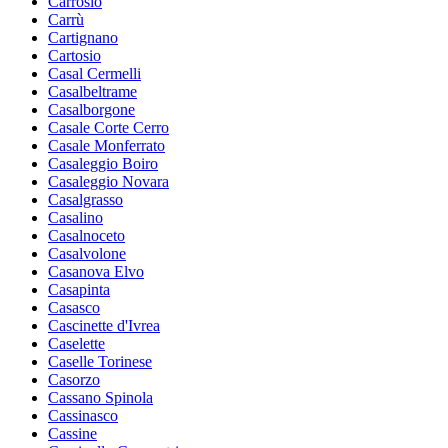
Carrosio
Carrù
Cartignano
Cartosio
Casal Cermelli
Casalbeltrame
Casalborgone
Casale Corte Cerro
Casale Monferrato
Casaleggio Boiro
Casaleggio Novara
Casalgrasso
Casalino
Casalnoceto
Casalvolone
Casanova Elvo
Casapinta
Casasco
Cascinette d'Ivrea
Caselette
Caselle Torinese
Casorzo
Cassano Spinola
Cassinasco
Cassine