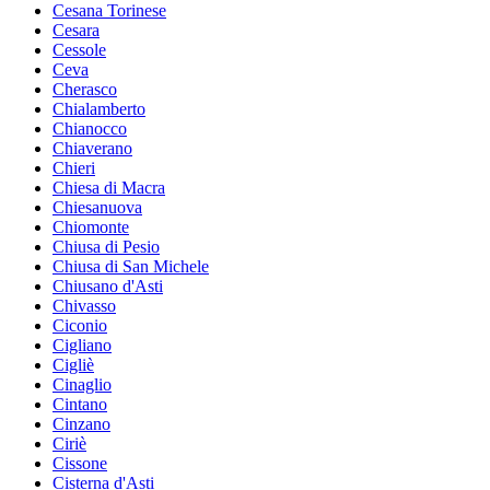
Cesana Torinese
Cesara
Cessole
Ceva
Cherasco
Chialamberto
Chianocco
Chiaverano
Chieri
Chiesa di Macra
Chiesanuova
Chiomonte
Chiusa di Pesio
Chiusa di San Michele
Chiusano d'Asti
Chivasso
Ciconio
Cigliano
Cigliè
Cinaglio
Cintano
Cinzano
Ciriè
Cissone
Cisterna d'Asti