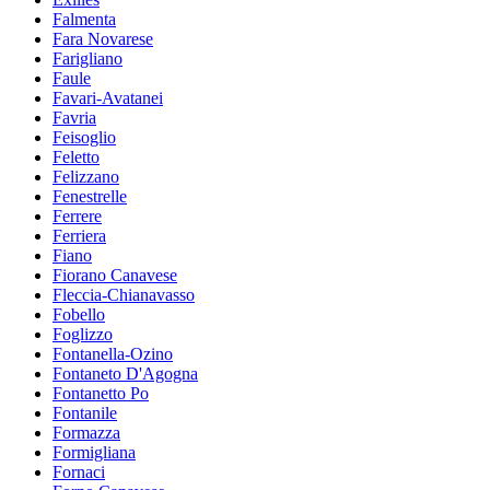
Falmenta
Fara Novarese
Farigliano
Faule
Favari-Avatanei
Favria
Feisoglio
Feletto
Felizzano
Fenestrelle
Ferrere
Ferriera
Fiano
Fiorano Canavese
Fleccia-Chianavasso
Fobello
Foglizzo
Fontanella-Ozino
Fontaneto D'Agogna
Fontanetto Po
Fontanile
Formazza
Formigliana
Fornaci