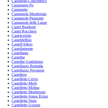
Cassinelle-Concentrico
Castagneto Po
Castagnito
Castagnole Monferrato
Castagnole Piemonte
Castagnole delle Lanze
Castel Boglione
Castel Rocchero
Castelceriolo
Casteldelfino
Castell'Alfero
Castellamonte
Castellania
Castellar
Castellar Guidobono
Castellazzo Bormida
Castellazzo Novarese
Castellero
Castelletto Cervo
Castelletto Merli
Castelletto Molina
Castelletto Monferrato
Castelletto Sopra Ticino
Castelletto Stura
Castelletto Uzzone