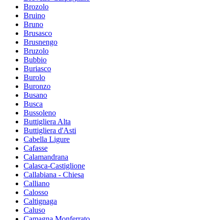
Brozolo
Bruino
Bruno
Brusasco
Brusnengo
Bruzolo
Bubbio
Buriasco
Burolo
Buronzo
Busano
Busca
Bussoleno
Buttigliera Alta
Buttigliera d'Asti
Cabella Ligure
Cafasse
Calamandrana
Calasca-Castiglione
Callabiana - Chiesa
Calliano
Calosso
Caltignaga
Caluso
Camagna Monferrato