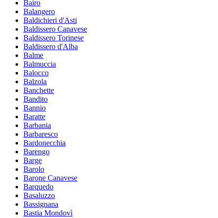
Bairo
Balangero
Baldichieri d'Asti
Baldissero Canavese
Baldissero Torinese
Baldissero d'Alba
Balme
Balmuccia
Balocco
Balzola
Banchette
Bandito
Bannio
Baratte
Barbania
Barbaresco
Bardonecchia
Barengo
Barge
Barolo
Barone Canavese
Barquedo
Basaluzzo
Bassignana
Bastia Mondovì