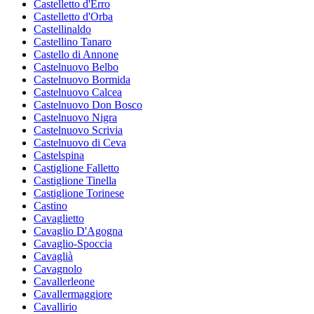
Castelletto d'Erro
Castelletto d'Orba
Castellinaldo
Castellino Tanaro
Castello di Annone
Castelnuovo Belbo
Castelnuovo Bormida
Castelnuovo Calcea
Castelnuovo Don Bosco
Castelnuovo Nigra
Castelnuovo Scrivia
Castelnuovo di Ceva
Castelspina
Castiglione Falletto
Castiglione Tinella
Castiglione Torinese
Castino
Cavaglietto
Cavaglio D'Agogna
Cavaglio-Spoccia
Cavaglià
Cavagnolo
Cavallerleone
Cavallermaggiore
Cavallirio