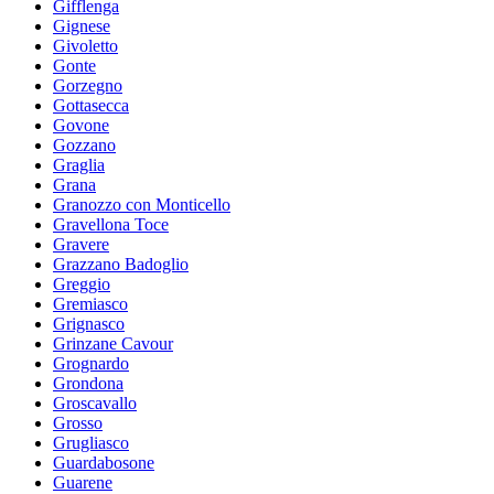
Gifflenga
Gignese
Givoletto
Gonte
Gorzegno
Gottasecca
Govone
Gozzano
Graglia
Grana
Granozzo con Monticello
Gravellona Toce
Gravere
Grazzano Badoglio
Greggio
Gremiasco
Grignasco
Grinzane Cavour
Grognardo
Grondona
Groscavallo
Grosso
Grugliasco
Guardabosone
Guarene