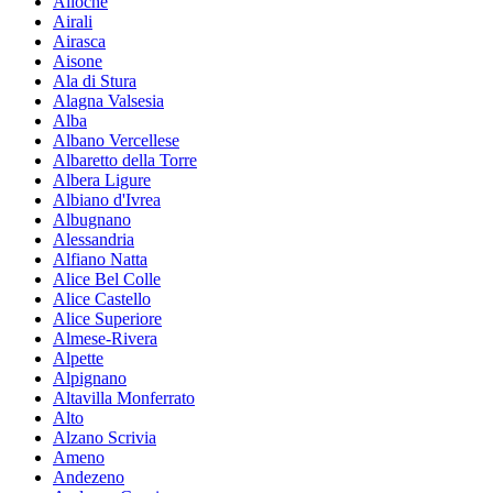
Ailoche
Airali
Airasca
Aisone
Ala di Stura
Alagna Valsesia
Alba
Albano Vercellese
Albaretto della Torre
Albera Ligure
Albiano d'Ivrea
Albugnano
Alessandria
Alfiano Natta
Alice Bel Colle
Alice Castello
Alice Superiore
Almese-Rivera
Alpette
Alpignano
Altavilla Monferrato
Alto
Alzano Scrivia
Ameno
Andezeno