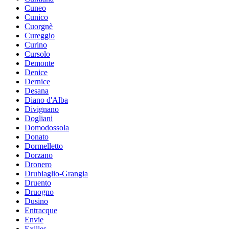
Cuneo
Cunico
Cuorgnè
Cureggio
Curino
Cursolo
Demonte
Denice
Dernice
Desana
Diano d'Alba
Divignano
Dogliani
Domodossola
Donato
Dormelletto
Dorzano
Dronero
Drubiaglio-Grangia
Druento
Druogno
Dusino
Entracque
Envie
Exilles