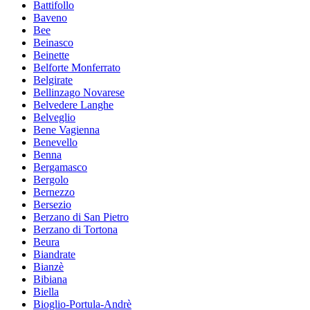
Battifollo
Baveno
Bee
Beinasco
Beinette
Belforte Monferrato
Belgirate
Bellinzago Novarese
Belvedere Langhe
Belveglio
Bene Vagienna
Benevello
Benna
Bergamasco
Bergolo
Bernezzo
Bersezio
Berzano di San Pietro
Berzano di Tortona
Beura
Biandrate
Bianzè
Bibiana
Biella
Bioglio-Portula-Andrè