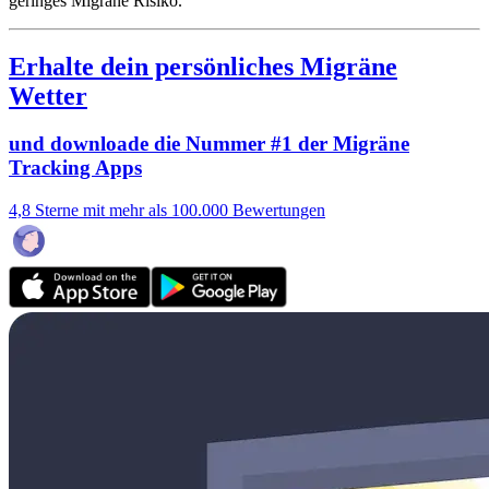
geringes Migräne Risiko.
Erhalte dein persönliches Migräne
Wetter
und downloade die Nummer #1 der Migräne
Tracking Apps
4,8 Sterne mit mehr als 100.000 Bewertungen