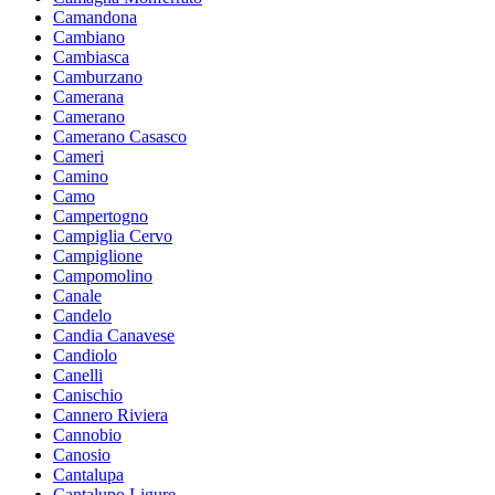
Camandona
Cambiano
Cambiasca
Camburzano
Camerana
Camerano
Camerano Casasco
Cameri
Camino
Camo
Campertogno
Campiglia Cervo
Campiglione
Campomolino
Canale
Candelo
Candia Canavese
Candiolo
Canelli
Canischio
Cannero Riviera
Cannobio
Canosio
Cantalupa
Cantalupo Ligure