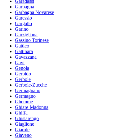
Garadassi
Garbagna
Garbagna Novarese
Garessio
Gargallo
Garino
Garzigliana
Gassino Torinese
Gattico
Gattinara
Gavazzana
Gavi
Genola
Gerbido
Gerbole
Gerbole-Zucche
Germagnano
Germagno
Ghemme
Ghiare-Madonna
Ghiffa
Ghislarengo
Giaglione
Giarole
Giaveno