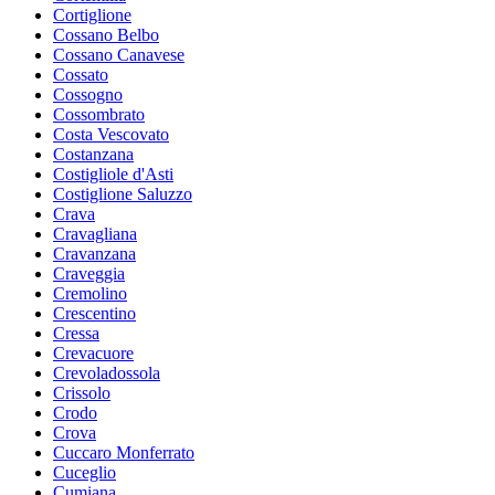
Cortiglione
Cossano Belbo
Cossano Canavese
Cossato
Cossogno
Cossombrato
Costa Vescovato
Costanzana
Costigliole d'Asti
Costiglione Saluzzo
Crava
Cravagliana
Cravanzana
Craveggia
Cremolino
Crescentino
Cressa
Crevacuore
Crevoladossola
Crissolo
Crodo
Crova
Cuccaro Monferrato
Cuceglio
Cumiana