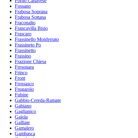
Forno Canavese
Fossano
Frabosa Soprana
Frabosa Sottana
Fraconalto
Francavilla Bisio
Frascaro
Frassinello Monferrato
Frassineto Po
Frassinetto
Frassino
Frazione Chiesa
Fresonara
Frinco
Front
Frossasco
Frugarolo
Fubine
Gabbio-Cereda-Ramate
Gabiano
Gaglianico
Gaiola
Galliate
Gamalero
Gambasca