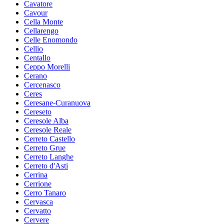
Cavatore
Cavour
Cella Monte
Cellarengo
Celle Enomondo
Cellio
Centallo
Ceppo Morelli
Cerano
Cercenasco
Ceres
Ceresane-Curanuova
Cereseto
Ceresole Alba
Ceresole Reale
Cerreto Castello
Cerreto Grue
Cerreto Langhe
Cerreto d'Asti
Cerrina
Cerrione
Cerro Tanaro
Cervasca
Cervatto
Cervere