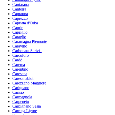
Cantarana
Cantoira
Caprauna
Caprezzo
Capriata d'Orba
Caprie
Capriglio
Caraglio
Caramagna Piemonte
Caravino
Carbonara Scrivia
Carcoforo
Cardè
Carema
Carentino
Caresana
Caresanablot
Carezzano Maggiore
Carignano
Carisio
Carmagnola
Carpeneto
Carpignano Sesia
Carrega Ligure