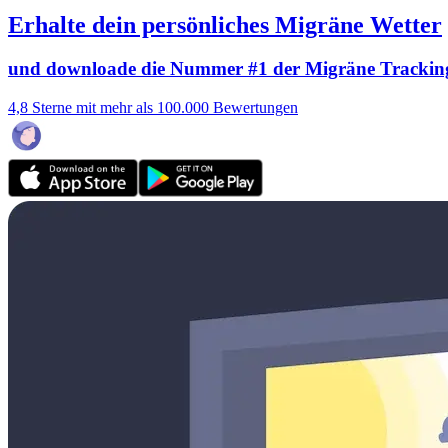
Erhalte dein persönliches Migräne Wetter
und downloade die Nummer #1 der Migräne Trackin
4,8 Sterne mit mehr als 100.000 Bewertungen