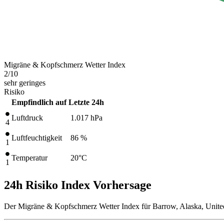
Migräne & Kopfschmerz Wetter Index
2
/10
sehr geringes
Risiko
Empfindlich auf
Letzte 24h
Luftdruck
1.017
hPa
4
Luftfeuchtigkeit
86 %
1
Temperatur
20
°C
1
24h Risiko Index Vorhersage
Der Migräne & Kopfschmerz Wetter Index für Barrow, Alaska, United