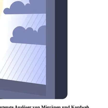
edeutenste Auslöser von Migränen und Kopfweh