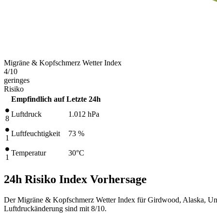
Migräne & Kopfschmerz Wetter Index
4
/10
geringes
Risiko
Empfindlich auf
Letzte 24h
Luftdruck
1.012
hPa
8
Luftfeuchtigkeit
73 %
1
Temperatur
30
°C
1
24h Risiko Index Vorhersage
Der Migräne & Kopfschmerz Wetter Index für Girdwood, Alaska, Unit
Luftdruckänderung sind mit 8/10.