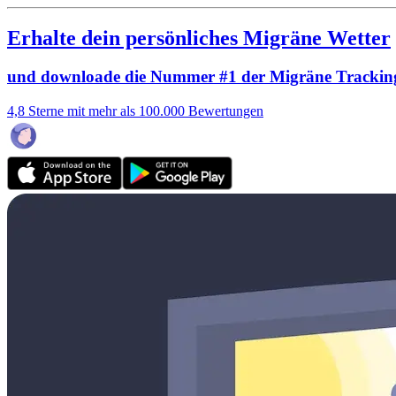
Erhalte dein persönliches Migräne Wetter
und downloade die Nummer #1 der Migräne Trackin
4,8 Sterne mit mehr als 100.000 Bewertungen