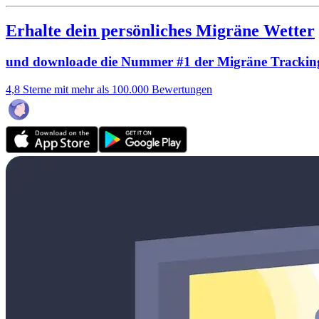
Erhalte dein persönliches Migräne Wetter
und downloade die Nummer #1 der Migräne Trackin
4,8 Sterne mit mehr als 100.000 Bewertungen