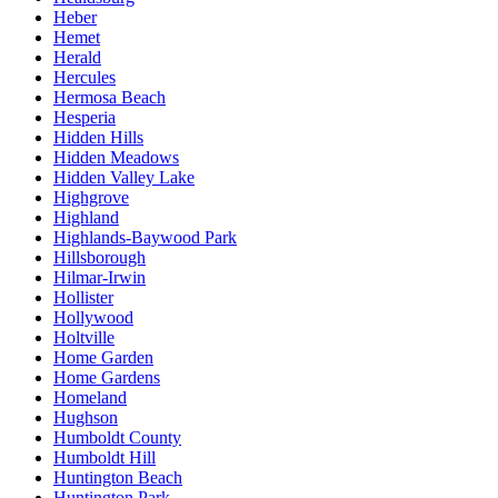
Heber
Hemet
Herald
Hercules
Hermosa Beach
Hesperia
Hidden Hills
Hidden Meadows
Hidden Valley Lake
Highgrove
Highland
Highlands-Baywood Park
Hillsborough
Hilmar-Irwin
Hollister
Hollywood
Holtville
Home Garden
Home Gardens
Homeland
Hughson
Humboldt County
Humboldt Hill
Huntington Beach
Huntington Park