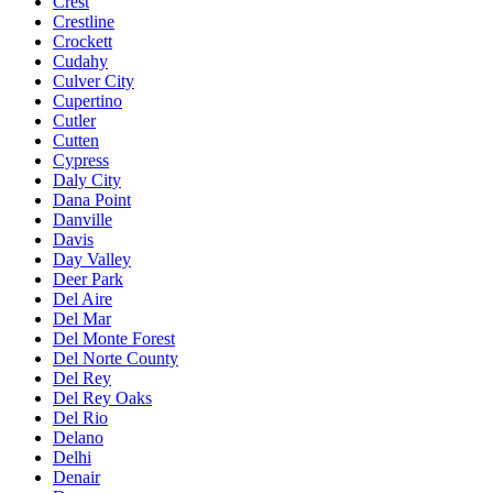
Crest
Crestline
Crockett
Cudahy
Culver City
Cupertino
Cutler
Cutten
Cypress
Daly City
Dana Point
Danville
Davis
Day Valley
Deer Park
Del Aire
Del Mar
Del Monte Forest
Del Norte County
Del Rey
Del Rey Oaks
Del Rio
Delano
Delhi
Denair