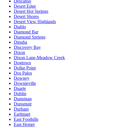
Descanso
Desert Edge
Desert Hot Springs
Desert Shores
Desert View Highlands
Diablo
Diamond Bar
Diamond Springs
Dinuba
Discovery Bay
Dixon
Dixon Lane-Meadow Creek
Dogtown
Dollar Point
Dos Palos
Downey
Downieville
Duarte
Dublin
Dunnigan
Dunsmuir
Durham
Earlimart
East Foothills
East Hemet