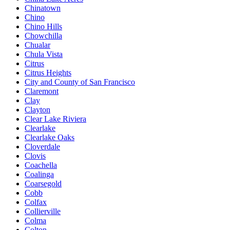
Chinatown
Chino
Chino Hills
Chowchilla
Chualar
Chula Vista
Citrus
Citrus Heights
City and County of San Francisco
Claremont
Clay
Clayton
Clear Lake Riviera
Clearlake
Clearlake Oaks
Cloverdale
Clovis
Coachella
Coalinga
Coarsegold
Cobb
Colfax
Collierville
Colma
Colton