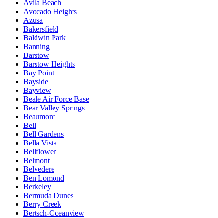
Avila Beach
Avocado Heights
Azusa
Bakersfield
Baldwin Park
Banning
Barstow
Barstow Heights
Bay Point
Bayside
Bayview
Beale Air Force Base
Bear Valley Springs
Beaumont
Bell
Bell Gardens
Bella Vista
Bellflower
Belmont
Belvedere
Ben Lomond
Berkeley
Bermuda Dunes
Berry Creek
Bertsch-Oceanview