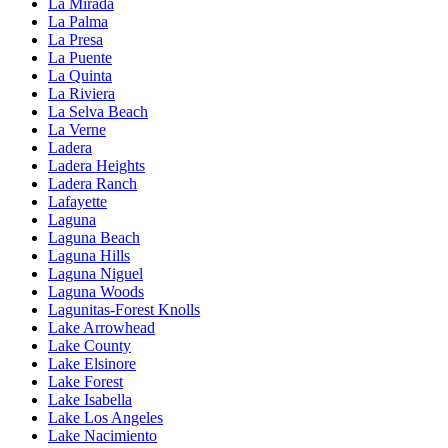
La Mirada
La Palma
La Presa
La Puente
La Quinta
La Riviera
La Selva Beach
La Verne
Ladera
Ladera Heights
Ladera Ranch
Lafayette
Laguna
Laguna Beach
Laguna Hills
Laguna Niguel
Laguna Woods
Lagunitas-Forest Knolls
Lake Arrowhead
Lake County
Lake Elsinore
Lake Forest
Lake Isabella
Lake Los Angeles
Lake Nacimiento