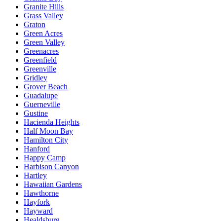
Granite Hills
Grass Valley
Graton
Green Acres
Green Valley
Greenacres
Greenfield
Greenville
Gridley
Grover Beach
Guadalupe
Guerneville
Gustine
Hacienda Heights
Half Moon Bay
Hamilton City
Hanford
Happy Camp
Harbison Canyon
Hartley
Hawaiian Gardens
Hawthorne
Hayfork
Hayward
Healdsburg