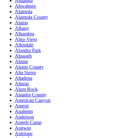
Aguanga
Ahwahnee
Alameda
Alameda County
Alamo
Albany
Alhambra
Aliso Viejo
Allendale
Alondra Park
Alpaugh
Alpine
Alpine County
Alta Sierra
Altadena
Alturas
Alum Rock
Amador County
American Canyon
Amesti
Anaheim
Anderson
Angels Camp
Angwin
Antelope