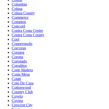
Columbia
Colusa
Colusa County
Commerce
Compton
Concord
Contra Costa Centre
Contra Costa County
Cool
Copperopolis
Corcoran
Corning
Corona
Coronado
Corralitos
Corte Madera
Costa Mesa
Cotati
Coto De Caza
Cottonwood
Country Club
Covelo
Covina
Crescent City