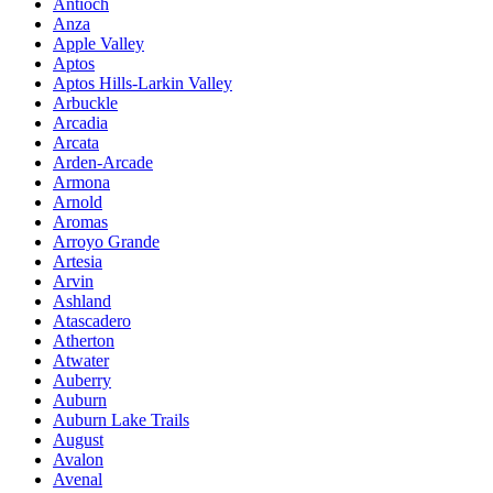
Antioch
Anza
Apple Valley
Aptos
Aptos Hills-Larkin Valley
Arbuckle
Arcadia
Arcata
Arden-Arcade
Armona
Arnold
Aromas
Arroyo Grande
Artesia
Arvin
Ashland
Atascadero
Atherton
Atwater
Auberry
Auburn
Auburn Lake Trails
August
Avalon
Avenal