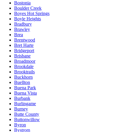
Bostonia
Boulder Creek
Boyes Hot Springs
Boyle Heights
Bradbury
Brawley
Brea
Brentwood
Bret Harte
Bridgeport
Brisbane
Broadmoor
Brookdale
Brooktrails
Buckhorn
Buellton
Buena Park
Buena Vista
Burbank
Burlingame
Burney
Butte County
Buttonwillow
Byron
Bystrom