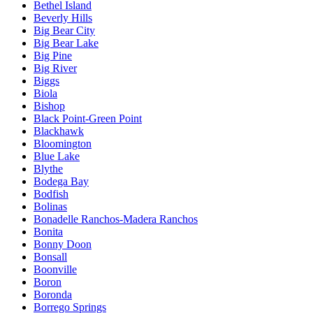
Bethel Island
Beverly Hills
Big Bear City
Big Bear Lake
Big Pine
Big River
Biggs
Biola
Bishop
Black Point-Green Point
Blackhawk
Bloomington
Blue Lake
Blythe
Bodega Bay
Bodfish
Bolinas
Bonadelle Ranchos-Madera Ranchos
Bonita
Bonny Doon
Bonsall
Boonville
Boron
Boronda
Borrego Springs