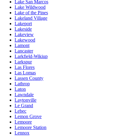
Lake San Marcos
Lake Wildwood
Lake of the Pines
Lakeland Village
Lakeport
Lakeside
Lakeview
Lakewood
Lamont
Lancaster
Larkfield-Wikiup
Larkspur
Las Flores
Las Lomas
Lassen County
Lathrop
Laton
Lawndale
Laytonville
Le Grand
Lebec
Lemon Grove
Lemoore
Lemoore Station
Lennox