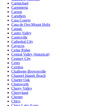
Carmichael
Carpinteria
Carson
Caruthers
Casa Conejo
Casa de Oro-Mount Helix
Castaic
Castro Valley
Castroville
Cathedral City
Cayucos
Cedar Ridge
Central Valley (historical)
Century City
Ceres
Cerritos
Challenge-Brownsville
Channel Islands Beach
Charter Oak
Chatsworth
Cherry Valley
Cherryland
Chester
Chico
China Lake Acres