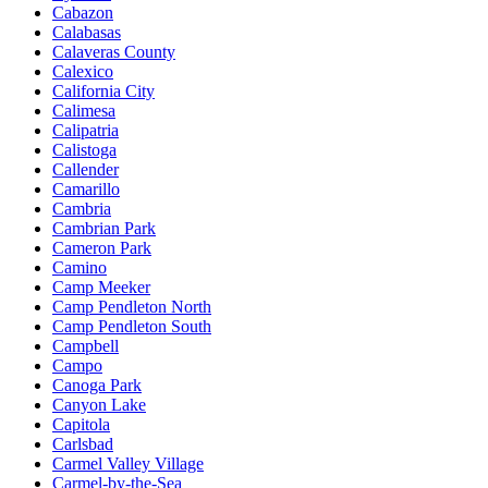
Cabazon
Calabasas
Calaveras County
Calexico
California City
Calimesa
Calipatria
Calistoga
Callender
Camarillo
Cambria
Cambrian Park
Cameron Park
Camino
Camp Meeker
Camp Pendleton North
Camp Pendleton South
Campbell
Campo
Canoga Park
Canyon Lake
Capitola
Carlsbad
Carmel Valley Village
Carmel-by-the-Sea