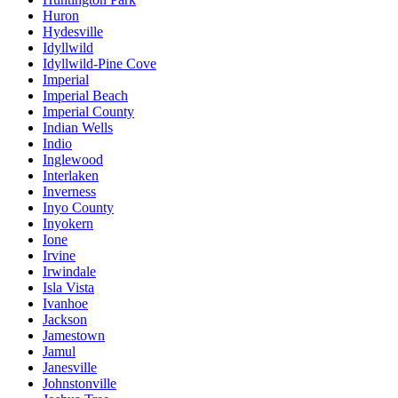
Huron
Hydesville
Idyllwild
Idyllwild-Pine Cove
Imperial
Imperial Beach
Imperial County
Indian Wells
Indio
Inglewood
Interlaken
Inverness
Inyo County
Inyokern
Ione
Irvine
Irwindale
Isla Vista
Ivanhoe
Jackson
Jamestown
Jamul
Janesville
Johnstonville