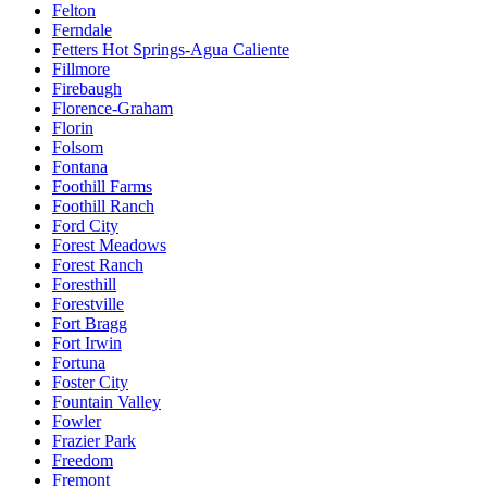
Felton
Ferndale
Fetters Hot Springs-Agua Caliente
Fillmore
Firebaugh
Florence-Graham
Florin
Folsom
Fontana
Foothill Farms
Foothill Ranch
Ford City
Forest Meadows
Forest Ranch
Foresthill
Forestville
Fort Bragg
Fort Irwin
Fortuna
Foster City
Fountain Valley
Fowler
Frazier Park
Freedom
Fremont