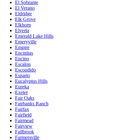
El Sobrante
El Verano
Eldridge
Elk Grove
Elkhorn
Elverta
Emerald Lake Hills
Emeryville
Empire
Encinitas
Encino
Escalon
Escondido
Esparto
Eucalyptus Hills
Eureka
Exeter
Fair Oaks
Fairbanks Ranch
Fairfax
Fairfield
Fairmead
Fairview
Fallbrook
Farmersville