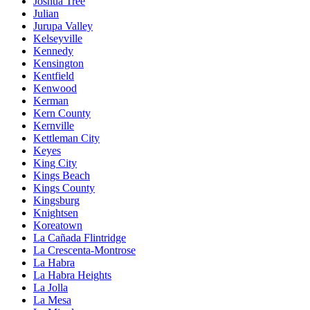
Joshua Tree
Julian
Jurupa Valley
Kelseyville
Kennedy
Kensington
Kentfield
Kenwood
Kerman
Kern County
Kernville
Kettleman City
Keyes
King City
Kings Beach
Kings County
Kingsburg
Knightsen
Koreatown
La Cañada Flintridge
La Crescenta-Montrose
La Habra
La Habra Heights
La Jolla
La Mesa