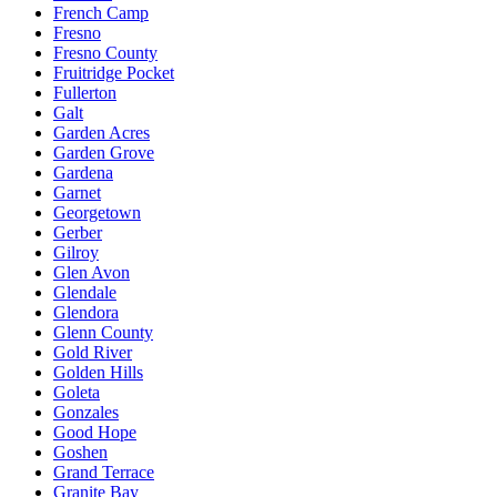
French Camp
Fresno
Fresno County
Fruitridge Pocket
Fullerton
Galt
Garden Acres
Garden Grove
Gardena
Garnet
Georgetown
Gerber
Gilroy
Glen Avon
Glendale
Glendora
Glenn County
Gold River
Golden Hills
Goleta
Gonzales
Good Hope
Goshen
Grand Terrace
Granite Bay