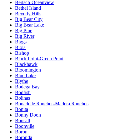
Bertsch-Oceanview
Bethel Island
Beverly Hills
Big Bear City
Big Bear Lake
Big Pine
Big River
Biggs
Biola
Bishop
Black Point-Green Point
Blackhawk
Bloomington
Blue Lake
Blythe
Bodega Bay
Bodfish
Bolinas
Bonadelle Ranchos-Madera Ranchos
Bonita
Bonny Doon
Bonsall
Boonville
Boron
Boronda