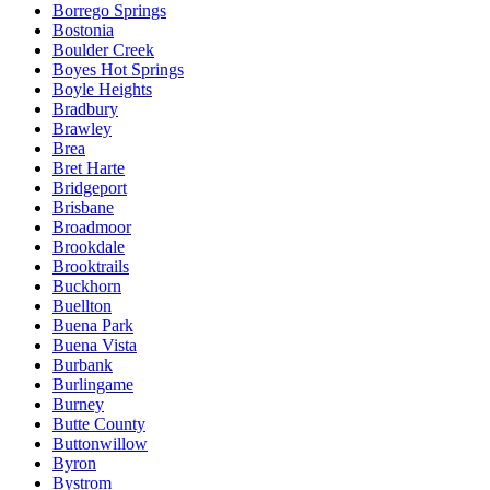
Borrego Springs
Bostonia
Boulder Creek
Boyes Hot Springs
Boyle Heights
Bradbury
Brawley
Brea
Bret Harte
Bridgeport
Brisbane
Broadmoor
Brookdale
Brooktrails
Buckhorn
Buellton
Buena Park
Buena Vista
Burbank
Burlingame
Burney
Butte County
Buttonwillow
Byron
Bystrom