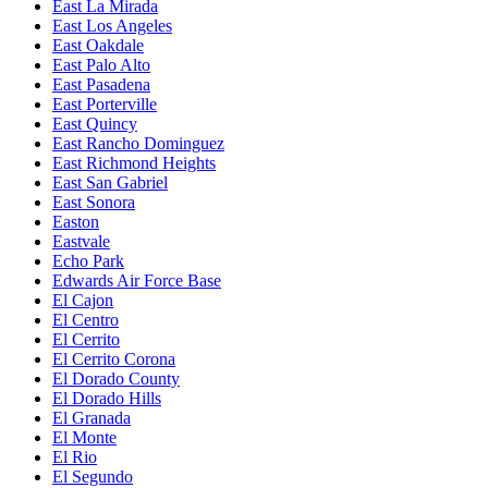
East La Mirada
East Los Angeles
East Oakdale
East Palo Alto
East Pasadena
East Porterville
East Quincy
East Rancho Dominguez
East Richmond Heights
East San Gabriel
East Sonora
Easton
Eastvale
Echo Park
Edwards Air Force Base
El Cajon
El Centro
El Cerrito
El Cerrito Corona
El Dorado County
El Dorado Hills
El Granada
El Monte
El Rio
El Segundo