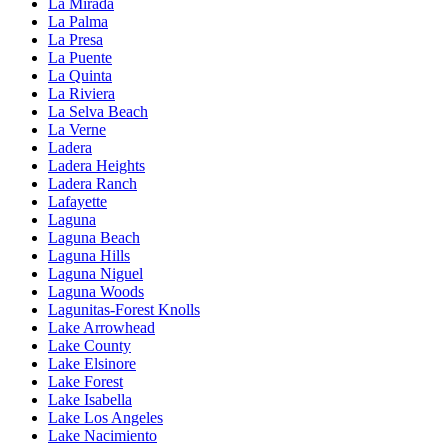
La Mirada
La Palma
La Presa
La Puente
La Quinta
La Riviera
La Selva Beach
La Verne
Ladera
Ladera Heights
Ladera Ranch
Lafayette
Laguna
Laguna Beach
Laguna Hills
Laguna Niguel
Laguna Woods
Lagunitas-Forest Knolls
Lake Arrowhead
Lake County
Lake Elsinore
Lake Forest
Lake Isabella
Lake Los Angeles
Lake Nacimiento