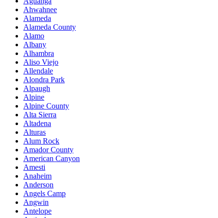
Aguanga
Ahwahnee
Alameda
Alameda County
Alamo
Albany
Alhambra
Aliso Viejo
Allendale
Alondra Park
Alpaugh
Alpine
Alpine County
Alta Sierra
Altadena
Alturas
Alum Rock
Amador County
American Canyon
Amesti
Anaheim
Anderson
Angels Camp
Angwin
Antelope