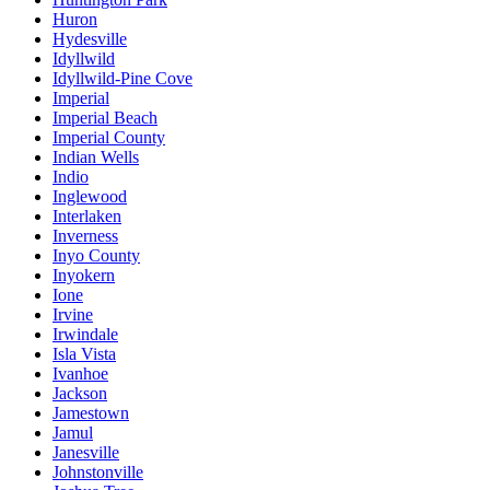
Huron
Hydesville
Idyllwild
Idyllwild-Pine Cove
Imperial
Imperial Beach
Imperial County
Indian Wells
Indio
Inglewood
Interlaken
Inverness
Inyo County
Inyokern
Ione
Irvine
Irwindale
Isla Vista
Ivanhoe
Jackson
Jamestown
Jamul
Janesville
Johnstonville