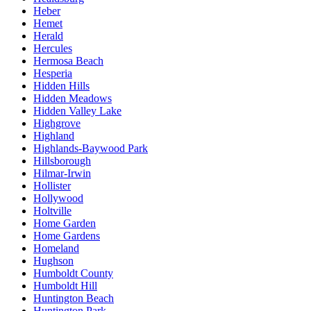
Heber
Hemet
Herald
Hercules
Hermosa Beach
Hesperia
Hidden Hills
Hidden Meadows
Hidden Valley Lake
Highgrove
Highland
Highlands-Baywood Park
Hillsborough
Hilmar-Irwin
Hollister
Hollywood
Holtville
Home Garden
Home Gardens
Homeland
Hughson
Humboldt County
Humboldt Hill
Huntington Beach
Huntington Park