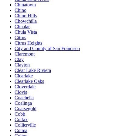
Chinatown
Chino
Chino Hills
Chowchilla
Chualar
Chula Vista
Citrus
Citrus Heights
City and County of San Francisco
Claremont
Clay
Clayton
Clear Lake Riviera
Clearlake
Clearlake Oaks
Cloverdale
Clovis
Coachella
Coalinga
Coarsegold
Cobb
Colfax
Collierville
Colma
Colton