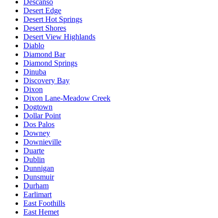
Descanso
Desert Edge
Desert Hot Springs
Desert Shores
Desert View Highlands
Diablo
Diamond Bar
Diamond Springs
Dinuba
Discovery Bay
Dixon
Dixon Lane-Meadow Creek
Dogtown
Dollar Point
Dos Palos
Downey
Downieville
Duarte
Dublin
Dunnigan
Dunsmuir
Durham
Earlimart
East Foothills
East Hemet