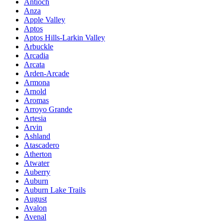
Antioch
Anza
Apple Valley
Aptos
Aptos Hills-Larkin Valley
Arbuckle
Arcadia
Arcata
Arden-Arcade
Armona
Arnold
Aromas
Arroyo Grande
Artesia
Arvin
Ashland
Atascadero
Atherton
Atwater
Auberry
Auburn
Auburn Lake Trails
August
Avalon
Avenal