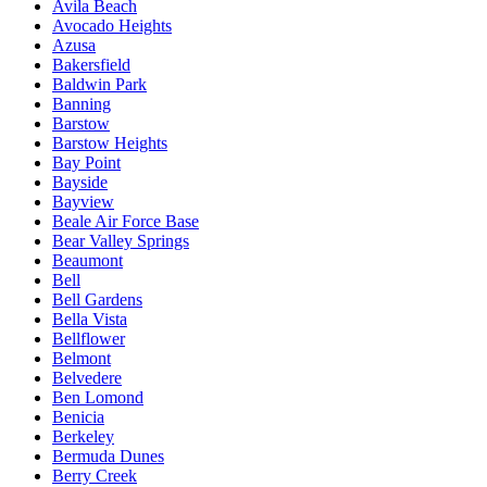
Avila Beach
Avocado Heights
Azusa
Bakersfield
Baldwin Park
Banning
Barstow
Barstow Heights
Bay Point
Bayside
Bayview
Beale Air Force Base
Bear Valley Springs
Beaumont
Bell
Bell Gardens
Bella Vista
Bellflower
Belmont
Belvedere
Ben Lomond
Benicia
Berkeley
Bermuda Dunes
Berry Creek