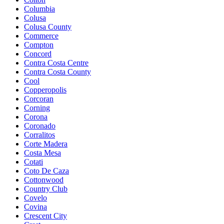
Columbia
Colusa
Colusa County
Commerce
Compton
Concord
Contra Costa Centre
Contra Costa County
Cool
Copperopolis
Corcoran
Corning
Corona
Coronado
Corralitos
Corte Madera
Costa Mesa
Cotati
Coto De Caza
Cottonwood
Country Club
Covelo
Covina
Crescent City