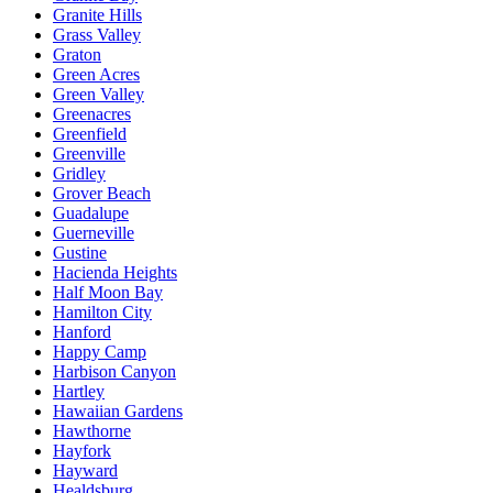
Granite Hills
Grass Valley
Graton
Green Acres
Green Valley
Greenacres
Greenfield
Greenville
Gridley
Grover Beach
Guadalupe
Guerneville
Gustine
Hacienda Heights
Half Moon Bay
Hamilton City
Hanford
Happy Camp
Harbison Canyon
Hartley
Hawaiian Gardens
Hawthorne
Hayfork
Hayward
Healdsburg