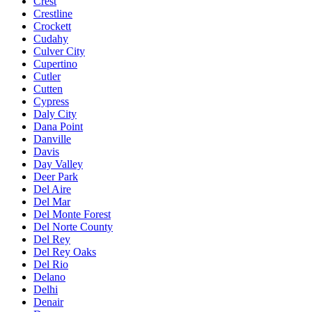
Crest
Crestline
Crockett
Cudahy
Culver City
Cupertino
Cutler
Cutten
Cypress
Daly City
Dana Point
Danville
Davis
Day Valley
Deer Park
Del Aire
Del Mar
Del Monte Forest
Del Norte County
Del Rey
Del Rey Oaks
Del Rio
Delano
Delhi
Denair