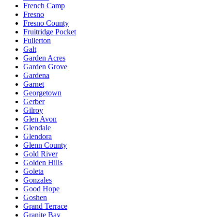
French Camp
Fresno
Fresno County
Fruitridge Pocket
Fullerton
Galt
Garden Acres
Garden Grove
Gardena
Garnet
Georgetown
Gerber
Gilroy
Glen Avon
Glendale
Glendora
Glenn County
Gold River
Golden Hills
Goleta
Gonzales
Good Hope
Goshen
Grand Terrace
Granite Bay