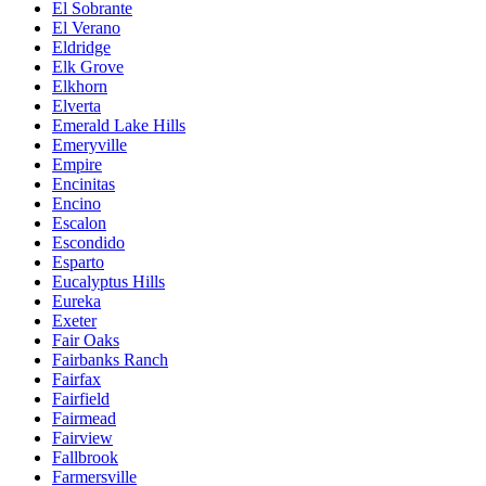
El Sobrante
El Verano
Eldridge
Elk Grove
Elkhorn
Elverta
Emerald Lake Hills
Emeryville
Empire
Encinitas
Encino
Escalon
Escondido
Esparto
Eucalyptus Hills
Eureka
Exeter
Fair Oaks
Fairbanks Ranch
Fairfax
Fairfield
Fairmead
Fairview
Fallbrook
Farmersville