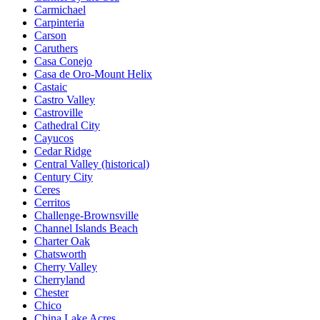
Carmichael
Carpinteria
Carson
Caruthers
Casa Conejo
Casa de Oro-Mount Helix
Castaic
Castro Valley
Castroville
Cathedral City
Cayucos
Cedar Ridge
Central Valley (historical)
Century City
Ceres
Cerritos
Challenge-Brownsville
Channel Islands Beach
Charter Oak
Chatsworth
Cherry Valley
Cherryland
Chester
Chico
China Lake Acres