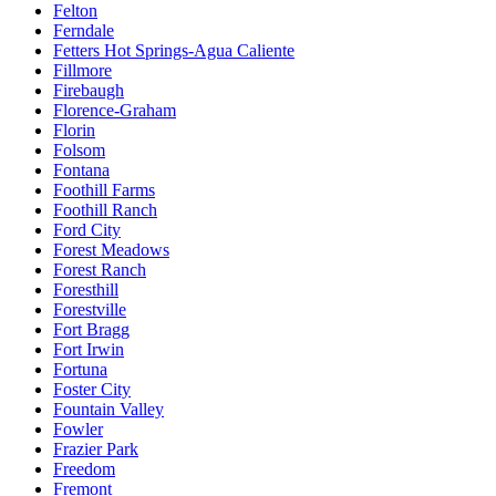
Felton
Ferndale
Fetters Hot Springs-Agua Caliente
Fillmore
Firebaugh
Florence-Graham
Florin
Folsom
Fontana
Foothill Farms
Foothill Ranch
Ford City
Forest Meadows
Forest Ranch
Foresthill
Forestville
Fort Bragg
Fort Irwin
Fortuna
Foster City
Fountain Valley
Fowler
Frazier Park
Freedom
Fremont