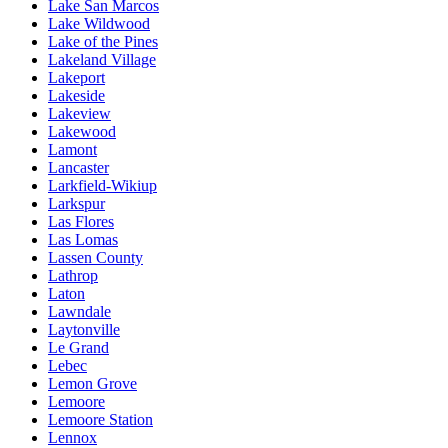
Lake San Marcos
Lake Wildwood
Lake of the Pines
Lakeland Village
Lakeport
Lakeside
Lakeview
Lakewood
Lamont
Lancaster
Larkfield-Wikiup
Larkspur
Las Flores
Las Lomas
Lassen County
Lathrop
Laton
Lawndale
Laytonville
Le Grand
Lebec
Lemon Grove
Lemoore
Lemoore Station
Lennox