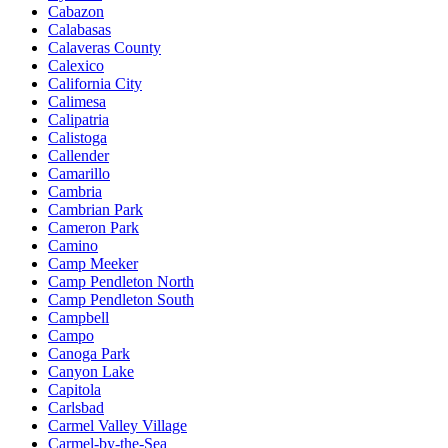
Cabazon
Calabasas
Calaveras County
Calexico
California City
Calimesa
Calipatria
Calistoga
Callender
Camarillo
Cambria
Cambrian Park
Cameron Park
Camino
Camp Meeker
Camp Pendleton North
Camp Pendleton South
Campbell
Campo
Canoga Park
Canyon Lake
Capitola
Carlsbad
Carmel Valley Village
Carmel-by-the-Sea