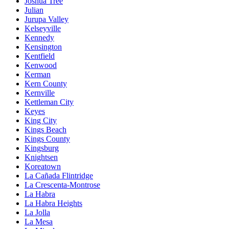
Joshua Tree
Julian
Jurupa Valley
Kelseyville
Kennedy
Kensington
Kentfield
Kenwood
Kerman
Kern County
Kernville
Kettleman City
Keyes
King City
Kings Beach
Kings County
Kingsburg
Knightsen
Koreatown
La Cañada Flintridge
La Crescenta-Montrose
La Habra
La Habra Heights
La Jolla
La Mesa