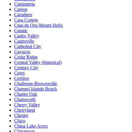
Carpinteria
Carson
Caruthers
Casa Conejo
Casa de Oro-Mount Helix
Castaic
Castro Valley
Castroville
Cathedral City
Cayucos
Cedar Ridge
Central Valley (historical)
Century City
Ceres
Cerritos
Challenge-Brownsville
Channel Islands Beach
Charter Oak
Chatsworth
Cherry Valley
Cherryland
Chester
Chico
China Lake Acres
Chinatown