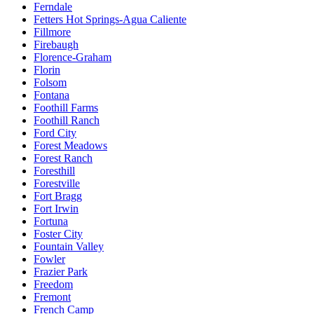
Ferndale
Fetters Hot Springs-Agua Caliente
Fillmore
Firebaugh
Florence-Graham
Florin
Folsom
Fontana
Foothill Farms
Foothill Ranch
Ford City
Forest Meadows
Forest Ranch
Foresthill
Forestville
Fort Bragg
Fort Irwin
Fortuna
Foster City
Fountain Valley
Fowler
Frazier Park
Freedom
Fremont
French Camp