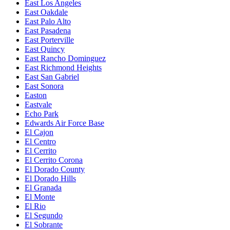
East Los Angeles
East Oakdale
East Palo Alto
East Pasadena
East Porterville
East Quincy
East Rancho Dominguez
East Richmond Heights
East San Gabriel
East Sonora
Easton
Eastvale
Echo Park
Edwards Air Force Base
El Cajon
El Centro
El Cerrito
El Cerrito Corona
El Dorado County
El Dorado Hills
El Granada
El Monte
El Rio
El Segundo
El Sobrante