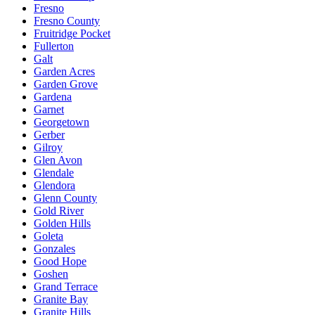
Fresno
Fresno County
Fruitridge Pocket
Fullerton
Galt
Garden Acres
Garden Grove
Gardena
Garnet
Georgetown
Gerber
Gilroy
Glen Avon
Glendale
Glendora
Glenn County
Gold River
Golden Hills
Goleta
Gonzales
Good Hope
Goshen
Grand Terrace
Granite Bay
Granite Hills