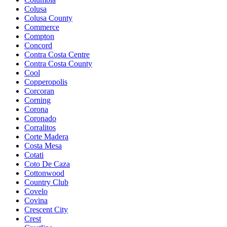
Colusa
Colusa County
Commerce
Compton
Concord
Contra Costa Centre
Contra Costa County
Cool
Copperopolis
Corcoran
Corning
Corona
Coronado
Corralitos
Corte Madera
Costa Mesa
Cotati
Coto De Caza
Cottonwood
Country Club
Covelo
Covina
Crescent City
Crest