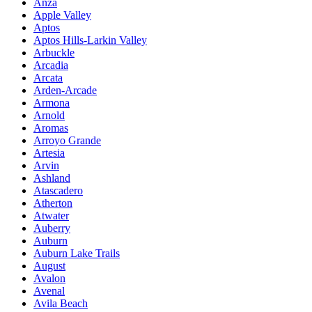
Anza
Apple Valley
Aptos
Aptos Hills-Larkin Valley
Arbuckle
Arcadia
Arcata
Arden-Arcade
Armona
Arnold
Aromas
Arroyo Grande
Artesia
Arvin
Ashland
Atascadero
Atherton
Atwater
Auberry
Auburn
Auburn Lake Trails
August
Avalon
Avenal
Avila Beach