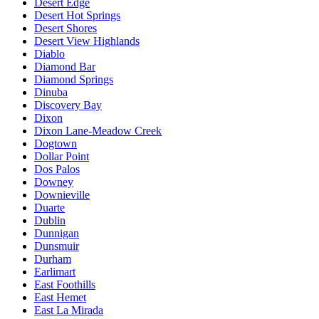
Desert Edge
Desert Hot Springs
Desert Shores
Desert View Highlands
Diablo
Diamond Bar
Diamond Springs
Dinuba
Discovery Bay
Dixon
Dixon Lane-Meadow Creek
Dogtown
Dollar Point
Dos Palos
Downey
Downieville
Duarte
Dublin
Dunnigan
Dunsmuir
Durham
Earlimart
East Foothills
East Hemet
East La Mirada