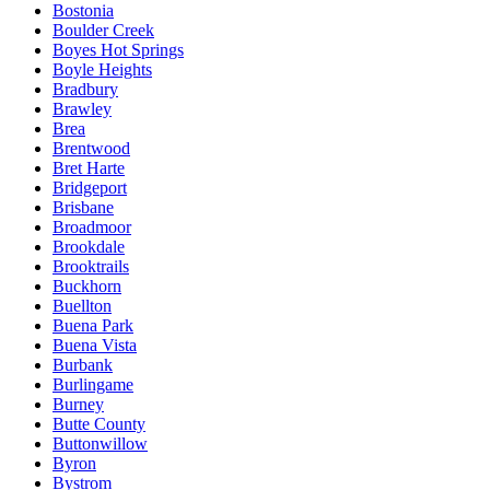
Bostonia
Boulder Creek
Boyes Hot Springs
Boyle Heights
Bradbury
Brawley
Brea
Brentwood
Bret Harte
Bridgeport
Brisbane
Broadmoor
Brookdale
Brooktrails
Buckhorn
Buellton
Buena Park
Buena Vista
Burbank
Burlingame
Burney
Butte County
Buttonwillow
Byron
Bystrom