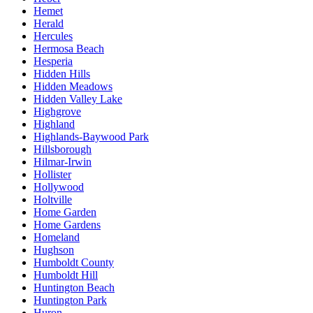
Hemet
Herald
Hercules
Hermosa Beach
Hesperia
Hidden Hills
Hidden Meadows
Hidden Valley Lake
Highgrove
Highland
Highlands-Baywood Park
Hillsborough
Hilmar-Irwin
Hollister
Hollywood
Holtville
Home Garden
Home Gardens
Homeland
Hughson
Humboldt County
Humboldt Hill
Huntington Beach
Huntington Park
Huron