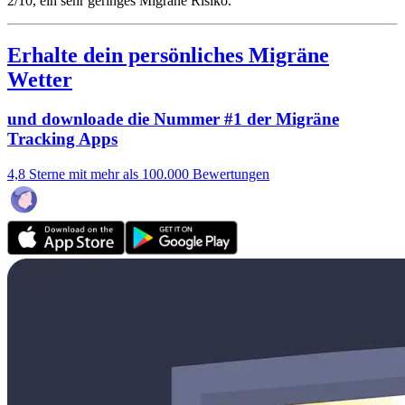
2/10
, ein sehr geringes Migräne Risiko.
Erhalte dein persönliches Migräne
Wetter
und downloade die Nummer #1 der Migräne
Tracking Apps
4,8 Sterne mit mehr als 100.000 Bewertungen