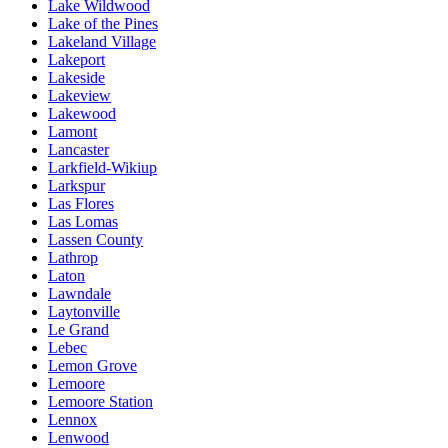
Lake Wildwood
Lake of the Pines
Lakeland Village
Lakeport
Lakeside
Lakeview
Lakewood
Lamont
Lancaster
Larkfield-Wikiup
Larkspur
Las Flores
Las Lomas
Lassen County
Lathrop
Laton
Lawndale
Laytonville
Le Grand
Lebec
Lemon Grove
Lemoore
Lemoore Station
Lennox
Lenwood