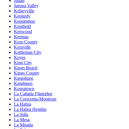
Julian
Jurupa Valley
Kelseyville
Kennedy
Kensington
Kentfield
Kenwood
Kerman
Kern County
Kernville
Kettleman City
Keyes
King City
Kings Beach
Kings County
Kingsburg
Knightsen
Koreatown
La Cañada Flintridge
La Crescenta-Montrose
La Habra
La Habra Heights
La Jolla
La Mesa
La Mirada