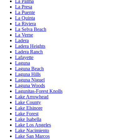
La Palma
La Presa
La Puente
La Quinta
La Riviera
La Selva Beach
La Verne
Ladera
Ladera Heights
Ladera Ranch
Lafayette
Laguna
Laguna Beach
Laguna Hills
Laguna Niguel
Laguna Woods
Lagunitas-Forest Knolls
Lake Arrowhead
Lake County
Lake Elsinore
Lake Forest
Lake Isabella
Lake Los Angeles
Lake Nacimiento
Lake San Marcos