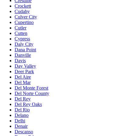
Crestline
Crockett
Cudahy
Culver City
Cupertino
Cutler
Cutten
Cypress
Daly City
Dana Point
Danville
Davis
Day Valley
Deer Park
Del Aire
Del Mar
Del Monte Forest
Del Norte County
Del Rey
Del Rey Oaks
Del Rio
Delano
Delhi
Denair
Descanso