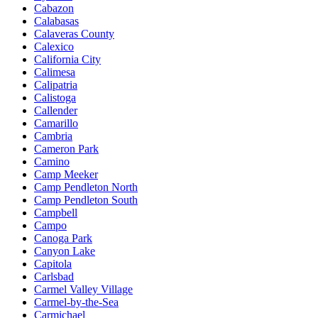
Cabazon
Calabasas
Calaveras County
Calexico
California City
Calimesa
Calipatria
Calistoga
Callender
Camarillo
Cambria
Cameron Park
Camino
Camp Meeker
Camp Pendleton North
Camp Pendleton South
Campbell
Campo
Canoga Park
Canyon Lake
Capitola
Carlsbad
Carmel Valley Village
Carmel-by-the-Sea
Carmichael