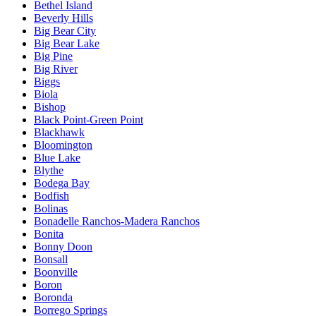
Bethel Island
Beverly Hills
Big Bear City
Big Bear Lake
Big Pine
Big River
Biggs
Biola
Bishop
Black Point-Green Point
Blackhawk
Bloomington
Blue Lake
Blythe
Bodega Bay
Bodfish
Bolinas
Bonadelle Ranchos-Madera Ranchos
Bonita
Bonny Doon
Bonsall
Boonville
Boron
Boronda
Borrego Springs