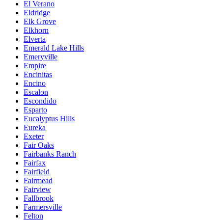
El Verano
Eldridge
Elk Grove
Elkhorn
Elverta
Emerald Lake Hills
Emeryville
Empire
Encinitas
Encino
Escalon
Escondido
Esparto
Eucalyptus Hills
Eureka
Exeter
Fair Oaks
Fairbanks Ranch
Fairfax
Fairfield
Fairmead
Fairview
Fallbrook
Farmersville
Felton