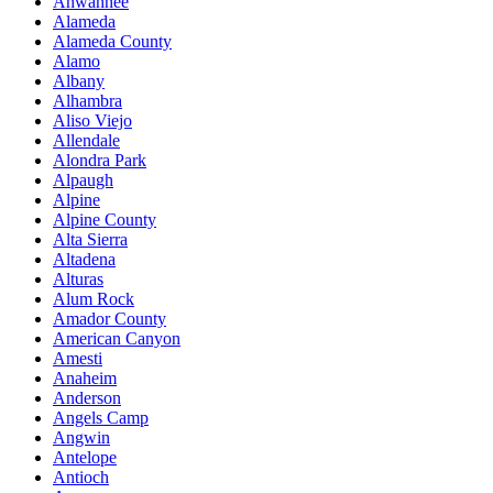
Ahwahnee
Alameda
Alameda County
Alamo
Albany
Alhambra
Aliso Viejo
Allendale
Alondra Park
Alpaugh
Alpine
Alpine County
Alta Sierra
Altadena
Alturas
Alum Rock
Amador County
American Canyon
Amesti
Anaheim
Anderson
Angels Camp
Angwin
Antelope
Antioch