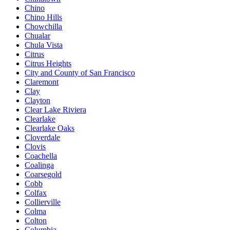
Chino
Chino Hills
Chowchilla
Chualar
Chula Vista
Citrus
Citrus Heights
City and County of San Francisco
Claremont
Clay
Clayton
Clear Lake Riviera
Clearlake
Clearlake Oaks
Cloverdale
Clovis
Coachella
Coalinga
Coarsegold
Cobb
Colfax
Collierville
Colma
Colton
Columbia