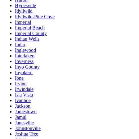
Hydesville
Idyllwild
Idyllwild-Pine Cove
Imperial
Imperial Beach
Imperial County
Indian Wells
Indio
Inglewood
Interlaken
Inverness
Inyo County
Inyokern
Ione
Irvine
Irwindale
Isla Vista
Ivanhoe
Jackson
Jamestown
Jamul
Janesville
Johnstonville
Joshua Tree