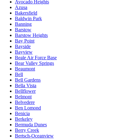
Avocado Heights
Azusa
Bakersfield
Baldwin Park
Banning
Barstow
Barstow Heights
Bay Point
Bayside
Bayview
Beale Air Force Base
Bear Valley Springs
Beaumont
Bell
Bell Gardens
Bella Vista
Bellflower
Belmont
Belvedere
Ben Lomond
Benicia
Berkeley
Bermuda Dunes
Berry Creek
Bertsch-Oceanview