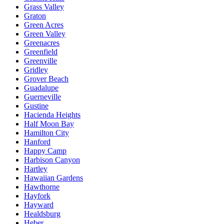
Grass Valley
Graton
Green Acres
Green Valley
Greenacres
Greenfield
Greenville
Gridley
Grover Beach
Guadalupe
Guerneville
Gustine
Hacienda Heights
Half Moon Bay
Hamilton City
Hanford
Happy Camp
Harbison Canyon
Hartley
Hawaiian Gardens
Hawthorne
Hayfork
Hayward
Healdsburg
Heber