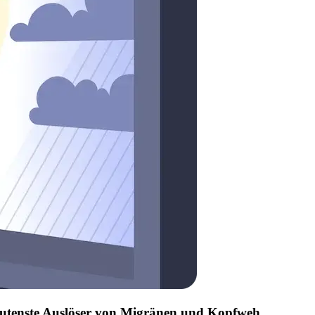
edeutenste Auslöser von Migränen und Kopfweh