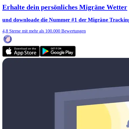
Erhalte dein persönliches Migräne Wetter
und downloade die Nummer #1 der Migräne Trackin
4,8 Sterne mit mehr als 100.000 Bewertungen