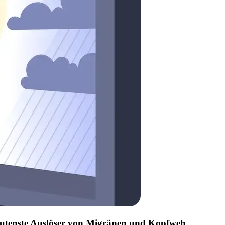
edeutenste Auslöser von Migränen und Kopfweh