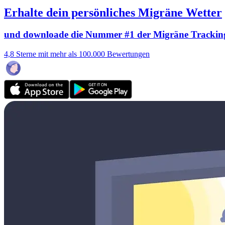
Erhalte dein persönliches Migräne Wetter
und downloade die Nummer #1 der Migräne Trackin
4,8 Sterne mit mehr als 100.000 Bewertungen