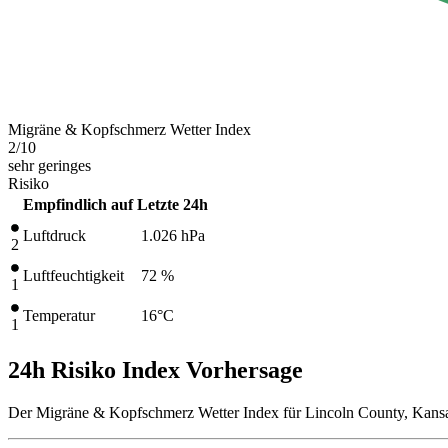
Migräne & Kopfschmerz Wetter Index
2
/10
sehr geringes
Risiko
Empfindlich auf
Letzte 24h
Luftdruck
1.026
hPa
2
Luftfeuchtigkeit
72 %
1
Temperatur
16
°C
1
24h Risiko Index Vorhersage
Der Migräne & Kopfschmerz Wetter Index für Lincoln County, Kansas