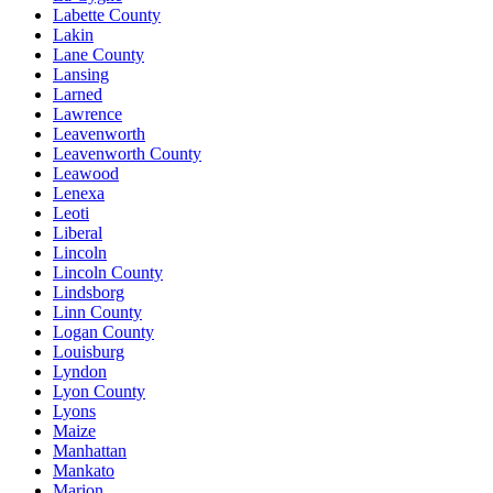
Labette County
Lakin
Lane County
Lansing
Larned
Lawrence
Leavenworth
Leavenworth County
Leawood
Lenexa
Leoti
Liberal
Lincoln
Lincoln County
Lindsborg
Linn County
Logan County
Louisburg
Lyndon
Lyon County
Lyons
Maize
Manhattan
Mankato
Marion