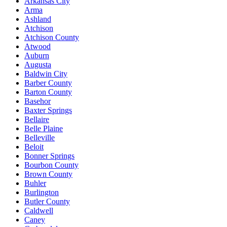
Arkansas City
Arma
Ashland
Atchison
Atchison County
Atwood
Auburn
Augusta
Baldwin City
Barber County
Barton County
Basehor
Baxter Springs
Bellaire
Belle Plaine
Belleville
Beloit
Bonner Springs
Bourbon County
Brown County
Buhler
Burlington
Butler County
Caldwell
Caney