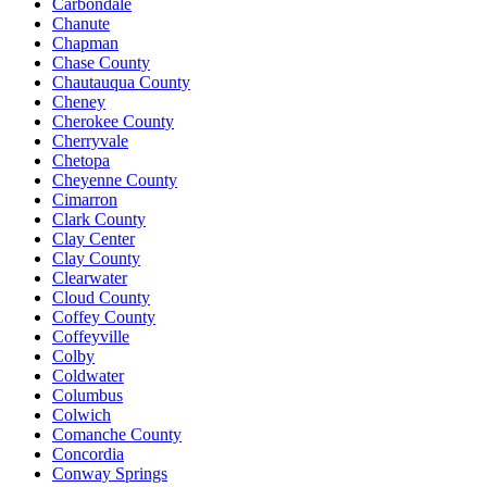
Carbondale
Chanute
Chapman
Chase County
Chautauqua County
Cheney
Cherokee County
Cherryvale
Chetopa
Cheyenne County
Cimarron
Clark County
Clay Center
Clay County
Clearwater
Cloud County
Coffey County
Coffeyville
Colby
Coldwater
Columbus
Colwich
Comanche County
Concordia
Conway Springs