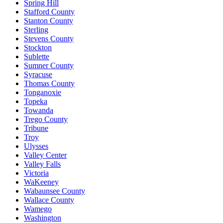
Spring Hill
Stafford County
Stanton County
Sterling
Stevens County
Stockton
Sublette
Sumner County
Syracuse
Thomas County
Tonganoxie
Topeka
Towanda
Trego County
Tribune
Troy
Ulysses
Valley Center
Valley Falls
Victoria
WaKeeney
Wabaunsee County
Wallace County
Wamego
Washington