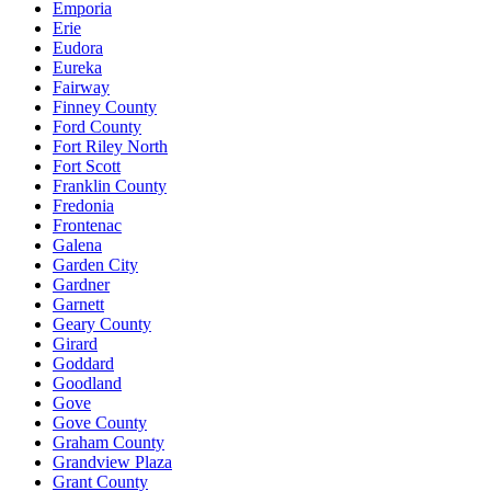
Emporia
Erie
Eudora
Eureka
Fairway
Finney County
Ford County
Fort Riley North
Fort Scott
Franklin County
Fredonia
Frontenac
Galena
Garden City
Gardner
Garnett
Geary County
Girard
Goddard
Goodland
Gove
Gove County
Graham County
Grandview Plaza
Grant County