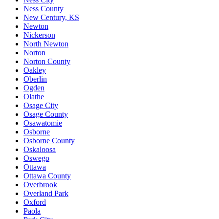
Ness County
New Century, KS
Newton
Nickerson
North Newton
Norton
Norton County
Oakley
Oberlin
Ogden
Olathe
Osage City
Osage County
Osawatomie
Osborne
Osborne County
Oskaloosa
Oswego
Ottawa
Ottawa County
Overbrook
Overland Park
Oxford
Paola