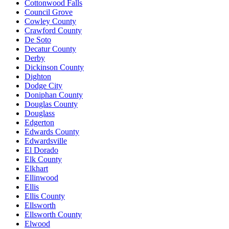
Cottonwood Falls
Council Grove
Cowley County
Crawford County
De Soto
Decatur County
Derby
Dickinson County
Dighton
Dodge City
Doniphan County
Douglas County
Douglass
Edgerton
Edwards County
Edwardsville
El Dorado
Elk County
Elkhart
Ellinwood
Ellis
Ellis County
Ellsworth
Ellsworth County
Elwood