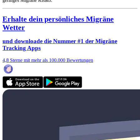
geringes Migräne Risiko.
Erhalte dein persönliches Migräne
Wetter
und downloade die Nummer #1 der Migräne
Tracking Apps
4,8 Sterne mit mehr als 100.000 Bewertungen