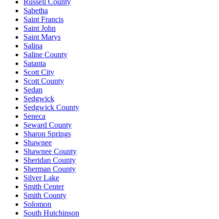
Russell County
Sabetha
Saint Francis
Saint John
Saint Marys
Salina
Saline County
Satanta
Scott City
Scott County
Sedan
Sedgwick
Sedgwick County
Seneca
Seward County
Sharon Springs
Shawnee
Shawnee County
Sheridan County
Sherman County
Silver Lake
Smith Center
Smith County
Solomon
South Hutchinson