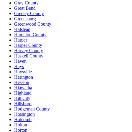
Gray County
Great Bend
Greeley County
Greensburg
Greenwood County
Halstead
Hamilton County
Harper
Harper County
Harvey County
Haskell County
Haven
Hays
Haysville
Herington
Hesston
Hiawatha
Highland
Hill City
Hillsboro
Hodgeman County
Hoisington
Holcomb
Holton
Horton