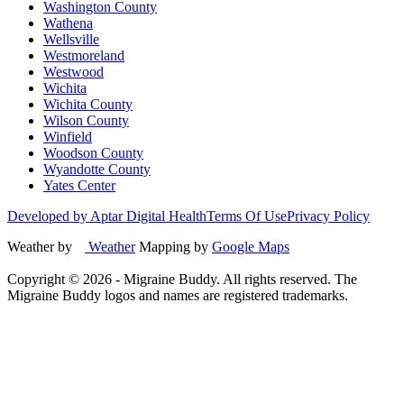
Washington County
Wathena
Wellsville
Westmoreland
Westwood
Wichita
Wichita County
Wilson County
Winfield
Woodson County
Wyandotte County
Yates Center
Developed by Aptar Digital Health
Terms Of Use
Privacy Policy
Weather by
Weather
Mapping by
Google Maps
Copyright ©
2026
- Migraine Buddy. All rights reserved. The
Migraine Buddy logos and names are registered trademarks.