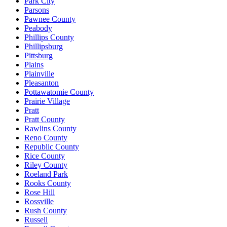
Park City
Parsons
Pawnee County
Peabody
Phillips County
Phillipsburg
Pittsburg
Plains
Plainville
Pleasanton
Pottawatomie County
Prairie Village
Pratt
Pratt County
Rawlins County
Reno County
Republic County
Rice County
Riley County
Roeland Park
Rooks County
Rose Hill
Rossville
Rush County
Russell