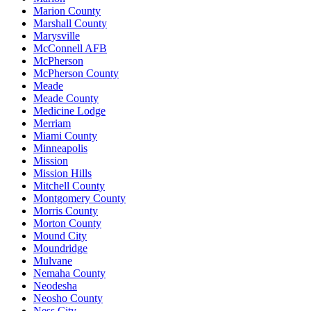
Marion County
Marshall County
Marysville
McConnell AFB
McPherson
McPherson County
Meade
Meade County
Medicine Lodge
Merriam
Miami County
Minneapolis
Mission
Mission Hills
Mitchell County
Montgomery County
Morris County
Morton County
Mound City
Moundridge
Mulvane
Nemaha County
Neodesha
Neosho County
Ness City