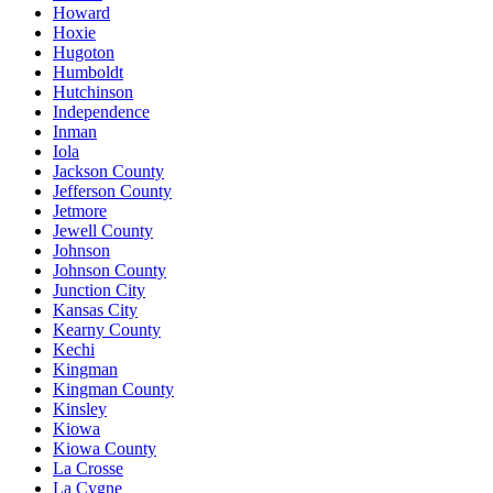
Howard
Hoxie
Hugoton
Humboldt
Hutchinson
Independence
Inman
Iola
Jackson County
Jefferson County
Jetmore
Jewell County
Johnson
Johnson County
Junction City
Kansas City
Kearny County
Kechi
Kingman
Kingman County
Kinsley
Kiowa
Kiowa County
La Crosse
La Cygne