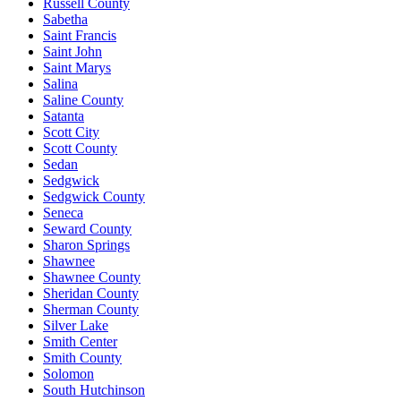
Russell County
Sabetha
Saint Francis
Saint John
Saint Marys
Salina
Saline County
Satanta
Scott City
Scott County
Sedan
Sedgwick
Sedgwick County
Seneca
Seward County
Sharon Springs
Shawnee
Shawnee County
Sheridan County
Sherman County
Silver Lake
Smith Center
Smith County
Solomon
South Hutchinson