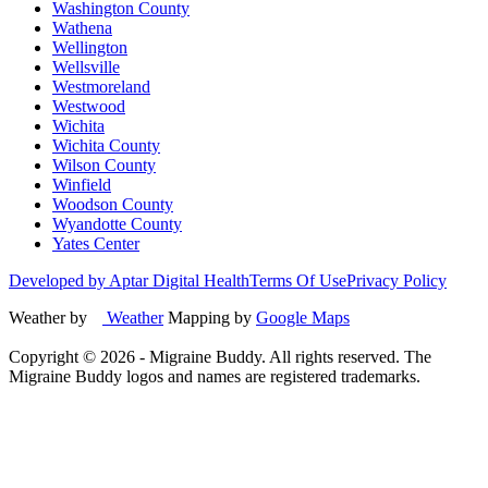
Washington County
Wathena
Wellington
Wellsville
Westmoreland
Westwood
Wichita
Wichita County
Wilson County
Winfield
Woodson County
Wyandotte County
Yates Center
Developed by Aptar Digital Health
Terms Of Use
Privacy Policy
Weather by
Weather
Mapping by
Google Maps
Copyright ©
2026
- Migraine Buddy. All rights reserved. The
Migraine Buddy logos and names are registered trademarks.