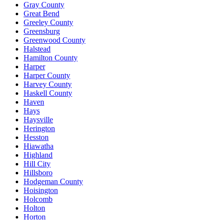
Gray County
Great Bend
Greeley County
Greensburg
Greenwood County
Halstead
Hamilton County
Harper
Harper County
Harvey County
Haskell County
Haven
Hays
Haysville
Herington
Hesston
Hiawatha
Highland
Hill City
Hillsboro
Hodgeman County
Hoisington
Holcomb
Holton
Horton