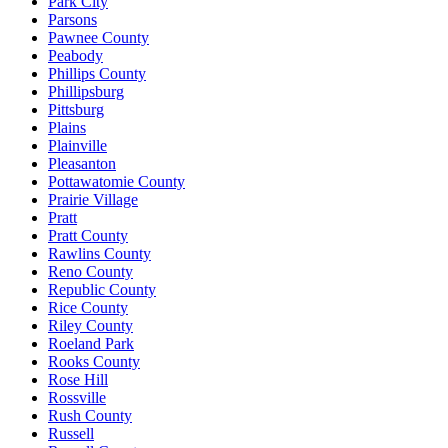
Park City
Parsons
Pawnee County
Peabody
Phillips County
Phillipsburg
Pittsburg
Plains
Plainville
Pleasanton
Pottawatomie County
Prairie Village
Pratt
Pratt County
Rawlins County
Reno County
Republic County
Rice County
Riley County
Roeland Park
Rooks County
Rose Hill
Rossville
Rush County
Russell