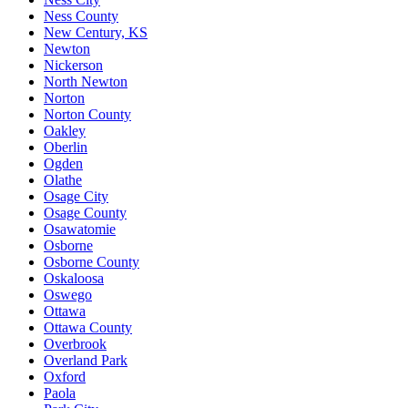
Ness County
New Century, KS
Newton
Nickerson
North Newton
Norton
Norton County
Oakley
Oberlin
Ogden
Olathe
Osage City
Osage County
Osawatomie
Osborne
Osborne County
Oskaloosa
Oswego
Ottawa
Ottawa County
Overbrook
Overland Park
Oxford
Paola