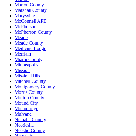
Marion County
Marshall County
Marysville
McConnell AFB
McPherson
McPherson County
Meade
Meade County
Medicine Lodge
Merriam
Miami County
Minneapolis
Mission
Mission Hills
Mitchell County
Montgomery County
Morris County
Morton County
Mound City
Moundridge
Mulvane
Nemaha County
Neodesha
Neosho County
Ness City