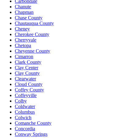
Carbondale
Chanute
Chapman
Chase County
Chautauqua County
Cheney
Cherokee County
Cherryvale
Chetopa
Cheyenne County
Cimarron
Clark County
Clay Center
Clay County
Clearwater
Cloud County
Coffey County
Coffeyville
Colby
Coldwater
Columbus
Colwich
Comanche County
Concordia
Conway Springs