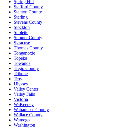
Spring Hill
Stafford County
Stanton County
Sterling
Stevens County
Stockton
Sublette
Sumner County
Syracuse
Thomas County
Tonganoxie
Topeka
Towanda
Trego County
Tribune
Troy
Ulysses
Valley Center
Valley Falls
Victoria
WaKeeney
Wabaunsee County
Wallace County
Wamego
Washington