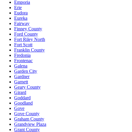
Emporia
Erie
Eudora
Eureka
Fairway
Finney County
Ford County
Fort Riley North
Fort Scott
Franklin County
Fredonia
Frontenac
Galena
Garden City
Gardner
Garnett
Geary County
Girard
Goddard
Goodland
Gove
Gove County
Graham County
Grandview Plaza
Grant County