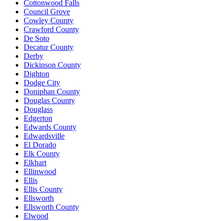
Cottonwood Falls
Council Grove
Cowley County
Crawford County
De Soto
Decatur County
Derby
Dickinson County
Dighton
Dodge City
Doniphan County
Douglas County
Douglass
Edgerton
Edwards County
Edwardsville
El Dorado
Elk County
Elkhart
Ellinwood
Ellis
Ellis County
Ellsworth
Ellsworth County
Elwood