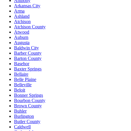
Anthony
Arkansas City
Arma
Ashland
Atchison
Atchison County
Atwood
Auburn
Augusta
Baldwin City
Barber County
Barton County
Basehor
Baxter Springs
Bellaire
Belle Plaine
Belleville
Beloit
Bonner Springs
Bourbon County
Brown County
Buhler
Burlington
Butler County
Caldwell