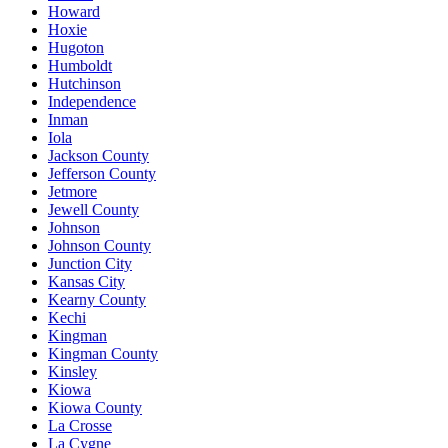
Howard
Hoxie
Hugoton
Humboldt
Hutchinson
Independence
Inman
Iola
Jackson County
Jefferson County
Jetmore
Jewell County
Johnson
Johnson County
Junction City
Kansas City
Kearny County
Kechi
Kingman
Kingman County
Kinsley
Kiowa
Kiowa County
La Crosse
La Cygne