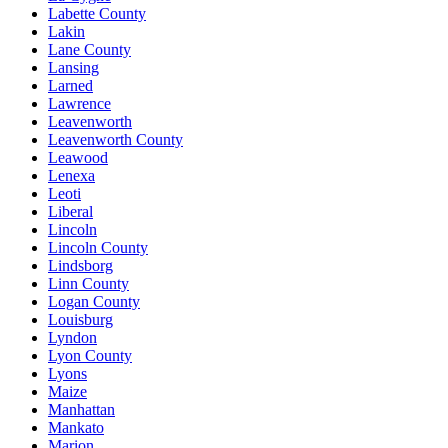
Labette County
Lakin
Lane County
Lansing
Larned
Lawrence
Leavenworth
Leavenworth County
Leawood
Lenexa
Leoti
Liberal
Lincoln
Lincoln County
Lindsborg
Linn County
Logan County
Louisburg
Lyndon
Lyon County
Lyons
Maize
Manhattan
Mankato
Marion