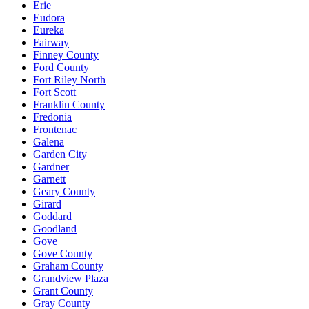
Erie
Eudora
Eureka
Fairway
Finney County
Ford County
Fort Riley North
Fort Scott
Franklin County
Fredonia
Frontenac
Galena
Garden City
Gardner
Garnett
Geary County
Girard
Goddard
Goodland
Gove
Gove County
Graham County
Grandview Plaza
Grant County
Gray County