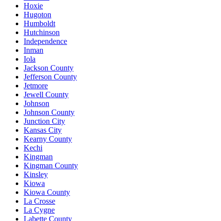
Hoxie
Hugoton
Humboldt
Hutchinson
Independence
Inman
Iola
Jackson County
Jefferson County
Jetmore
Jewell County
Johnson
Johnson County
Junction City
Kansas City
Kearny County
Kechi
Kingman
Kingman County
Kinsley
Kiowa
Kiowa County
La Crosse
La Cygne
Labette County