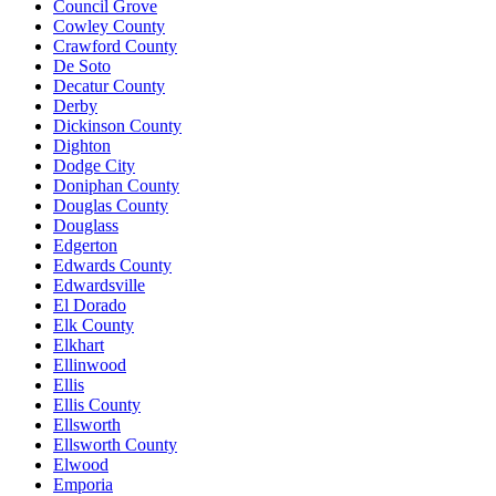
Council Grove
Cowley County
Crawford County
De Soto
Decatur County
Derby
Dickinson County
Dighton
Dodge City
Doniphan County
Douglas County
Douglass
Edgerton
Edwards County
Edwardsville
El Dorado
Elk County
Elkhart
Ellinwood
Ellis
Ellis County
Ellsworth
Ellsworth County
Elwood
Emporia