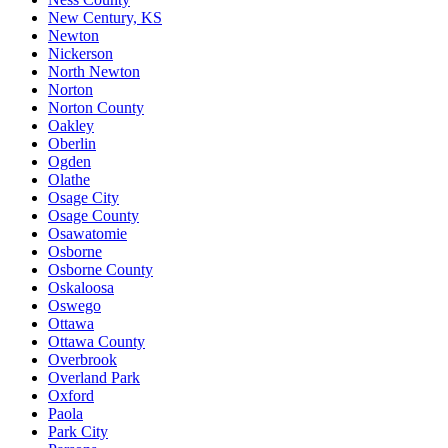
New Century, KS
Newton
Nickerson
North Newton
Norton
Norton County
Oakley
Oberlin
Ogden
Olathe
Osage City
Osage County
Osawatomie
Osborne
Osborne County
Oskaloosa
Oswego
Ottawa
Ottawa County
Overbrook
Overland Park
Oxford
Paola
Park City