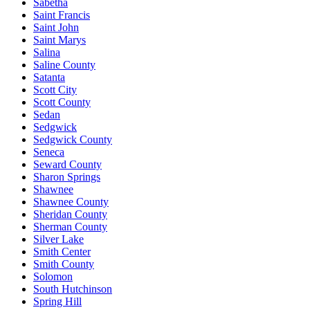
Sabetha
Saint Francis
Saint John
Saint Marys
Salina
Saline County
Satanta
Scott City
Scott County
Sedan
Sedgwick
Sedgwick County
Seneca
Seward County
Sharon Springs
Shawnee
Shawnee County
Sheridan County
Sherman County
Silver Lake
Smith Center
Smith County
Solomon
South Hutchinson
Spring Hill