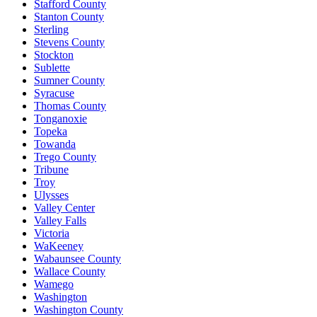
Stafford County
Stanton County
Sterling
Stevens County
Stockton
Sublette
Sumner County
Syracuse
Thomas County
Tonganoxie
Topeka
Towanda
Trego County
Tribune
Troy
Ulysses
Valley Center
Valley Falls
Victoria
WaKeeney
Wabaunsee County
Wallace County
Wamego
Washington
Washington County