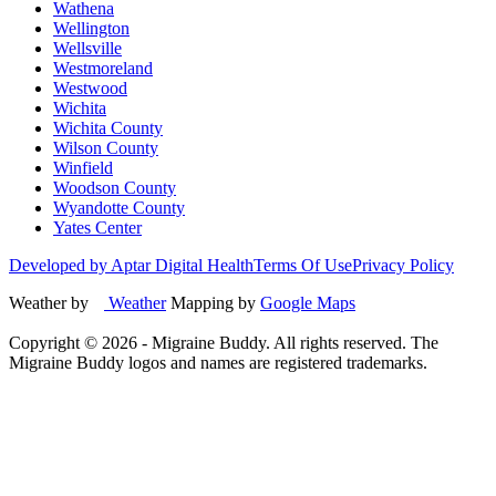
Wathena
Wellington
Wellsville
Westmoreland
Westwood
Wichita
Wichita County
Wilson County
Winfield
Woodson County
Wyandotte County
Yates Center
Developed by Aptar Digital Health
Terms Of Use
Privacy Policy
Weather by
Weather
Mapping by
Google Maps
Copyright ©
2026
- Migraine Buddy. All rights reserved. The
Migraine Buddy logos and names are registered trademarks.