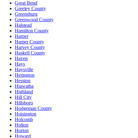
Great Bend
Greeley County
Greensburg
Greenwood County
Halstead
Hamilton County
Harper
Harper County
Harvey County
Haskell County
Haven
Hays
Haysville
Herington
Hesston
Hiawatha
Highland
Hill City
Hillsboro
Hodgeman County
Hoisington
Holcomb
Holton
Horton
Howard