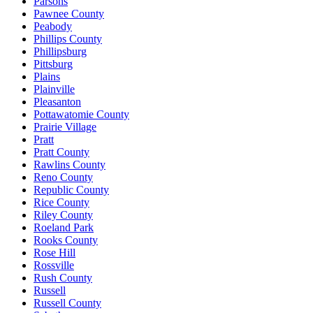
Parsons
Pawnee County
Peabody
Phillips County
Phillipsburg
Pittsburg
Plains
Plainville
Pleasanton
Pottawatomie County
Prairie Village
Pratt
Pratt County
Rawlins County
Reno County
Republic County
Rice County
Riley County
Roeland Park
Rooks County
Rose Hill
Rossville
Rush County
Russell
Russell County