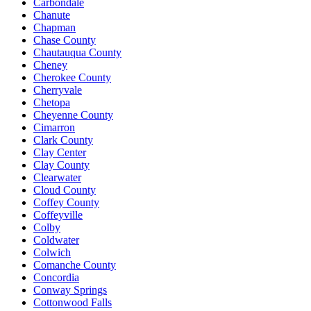
Carbondale
Chanute
Chapman
Chase County
Chautauqua County
Cheney
Cherokee County
Cherryvale
Chetopa
Cheyenne County
Cimarron
Clark County
Clay Center
Clay County
Clearwater
Cloud County
Coffey County
Coffeyville
Colby
Coldwater
Colwich
Comanche County
Concordia
Conway Springs
Cottonwood Falls