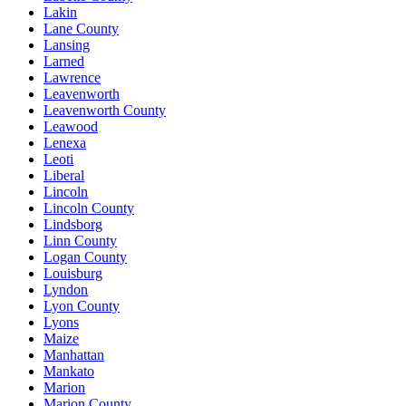
Lakin
Lane County
Lansing
Larned
Lawrence
Leavenworth
Leavenworth County
Leawood
Lenexa
Leoti
Liberal
Lincoln
Lincoln County
Lindsborg
Linn County
Logan County
Louisburg
Lyndon
Lyon County
Lyons
Maize
Manhattan
Mankato
Marion
Marion County