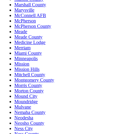
Marshall County
Marysville
McConnell AFB
McPherson
McPherson County
Meade
Meade County
Medicine Lodge
Merriam
Miami County
Minneapolis
Mission
Mission Hills
Mitchell County
Montgomery County
Morris County
Morton County
Mound City
Moundridge
Mulvane
Nemaha County
Neodesha
Neosho County
Ness City
Ness County