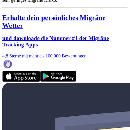
sehr geringes Migräne Risiko.
Erhalte dein persönliches Migräne
Wetter
und downloade die Nummer #1 der Migräne
Tracking Apps
4,8 Sterne mit mehr als 100.000 Bewertungen