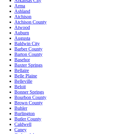
Arkansas City
Arma
Ashland
Atchison
Atchison County
Atwood
Auburn
Augusta
Baldwin City
Barber County
Barton County
Basehor
Baxter Springs
Bellaire
Belle Plaine
Belleville
Beloit
Bonner Springs
Bourbon County
Brown County
Buhler
Burlington
Butler County
Caldwell
Caney