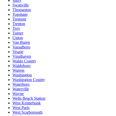
Surry
Swanville
Thomaston
Topsham
Tremont
Trenton
Troy
Turner
Union
Van Buren
Vassalboro
Veazie
Vinalhaven
Waldo County
Waldoboro
Warren
Washington
Washington County
Waterboro
Waterville
Wayne
Wells Beach Station
West Kennebunk
West Paris
West Scarborough