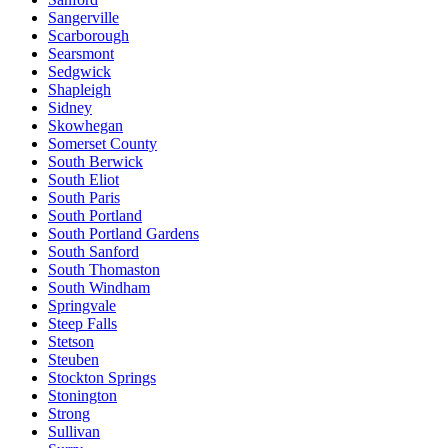
Sangerville
Scarborough
Searsmont
Sedgwick
Shapleigh
Sidney
Skowhegan
Somerset County
South Berwick
South Eliot
South Paris
South Portland
South Portland Gardens
South Sanford
South Thomaston
South Windham
Springvale
Steep Falls
Stetson
Steuben
Stockton Springs
Stonington
Strong
Sullivan