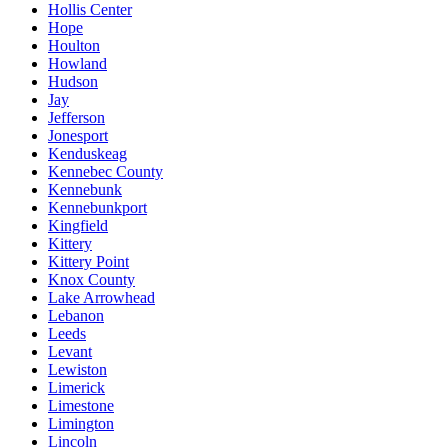
Hollis Center
Hope
Houlton
Howland
Hudson
Jay
Jefferson
Jonesport
Kenduskeag
Kennebec County
Kennebunk
Kennebunkport
Kingfield
Kittery
Kittery Point
Knox County
Lake Arrowhead
Lebanon
Leeds
Levant
Lewiston
Limerick
Limestone
Limington
Lincoln