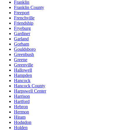
Franklin
Franklin County
Freeport
Frenchville
Friendship
Fryeburg
Gardiner
Garland
Gorham
Gouldsboro
Greenbush
Greene
Greenville
Hallowell
Hampden
Hancock
Hancock County
Harpswell Center
Harrison
Hartford
Hebron
Hermon
Hiram
Hodgdon
Holden