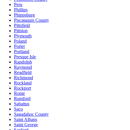
Peru
Phillips
Phippsburg
Piscataquis County
Pittsfield
Pittston
Plymouth
Poland
Porter
Portland
Presque Isle
Randolph
Raymond
Readfield
Richmond
Rockland
Rockport
Rome
Rumford
Sabattus
Saco
Sagadahoc County
Saint Albans
Saint George
Sanford