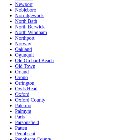
Newport
Nobleboro
Norridgewock
North Bath
North Berwick
North Windham
Northport
Norway
Oakland
Ogunquit
Old Orchard Beach
Old Town
Orland
Orono
Orrington
Owls Head
Oxford
Oxford County
Palermo
Palmyra
Paris
Parsonsfield
Patten
Penobscot
Penobscot County