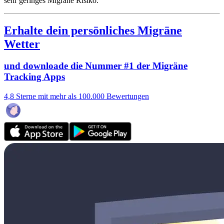
sehr geringes Migräne Risiko.
Erhalte dein persönliches Migräne
Wetter
und downloade die Nummer #1 der Migräne
Tracking Apps
4,8 Sterne mit mehr als 100.000 Bewertungen