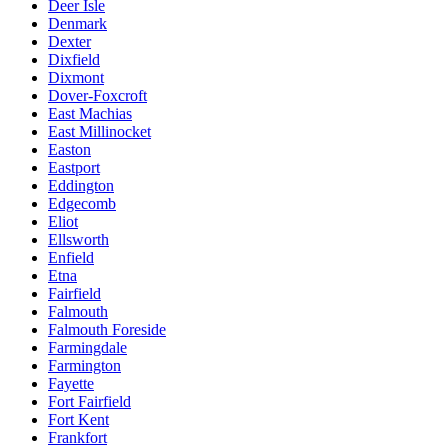
Deer Isle
Denmark
Dexter
Dixfield
Dixmont
Dover-Foxcroft
East Machias
East Millinocket
Easton
Eastport
Eddington
Edgecomb
Eliot
Ellsworth
Enfield
Etna
Fairfield
Falmouth
Falmouth Foreside
Farmingdale
Farmington
Fayette
Fort Fairfield
Fort Kent
Frankfort