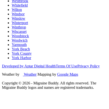
Westbrook
Whitefield
Wilton
Windsor
Winslow
Winterport
Winthrop
Wiscasset
Woodstock
Woolwich
Yarmouth
York Beach
York County
York Harbor
Developed by Aptar Digital Health
Terms Of Use
Privacy Policy
Weather by
Weather
Mapping by
Google Maps
Copyright ©
2026
- Migraine Buddy. All rights reserved. The
Migraine Buddy logos and names are registered trademarks.