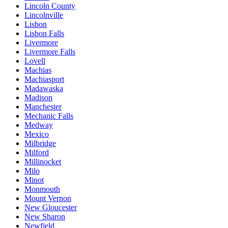
Lincoln County
Lincolnville
Lisbon
Lisbon Falls
Livermore
Livermore Falls
Lovell
Machias
Machiasport
Madawaska
Madison
Manchester
Mechanic Falls
Medway
Mexico
Milbridge
Milford
Millinocket
Milo
Minot
Monmouth
Mount Vernon
New Gloucester
New Sharon
Newfield