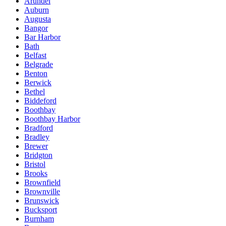
Arundel
Auburn
Augusta
Bangor
Bar Harbor
Bath
Belfast
Belgrade
Benton
Berwick
Bethel
Biddeford
Boothbay
Boothbay Harbor
Bradford
Bradley
Brewer
Bridgton
Bristol
Brooks
Brownfield
Brownville
Brunswick
Bucksport
Burnham