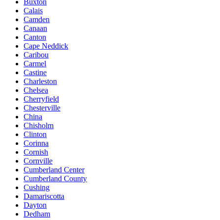
Buxton
Calais
Camden
Canaan
Canton
Cape Neddick
Caribou
Carmel
Castine
Charleston
Chelsea
Cherryfield
Chesterville
China
Chisholm
Clinton
Corinna
Cornish
Cornville
Cumberland Center
Cumberland County
Cushing
Damariscotta
Dayton
Dedham