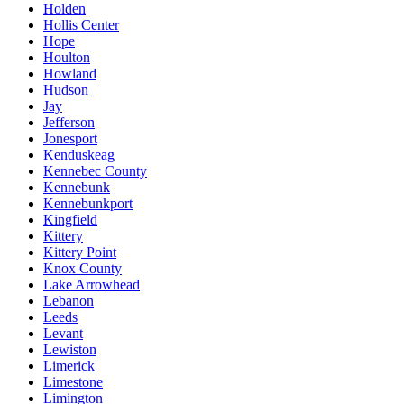
Holden
Hollis Center
Hope
Houlton
Howland
Hudson
Jay
Jefferson
Jonesport
Kenduskeag
Kennebec County
Kennebunk
Kennebunkport
Kingfield
Kittery
Kittery Point
Knox County
Lake Arrowhead
Lebanon
Leeds
Levant
Lewiston
Limerick
Limestone
Limington