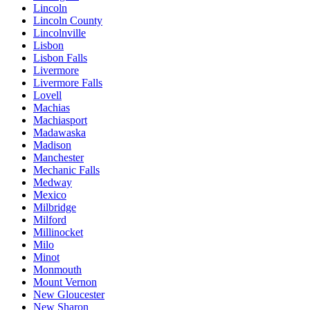
Lincoln
Lincoln County
Lincolnville
Lisbon
Lisbon Falls
Livermore
Livermore Falls
Lovell
Machias
Machiasport
Madawaska
Madison
Manchester
Mechanic Falls
Medway
Mexico
Milbridge
Milford
Millinocket
Milo
Minot
Monmouth
Mount Vernon
New Gloucester
New Sharon