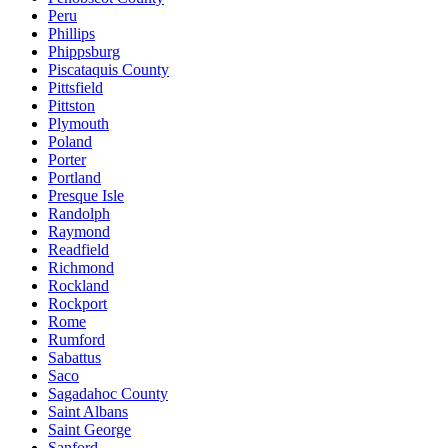
Peru
Phillips
Phippsburg
Piscataquis County
Pittsfield
Pittston
Plymouth
Poland
Porter
Portland
Presque Isle
Randolph
Raymond
Readfield
Richmond
Rockland
Rockport
Rome
Rumford
Sabattus
Saco
Sagadahoc County
Saint Albans
Saint George
Sanford