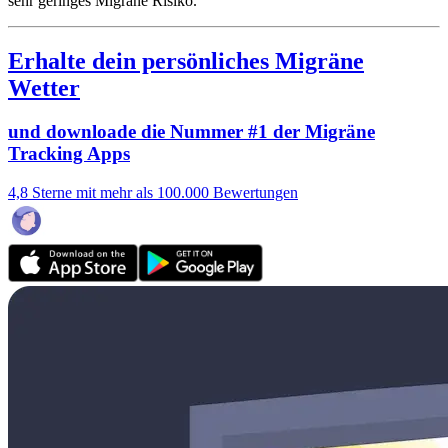
sehr geringes Migräne Risiko.
Erhalte dein persönliches Migräne
Wetter
und downloade die Nummer #1 der Migräne
Tracking Apps
4,8 Sterne mit mehr als 100.000 Bewertungen