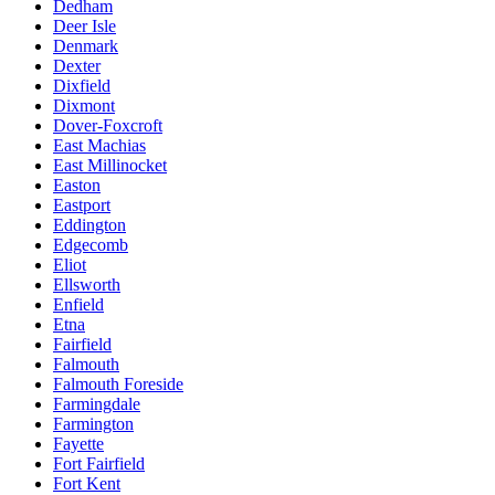
Dedham
Deer Isle
Denmark
Dexter
Dixfield
Dixmont
Dover-Foxcroft
East Machias
East Millinocket
Easton
Eastport
Eddington
Edgecomb
Eliot
Ellsworth
Enfield
Etna
Fairfield
Falmouth
Falmouth Foreside
Farmingdale
Farmington
Fayette
Fort Fairfield
Fort Kent