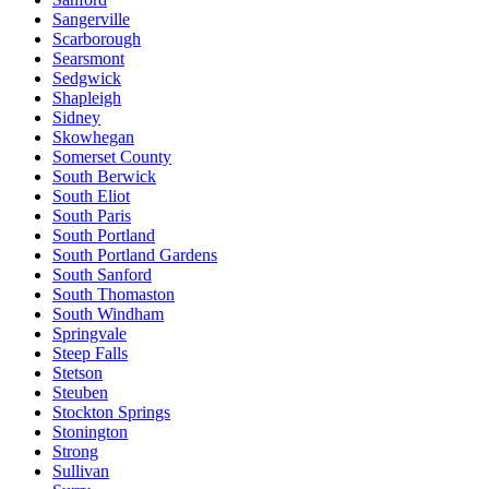
Sangerville
Scarborough
Searsmont
Sedgwick
Shapleigh
Sidney
Skowhegan
Somerset County
South Berwick
South Eliot
South Paris
South Portland
South Portland Gardens
South Sanford
South Thomaston
South Windham
Springvale
Steep Falls
Stetson
Steuben
Stockton Springs
Stonington
Strong
Sullivan