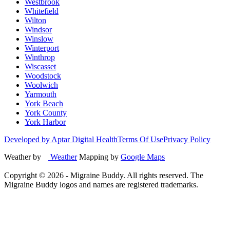
Westbrook
Whitefield
Wilton
Windsor
Winslow
Winterport
Winthrop
Wiscasset
Woodstock
Woolwich
Yarmouth
York Beach
York County
York Harbor
Developed by Aptar Digital Health
Terms Of Use
Privacy Policy
Weather by
Weather
Mapping by
Google Maps
Copyright ©
2026
- Migraine Buddy. All rights reserved. The
Migraine Buddy logos and names are registered trademarks.