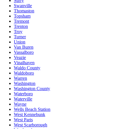
Surry
Swanville
Thomaston
Topsham
Tremont
Trenton
Troy
Turner
Union
Van Buren
Vassalboro
Veazie
Vinalhaven
Waldo County
Waldoboro
Warren
Washington
Washington County
Waterboro
Waterville
Wayne
Wells Beach Station
West Kennebunk
West Paris
West Scarborough