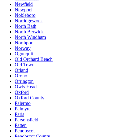
Newfield
Newport
Nobleboro
Norridgewock
North Bath
North Berwick
North Windham
Northport
Norway
Ogunquit
Old Orchard Beach
Old Town
Orland
Orono
Orrington
Owls Head
Oxford
Oxford County
Palermo
Palmyra
Paris
Parsonsfield
Patten
Penobscot
Penobscot County