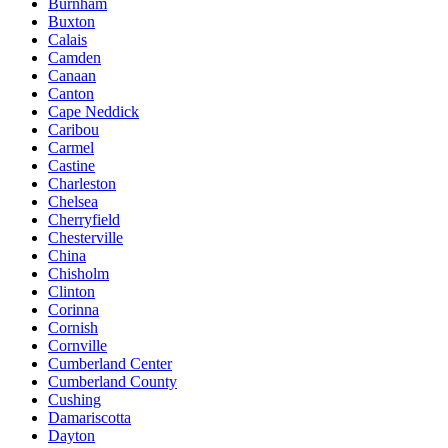
Burnham
Buxton
Calais
Camden
Canaan
Canton
Cape Neddick
Caribou
Carmel
Castine
Charleston
Chelsea
Cherryfield
Chesterville
China
Chisholm
Clinton
Corinna
Cornish
Cornville
Cumberland Center
Cumberland County
Cushing
Damariscotta
Dayton