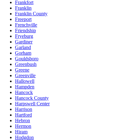
Frankfort
Franklin
Franklin County
Freeport
Frenchville
Friendship
Fryeburg
Gardiner
Garland
Gorham
Gouldsboro
Greenbush
Greene
Greenville
Hallowell
Hampden
Hancock
Hancock County
Harpswell Center
Harrison
Hartford
Hebron
Hermon
Hiram
Hodgdon