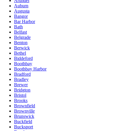
Arundel
Auburn
Augusta
Bangor
Bar Harbor
Bath
Belfast
Belgrade
Benton
Berwick
Bethel
Biddeford
Boothbay
Boothbay Harbor
Bradford
Bradley
Brewer
Bridgton
Bristol
Brooks
Brownfield
Brownville
Brunswick
Buckfield
Bucksport