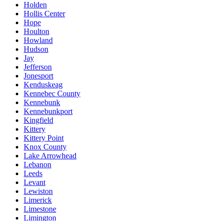
Holden
Hollis Center
Hope
Houlton
Howland
Hudson
Jay
Jefferson
Jonesport
Kenduskeag
Kennebec County
Kennebunk
Kennebunkport
Kingfield
Kittery
Kittery Point
Knox County
Lake Arrowhead
Lebanon
Leeds
Levant
Lewiston
Limerick
Limestone
Limington