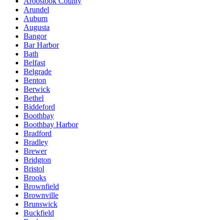
Aroostook County
Arundel
Auburn
Augusta
Bangor
Bar Harbor
Bath
Belfast
Belgrade
Benton
Berwick
Bethel
Biddeford
Boothbay
Boothbay Harbor
Bradford
Bradley
Brewer
Bridgton
Bristol
Brooks
Brownfield
Brownville
Brunswick
Buckfield