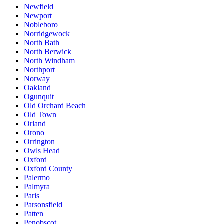
Newfield
Newport
Nobleboro
Norridgewock
North Bath
North Berwick
North Windham
Northport
Norway
Oakland
Ogunquit
Old Orchard Beach
Old Town
Orland
Orono
Orrington
Owls Head
Oxford
Oxford County
Palermo
Palmyra
Paris
Parsonsfield
Patten
Penobscot