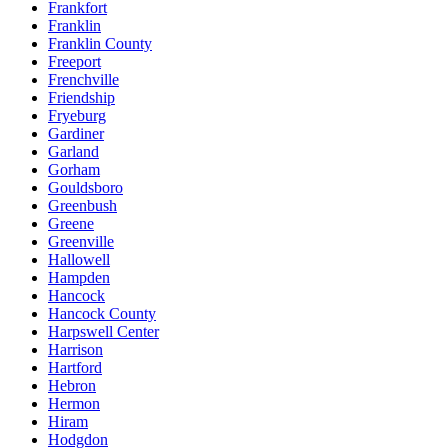
Frankfort
Franklin
Franklin County
Freeport
Frenchville
Friendship
Fryeburg
Gardiner
Garland
Gorham
Gouldsboro
Greenbush
Greene
Greenville
Hallowell
Hampden
Hancock
Hancock County
Harpswell Center
Harrison
Hartford
Hebron
Hermon
Hiram
Hodgdon