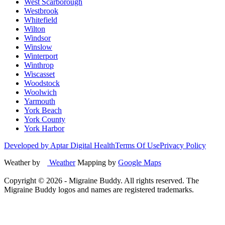
West Scarborough
Westbrook
Whitefield
Wilton
Windsor
Winslow
Winterport
Winthrop
Wiscasset
Woodstock
Woolwich
Yarmouth
York Beach
York County
York Harbor
Developed by Aptar Digital Health
Terms Of Use
Privacy Policy
Weather by
Weather
Mapping by
Google Maps
Copyright ©
2026
- Migraine Buddy. All rights reserved. The
Migraine Buddy logos and names are registered trademarks.