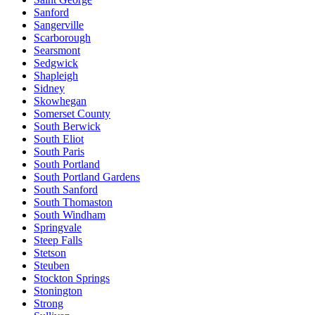
Sanford
Sangerville
Scarborough
Searsmont
Sedgwick
Shapleigh
Sidney
Skowhegan
Somerset County
South Berwick
South Eliot
South Paris
South Portland
South Portland Gardens
South Sanford
South Thomaston
South Windham
Springvale
Steep Falls
Stetson
Steuben
Stockton Springs
Stonington
Strong