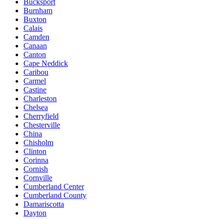
Bucksport
Burnham
Buxton
Calais
Camden
Canaan
Canton
Cape Neddick
Caribou
Carmel
Castine
Charleston
Chelsea
Cherryfield
Chesterville
China
Chisholm
Clinton
Corinna
Cornish
Cornville
Cumberland Center
Cumberland County
Damariscotta
Dayton