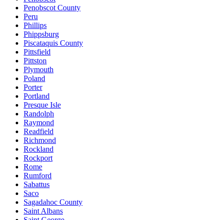
Penobscot County
Peru
Phillips
Phippsburg
Piscataquis County
Pittsfield
Pittston
Plymouth
Poland
Porter
Portland
Presque Isle
Randolph
Raymond
Readfield
Richmond
Rockland
Rockport
Rome
Rumford
Sabattus
Saco
Sagadahoc County
Saint Albans
Saint George