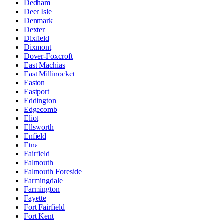
Dedham
Deer Isle
Denmark
Dexter
Dixfield
Dixmont
Dover-Foxcroft
East Machias
East Millinocket
Easton
Eastport
Eddington
Edgecomb
Eliot
Ellsworth
Enfield
Etna
Fairfield
Falmouth
Falmouth Foreside
Farmingdale
Farmington
Fayette
Fort Fairfield
Fort Kent