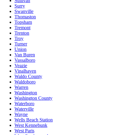
Sullivan
Surry
Swanville
Thomaston
Topsham
Tremont
Trenton
Troy
Turner
Union
Van Buren
Vassalboro
Veazie
Vinalhaven
Waldo County
Waldoboro
Warren
Washington
Washington County
Waterboro
Waterville
Wayne
Wells Beach Station
West Kennebunk
West Paris