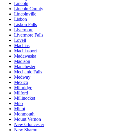
Lincoln
Lincoln County
Lincolnville
Lisbon
Lisbon Falls
Livermore
Livermore Falls
Lovell
Machias
Machiasport
Madawaska
Madison
Manchester
Mechanic Falls
Medway
Mexico
Milbridge
Milford
Millinocket
Milo
Minot
Monmouth
Mount Vernon
New Gloucester
New Sharon