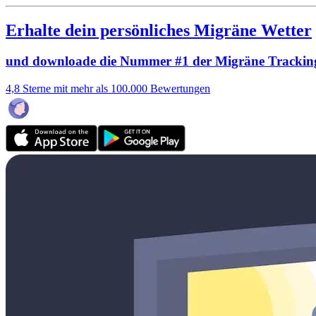
Erhalte dein persönliches Migräne Wetter
und downloade die Nummer #1 der Migräne Trackin
4,8 Sterne mit mehr als 100.000 Bewertungen