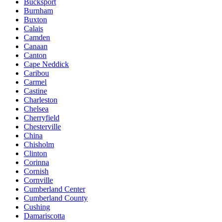
Bucksport
Burnham
Buxton
Calais
Camden
Canaan
Canton
Cape Neddick
Caribou
Carmel
Castine
Charleston
Chelsea
Cherryfield
Chesterville
China
Chisholm
Clinton
Corinna
Cornish
Cornville
Cumberland Center
Cumberland County
Cushing
Damariscotta