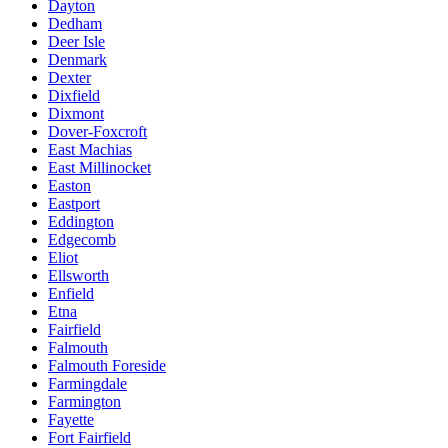
Dayton
Dedham
Deer Isle
Denmark
Dexter
Dixfield
Dixmont
Dover-Foxcroft
East Machias
East Millinocket
Easton
Eastport
Eddington
Edgecomb
Eliot
Ellsworth
Enfield
Etna
Fairfield
Falmouth
Falmouth Foreside
Farmingdale
Farmington
Fayette
Fort Fairfield