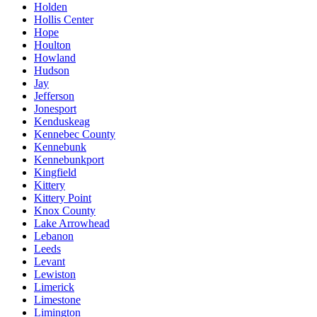
Holden
Hollis Center
Hope
Houlton
Howland
Hudson
Jay
Jefferson
Jonesport
Kenduskeag
Kennebec County
Kennebunk
Kennebunkport
Kingfield
Kittery
Kittery Point
Knox County
Lake Arrowhead
Lebanon
Leeds
Levant
Lewiston
Limerick
Limestone
Limington