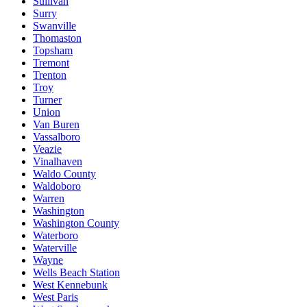
Sullivan
Surry
Swanville
Thomaston
Topsham
Tremont
Trenton
Troy
Turner
Union
Van Buren
Vassalboro
Veazie
Vinalhaven
Waldo County
Waldoboro
Warren
Washington
Washington County
Waterboro
Waterville
Wayne
Wells Beach Station
West Kennebunk
West Paris