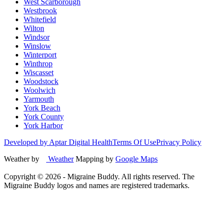
West Scarborough
Westbrook
Whitefield
Wilton
Windsor
Winslow
Winterport
Winthrop
Wiscasset
Woodstock
Woolwich
Yarmouth
York Beach
York County
York Harbor
Developed by Aptar Digital Health
Terms Of Use
Privacy Policy
Weather by
Weather
Mapping by
Google Maps
Copyright ©
2026
- Migraine Buddy. All rights reserved. The
Migraine Buddy logos and names are registered trademarks.