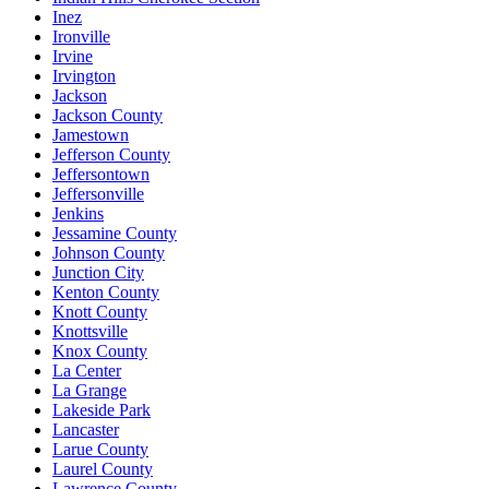
Inez
Ironville
Irvine
Irvington
Jackson
Jackson County
Jamestown
Jefferson County
Jeffersontown
Jeffersonville
Jenkins
Jessamine County
Johnson County
Junction City
Kenton County
Knott County
Knottsville
Knox County
La Center
La Grange
Lakeside Park
Lancaster
Larue County
Laurel County
Lawrence County