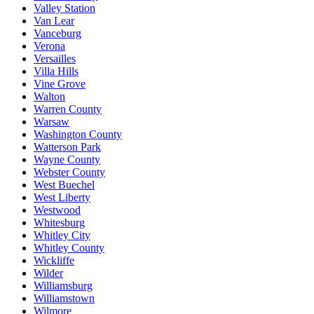
Valley Station
Van Lear
Vanceburg
Verona
Versailles
Villa Hills
Vine Grove
Walton
Warren County
Warsaw
Washington County
Watterson Park
Wayne County
Webster County
West Buechel
West Liberty
Westwood
Whitesburg
Whitley City
Whitley County
Wickliffe
Wilder
Williamsburg
Williamstown
Wilmore