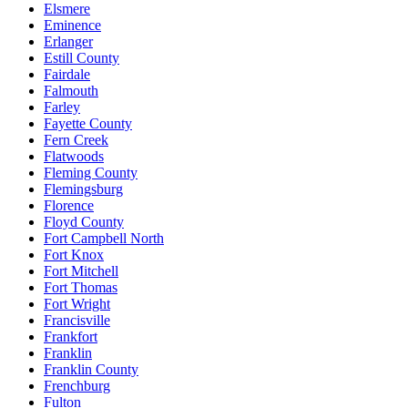
Elsmere
Eminence
Erlanger
Estill County
Fairdale
Falmouth
Farley
Fayette County
Fern Creek
Flatwoods
Fleming County
Flemingsburg
Florence
Floyd County
Fort Campbell North
Fort Knox
Fort Mitchell
Fort Thomas
Fort Wright
Francisville
Frankfort
Franklin
Franklin County
Frenchburg
Fulton