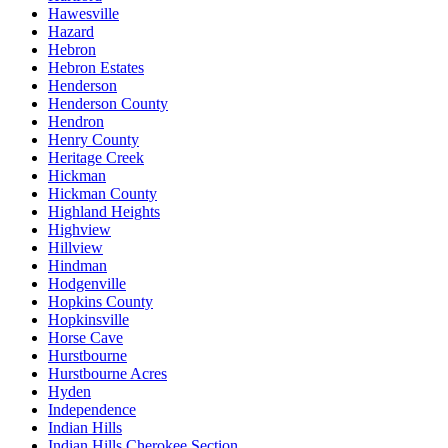
Hawesville
Hazard
Hebron
Hebron Estates
Henderson
Henderson County
Hendron
Henry County
Heritage Creek
Hickman
Hickman County
Highland Heights
Highview
Hillview
Hindman
Hodgenville
Hopkins County
Hopkinsville
Horse Cave
Hurstbourne
Hurstbourne Acres
Hyden
Independence
Indian Hills
Indian Hills Cherokee Section