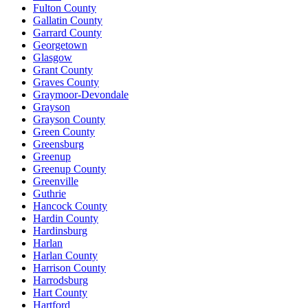
Fulton County
Gallatin County
Garrard County
Georgetown
Glasgow
Grant County
Graves County
Graymoor-Devondale
Grayson
Grayson County
Green County
Greensburg
Greenup
Greenup County
Greenville
Guthrie
Hancock County
Hardin County
Hardinsburg
Harlan
Harlan County
Harrison County
Harrodsburg
Hart County
Hartford