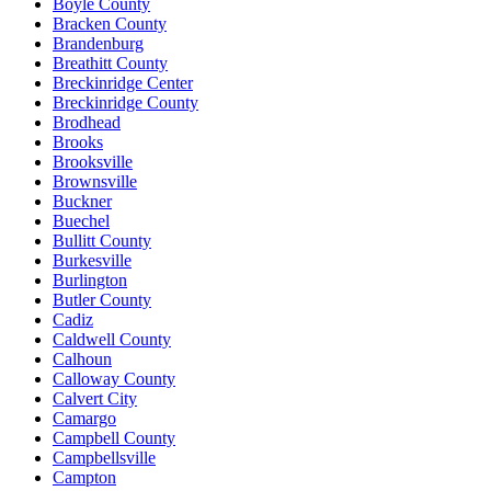
Boyle County
Bracken County
Brandenburg
Breathitt County
Breckinridge Center
Breckinridge County
Brodhead
Brooks
Brooksville
Brownsville
Buckner
Buechel
Bullitt County
Burkesville
Burlington
Butler County
Cadiz
Caldwell County
Calhoun
Calloway County
Calvert City
Camargo
Campbell County
Campbellsville
Campton