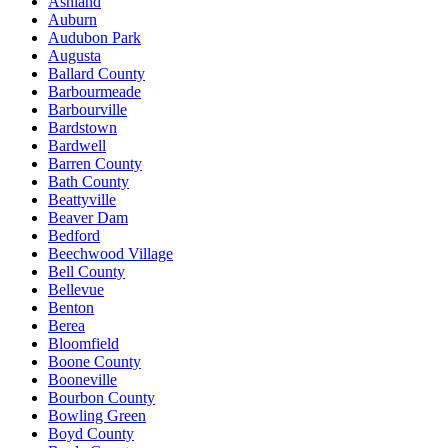
Ashland
Auburn
Audubon Park
Augusta
Ballard County
Barbourmeade
Barbourville
Bardstown
Bardwell
Barren County
Bath County
Beattyville
Beaver Dam
Bedford
Beechwood Village
Bell County
Bellevue
Benton
Berea
Bloomfield
Boone County
Booneville
Bourbon County
Bowling Green
Boyd County