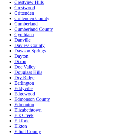
Crestview Hills
Crestwood
Crittenden
Crittenden County
Cumberland
Cumberland County
Cynthiana
Danville
Daviess County
Dawson Springs
Dayton
Dixon
Doe Valley
Douglass Hills
Dry Ridge
Earlington
Eddyville
Edgewood
Edmonson County
Edmonton
Elizabethtown
Elk Creek
Elkfork
Elkton
Elliott County