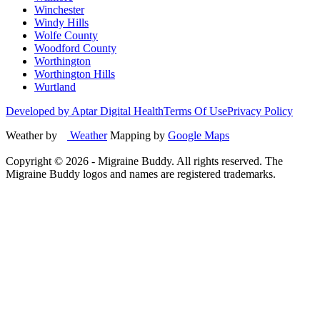
Winchester
Windy Hills
Wolfe County
Woodford County
Worthington
Worthington Hills
Wurtland
Developed by Aptar Digital Health
Terms Of Use
Privacy Policy
Weather by
Weather
Mapping by
Google Maps
Copyright ©
2026
- Migraine Buddy. All rights reserved. The
Migraine Buddy logos and names are registered trademarks.