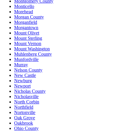
Montgomery County
Monticello
Morehead
Morgan County
Morganfield
Morgantown
Mount Olivet
Mount Sterling
Mount Vernon
Mount Washington
Muhlenberg County
Munfordville
Murray
Nelson County
New Castle
Newburg
Newport
Nicholas County
Nicholasville
North Corbin
Northfield
Nortonville
Oak Grove
Oakbrook
Ohio County