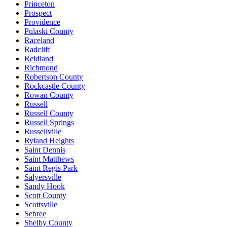
Princeton
Prospect
Providence
Pulaski County
Raceland
Radcliff
Reidland
Richmond
Robertson County
Rockcastle County
Rowan County
Russell
Russell County
Russell Springs
Russellville
Ryland Heights
Saint Dennis
Saint Matthews
Saint Regis Park
Salyersville
Sandy Hook
Scott County
Scottsville
Sebree
Shelby County