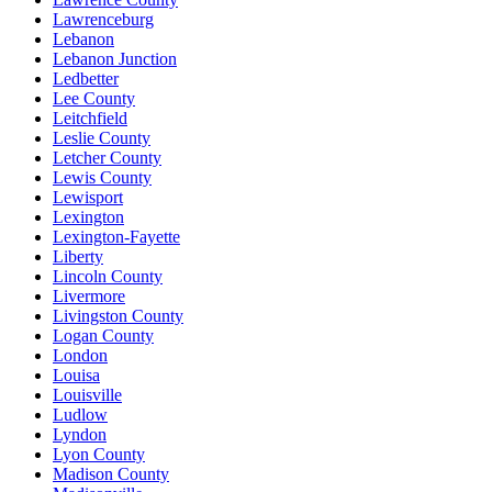
Lawrenceburg
Lebanon
Lebanon Junction
Ledbetter
Lee County
Leitchfield
Leslie County
Letcher County
Lewis County
Lewisport
Lexington
Lexington-Fayette
Liberty
Lincoln County
Livermore
Livingston County
Logan County
London
Louisa
Louisville
Ludlow
Lyndon
Lyon County
Madison County