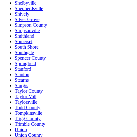
Shelbyville
Shepherdsville
Shively
Silver Grove
Simpson County
Simpsonville
Smithland
Somerset
South Shore
Southgate
Spencer County
Springfield
Stanford
Stanton
Stearns
Sturgis
Taylor County
Taylor Mill
Taylorsville
Todd County
Tompkinsville
Trigg County
Trimble County
Union
Union County