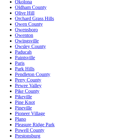
Okolona
Oldham County
Olive Hill
Orchard Grass Hills
Owen County
Owensboro
Owenton
Owingsville
Owsley County
Paducah
Paintsville
Paris
Park Hills
Pendleton County
Perry County
Pewee Valley
Pike County
Pikeville
Pine Knot
Pineville
Pioneer Village
Plano
Pleasure Ridge Park
Powell County
Prestonsburg