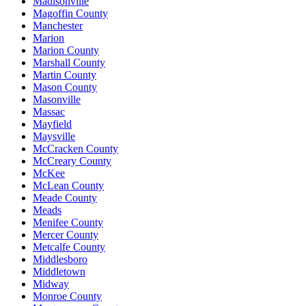
Madisonville
Magoffin County
Manchester
Marion
Marion County
Marshall County
Martin County
Mason County
Masonville
Massac
Mayfield
Maysville
McCracken County
McCreary County
McKee
McLean County
Meade County
Meads
Menifee County
Mercer County
Metcalfe County
Middlesboro
Middletown
Midway
Monroe County