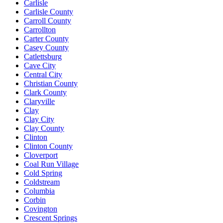
Carlisle
Carlisle County
Carroll County
Carrollton
Carter County
Casey County
Catlettsburg
Cave City
Central City
Christian County
Clark County
Claryville
Clay
Clay City
Clay County
Clinton
Clinton County
Cloverport
Coal Run Village
Cold Spring
Coldstream
Columbia
Corbin
Covington
Crescent Springs