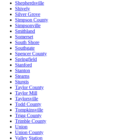
Shepherdsville
Shively
Silver Grove
Simpson County
Simpsonville
Smithland
Somerset
South Shore
Southgate
Spencer County
Springfield
Stanford
Stanton
Stearns
Sturgis
Taylor County
Taylor Mill
Taylorsville
Todd County
Tompkinsville
Trigg County
Trimble County
Union
Union County
Valley Station