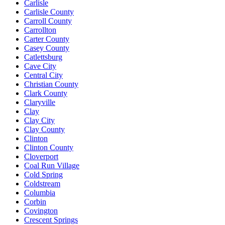
Carlisle
Carlisle County
Carroll County
Carrollton
Carter County
Casey County
Catlettsburg
Cave City
Central City
Christian County
Clark County
Claryville
Clay
Clay City
Clay County
Clinton
Clinton County
Cloverport
Coal Run Village
Cold Spring
Coldstream
Columbia
Corbin
Covington
Crescent Springs