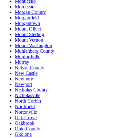
Monticello
Morehead
Morgan County
Morganfield
Morgantown
Mount Olivet
Mount Sterling
Mount Vernon
Mount Washington
Muhlenberg County
Munfordville
Murray
Nelson County
New Castle
Newburg
Newport
Nicholas County
Nicholasville
North Corbin
Northfield
Nortonville
Oak Grove
Oakbrook
Ohio County
Okolona