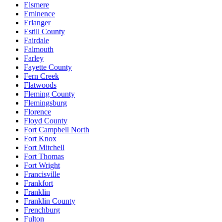
Elsmere
Eminence
Erlanger
Estill County
Fairdale
Falmouth
Farley
Fayette County
Fern Creek
Flatwoods
Fleming County
Flemingsburg
Florence
Floyd County
Fort Campbell North
Fort Knox
Fort Mitchell
Fort Thomas
Fort Wright
Francisville
Frankfort
Franklin
Franklin County
Frenchburg
Fulton