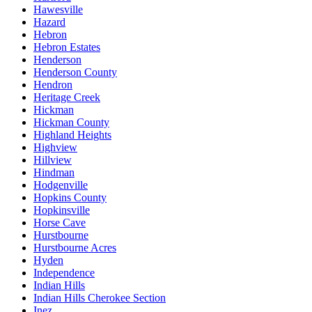
Hawesville
Hazard
Hebron
Hebron Estates
Henderson
Henderson County
Hendron
Heritage Creek
Hickman
Hickman County
Highland Heights
Highview
Hillview
Hindman
Hodgenville
Hopkins County
Hopkinsville
Horse Cave
Hurstbourne
Hurstbourne Acres
Hyden
Independence
Indian Hills
Indian Hills Cherokee Section
Inez