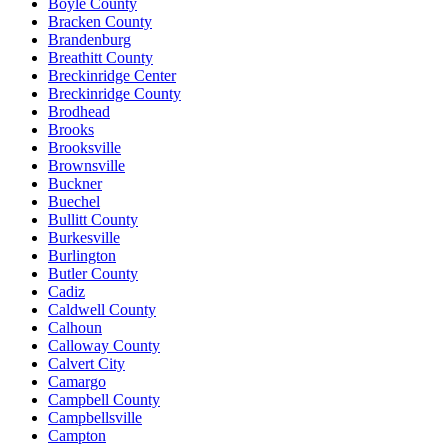
Boyle County
Bracken County
Brandenburg
Breathitt County
Breckinridge Center
Breckinridge County
Brodhead
Brooks
Brooksville
Brownsville
Buckner
Buechel
Bullitt County
Burkesville
Burlington
Butler County
Cadiz
Caldwell County
Calhoun
Calloway County
Calvert City
Camargo
Campbell County
Campbellsville
Campton