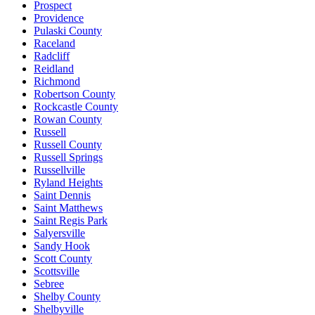
Prospect
Providence
Pulaski County
Raceland
Radcliff
Reidland
Richmond
Robertson County
Rockcastle County
Rowan County
Russell
Russell County
Russell Springs
Russellville
Ryland Heights
Saint Dennis
Saint Matthews
Saint Regis Park
Salyersville
Sandy Hook
Scott County
Scottsville
Sebree
Shelby County
Shelbyville