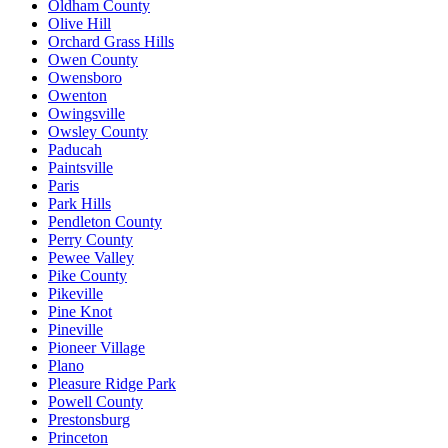
Oldham County
Olive Hill
Orchard Grass Hills
Owen County
Owensboro
Owenton
Owingsville
Owsley County
Paducah
Paintsville
Paris
Park Hills
Pendleton County
Perry County
Pewee Valley
Pike County
Pikeville
Pine Knot
Pineville
Pioneer Village
Plano
Pleasure Ridge Park
Powell County
Prestonsburg
Princeton