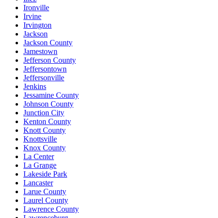
Ironville
Irvine
Irvington
Jackson
Jackson County
Jamestown
Jefferson County
Jeffersontown
Jeffersonville
Jenkins
Jessamine County
Johnson County
Junction City
Kenton County
Knott County
Knottsville
Knox County
La Center
La Grange
Lakeside Park
Lancaster
Larue County
Laurel County
Lawrence County
Lawrenceburg