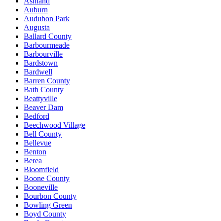
Ashland
Auburn
Audubon Park
Augusta
Ballard County
Barbourmeade
Barbourville
Bardstown
Bardwell
Barren County
Bath County
Beattyville
Beaver Dam
Bedford
Beechwood Village
Bell County
Bellevue
Benton
Berea
Bloomfield
Boone County
Booneville
Bourbon County
Bowling Green
Boyd County