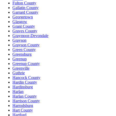
Fulton County
Gallatin County
Garrard County
Georgetown
Glasgow
Grant County
Graves County
Graymoor-Devondale
Grayson
Grayson County
Green County
Greensburg
Greenup
Greenup County
Greenville
Guthrie
Hancock County
Hardin County
Hardinsburg
Harlan
Harlan County
Harrison County
Harrodsburg
Hart County
Hartford