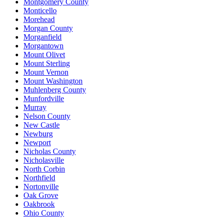
Montgomery County
Monticello
Morehead
Morgan County
Morganfield
Morgantown
Mount Olivet
Mount Sterling
Mount Vernon
Mount Washington
Muhlenberg County
Munfordville
Murray
Nelson County
New Castle
Newburg
Newport
Nicholas County
Nicholasville
North Corbin
Northfield
Nortonville
Oak Grove
Oakbrook
Ohio County