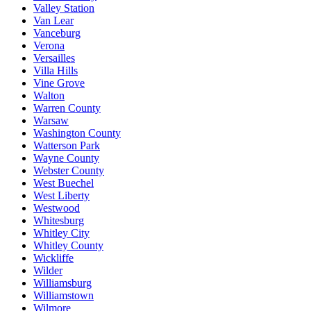
Valley Station
Van Lear
Vanceburg
Verona
Versailles
Villa Hills
Vine Grove
Walton
Warren County
Warsaw
Washington County
Watterson Park
Wayne County
Webster County
West Buechel
West Liberty
Westwood
Whitesburg
Whitley City
Whitley County
Wickliffe
Wilder
Williamsburg
Williamstown
Wilmore