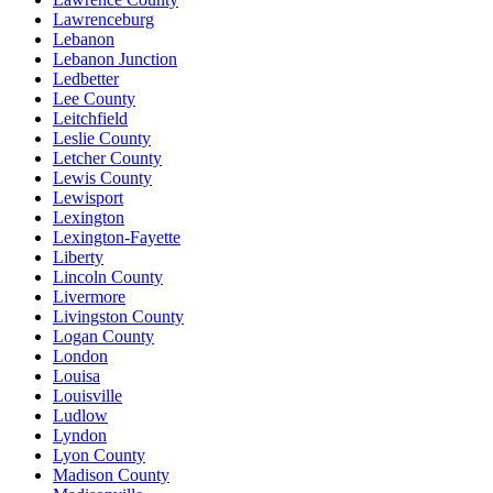
Lawrenceburg
Lebanon
Lebanon Junction
Ledbetter
Lee County
Leitchfield
Leslie County
Letcher County
Lewis County
Lewisport
Lexington
Lexington-Fayette
Liberty
Lincoln County
Livermore
Livingston County
Logan County
London
Louisa
Louisville
Ludlow
Lyndon
Lyon County
Madison County