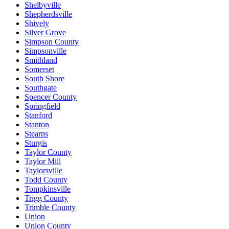
Shelbyville
Shepherdsville
Shively
Silver Grove
Simpson County
Simpsonville
Smithland
Somerset
South Shore
Southgate
Spencer County
Springfield
Stanford
Stanton
Stearns
Sturgis
Taylor County
Taylor Mill
Taylorsville
Todd County
Tompkinsville
Trigg County
Trimble County
Union
Union County