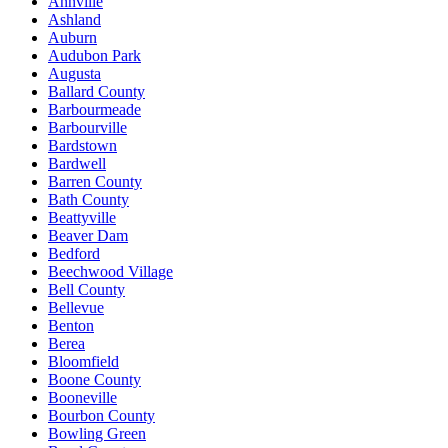
Annville
Ashland
Auburn
Audubon Park
Augusta
Ballard County
Barbourmeade
Barbourville
Bardstown
Bardwell
Barren County
Bath County
Beattyville
Beaver Dam
Bedford
Beechwood Village
Bell County
Bellevue
Benton
Berea
Bloomfield
Boone County
Booneville
Bourbon County
Bowling Green