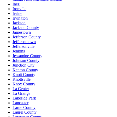
Inez
Ironville
Irvine
Irvington
Jackson
Jackson County
Jamestown
Jefferson County
Jeffersontown
Jeffersonville
Jenkins
Jessamine County
Johnson County
Junction City
Kenton County
Knott County
Knottsville
Knox County
La Center
La Grange
Lakeside Park
Lancaster
Larue County
Laurel County
Lawrence County