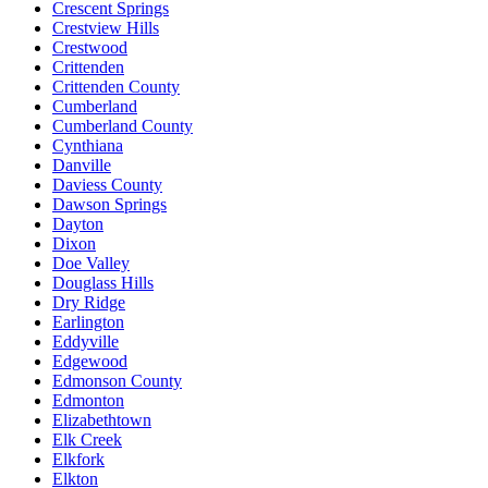
Crescent Springs
Crestview Hills
Crestwood
Crittenden
Crittenden County
Cumberland
Cumberland County
Cynthiana
Danville
Daviess County
Dawson Springs
Dayton
Dixon
Doe Valley
Douglass Hills
Dry Ridge
Earlington
Eddyville
Edgewood
Edmonson County
Edmonton
Elizabethtown
Elk Creek
Elkfork
Elkton