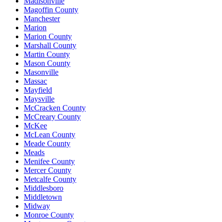
Madisonville
Magoffin County
Manchester
Marion
Marion County
Marshall County
Martin County
Mason County
Masonville
Massac
Mayfield
Maysville
McCracken County
McCreary County
McKee
McLean County
Meade County
Meads
Menifee County
Mercer County
Metcalfe County
Middlesboro
Middletown
Midway
Monroe County