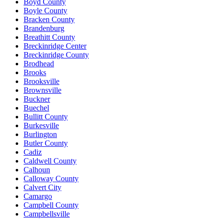
Boyd County
Boyle County
Bracken County
Brandenburg
Breathitt County
Breckinridge Center
Breckinridge County
Brodhead
Brooks
Brooksville
Brownsville
Buckner
Buechel
Bullitt County
Burkesville
Burlington
Butler County
Cadiz
Caldwell County
Calhoun
Calloway County
Calvert City
Camargo
Campbell County
Campbellsville