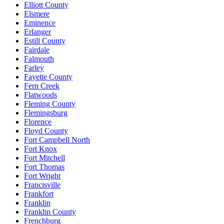
Elliott County
Elsmere
Eminence
Erlanger
Estill County
Fairdale
Falmouth
Farley
Fayette County
Fern Creek
Flatwoods
Fleming County
Flemingsburg
Florence
Floyd County
Fort Campbell North
Fort Knox
Fort Mitchell
Fort Thomas
Fort Wright
Francisville
Frankfort
Franklin
Franklin County
Frenchburg