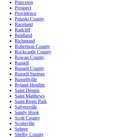
Princeton
Prospect
Providence
Pulaski County
Raceland
Radcliff
Reidland
Richmond
Robertson County
Rockcastle County
Rowan County
Russell
Russell County
Russell Springs
Russellville
Ryland Heights
Saint Dennis
Saint Matthews
Saint Regis Park
Salyersville
Sandy Hook
Scott County
Scottsville
Sebree
Shelby County