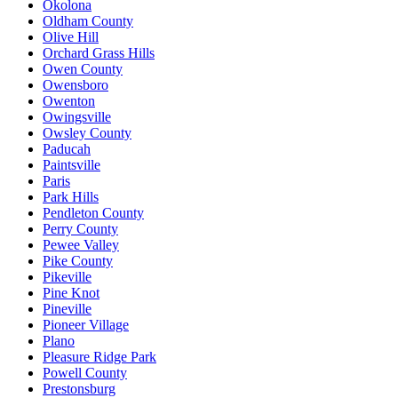
Okolona
Oldham County
Olive Hill
Orchard Grass Hills
Owen County
Owensboro
Owenton
Owingsville
Owsley County
Paducah
Paintsville
Paris
Park Hills
Pendleton County
Perry County
Pewee Valley
Pike County
Pikeville
Pine Knot
Pineville
Pioneer Village
Plano
Pleasure Ridge Park
Powell County
Prestonsburg