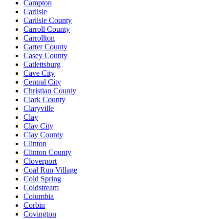
Campton
Carlisle
Carlisle County
Carroll County
Carrollton
Carter County
Casey County
Catlettsburg
Cave City
Central City
Christian County
Clark County
Claryville
Clay
Clay City
Clay County
Clinton
Clinton County
Cloverport
Coal Run Village
Cold Spring
Coldstream
Columbia
Corbin
Covington