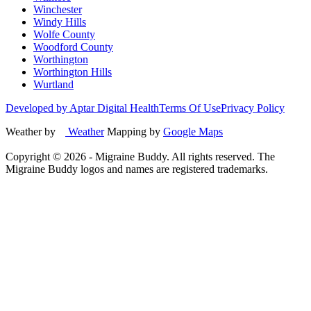
Winchester
Windy Hills
Wolfe County
Woodford County
Worthington
Worthington Hills
Wurtland
Developed by Aptar Digital Health
Terms Of Use
Privacy Policy
Weather by
Weather
Mapping by
Google Maps
Copyright ©
2026
- Migraine Buddy. All rights reserved. The
Migraine Buddy logos and names are registered trademarks.