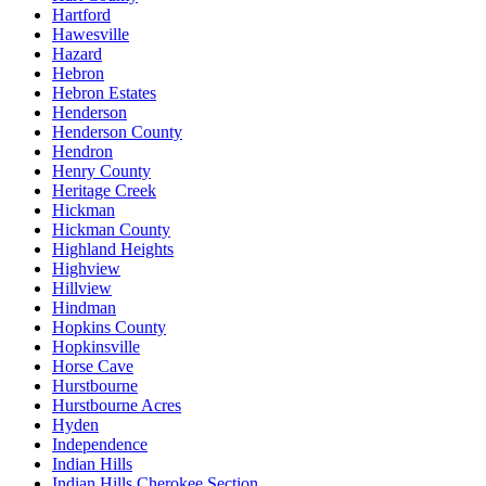
Hartford
Hawesville
Hazard
Hebron
Hebron Estates
Henderson
Henderson County
Hendron
Henry County
Heritage Creek
Hickman
Hickman County
Highland Heights
Highview
Hillview
Hindman
Hopkins County
Hopkinsville
Horse Cave
Hurstbourne
Hurstbourne Acres
Hyden
Independence
Indian Hills
Indian Hills Cherokee Section