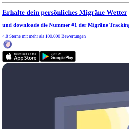
Erhalte dein persönliches Migräne Wetter
und downloade die Nummer #1 der Migräne Trackin
4,8 Sterne mit mehr als 100.000 Bewertungen