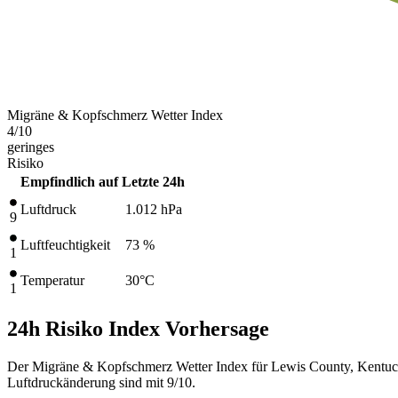
Migräne & Kopfschmerz Wetter Index
4
/10
geringes
Risiko
Empfindlich auf
Letzte 24h
Luftdruck
1.012
hPa
9
Luftfeuchtigkeit
73 %
1
Temperatur
30
°C
1
24h Risiko Index Vorhersage
Der Migräne & Kopfschmerz Wetter Index für Lewis County, Kentucky
Luftdruckänderung sind mit 9/10.