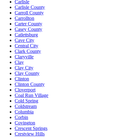
Carlisle
Carlisle County
Carroll County
Carrollton
Carter County
Casey County
Catlettsburg
Cave City
Central City
Clark County
Claryville
Clay
Clay City
Clay County
Clinton
Clinton County
Cloverport
Coal Run Village
Cold Spring
Coldstream
Columbia
Corbin
Covington
Crescent Springs
Crestview Hills