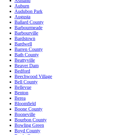
Ashland
Auburn
Audubon Park
Augusta
Ballard County
Barbourmeade
Barbourville
Bardstown
Bardwell
Barren County
Bath County
Beattyville
Beaver Dam
Bedford
Beechwood Village
Bell County
Bellevue
Benton
Berea
Bloomfield
Boone County
Booneville
Bourbon County
Bowling Green
Boyd County