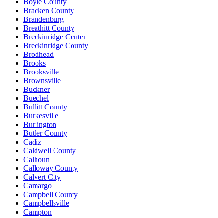
Boyle County
Bracken County
Brandenburg
Breathitt County
Breckinridge Center
Breckinridge County
Brodhead
Brooks
Brooksville
Brownsville
Buckner
Buechel
Bullitt County
Burkesville
Burlington
Butler County
Cadiz
Caldwell County
Calhoun
Calloway County
Calvert City
Camargo
Campbell County
Campbellsville
Campton