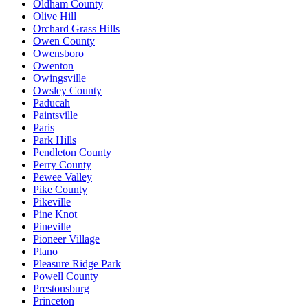
Oldham County
Olive Hill
Orchard Grass Hills
Owen County
Owensboro
Owenton
Owingsville
Owsley County
Paducah
Paintsville
Paris
Park Hills
Pendleton County
Perry County
Pewee Valley
Pike County
Pikeville
Pine Knot
Pineville
Pioneer Village
Plano
Pleasure Ridge Park
Powell County
Prestonsburg
Princeton