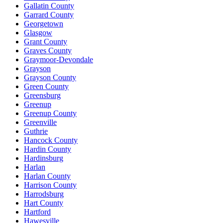
Gallatin County
Garrard County
Georgetown
Glasgow
Grant County
Graves County
Graymoor-Devondale
Grayson
Grayson County
Green County
Greensburg
Greenup
Greenup County
Greenville
Guthrie
Hancock County
Hardin County
Hardinsburg
Harlan
Harlan County
Harrison County
Harrodsburg
Hart County
Hartford
Hawesville