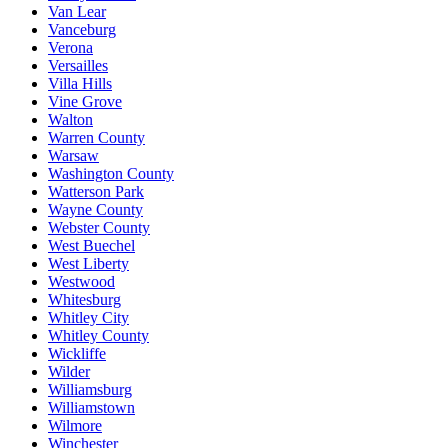
Van Lear
Vanceburg
Verona
Versailles
Villa Hills
Vine Grove
Walton
Warren County
Warsaw
Washington County
Watterson Park
Wayne County
Webster County
West Buechel
West Liberty
Westwood
Whitesburg
Whitley City
Whitley County
Wickliffe
Wilder
Williamsburg
Williamstown
Wilmore
Winchester