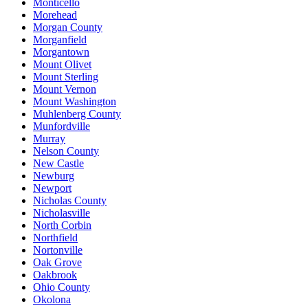
Monticello
Morehead
Morgan County
Morganfield
Morgantown
Mount Olivet
Mount Sterling
Mount Vernon
Mount Washington
Muhlenberg County
Munfordville
Murray
Nelson County
New Castle
Newburg
Newport
Nicholas County
Nicholasville
North Corbin
Northfield
Nortonville
Oak Grove
Oakbrook
Ohio County
Okolona