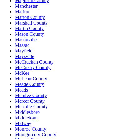
Magoffin County
Manchester
Marion
Marion County
Marshall County
Martin County
Mason County
Masonville
Massac
Mayfield
Maysville
McCracken County
McCreary County
McKee
McLean County
Meade County
Meads
Menifee County
Mercer County
Metcalfe County
Middlesboro
Middletown
Midway
Monroe County
Montgomery County