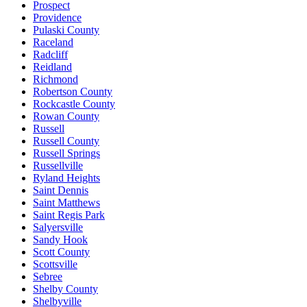
Prospect
Providence
Pulaski County
Raceland
Radcliff
Reidland
Richmond
Robertson County
Rockcastle County
Rowan County
Russell
Russell County
Russell Springs
Russellville
Ryland Heights
Saint Dennis
Saint Matthews
Saint Regis Park
Salyersville
Sandy Hook
Scott County
Scottsville
Sebree
Shelby County
Shelbyville