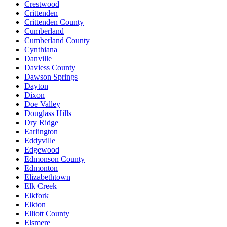
Crestwood
Crittenden
Crittenden County
Cumberland
Cumberland County
Cynthiana
Danville
Daviess County
Dawson Springs
Dayton
Dixon
Doe Valley
Douglass Hills
Dry Ridge
Earlington
Eddyville
Edgewood
Edmonson County
Edmonton
Elizabethtown
Elk Creek
Elkfork
Elkton
Elliott County
Elsmere