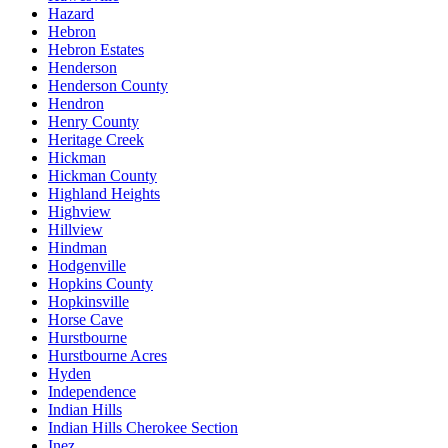
Hazard
Hebron
Hebron Estates
Henderson
Henderson County
Hendron
Henry County
Heritage Creek
Hickman
Hickman County
Highland Heights
Highview
Hillview
Hindman
Hodgenville
Hopkins County
Hopkinsville
Horse Cave
Hurstbourne
Hurstbourne Acres
Hyden
Independence
Indian Hills
Indian Hills Cherokee Section
Inez