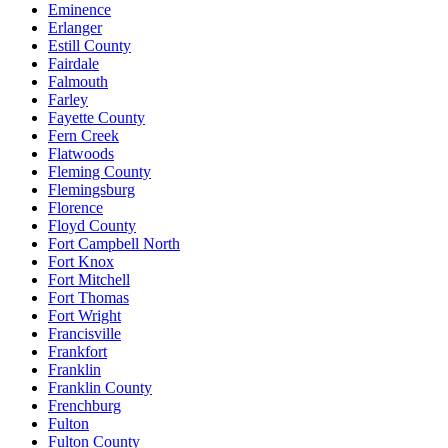
Eminence
Erlanger
Estill County
Fairdale
Falmouth
Farley
Fayette County
Fern Creek
Flatwoods
Fleming County
Flemingsburg
Florence
Floyd County
Fort Campbell North
Fort Knox
Fort Mitchell
Fort Thomas
Fort Wright
Francisville
Frankfort
Franklin
Franklin County
Frenchburg
Fulton
Fulton County