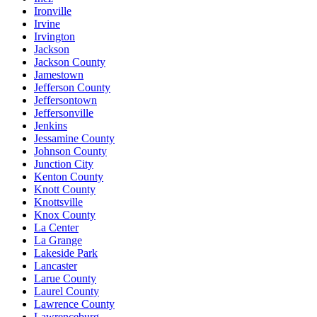
Ironville
Irvine
Irvington
Jackson
Jackson County
Jamestown
Jefferson County
Jeffersontown
Jeffersonville
Jenkins
Jessamine County
Johnson County
Junction City
Kenton County
Knott County
Knottsville
Knox County
La Center
La Grange
Lakeside Park
Lancaster
Larue County
Laurel County
Lawrence County
Lawrenceburg