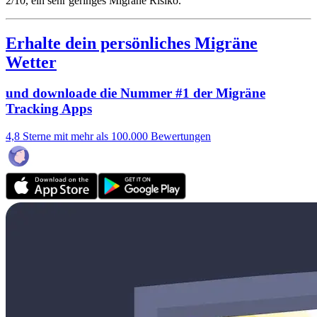
2/10
, ein sehr geringes Migräne Risiko.
Erhalte dein persönliches Migräne
Wetter
und downloade die Nummer #1 der Migräne
Tracking Apps
4,8 Sterne mit mehr als 100.000 Bewertungen