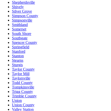
Shepherdsville
Shively
Silver Grove
Simpson County
Simpsonville
Smithland
Somerset
South Shore
Southgate
Spencer County
Springfield
Stanford
Stanton
Stearns
Sturgis
Taylor County
Taylor Mill
Taylorsville
Todd County
Tompkinsville
Trigg County
Trimble County
Union
Union County
Valley Station