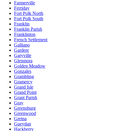
Farmerville
Ferriday
Fort Polk North
Fort Polk South
Franklin
Franklin Parish
Franklinton
French Settlement
Galliano
Gardere
Garyville
Glenmora
Golden Meadow
Gonzales
Grambling
Gramercy
Grand Isle
Grand Point
Grant Parish
Gray
Greensburg
Greenwood
Gretna
Gueydan
Hackberry