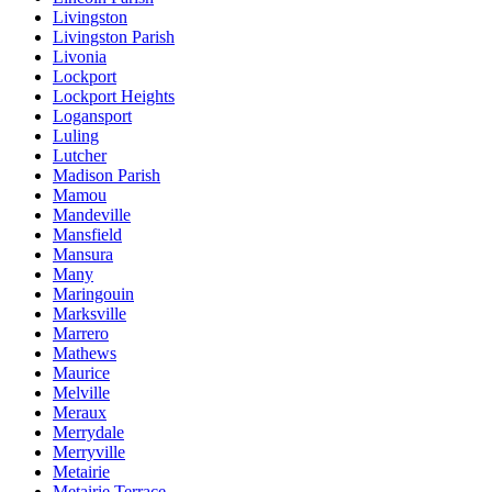
Livingston
Livingston Parish
Livonia
Lockport
Lockport Heights
Logansport
Luling
Lutcher
Madison Parish
Mamou
Mandeville
Mansfield
Mansura
Many
Maringouin
Marksville
Marrero
Mathews
Maurice
Melville
Meraux
Merrydale
Merryville
Metairie
Metairie Terrace