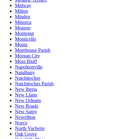
Midway
Milton
Minden
Minorca
Monroe
Montegut
Monticello
Montz
Morehouse Parish
Morgan City
Moss Bluff
Napoleonville
Natalbany
Natchitoches
Natchitoches Parish
New Iberia
New Llano
New Orleans
New Roads
New Sarpy
Newellton
Norco
North Vacherie
Oak Grove