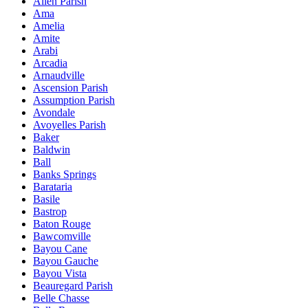
Allen Parish
Ama
Amelia
Amite
Arabi
Arcadia
Arnaudville
Ascension Parish
Assumption Parish
Avondale
Avoyelles Parish
Baker
Baldwin
Ball
Banks Springs
Barataria
Basile
Bastrop
Baton Rouge
Bawcomville
Bayou Cane
Bayou Gauche
Bayou Vista
Beauregard Parish
Belle Chasse