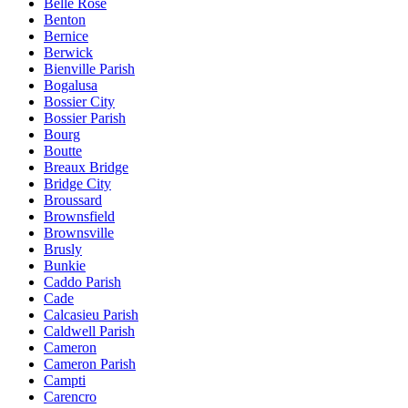
Belle Rose
Benton
Bernice
Berwick
Bienville Parish
Bogalusa
Bossier City
Bossier Parish
Bourg
Boutte
Breaux Bridge
Bridge City
Broussard
Brownsfield
Brownsville
Brusly
Bunkie
Caddo Parish
Cade
Calcasieu Parish
Caldwell Parish
Cameron
Cameron Parish
Campti
Carencro