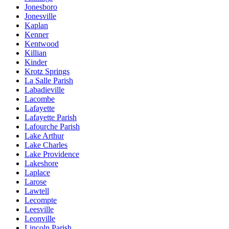
Jonesboro
Jonesville
Kaplan
Kenner
Kentwood
Killian
Kinder
Krotz Springs
La Salle Parish
Labadieville
Lacombe
Lafayette
Lafayette Parish
Lafourche Parish
Lake Arthur
Lake Charles
Lake Providence
Lakeshore
Laplace
Larose
Lawtell
Lecompte
Leesville
Leonville
Lincoln Parish