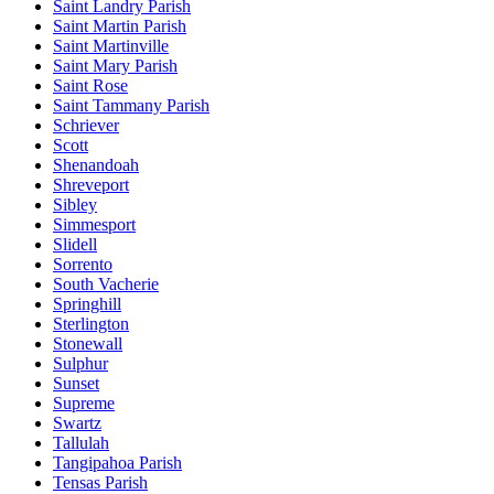
Saint Landry Parish
Saint Martin Parish
Saint Martinville
Saint Mary Parish
Saint Rose
Saint Tammany Parish
Schriever
Scott
Shenandoah
Shreveport
Sibley
Simmesport
Slidell
Sorrento
South Vacherie
Springhill
Sterlington
Stonewall
Sulphur
Sunset
Supreme
Swartz
Tallulah
Tangipahoa Parish
Tensas Parish