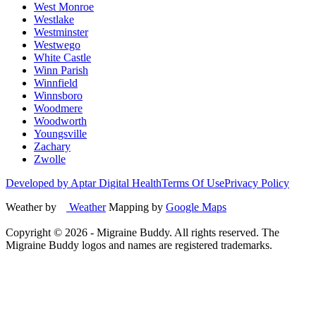
West Monroe
Westlake
Westminster
Westwego
White Castle
Winn Parish
Winnfield
Winnsboro
Woodmere
Woodworth
Youngsville
Zachary
Zwolle
Developed by Aptar Digital Health
Terms Of Use
Privacy Policy
Weather by
Weather
Mapping by
Google Maps
Copyright ©
2026
- Migraine Buddy. All rights reserved. The
Migraine Buddy logos and names are registered trademarks.