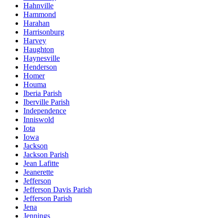
Hahnville
Hammond
Harahan
Harrisonburg
Harvey
Haughton
Haynesville
Henderson
Homer
Houma
Iberia Parish
Iberville Parish
Independence
Inniswold
Iota
Iowa
Jackson
Jackson Parish
Jean Lafitte
Jeanerette
Jefferson
Jefferson Davis Parish
Jefferson Parish
Jena
Jennings