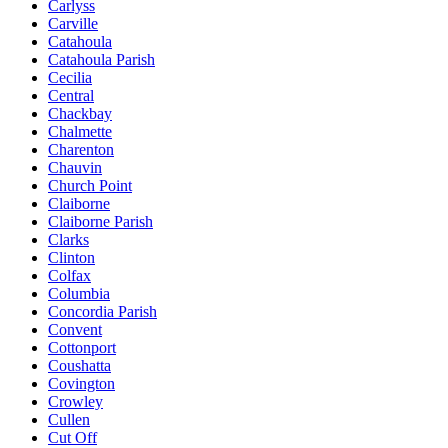
Carlyss
Carville
Catahoula
Catahoula Parish
Cecilia
Central
Chackbay
Chalmette
Charenton
Chauvin
Church Point
Claiborne
Claiborne Parish
Clarks
Clinton
Colfax
Columbia
Concordia Parish
Convent
Cottonport
Coushatta
Covington
Crowley
Cullen
Cut Off