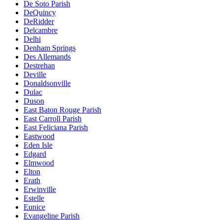
De Soto Parish
DeQuincy
DeRidder
Delcambre
Delhi
Denham Springs
Des Allemands
Destrehan
Deville
Donaldsonville
Dulac
Duson
East Baton Rouge Parish
East Carroll Parish
East Feliciana Parish
Eastwood
Eden Isle
Edgard
Elmwood
Elton
Erath
Erwinville
Estelle
Eunice
Evangeline Parish