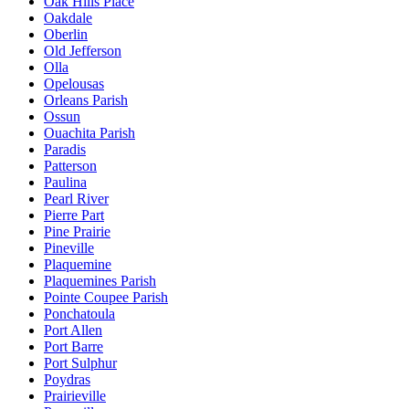
Oak Hills Place
Oakdale
Oberlin
Old Jefferson
Olla
Opelousas
Orleans Parish
Ossun
Ouachita Parish
Paradis
Patterson
Paulina
Pearl River
Pierre Part
Pine Prairie
Pineville
Plaquemine
Plaquemines Parish
Pointe Coupee Parish
Ponchatoula
Port Allen
Port Barre
Port Sulphur
Poydras
Prairieville