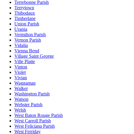
Terrebonne Parish
Terrytown
Thibodaux
Timberlane
Union Parish
Urania
Vermilion Parish
Vernon Parish
Vidalia
Vienna Bend
Village Saint George
Ville Platte
Vinton
Violet
Vivian
Waggaman
Walker
Washington Parish
Watson
Webster Parish
Welsh
West Baton Rouge Parish
West Carroll Parish
West Feliciana Parish
West Ferriday