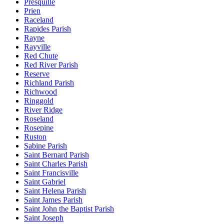
Presquille
Prien
Raceland
Rapides Parish
Rayne
Rayville
Red Chute
Red River Parish
Reserve
Richland Parish
Richwood
Ringgold
River Ridge
Roseland
Rosepine
Ruston
Sabine Parish
Saint Bernard Parish
Saint Charles Parish
Saint Francisville
Saint Gabriel
Saint Helena Parish
Saint James Parish
Saint John the Baptist Parish
Saint Joseph