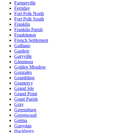
Farmerville
Ferriday
Fort Polk North
Fort Polk South
Franklin
Franklin Parish
Franklinton
French Settlement
Galliano
Gardere
Garyville
Glenmora
Golden Meadow
Gonzales
Grambling
Gramercy
Grand Isle
Grand Point
Grant Parish
Gray
Greensburg
Greenwood
Gretna
Gueydan
Hackberry