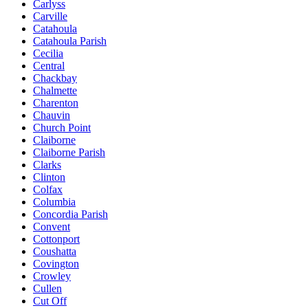
Carlyss
Carville
Catahoula
Catahoula Parish
Cecilia
Central
Chackbay
Chalmette
Charenton
Chauvin
Church Point
Claiborne
Claiborne Parish
Clarks
Clinton
Colfax
Columbia
Concordia Parish
Convent
Cottonport
Coushatta
Covington
Crowley
Cullen
Cut Off