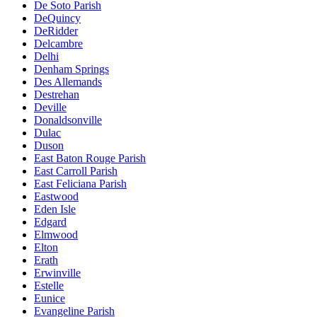
De Soto Parish
DeQuincy
DeRidder
Delcambre
Delhi
Denham Springs
Des Allemands
Destrehan
Deville
Donaldsonville
Dulac
Duson
East Baton Rouge Parish
East Carroll Parish
East Feliciana Parish
Eastwood
Eden Isle
Edgard
Elmwood
Elton
Erath
Erwinville
Estelle
Eunice
Evangeline Parish