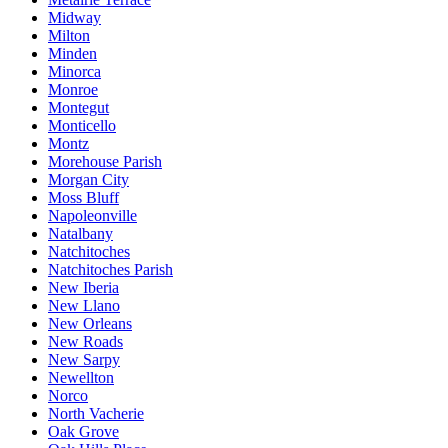
Midway
Milton
Minden
Minorca
Monroe
Montegut
Monticello
Montz
Morehouse Parish
Morgan City
Moss Bluff
Napoleonville
Natalbany
Natchitoches
Natchitoches Parish
New Iberia
New Llano
New Orleans
New Roads
New Sarpy
Newellton
Norco
North Vacherie
Oak Grove