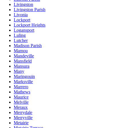
Livingston
Livingston Parish
Livonia
Lockport
Lockport Heights
Logansport
Luling
Lutcher
Madison Parish
Mamou
Mandeville
Mansfield
Mansura
Many
Maringouin
Marksville
Marrero
Mathews
Maurice
Melville
Meraux
Merrydale
Merryville
Metairie
Metairie Terrace