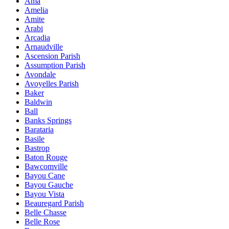
Ama
Amelia
Amite
Arabi
Arcadia
Arnaudville
Ascension Parish
Assumption Parish
Avondale
Avoyelles Parish
Baker
Baldwin
Ball
Banks Springs
Barataria
Basile
Bastrop
Baton Rouge
Bawcomville
Bayou Cane
Bayou Gauche
Bayou Vista
Beauregard Parish
Belle Chasse
Belle Rose