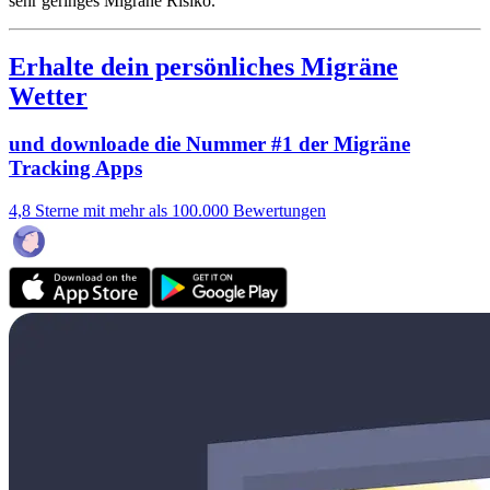
sehr geringes Migräne Risiko.
Erhalte dein persönliches Migräne
Wetter
und downloade die Nummer #1 der Migräne
Tracking Apps
4,8 Sterne mit mehr als 100.000 Bewertungen