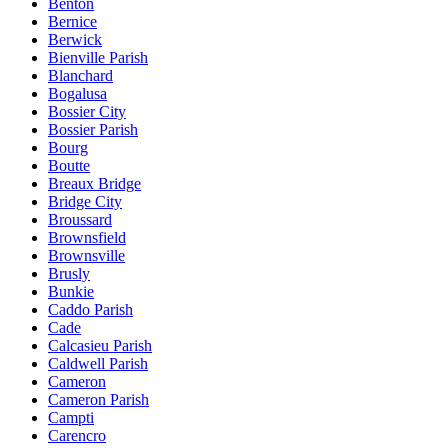
Benton
Bernice
Berwick
Bienville Parish
Blanchard
Bogalusa
Bossier City
Bossier Parish
Bourg
Boutte
Breaux Bridge
Bridge City
Broussard
Brownsfield
Brownsville
Brusly
Bunkie
Caddo Parish
Cade
Calcasieu Parish
Caldwell Parish
Cameron
Cameron Parish
Campti
Carencro