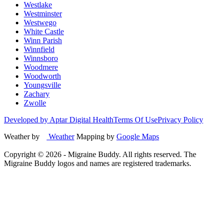
Westlake
Westminster
Westwego
White Castle
Winn Parish
Winnfield
Winnsboro
Woodmere
Woodworth
Youngsville
Zachary
Zwolle
Developed by Aptar Digital Health
Terms Of Use
Privacy Policy
Weather by
Weather
Mapping by
Google Maps
Copyright ©
2026
- Migraine Buddy. All rights reserved. The
Migraine Buddy logos and names are registered trademarks.