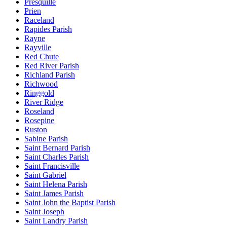
Presquille
Prien
Raceland
Rapides Parish
Rayne
Rayville
Red Chute
Red River Parish
Richland Parish
Richwood
Ringgold
River Ridge
Roseland
Rosepine
Ruston
Sabine Parish
Saint Bernard Parish
Saint Charles Parish
Saint Francisville
Saint Gabriel
Saint Helena Parish
Saint James Parish
Saint John the Baptist Parish
Saint Joseph
Saint Landry Parish