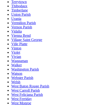
Terrytown
Thibodaux
Timberlane
Union Parish
Urania
Vermilion Parish
Vernon Parish
Vidalia
Vienna Bend
Village Saint George
Ville Platte
Vinton
Violet
Vivian
Waggaman
Walker
Washington Parish
Watson
Webster Parish
Welsh
West Baton Rouge Parish
West Carroll Parish
West Feliciana Parish
West Ferriday
West Monroe