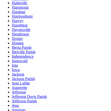
Hahnville
Hammond
Harahan
Harrisonburg
Harvey
Haughton
Haynesville
Henderson
Homer
Houma
Iberia Parish
Iberville Parish
Independence
Inniswold
Iota
Iowa
Jackson
Jackson Parish
Jean Lafitte
Jeanerette
Jefferson
Jefferson Davis Parish
Jefferson Parish
Jena
Jennings