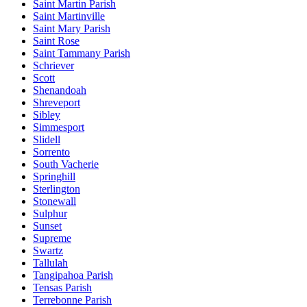
Saint Martin Parish
Saint Martinville
Saint Mary Parish
Saint Rose
Saint Tammany Parish
Schriever
Scott
Shenandoah
Shreveport
Sibley
Simmesport
Slidell
Sorrento
South Vacherie
Springhill
Sterlington
Stonewall
Sulphur
Sunset
Supreme
Swartz
Tallulah
Tangipahoa Parish
Tensas Parish
Terrebonne Parish