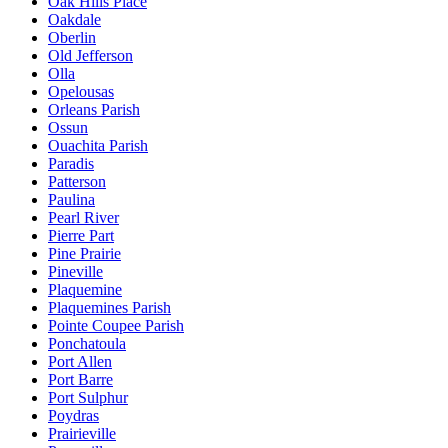
Oak Hills Place
Oakdale
Oberlin
Old Jefferson
Olla
Opelousas
Orleans Parish
Ossun
Ouachita Parish
Paradis
Patterson
Paulina
Pearl River
Pierre Part
Pine Prairie
Pineville
Plaquemine
Plaquemines Parish
Pointe Coupee Parish
Ponchatoula
Port Allen
Port Barre
Port Sulphur
Poydras
Prairieville