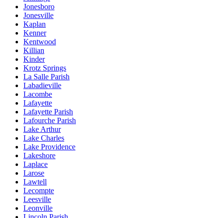
Jonesboro
Jonesville
Kaplan
Kenner
Kentwood
Killian
Kinder
Krotz Springs
La Salle Parish
Labadieville
Lacombe
Lafayette
Lafayette Parish
Lafourche Parish
Lake Arthur
Lake Charles
Lake Providence
Lakeshore
Laplace
Larose
Lawtell
Lecompte
Leesville
Leonville
Lincoln Parish