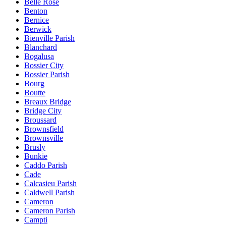
Belle Rose
Benton
Bernice
Berwick
Bienville Parish
Blanchard
Bogalusa
Bossier City
Bossier Parish
Bourg
Boutte
Breaux Bridge
Bridge City
Broussard
Brownsfield
Brownsville
Brusly
Bunkie
Caddo Parish
Cade
Calcasieu Parish
Caldwell Parish
Cameron
Cameron Parish
Campti