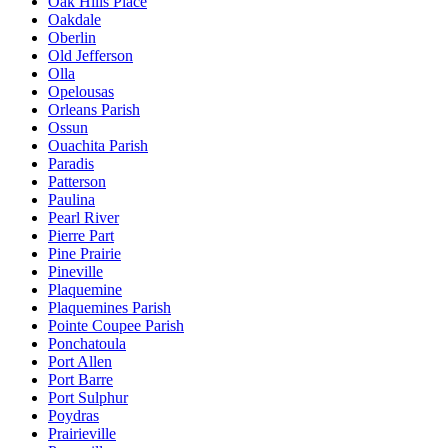
Oak Hills Place
Oakdale
Oberlin
Old Jefferson
Olla
Opelousas
Orleans Parish
Ossun
Ouachita Parish
Paradis
Patterson
Paulina
Pearl River
Pierre Part
Pine Prairie
Pineville
Plaquemine
Plaquemines Parish
Pointe Coupee Parish
Ponchatoula
Port Allen
Port Barre
Port Sulphur
Poydras
Prairieville