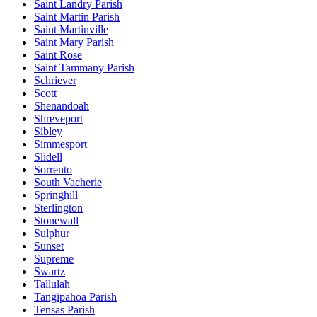
Saint Landry Parish
Saint Martin Parish
Saint Martinville
Saint Mary Parish
Saint Rose
Saint Tammany Parish
Schriever
Scott
Shenandoah
Shreveport
Sibley
Simmesport
Slidell
Sorrento
South Vacherie
Springhill
Sterlington
Stonewall
Sulphur
Sunset
Supreme
Swartz
Tallulah
Tangipahoa Parish
Tensas Parish