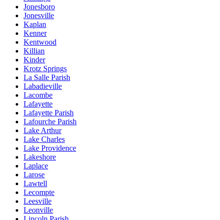
Jonesboro
Jonesville
Kaplan
Kenner
Kentwood
Killian
Kinder
Krotz Springs
La Salle Parish
Labadieville
Lacombe
Lafayette
Lafayette Parish
Lafourche Parish
Lake Arthur
Lake Charles
Lake Providence
Lakeshore
Laplace
Larose
Lawtell
Lecompte
Leesville
Leonville
Lincoln Parish