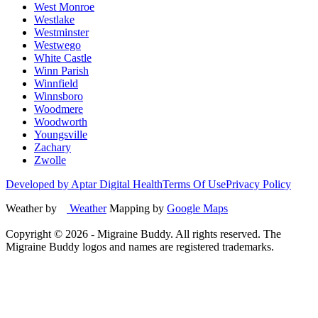
West Monroe
Westlake
Westminster
Westwego
White Castle
Winn Parish
Winnfield
Winnsboro
Woodmere
Woodworth
Youngsville
Zachary
Zwolle
Developed by Aptar Digital Health
Terms Of Use
Privacy Policy
Weather by
Weather
Mapping by
Google Maps
Copyright ©
2026
- Migraine Buddy. All rights reserved. The
Migraine Buddy logos and names are registered trademarks.