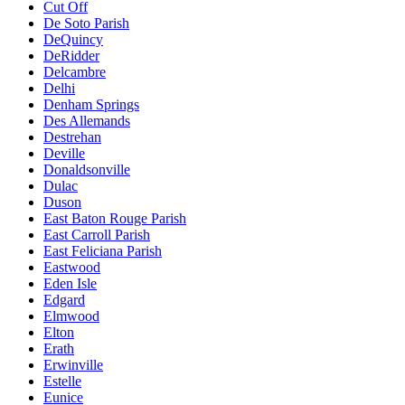
Cut Off
De Soto Parish
DeQuincy
DeRidder
Delcambre
Delhi
Denham Springs
Des Allemands
Destrehan
Deville
Donaldsonville
Dulac
Duson
East Baton Rouge Parish
East Carroll Parish
East Feliciana Parish
Eastwood
Eden Isle
Edgard
Elmwood
Elton
Erath
Erwinville
Estelle
Eunice