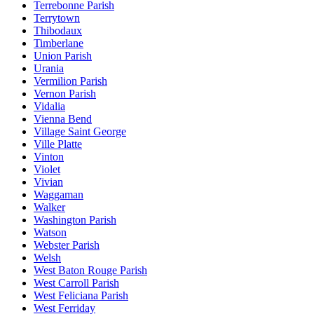
Terrebonne Parish
Terrytown
Thibodaux
Timberlane
Union Parish
Urania
Vermilion Parish
Vernon Parish
Vidalia
Vienna Bend
Village Saint George
Ville Platte
Vinton
Violet
Vivian
Waggaman
Walker
Washington Parish
Watson
Webster Parish
Welsh
West Baton Rouge Parish
West Carroll Parish
West Feliciana Parish
West Ferriday