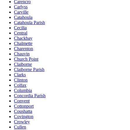
Carencro
Carlyss
Carville
Catahoula
Catahoula Parish
Cecilia
Central
Chackbay
Chalmette
Charenton
Chauvin
Church Point
Claiborne
Claiborne Parish
Clarks
Clinton
Colfax
Columbia
Concordia Parish
Convent
Cottonport
Coushatta
Covington
Crowley
Cullen