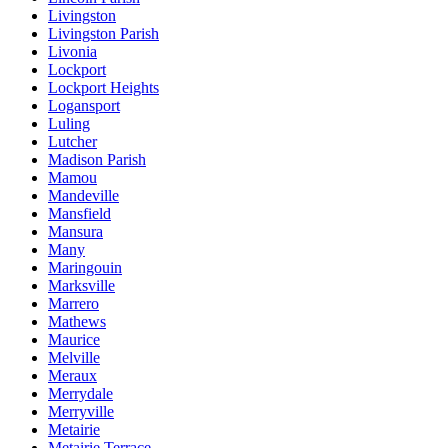
Livingston
Livingston Parish
Livonia
Lockport
Lockport Heights
Logansport
Luling
Lutcher
Madison Parish
Mamou
Mandeville
Mansfield
Mansura
Many
Maringouin
Marksville
Marrero
Mathews
Maurice
Melville
Meraux
Merrydale
Merryville
Metairie
Metairie Terrace