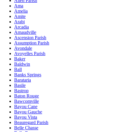
Allen Parish
Ama
Amelia
Amite
Arabi
Arcadia
Arnaudville
Ascension Parish
Assumption Parish
Avondale
Avoyelles Parish
Baker
Baldwin
Ball
Banks Springs
Barataria
Basile
Bastrop
Baton Rouge
Bawcomville
Bayou Cane
Bayou Gauche
Bayou Vista
Beauregard Parish
Belle Chasse