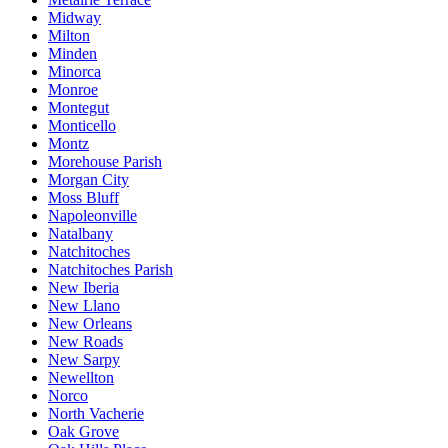
Midway
Milton
Minden
Minorca
Monroe
Montegut
Monticello
Montz
Morehouse Parish
Morgan City
Moss Bluff
Napoleonville
Natalbany
Natchitoches
Natchitoches Parish
New Iberia
New Llano
New Orleans
New Roads
New Sarpy
Newellton
Norco
North Vacherie
Oak Grove