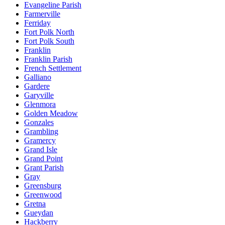
Evangeline Parish
Farmerville
Ferriday
Fort Polk North
Fort Polk South
Franklin
Franklin Parish
French Settlement
Galliano
Gardere
Garyville
Glenmora
Golden Meadow
Gonzales
Grambling
Gramercy
Grand Isle
Grand Point
Grant Parish
Gray
Greensburg
Greenwood
Gretna
Gueydan
Hackberry