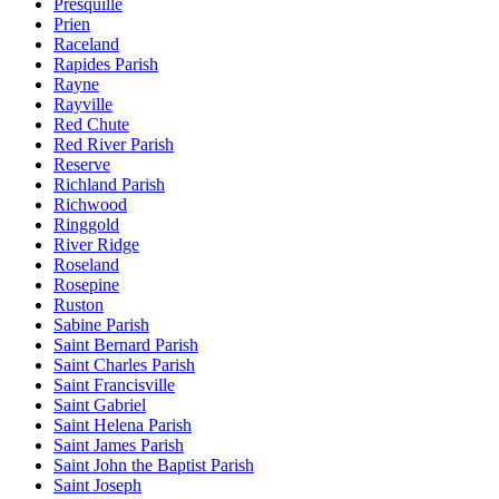
Presquille
Prien
Raceland
Rapides Parish
Rayne
Rayville
Red Chute
Red River Parish
Reserve
Richland Parish
Richwood
Ringgold
River Ridge
Roseland
Rosepine
Ruston
Sabine Parish
Saint Bernard Parish
Saint Charles Parish
Saint Francisville
Saint Gabriel
Saint Helena Parish
Saint James Parish
Saint John the Baptist Parish
Saint Joseph