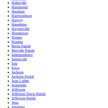
Hahnville
Hammond
Harahan
Harrisonburg
Harvey
Haughton
Haynesville
Henderson
Homer
Houma
Iberia Parish
Iberville Parish
Independence
Inniswold
Iota
Iowa
Jackson
Jackson Parish
Jean Lafitte
Jeanerette
Jefferson
Jefferson Davis Parish
Jefferson Parish
Jena
Jennings