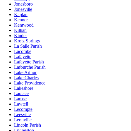
Jonesboro
Jonesville
Kaplan
Kenner
Kentwood
Killian
Kinder
Krotz Springs
La Salle Parish
Lacombe
Lafayette
Lafayette Parish
Lafourche Parish
Lake Arthur
Lake Charles
Lake Providence
Lakeshore
Laplace
Larose
Lawtell
Lecompte
Leesville
Leonville
Lincoln Parish
Livingston