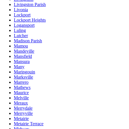
Livingston Parish
Livonia
Lockport
Lockport Heights
Logansport
Luling
Lutcher
Madison Parish
Mamou
Mandeville
Mansfield
Mansura
Many
Maringouin
Marksville
Marrero
Mathews
Maurice
Melville
Meraux
Merrydale
Merryville
Metairie
Metairie Terrace
Midway