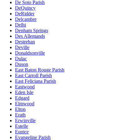
De Soto Parish
DeQuincy
DeRidder
Delcambre
Delhi
Denham Springs
Des Allemands
Destrehan
Deville
Donaldsonville
Dulac
Duson
East Baton Rouge Parish
East Carroll Parish
East Feliciana Parish
Eastwood
Eden Isle
Edgard
Elmwood
Elton
Erath
Erwinville
Estelle
Eunice
Evangeline Parish