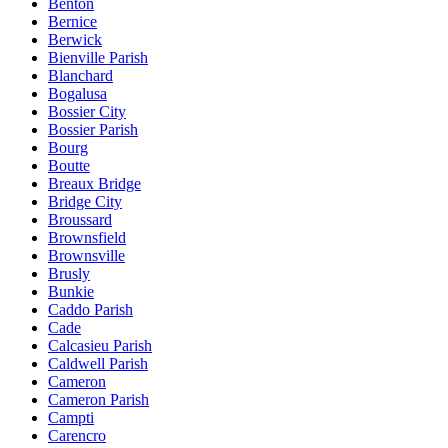
Benton
Bernice
Berwick
Bienville Parish
Blanchard
Bogalusa
Bossier City
Bossier Parish
Bourg
Boutte
Breaux Bridge
Bridge City
Broussard
Brownsfield
Brownsville
Brusly
Bunkie
Caddo Parish
Cade
Calcasieu Parish
Caldwell Parish
Cameron
Cameron Parish
Campti
Carencro