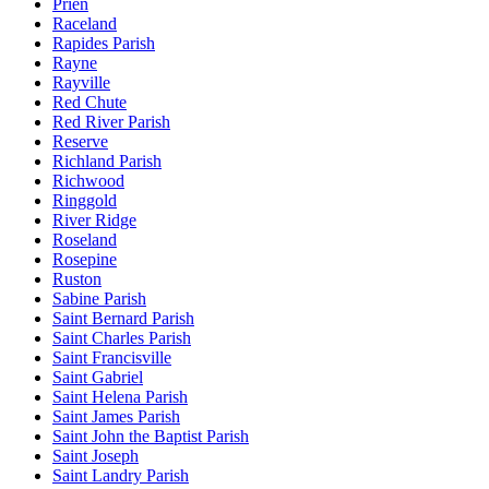
Prien
Raceland
Rapides Parish
Rayne
Rayville
Red Chute
Red River Parish
Reserve
Richland Parish
Richwood
Ringgold
River Ridge
Roseland
Rosepine
Ruston
Sabine Parish
Saint Bernard Parish
Saint Charles Parish
Saint Francisville
Saint Gabriel
Saint Helena Parish
Saint James Parish
Saint John the Baptist Parish
Saint Joseph
Saint Landry Parish