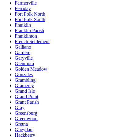
Farmerville
Ferriday
Fort Polk North
Fort Polk South
Franklin
Franklin Parish
Franklinton
French Settlement
Galliano
Gardere
Garyville
Glenmora
Golden Meadow
Gonzales
Grambling
Gramercy
Grand Isle
Grand Point
Grant Parish
Gray
Greensburg
Greenwood
Gretna
Gueydan
Hackberry