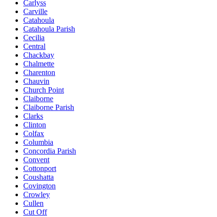
Carlyss
Carville
Catahoula
Catahoula Parish
Cecilia
Central
Chackbay
Chalmette
Charenton
Chauvin
Church Point
Claiborne
Claiborne Parish
Clarks
Clinton
Colfax
Columbia
Concordia Parish
Convent
Cottonport
Coushatta
Covington
Crowley
Cullen
Cut Off