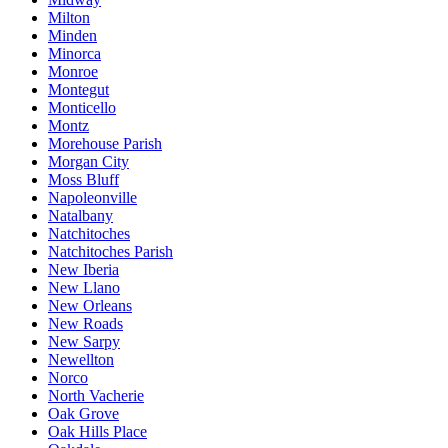
Milton
Minden
Minorca
Monroe
Montegut
Monticello
Montz
Morehouse Parish
Morgan City
Moss Bluff
Napoleonville
Natalbany
Natchitoches
Natchitoches Parish
New Iberia
New Llano
New Orleans
New Roads
New Sarpy
Newellton
Norco
North Vacherie
Oak Grove
Oak Hills Place