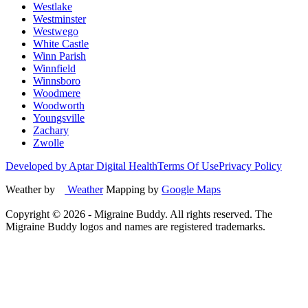
Westlake
Westminster
Westwego
White Castle
Winn Parish
Winnfield
Winnsboro
Woodmere
Woodworth
Youngsville
Zachary
Zwolle
Developed by Aptar Digital Health
Terms Of Use
Privacy Policy
Weather by
Weather
Mapping by
Google Maps
Copyright ©
2026
- Migraine Buddy. All rights reserved. The
Migraine Buddy logos and names are registered trademarks.