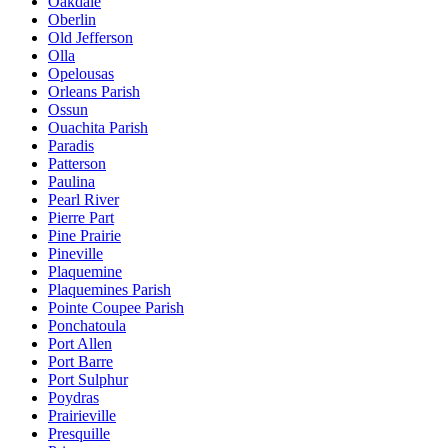
Oakdale
Oberlin
Old Jefferson
Olla
Opelousas
Orleans Parish
Ossun
Ouachita Parish
Paradis
Patterson
Paulina
Pearl River
Pierre Part
Pine Prairie
Pineville
Plaquemine
Plaquemines Parish
Pointe Coupee Parish
Ponchatoula
Port Allen
Port Barre
Port Sulphur
Poydras
Prairieville
Presquille