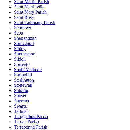
Saint Martin Parish
Saint Martinville
Saint Mary Parish
Saint Rose
Saint Tammany Parish
Schriever
Scott
Shenandoah
Shreveport
Sibley
Simmesport
Slidell
Sorrento
South Vacherie
Springhill
Sterlington
Stonewall
Sulphur
Sunset
Supreme
Swartz
Tallulah
Tangipahoa Parish
Tensas Parish
Terrebonne Parish