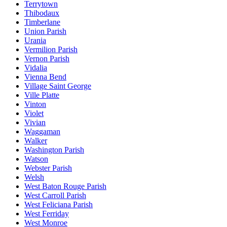
Terrytown
Thibodaux
Timberlane
Union Parish
Urania
Vermilion Parish
Vernon Parish
Vidalia
Vienna Bend
Village Saint George
Ville Platte
Vinton
Violet
Vivian
Waggaman
Walker
Washington Parish
Watson
Webster Parish
Welsh
West Baton Rouge Parish
West Carroll Parish
West Feliciana Parish
West Ferriday
West Monroe