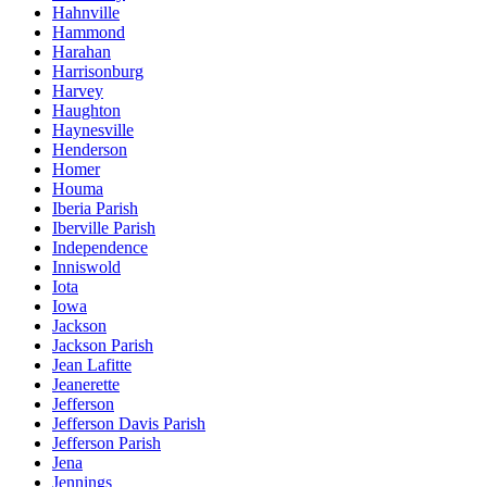
Hahnville
Hammond
Harahan
Harrisonburg
Harvey
Haughton
Haynesville
Henderson
Homer
Houma
Iberia Parish
Iberville Parish
Independence
Inniswold
Iota
Iowa
Jackson
Jackson Parish
Jean Lafitte
Jeanerette
Jefferson
Jefferson Davis Parish
Jefferson Parish
Jena
Jennings