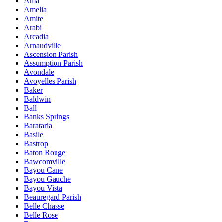
Ama
Amelia
Amite
Arabi
Arcadia
Arnaudville
Ascension Parish
Assumption Parish
Avondale
Avoyelles Parish
Baker
Baldwin
Ball
Banks Springs
Barataria
Basile
Bastrop
Baton Rouge
Bawcomville
Bayou Cane
Bayou Gauche
Bayou Vista
Beauregard Parish
Belle Chasse
Belle Rose