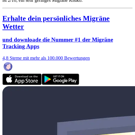
ist 2/10
, ein sehr geringes Migräne Risiko.
Erhalte dein persönliches Migräne
Wetter
und downloade die Nummer #1 der Migräne
Tracking Apps
4,8 Sterne mit mehr als 100.000 Bewertungen