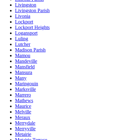
Livingston
Livingston Parish
Livonia
Lockport
Lockport Heights
Logansport
Luling
Lutcher
Madison Parish
Mamou
Mandeville
Mansfield
Mansura
Many
Maringouin
Marksville
Marrero
Mathews
Maurice
Melville
Meraux
Merrydale
Merryville
Metairie
Metairie Terrace