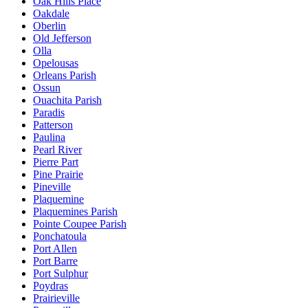
Oak Hills Place
Oakdale
Oberlin
Old Jefferson
Olla
Opelousas
Orleans Parish
Ossun
Ouachita Parish
Paradis
Patterson
Paulina
Pearl River
Pierre Part
Pine Prairie
Pineville
Plaquemine
Plaquemines Parish
Pointe Coupee Parish
Ponchatoula
Port Allen
Port Barre
Port Sulphur
Poydras
Prairieville