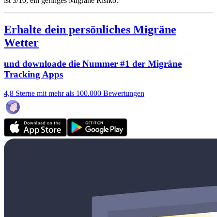
ist 3/10
, ein geringes Migräne Risiko.
Erhalte dein persönliches Migräne
Wetter
und downloade die Nummer #1 der Migräne
Tracking Apps
4,8 Sterne mit mehr als 100.000 Bewertungen