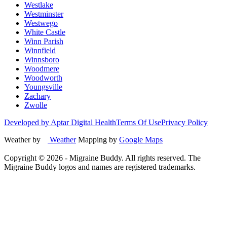
Westlake
Westminster
Westwego
White Castle
Winn Parish
Winnfield
Winnsboro
Woodmere
Woodworth
Youngsville
Zachary
Zwolle
Developed by Aptar Digital Health
Terms Of Use
Privacy Policy
Weather by
Weather
Mapping by
Google Maps
Copyright ©
2026
- Migraine Buddy. All rights reserved. The
Migraine Buddy logos and names are registered trademarks.