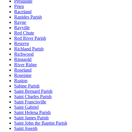
Presquille
Prien
Raceland
Rapides Parish
Rayne
Rayville
Red Chute
Red River Parish
Reserve
Richland Parish
Richwood
Ringgold
River Ridge
Roseland
Rosepine
Ruston
Sabine Parish
Saint Bernard Parish
Saint Charles Parish
Saint Francisville
Saint Gabriel
Saint Helena Parish
Saint James Parish
Saint John the Baptist Parish
Saint Joseph