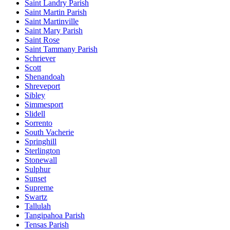
Saint Landry Parish
Saint Martin Parish
Saint Martinville
Saint Mary Parish
Saint Rose
Saint Tammany Parish
Schriever
Scott
Shenandoah
Shreveport
Sibley
Simmesport
Slidell
Sorrento
South Vacherie
Springhill
Sterlington
Stonewall
Sulphur
Sunset
Supreme
Swartz
Tallulah
Tangipahoa Parish
Tensas Parish