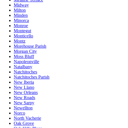
Midway
Milton
Minden
Minorca
Monroe
Montegut
Monticello
Montz
Morehouse Parish
Morgan City
Moss Bluff
Napoleonville
Natalbany
Natchitoches
Natchitoches Parish
New Iberia
New Llano
New Orleans
New Roads
New Sarpy
Newellton
Norco
North Vacherie
Oak Grove