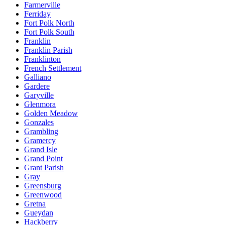
Farmerville
Ferriday
Fort Polk North
Fort Polk South
Franklin
Franklin Parish
Franklinton
French Settlement
Galliano
Gardere
Garyville
Glenmora
Golden Meadow
Gonzales
Grambling
Gramercy
Grand Isle
Grand Point
Grant Parish
Gray
Greensburg
Greenwood
Gretna
Gueydan
Hackberry