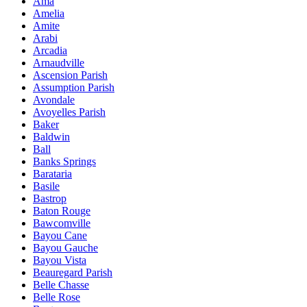
Ama
Amelia
Amite
Arabi
Arcadia
Arnaudville
Ascension Parish
Assumption Parish
Avondale
Avoyelles Parish
Baker
Baldwin
Ball
Banks Springs
Barataria
Basile
Bastrop
Baton Rouge
Bawcomville
Bayou Cane
Bayou Gauche
Bayou Vista
Beauregard Parish
Belle Chasse
Belle Rose