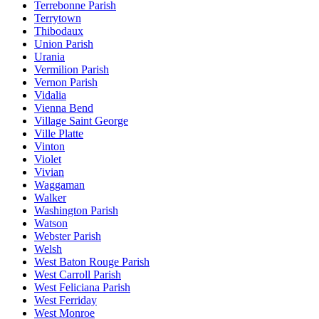
Terrebonne Parish
Terrytown
Thibodaux
Union Parish
Urania
Vermilion Parish
Vernon Parish
Vidalia
Vienna Bend
Village Saint George
Ville Platte
Vinton
Violet
Vivian
Waggaman
Walker
Washington Parish
Watson
Webster Parish
Welsh
West Baton Rouge Parish
West Carroll Parish
West Feliciana Parish
West Ferriday
West Monroe