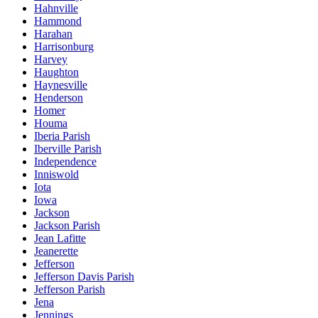
Hahnville
Hammond
Harahan
Harrisonburg
Harvey
Haughton
Haynesville
Henderson
Homer
Houma
Iberia Parish
Iberville Parish
Independence
Inniswold
Iota
Iowa
Jackson
Jackson Parish
Jean Lafitte
Jeanerette
Jefferson
Jefferson Davis Parish
Jefferson Parish
Jena
Jennings