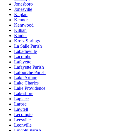
Jonesboro
Jonesville
Kaplan
Kenner
Kentwood
Killian
Kinder
Krotz Springs
La Salle Parish
Labadieville
Lacombe
Lafayette
Lafayette Parish
Lafourche Parish
Lake Arthur
Lake Charles
Lake Providence
Lakeshore
Laplace
Larose
Lawtell
Lecompte
Leesville
Leonville
Lincoln Parish