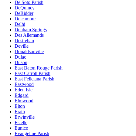
De Soto Parish
DeQuincy
DeRidder
Delcambre
Delhi
Denham Springs
Des Allemands
Destrehan
Deville
Donaldsonville
Dulac
Duson
East Baton Rouge Parish
East Carroll Parish
East Feliciana Parish
Eastwood
Eden Isle
Edgard
Elmwood
Elton
Erath
Erwinville
Estelle
Eunice
Evangeline Parish