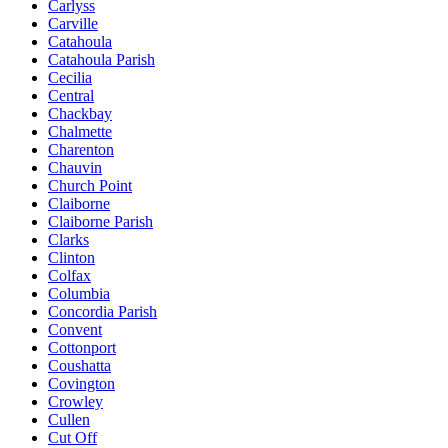
Carlyss
Carville
Catahoula
Catahoula Parish
Cecilia
Central
Chackbay
Chalmette
Charenton
Chauvin
Church Point
Claiborne
Claiborne Parish
Clarks
Clinton
Colfax
Columbia
Concordia Parish
Convent
Cottonport
Coushatta
Covington
Crowley
Cullen
Cut Off