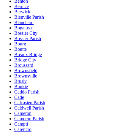
Benton
Bernice
Berwick
Bienville Parish
Blanchard
Bogalusa
Bossier City
Bossier Parish
Bourg
Boutte
Breaux Bridge
Bridge City
Broussard
Brownsfield
Brownsville
Brusly
Bunkie
Caddo Parish
Cade
Calcasieu Parish
Caldwell Parish
Cameron
Cameron Parish
Campti
Carencro