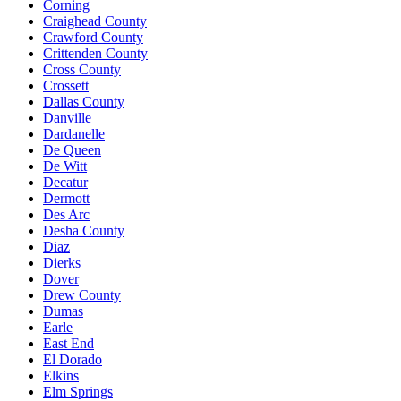
Corning
Craighead County
Crawford County
Crittenden County
Cross County
Crossett
Dallas County
Danville
Dardanelle
De Queen
De Witt
Decatur
Dermott
Des Arc
Desha County
Diaz
Dierks
Dover
Drew County
Dumas
Earle
East End
El Dorado
Elkins
Elm Springs