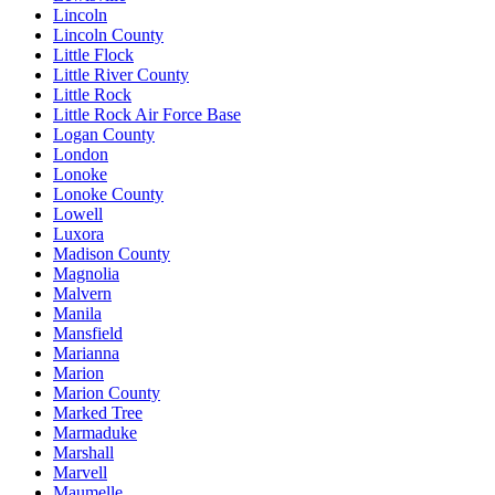
Lincoln
Lincoln County
Little Flock
Little River County
Little Rock
Little Rock Air Force Base
Logan County
London
Lonoke
Lonoke County
Lowell
Luxora
Madison County
Magnolia
Malvern
Manila
Mansfield
Marianna
Marion
Marion County
Marked Tree
Marmaduke
Marshall
Marvell
Maumelle