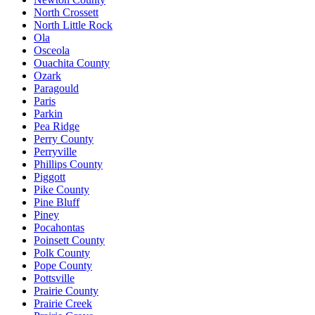
North Crossett
North Little Rock
Ola
Osceola
Ouachita County
Ozark
Paragould
Paris
Parkin
Pea Ridge
Perry County
Perryville
Phillips County
Piggott
Pike County
Pine Bluff
Piney
Pocahontas
Poinsett County
Polk County
Pope County
Pottsville
Prairie County
Prairie Creek