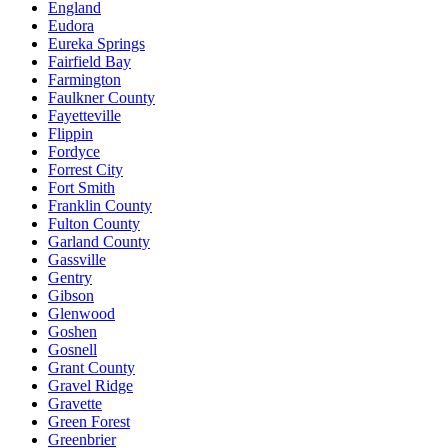
England
Eudora
Eureka Springs
Fairfield Bay
Farmington
Faulkner County
Fayetteville
Flippin
Fordyce
Forrest City
Fort Smith
Franklin County
Fulton County
Garland County
Gassville
Gentry
Gibson
Glenwood
Goshen
Gosnell
Grant County
Gravel Ridge
Gravette
Green Forest
Greenbrier