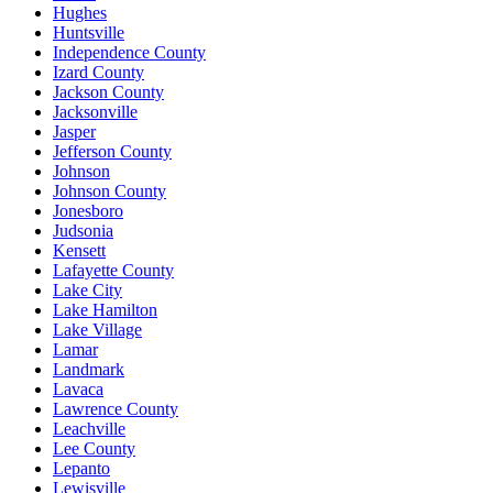
Hughes
Huntsville
Independence County
Izard County
Jackson County
Jacksonville
Jasper
Jefferson County
Johnson
Johnson County
Jonesboro
Judsonia
Kensett
Lafayette County
Lake City
Lake Hamilton
Lake Village
Lamar
Landmark
Lavaca
Lawrence County
Leachville
Lee County
Lepanto
Lewisville