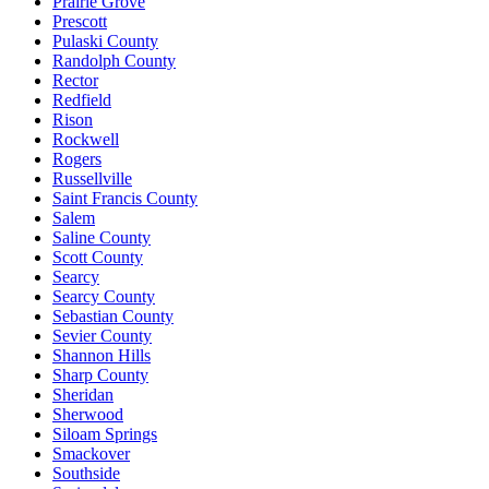
Prairie Grove
Prescott
Pulaski County
Randolph County
Rector
Redfield
Rison
Rockwell
Rogers
Russellville
Saint Francis County
Salem
Saline County
Scott County
Searcy
Searcy County
Sebastian County
Sevier County
Shannon Hills
Sharp County
Sheridan
Sherwood
Siloam Springs
Smackover
Southside