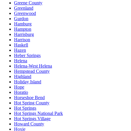
Greene County
Greenland
Greenwood
Gurdon
Hamburg
Hampton
Harrisburg
Harrison
Haskell
Hazen
Heber Springs
Helena
Helena-West Helena
Hempstead County
Highland
Holiday Island
Hope
Horatio
Horseshoe Bend
Hot Spring County
Hot Springs
Hot Springs National Park
Hot Springs Village
Howard County
Hoxie