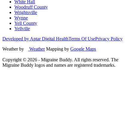
White Hall
Woodruff County
Wrightsville
Wynne
Yell County
Yellville
Developed by Aptar Digital Health
Terms Of Use
Privacy Policy
Weather by
Weather
Mapping by
Google Maps
Copyright ©
2026
- Migraine Buddy. All rights reserved. The
Migraine Buddy logos and names are registered trademarks.