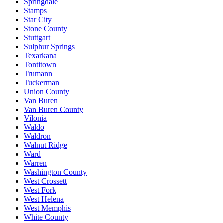
Springdale
Stamps
Star City
Stone County
Stuttgart
Sulphur Springs
Texarkana
Tontitown
Trumann
Tuckerman
Union County
Van Buren
Van Buren County
Vilonia
Waldo
Waldron
Walnut Ridge
Ward
Warren
Washington County
West Crossett
West Fork
West Helena
West Memphis
White County