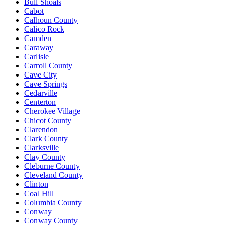
Bull Shoals
Cabot
Calhoun County
Calico Rock
Camden
Caraway
Carlisle
Carroll County
Cave City
Cave Springs
Cedarville
Centerton
Cherokee Village
Chicot County
Clarendon
Clark County
Clarksville
Clay County
Cleburne County
Cleveland County
Clinton
Coal Hill
Columbia County
Conway
Conway County