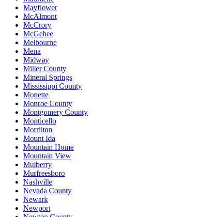
Mayflower
McAlmont
McCrory
McGehee
Melbourne
Mena
Midway
Miller County
Mineral Springs
Mississippi County
Monette
Monroe County
Montgomery County
Monticello
Morrilton
Mount Ida
Mountain Home
Mountain View
Mulberry
Murfreesboro
Nashville
Nevada County
Newark
Newport
Newton County