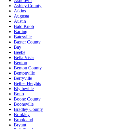
Ashdown
Ashley County
Atkins
Augusta
Austin
Bald Knob
Barling
Batesville
Baxter County
Bay
Beebe
Bella Vista
Benton
Benton County
Bentonville
Berryville
Bethel Heights
Blytheville
Bono
Boone County
Booneville
Bradley County
Brinkley
Brookland
Bryant