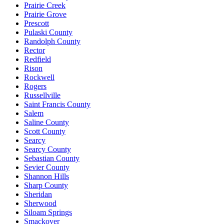
Prairie Creek
Prairie Grove
Prescott
Pulaski County
Randolph County
Rector
Redfield
Rison
Rockwell
Rogers
Russellville
Saint Francis County
Salem
Saline County
Scott County
Searcy
Searcy County
Sebastian County
Sevier County
Shannon Hills
Sharp County
Sheridan
Sherwood
Siloam Springs
Smackover