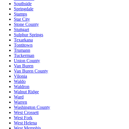
Southside
Springdale
Stamps
Star City
Stone County
Stuttgart
Sulphur Springs
Texarkana
Tontitown
Trumann
Tuckerman
Union County
Van Buren
Van Buren County
Vilonia
Waldo
Waldron
Walnut Ridge
Ward
Warren
Washington County
West Crossett
West Fork
West Helena
West Memphis