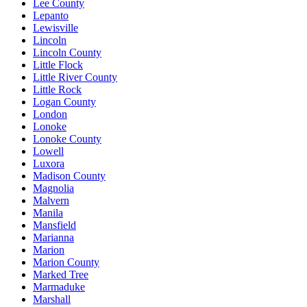
Lee County
Lepanto
Lewisville
Lincoln
Lincoln County
Little Flock
Little River County
Little Rock
Logan County
London
Lonoke
Lonoke County
Lowell
Luxora
Madison County
Magnolia
Malvern
Manila
Mansfield
Marianna
Marion
Marion County
Marked Tree
Marmaduke
Marshall