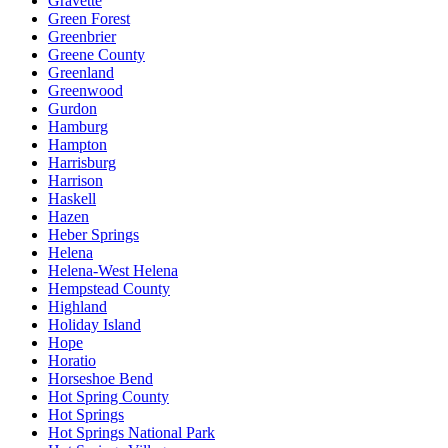
Gravette
Green Forest
Greenbrier
Greene County
Greenland
Greenwood
Gurdon
Hamburg
Hampton
Harrisburg
Harrison
Haskell
Hazen
Heber Springs
Helena
Helena-West Helena
Hempstead County
Highland
Holiday Island
Hope
Horatio
Horseshoe Bend
Hot Spring County
Hot Springs
Hot Springs National Park