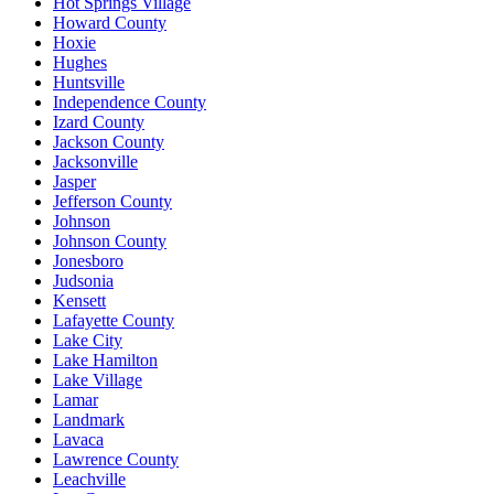
Hot Springs Village
Howard County
Hoxie
Hughes
Huntsville
Independence County
Izard County
Jackson County
Jacksonville
Jasper
Jefferson County
Johnson
Johnson County
Jonesboro
Judsonia
Kensett
Lafayette County
Lake City
Lake Hamilton
Lake Village
Lamar
Landmark
Lavaca
Lawrence County
Leachville