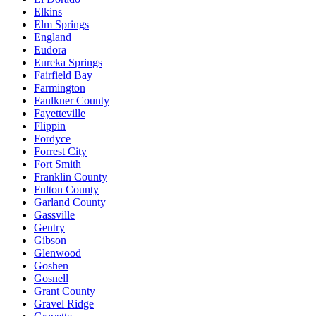
Elkins
Elm Springs
England
Eudora
Eureka Springs
Fairfield Bay
Farmington
Faulkner County
Fayetteville
Flippin
Fordyce
Forrest City
Fort Smith
Franklin County
Fulton County
Garland County
Gassville
Gentry
Gibson
Glenwood
Goshen
Gosnell
Grant County
Gravel Ridge