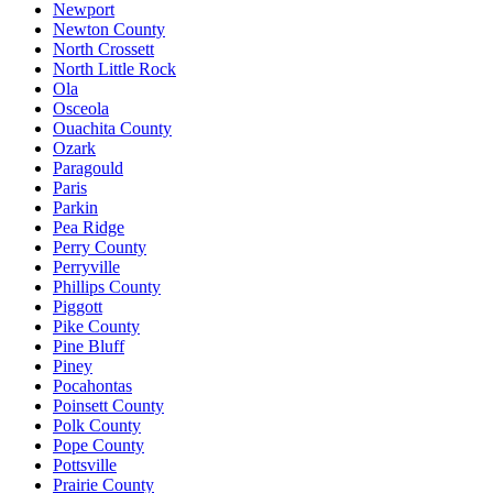
Newport
Newton County
North Crossett
North Little Rock
Ola
Osceola
Ouachita County
Ozark
Paragould
Paris
Parkin
Pea Ridge
Perry County
Perryville
Phillips County
Piggott
Pike County
Pine Bluff
Piney
Pocahontas
Poinsett County
Polk County
Pope County
Pottsville
Prairie County