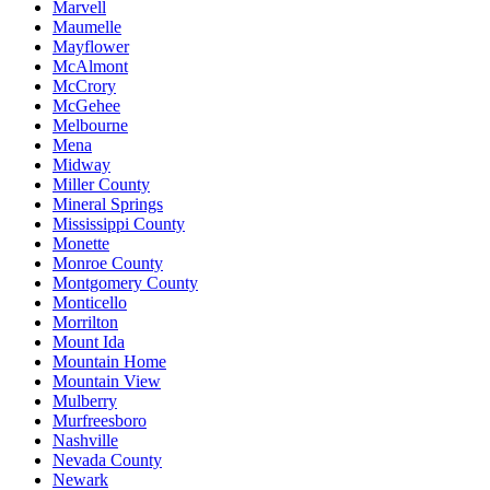
Marvell
Maumelle
Mayflower
McAlmont
McCrory
McGehee
Melbourne
Mena
Midway
Miller County
Mineral Springs
Mississippi County
Monette
Monroe County
Montgomery County
Monticello
Morrilton
Mount Ida
Mountain Home
Mountain View
Mulberry
Murfreesboro
Nashville
Nevada County
Newark