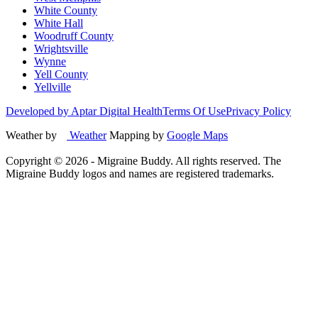
White County
White Hall
Woodruff County
Wrightsville
Wynne
Yell County
Yellville
Developed by Aptar Digital Health
Terms Of Use
Privacy Policy
Weather by
Weather
Mapping by
Google Maps
Copyright ©
2026
- Migraine Buddy. All rights reserved. The
Migraine Buddy logos and names are registered trademarks.