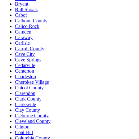
Bryant
Bull Shoals
Cabot
Calhoun County
Calico Rock
Camden
Caraway
Carlisle
Carroll County
Cave City
Cave Springs
Cedarville
Centerton
Charleston
Cherokee Village
Chicot County
Clarendon
Clark County
Clarksville
Clay County
Cleburne County
Cleveland County
Clinton
Coal Hill
Columbia County