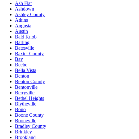
Ash Flat
Ashdown
Ashley County
Atkins
Augusta
Austin
Bald Knob
Barling
Batesville
Baxter County
Bay
Beebe
Bella Vista
Benton
Benton County
Bentonville
Berryville
Bethel Heights
Blytheville
Bono
Boone County
Booneville
Bradley County
Brinkley
Brookland