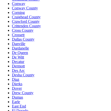
Conway
Conway County
Corning
Craighead County
Crawford County
Crittenden County
Cross County
Crossett
Dallas County
Danville
Dardanelle
De Queen
De Witt
Decatur
Dermott
Des Arc
Desha County
Diaz
Dierks
Dover
Drew County
Dumas
Earle
East End
El Dorado