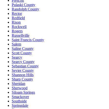
Prescott
Pulaski County
Randolph County
Rector
Redfield
Rison
Rockwell
Rogers
Russellville
Saint Francis County
Salem
Saline County
Scott County
Searcy
Searcy County
Sebastian County
Sevier County
Shannon Hills
Sharp County
Sheridan
Sherwood
Siloam Springs
Smackover
Southside
Springdale