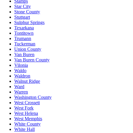
Stamps
Star City
Stone County
Stuttgart
Sulphur Springs
Texarkana
Tontitown
Trumann
Tuckerman
Union County
Van Buren
Van Buren County
Vilonia
Waldo
Waldron
Walnut Ridge
Ward
Warren
Washington County
West Crossett
West Fork
West Helena
West Memphis
White County
White Hall