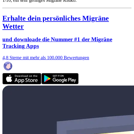
1/10
, ein sehr geringes Migräne Risiko.
Erhalte dein persönliches Migräne
Wetter
und downloade die Nummer #1 der Migräne
Tracking Apps
4,8 Sterne mit mehr als 100.000 Bewertungen