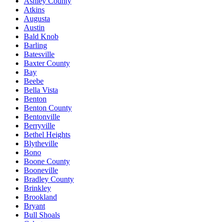
Ashley County
Atkins
Augusta
Austin
Bald Knob
Barling
Batesville
Baxter County
Bay
Beebe
Bella Vista
Benton
Benton County
Bentonville
Berryville
Bethel Heights
Blytheville
Bono
Boone County
Booneville
Bradley County
Brinkley
Brookland
Bryant
Bull Shoals