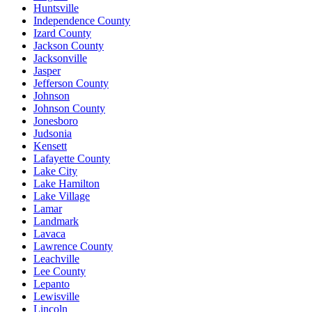
Huntsville
Independence County
Izard County
Jackson County
Jacksonville
Jasper
Jefferson County
Johnson
Johnson County
Jonesboro
Judsonia
Kensett
Lafayette County
Lake City
Lake Hamilton
Lake Village
Lamar
Landmark
Lavaca
Lawrence County
Leachville
Lee County
Lepanto
Lewisville
Lincoln