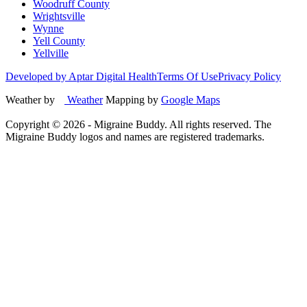
Woodruff County
Wrightsville
Wynne
Yell County
Yellville
Developed by Aptar Digital Health
Terms Of Use
Privacy Policy
Weather by
Weather
Mapping by
Google Maps
Copyright ©
2026
- Migraine Buddy. All rights reserved. The
Migraine Buddy logos and names are registered trademarks.