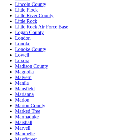
Lincoln County
Little Flock
Little River County
Little Rock
Little Rock Air Force Base
Logan County
London
Lonoke
Lonoke County
Lowell
Luxora
Madison County
Magnolia
Malvern
Manila
Mansfield
Marianna
Marion
Marion County
Marked Tree
Marmaduke
Marshall
Marvell
Maumelle
Mayflower