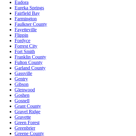
Eudora
Eureka Springs
Fairfield Bay
Farmington
Faulkner County
Fayetteville
Flippin
Fordyce
Forrest City
Fort Smith
Franklin County
Fulton County
Garland County
Gassville
Gentry
Gibson
Glenwood
Goshen
Gosnell
Grant County
Gravel Ridge
Gravette
Green Forest
Greenbrier
Greene County