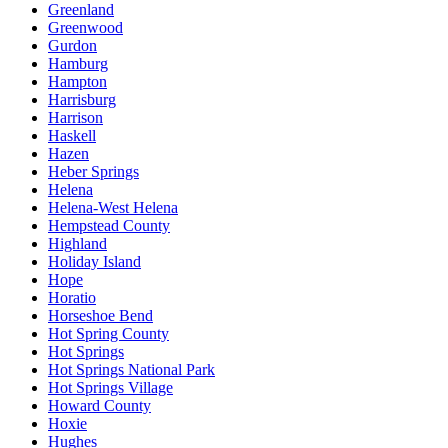
Greenland
Greenwood
Gurdon
Hamburg
Hampton
Harrisburg
Harrison
Haskell
Hazen
Heber Springs
Helena
Helena-West Helena
Hempstead County
Highland
Holiday Island
Hope
Horatio
Horseshoe Bend
Hot Spring County
Hot Springs
Hot Springs National Park
Hot Springs Village
Howard County
Hoxie
Hughes