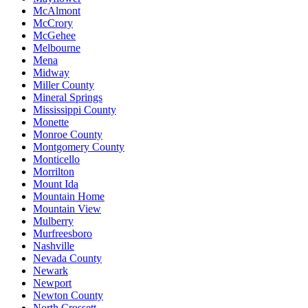
McAlmont
McCrory
McGehee
Melbourne
Mena
Midway
Miller County
Mineral Springs
Mississippi County
Monette
Monroe County
Montgomery County
Monticello
Morrilton
Mount Ida
Mountain Home
Mountain View
Mulberry
Murfreesboro
Nashville
Nevada County
Newark
Newport
Newton County
North Crossett