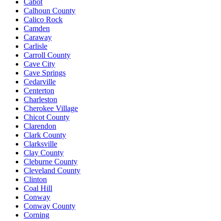
Cabot
Calhoun County
Calico Rock
Camden
Caraway
Carlisle
Carroll County
Cave City
Cave Springs
Cedarville
Centerton
Charleston
Cherokee Village
Chicot County
Clarendon
Clark County
Clarksville
Clay County
Cleburne County
Cleveland County
Clinton
Coal Hill
Conway
Conway County
Corning