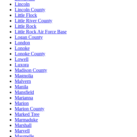
Lincoln
Lincoln County
Little Flock
Little River County
Little Rock
Little Rock Air Force Base
Logan County
London
Lonoke
Lonoke County
Lowell
Luxora
Madison County
Magnolia
Malvern
Manila
Mansfield
Marianna
Marion
Marion County
Marked Tree
Marmaduke
Marshall
Marvell
Maumelle