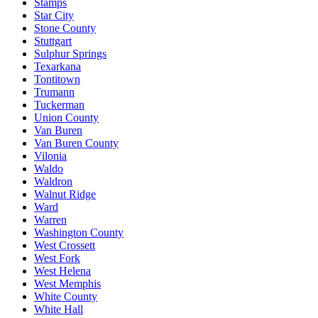
Stamps
Star City
Stone County
Stuttgart
Sulphur Springs
Texarkana
Tontitown
Trumann
Tuckerman
Union County
Van Buren
Van Buren County
Vilonia
Waldo
Waldron
Walnut Ridge
Ward
Warren
Washington County
West Crossett
West Fork
West Helena
West Memphis
White County
White Hall