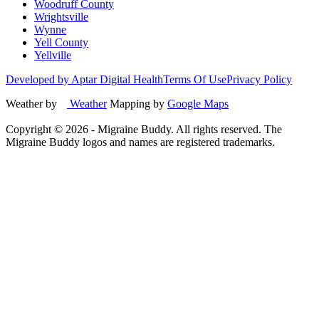
Woodruff County
Wrightsville
Wynne
Yell County
Yellville
Developed by Aptar Digital Health
Terms Of Use
Privacy Policy
Weather by
Weather
Mapping by
Google Maps
Copyright ©
2026
- Migraine Buddy. All rights reserved. The
Migraine Buddy logos and names are registered trademarks.