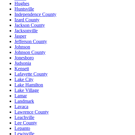
Hughes
Huntsville
Independence County
Izard County
Jackson County
Jacksonville
Jasper
Jefferson County
Johnson
Johnson County
Jonesboro
Judsonia
Kensett
Lafayette County
Lake City
Lake Hamilton
Lake Village
Lamar
Landmark
Lavaca
Lawrence County
Leachville
Lee County
Lepanto
Lewisville