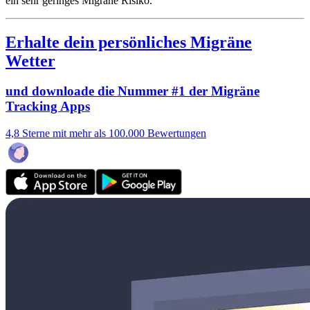
ein sehr geringes Migräne Risiko.
Erhalte dein persönliches Migräne
Wetter
und downloade die Nummer #1 der Migräne
Tracking Apps
4,8 Sterne mit mehr als 100.000 Bewertungen