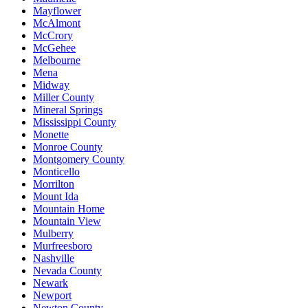
Mayflower
McAlmont
McCrory
McGehee
Melbourne
Mena
Midway
Miller County
Mineral Springs
Mississippi County
Monette
Monroe County
Montgomery County
Monticello
Morrilton
Mount Ida
Mountain Home
Mountain View
Mulberry
Murfreesboro
Nashville
Nevada County
Newark
Newport
Newton County