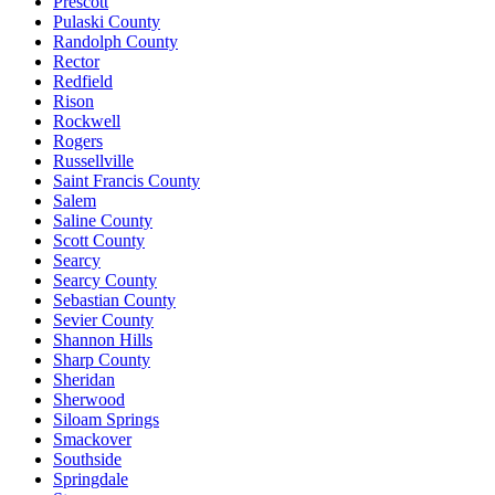
Prescott
Pulaski County
Randolph County
Rector
Redfield
Rison
Rockwell
Rogers
Russellville
Saint Francis County
Salem
Saline County
Scott County
Searcy
Searcy County
Sebastian County
Sevier County
Shannon Hills
Sharp County
Sheridan
Sherwood
Siloam Springs
Smackover
Southside
Springdale