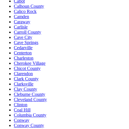
Cabot
Calhoun County
Calico Rock
Camden
Caraway
Carlisle
Carroll County
Cave City
Cave Springs
Cedarville
Centerton
Charleston
Cherokee Village
Chicot County
Clarendon
Clark County
Clarksville
Clay County
Cleburne County
Cleveland County
Clinton
Coal Hill
Columbia County
Conway
Conway County