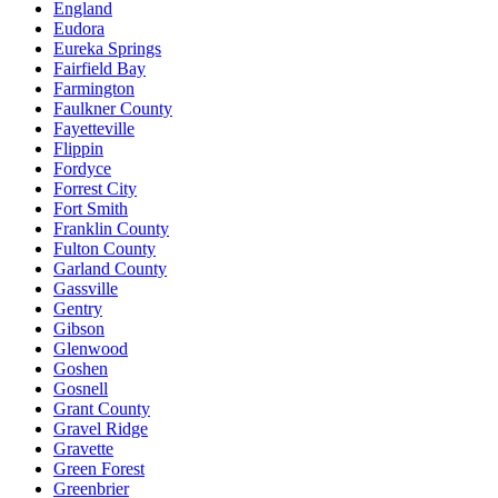
England
Eudora
Eureka Springs
Fairfield Bay
Farmington
Faulkner County
Fayetteville
Flippin
Fordyce
Forrest City
Fort Smith
Franklin County
Fulton County
Garland County
Gassville
Gentry
Gibson
Glenwood
Goshen
Gosnell
Grant County
Gravel Ridge
Gravette
Green Forest
Greenbrier