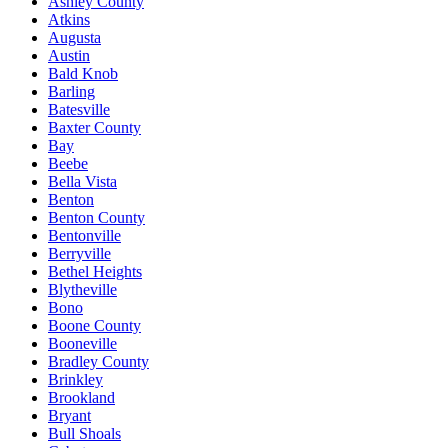
Ashley County
Atkins
Augusta
Austin
Bald Knob
Barling
Batesville
Baxter County
Bay
Beebe
Bella Vista
Benton
Benton County
Bentonville
Berryville
Bethel Heights
Blytheville
Bono
Boone County
Booneville
Bradley County
Brinkley
Brookland
Bryant
Bull Shoals