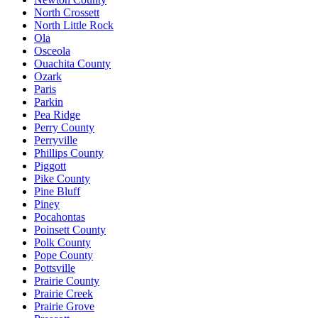
North Crossett
North Little Rock
Ola
Osceola
Ouachita County
Ozark
Paris
Parkin
Pea Ridge
Perry County
Perryville
Phillips County
Piggott
Pike County
Pine Bluff
Piney
Pocahontas
Poinsett County
Polk County
Pope County
Pottsville
Prairie County
Prairie Creek
Prairie Grove