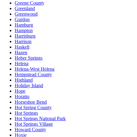
Greene County
Greenland
Greenwood
Gurdon
Hamburg
Hampton
Harrisburg
Harrison
Haskell
Hazen
Heber Springs
Helena
Helena-West Helena
Hempstead County
Highland
Holiday Island
Hope
Horatio
Horseshoe Bend
Hot Spring County
Hot Springs
Hot Springs National Park
Hot Springs Village
Howard County
Hoxie