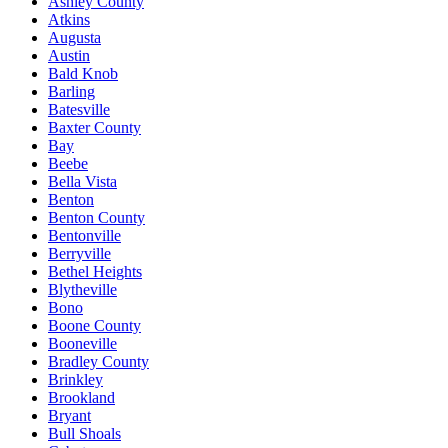
Ashley County
Atkins
Augusta
Austin
Bald Knob
Barling
Batesville
Baxter County
Bay
Beebe
Bella Vista
Benton
Benton County
Bentonville
Berryville
Bethel Heights
Blytheville
Bono
Boone County
Booneville
Bradley County
Brinkley
Brookland
Bryant
Bull Shoals