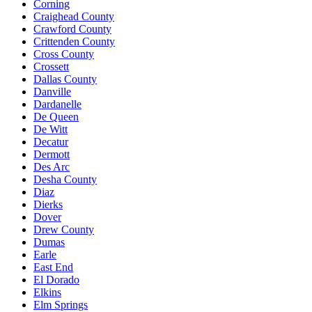
Corning
Craighead County
Crawford County
Crittenden County
Cross County
Crossett
Dallas County
Danville
Dardanelle
De Queen
De Witt
Decatur
Dermott
Des Arc
Desha County
Diaz
Dierks
Dover
Drew County
Dumas
Earle
East End
El Dorado
Elkins
Elm Springs