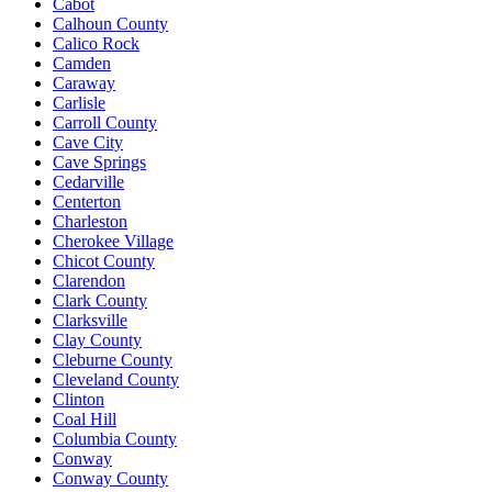
Cabot
Calhoun County
Calico Rock
Camden
Caraway
Carlisle
Carroll County
Cave City
Cave Springs
Cedarville
Centerton
Charleston
Cherokee Village
Chicot County
Clarendon
Clark County
Clarksville
Clay County
Cleburne County
Cleveland County
Clinton
Coal Hill
Columbia County
Conway
Conway County