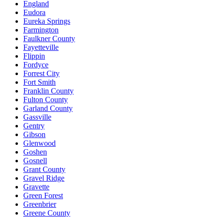
England
Eudora
Eureka Springs
Farmington
Faulkner County
Fayetteville
Flippin
Fordyce
Forrest City
Fort Smith
Franklin County
Fulton County
Garland County
Gassville
Gentry
Gibson
Glenwood
Goshen
Gosnell
Grant County
Gravel Ridge
Gravette
Green Forest
Greenbrier
Greene County