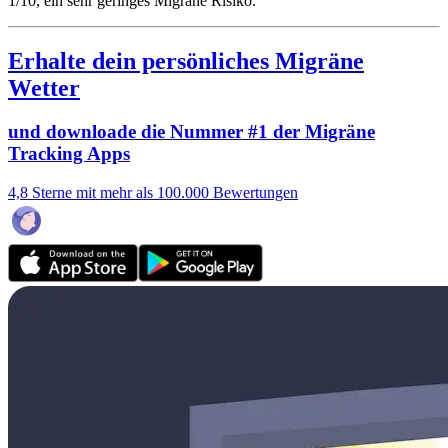
1/10
, ein sehr geringes Migräne Risiko.
Erhalte dein persönliches Migräne
Wetter
und downloade die Nummer #1 der Migräne
Tracking Apps
4,8 Sterne mit mehr als 100.000 Bewertungen