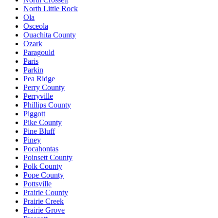
North Little Rock
Ola
Osceola
Ouachita County
Ozark
Paragould
Paris
Parkin
Pea Ridge
Perry County
Perryville
Phillips County
Piggott
Pike County
Pine Bluff
Piney
Pocahontas
Poinsett County
Polk County
Pope County
Pottsville
Prairie County
Prairie Creek
Prairie Grove