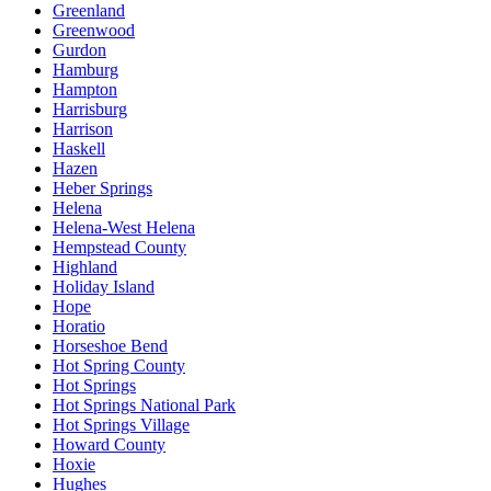
Greenland
Greenwood
Gurdon
Hamburg
Hampton
Harrisburg
Harrison
Haskell
Hazen
Heber Springs
Helena
Helena-West Helena
Hempstead County
Highland
Holiday Island
Hope
Horatio
Horseshoe Bend
Hot Spring County
Hot Springs
Hot Springs National Park
Hot Springs Village
Howard County
Hoxie
Hughes