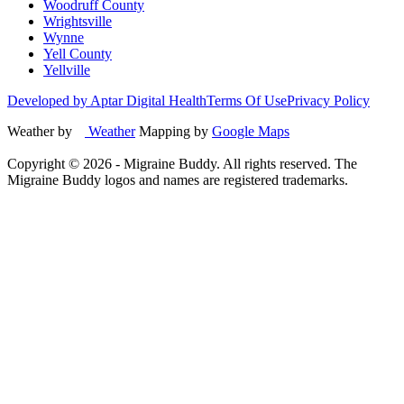
Woodruff County
Wrightsville
Wynne
Yell County
Yellville
Developed by Aptar Digital Health
Terms Of Use
Privacy Policy
Weather by
Weather
Mapping by
Google Maps
Copyright ©
2026
- Migraine Buddy. All rights reserved. The
Migraine Buddy logos and names are registered trademarks.