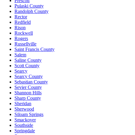
Prescott
Pulaski County
Randolph County
Rector
Redfield
Rison
Rockwell
Rogers
Russellville
Saint Francis County
Salem
Saline County
Scott County
Searcy
Searcy County
Sebastian County
Sevier County
Shannon Hills
Sharp County
Sheridan
Sherwood
Siloam Springs
Smackover
Southside
Springdale