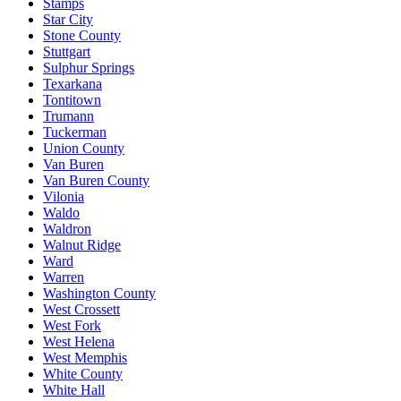
Stamps
Star City
Stone County
Stuttgart
Sulphur Springs
Texarkana
Tontitown
Trumann
Tuckerman
Union County
Van Buren
Van Buren County
Vilonia
Waldo
Waldron
Walnut Ridge
Ward
Warren
Washington County
West Crossett
West Fork
West Helena
West Memphis
White County
White Hall