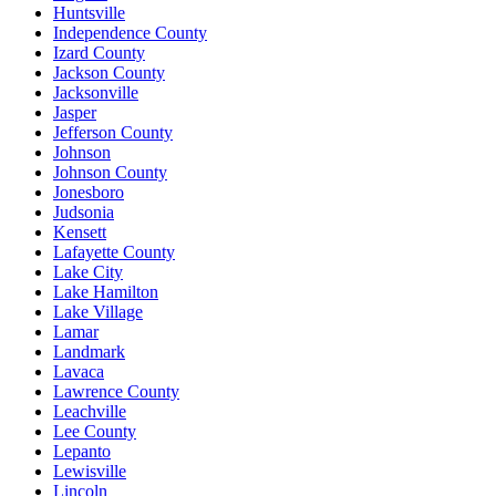
Huntsville
Independence County
Izard County
Jackson County
Jacksonville
Jasper
Jefferson County
Johnson
Johnson County
Jonesboro
Judsonia
Kensett
Lafayette County
Lake City
Lake Hamilton
Lake Village
Lamar
Landmark
Lavaca
Lawrence County
Leachville
Lee County
Lepanto
Lewisville
Lincoln