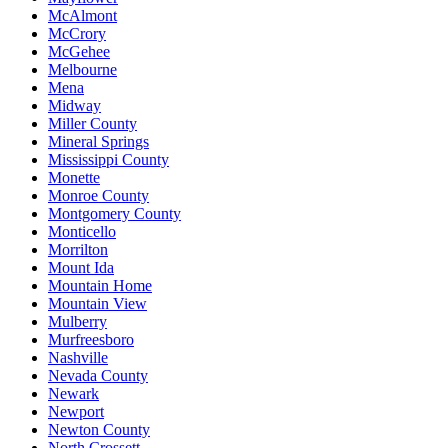
McAlmont
McCrory
McGehee
Melbourne
Mena
Midway
Miller County
Mineral Springs
Mississippi County
Monette
Monroe County
Montgomery County
Monticello
Morrilton
Mount Ida
Mountain Home
Mountain View
Mulberry
Murfreesboro
Nashville
Nevada County
Newark
Newport
Newton County
North Crossett