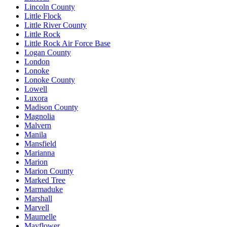
Lincoln County
Little Flock
Little River County
Little Rock
Little Rock Air Force Base
Logan County
London
Lonoke
Lonoke County
Lowell
Luxora
Madison County
Magnolia
Malvern
Manila
Mansfield
Marianna
Marion
Marion County
Marked Tree
Marmaduke
Marshall
Marvell
Maumelle
Mayflower