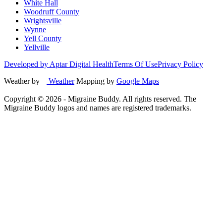
White Hall
Woodruff County
Wrightsville
Wynne
Yell County
Yellville
Developed by Aptar Digital Health
Terms Of Use
Privacy Policy
Weather by
Weather
Mapping by
Google Maps
Copyright ©
2026
- Migraine Buddy. All rights reserved. The
Migraine Buddy logos and names are registered trademarks.