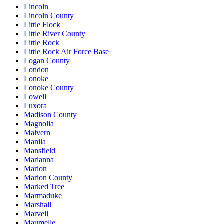
Lincoln
Lincoln County
Little Flock
Little River County
Little Rock
Little Rock Air Force Base
Logan County
London
Lonoke
Lonoke County
Lowell
Luxora
Madison County
Magnolia
Malvern
Manila
Mansfield
Marianna
Marion
Marion County
Marked Tree
Marmaduke
Marshall
Marvell
Maumelle