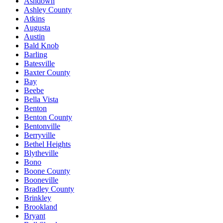
Ashdown
Ashley County
Atkins
Augusta
Austin
Bald Knob
Barling
Batesville
Baxter County
Bay
Beebe
Bella Vista
Benton
Benton County
Bentonville
Berryville
Bethel Heights
Blytheville
Bono
Boone County
Booneville
Bradley County
Brinkley
Brookland
Bryant