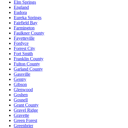
Elm Springs
England
Eudora
Eureka Springs
Fairfield Bay
Farmington
Faulkner County
Fayetteville
Fordyce
Forrest City
Fort Smith
Franklin County
Fulton County
Garland County
Gassville
Gentry
Gibson
Glenwood
Goshen
Gosnell
Grant County
Gravel Ridge
Gravette
Green Forest
Greenbrier