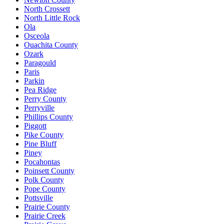
North Crossett
North Little Rock
Ola
Osceola
Ouachita County
Ozark
Paragould
Paris
Parkin
Pea Ridge
Perry County
Perryville
Phillips County
Piggott
Pike County
Pine Bluff
Piney
Pocahontas
Poinsett County
Polk County
Pope County
Pottsville
Prairie County
Prairie Creek