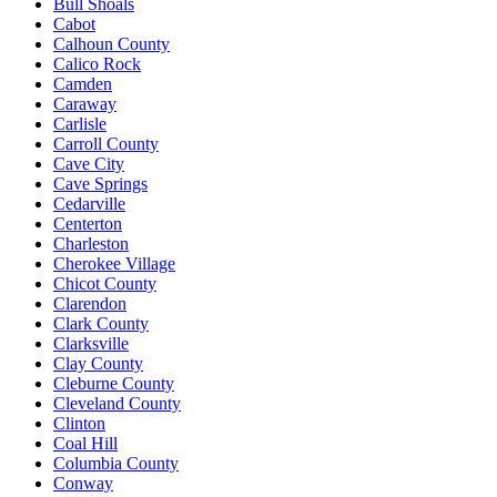
Bull Shoals
Cabot
Calhoun County
Calico Rock
Camden
Caraway
Carlisle
Carroll County
Cave City
Cave Springs
Cedarville
Centerton
Charleston
Cherokee Village
Chicot County
Clarendon
Clark County
Clarksville
Clay County
Cleburne County
Cleveland County
Clinton
Coal Hill
Columbia County
Conway