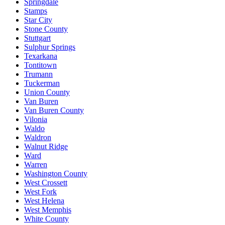
Springdale
Stamps
Star City
Stone County
Stuttgart
Sulphur Springs
Texarkana
Tontitown
Trumann
Tuckerman
Union County
Van Buren
Van Buren County
Vilonia
Waldo
Waldron
Walnut Ridge
Ward
Warren
Washington County
West Crossett
West Fork
West Helena
West Memphis
White County