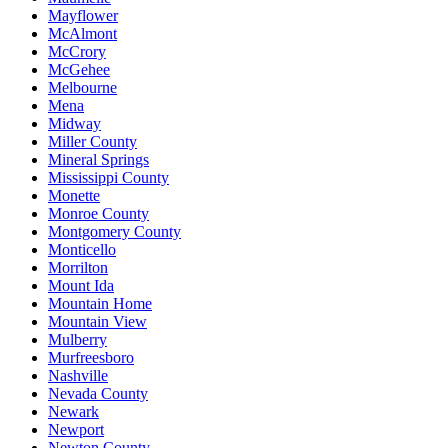
Mayflower
McAlmont
McCrory
McGehee
Melbourne
Mena
Midway
Miller County
Mineral Springs
Mississippi County
Monette
Monroe County
Montgomery County
Monticello
Morrilton
Mount Ida
Mountain Home
Mountain View
Mulberry
Murfreesboro
Nashville
Nevada County
Newark
Newport
Newton County