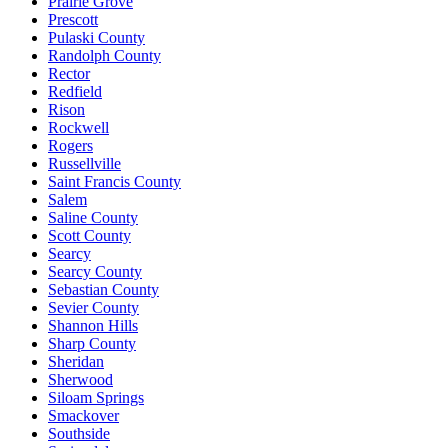
Prairie Grove
Prescott
Pulaski County
Randolph County
Rector
Redfield
Rison
Rockwell
Rogers
Russellville
Saint Francis County
Salem
Saline County
Scott County
Searcy
Searcy County
Sebastian County
Sevier County
Shannon Hills
Sharp County
Sheridan
Sherwood
Siloam Springs
Smackover
Southside