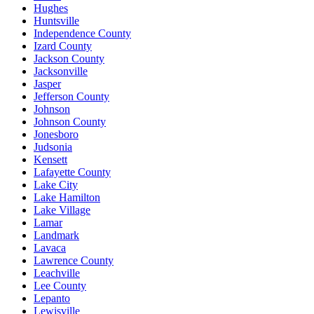
Hughes
Huntsville
Independence County
Izard County
Jackson County
Jacksonville
Jasper
Jefferson County
Johnson
Johnson County
Jonesboro
Judsonia
Kensett
Lafayette County
Lake City
Lake Hamilton
Lake Village
Lamar
Landmark
Lavaca
Lawrence County
Leachville
Lee County
Lepanto
Lewisville