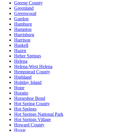
Greene County
Greenland
Greenwood
Gurdon
Hamburg
Hampton
Harrisburg
Harrison
Haskell
Hazen
Heber Springs
Helena
Helena-West Helena
Hempstead County
Highland
Holiday Island
Hope
Horatio
Horseshoe Bend
Hot Spring County
Hot Springs
Hot Springs National Park
Hot Springs Village
Howard County
Hoxie