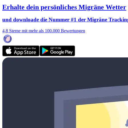
Erhalte dein persönliches Migräne Wetter
und downloade die Nummer #1 der Migräne Trackin
4,8 Sterne mit mehr als 100.000 Bewertungen