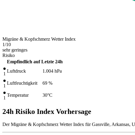
Migräne & Kopfschmerz Wetter Index
1
/10
sehr geringes
Risiko
Empfindlich auf
Letzte 24h
Luftdruck
1.004
hPa
1
Luftfeuchtigkeit
69 %
1
Temperatur
30
°C
1
24h Risiko Index Vorhersage
Der Migräne & Kopfschmerz Wetter Index für Gassville, Arkansas, Un