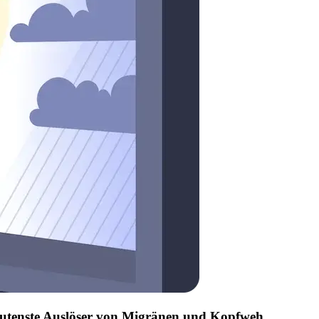
edeutenste Auslöser von Migränen und Kopfweh