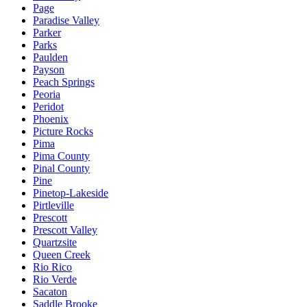
Page
Paradise Valley
Parker
Parks
Paulden
Payson
Peach Springs
Peoria
Peridot
Phoenix
Picture Rocks
Pima
Pima County
Pinal County
Pine
Pinetop-Lakeside
Pirtleville
Prescott
Prescott Valley
Quartzsite
Queen Creek
Rio Rico
Rio Verde
Sacaton
Saddle Brooke