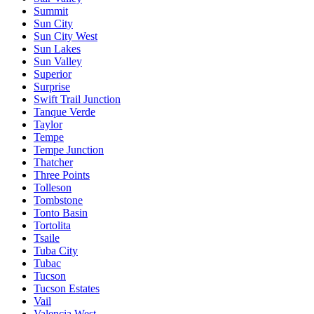
Summit
Sun City
Sun City West
Sun Lakes
Sun Valley
Superior
Surprise
Swift Trail Junction
Tanque Verde
Taylor
Tempe
Tempe Junction
Thatcher
Three Points
Tolleson
Tombstone
Tonto Basin
Tortolita
Tsaile
Tuba City
Tubac
Tucson
Tucson Estates
Vail
Valencia West