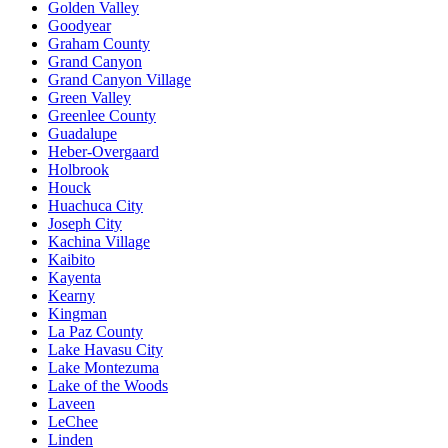
Golden Valley
Goodyear
Graham County
Grand Canyon
Grand Canyon Village
Green Valley
Greenlee County
Guadalupe
Heber-Overgaard
Holbrook
Houck
Huachuca City
Joseph City
Kachina Village
Kaibito
Kayenta
Kearny
Kingman
La Paz County
Lake Havasu City
Lake Montezuma
Lake of the Woods
Laveen
LeChee
Linden