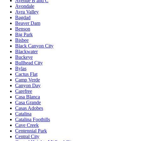
Avenue B and C
Avondale
Avra Valley
Bagdad
Beaver Dam
Benson
Big Park
Bisbee
Black Canyon City
Blackwater
Buckeye
Bullhead City
Bylas
Cactus Flat
Camp Verde
Canyon Day
Carefree
Casa Blanca
Casa Grande
Casas Adobes
Catalina
Catalina Foothills
Cave Creek
Centennial Park
Central City