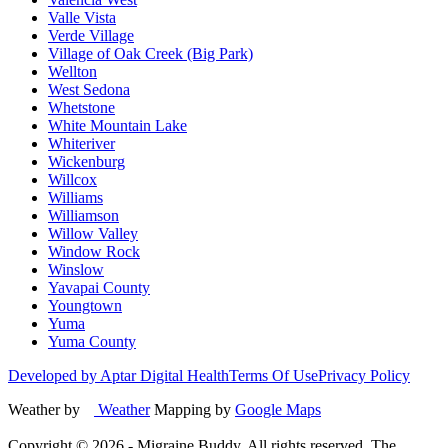
Valle Vista
Verde Village
Village of Oak Creek (Big Park)
Wellton
West Sedona
Whetstone
White Mountain Lake
Whiteriver
Wickenburg
Willcox
Williams
Williamson
Willow Valley
Window Rock
Winslow
Yavapai County
Youngtown
Yuma
Yuma County
Developed by Aptar Digital Health
Terms Of Use
Privacy Policy
Weather by
Weather
Mapping by
Google Maps
Copyright ©
2026
- Migraine Buddy. All rights reserved. The