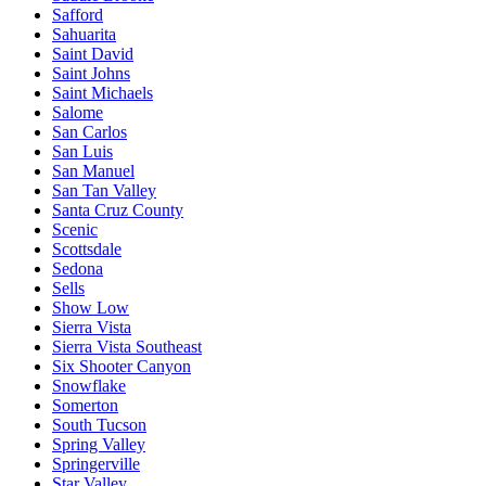
Safford
Sahuarita
Saint David
Saint Johns
Saint Michaels
Salome
San Carlos
San Luis
San Manuel
San Tan Valley
Santa Cruz County
Scenic
Scottsdale
Sedona
Sells
Show Low
Sierra Vista
Sierra Vista Southeast
Six Shooter Canyon
Snowflake
Somerton
South Tucson
Spring Valley
Springerville
Star Valley