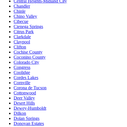
Central Heights-Midland City
Chandler
Chinle
Chino Valley
Cibecue
Cienega Springs
Citrus Park
Clarkdale
Claypool
Clifton
Cochise County
Coconino County
Colorado City
Congress
Coolidge
Cordes Lakes
Cornville
Corona de Tucson
Cottonwood
Deer Valley
Desert Hills
Dewey-Humboldt
Dilkon
Dolan Springs
Donovan Estates