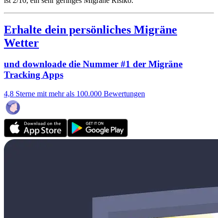
ist 2/10
, ein sehr geringes Migräne Risiko.
Erhalte dein persönliches Migräne
Wetter
und downloade die Nummer #1 der Migräne
Tracking Apps
4,8 Sterne mit mehr als 100.000 Bewertungen