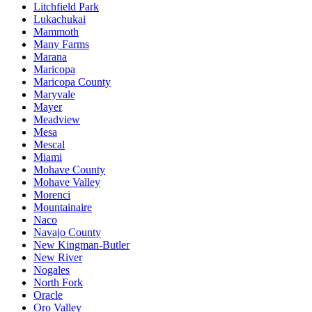
Litchfield Park
Lukachukai
Mammoth
Many Farms
Marana
Maricopa
Maricopa County
Maryvale
Mayer
Meadview
Mesa
Mescal
Miami
Mohave County
Mohave Valley
Morenci
Mountainaire
Naco
Navajo County
New Kingman-Butler
New River
Nogales
North Fork
Oracle
Oro Valley