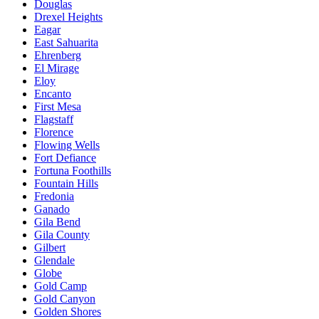
Douglas
Drexel Heights
Eagar
East Sahuarita
Ehrenberg
El Mirage
Eloy
Encanto
First Mesa
Flagstaff
Florence
Flowing Wells
Fort Defiance
Fortuna Foothills
Fountain Hills
Fredonia
Ganado
Gila Bend
Gila County
Gilbert
Glendale
Globe
Gold Camp
Gold Canyon
Golden Shores