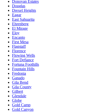
Donovan Estates
Douglas
Drexel Heights
Eagar
East Sahuarita
Ehrenberg
El Mirage
Eloy
Encanto
First Mesa
Flagstaff
Florence
Flowing Wells
Fort Defiance
Fortuna Foothills
Fountain Hills
Fredonia
Ganado
Gila Bend
Gila County
Gilbert
Glendale
Globe
Gold Camp
Gold Canyon