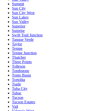
Summit
Sun City
Sun City West
Sun Lakes
Sun Valley
Superior
Surprise
Swift Trail Junction
Tanque Verde
Taylor
Tempe
Tempe Junction
Thatcher
Three Points
Tolleson
Tombstone
Tonto Basin
Tortolita
Tsaile
Tuba City
Tubac
Tucson
Tucson Estates
Vail
Valencia West