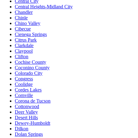
Central City
Central Heights-Midland City
Chandler
Chinle
Chino Valley
Cibecue
Cienega Springs
Citrus Park
Clarkdale
Claypool
Clifton
Cochise County
Coconino County
Colorado City
Congress
Coolidge
Cordes Lakes
Cornville
Corona de Tucson
Cottonwood
Deer Valley
Desert Hills
Dewey-Humboldt
Dilkon
Dolan Springs