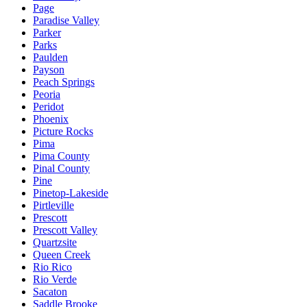
Page
Paradise Valley
Parker
Parks
Paulden
Payson
Peach Springs
Peoria
Peridot
Phoenix
Picture Rocks
Pima
Pima County
Pinal County
Pine
Pinetop-Lakeside
Pirtleville
Prescott
Prescott Valley
Quartzsite
Queen Creek
Rio Rico
Rio Verde
Sacaton
Saddle Brooke