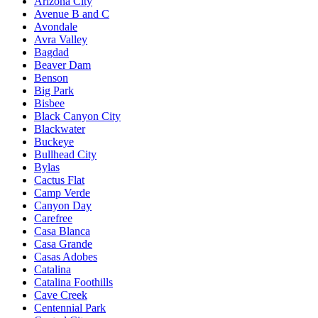
Arizona City
Avenue B and C
Avondale
Avra Valley
Bagdad
Beaver Dam
Benson
Big Park
Bisbee
Black Canyon City
Blackwater
Buckeye
Bullhead City
Bylas
Cactus Flat
Camp Verde
Canyon Day
Carefree
Casa Blanca
Casa Grande
Casas Adobes
Catalina
Catalina Foothills
Cave Creek
Centennial Park