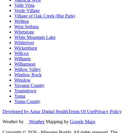
Valle Vista
Verde Village
Village of Oak Creek (Big Park)
Wellton
West Sedona
Whetstone
White Mountain Lake
Whiteriver
Wickenburg
Willcox
Williams
Williamson
Willow Valley
Window Rock
Winslow
Yavapai County
Youngtown
Yuma
Yuma County
Developed by Aptar Digital Health
Terms Of Use
Privacy Policy
Weather by
Weather
Mapping by
Google Maps
Copyright ©
2026
- Migraine Buddy. All rights reserved. The