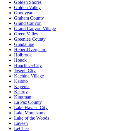
Golden Shores
Golden Valley
Goodyear
Graham County
Grand Canyon
Grand Canyon Village
Green Valley
Greenlee County
Guadalupe
Heber-Overgaard
Holbrook
Houck
Huachuca City
Joseph City
Kachina Village
Kaibito
Kayenta
Kearny
Kingman
La Paz County
Lake Havasu City
Lake Montezuma
Lake of the Woods
Laveen
LeChee