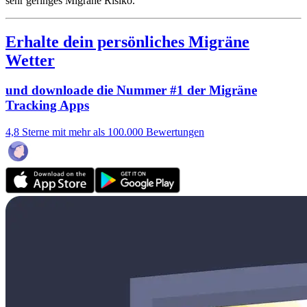
sehr geringes Migräne Risiko.
Erhalte dein persönliches Migräne
Wetter
und downloade die Nummer #1 der Migräne
Tracking Apps
4,8 Sterne mit mehr als 100.000 Bewertungen