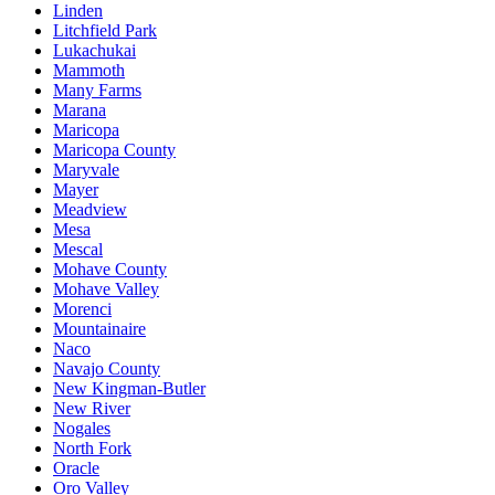
Linden
Litchfield Park
Lukachukai
Mammoth
Many Farms
Marana
Maricopa
Maricopa County
Maryvale
Mayer
Meadview
Mesa
Mescal
Mohave County
Mohave Valley
Morenci
Mountainaire
Naco
Navajo County
New Kingman-Butler
New River
Nogales
North Fork
Oracle
Oro Valley