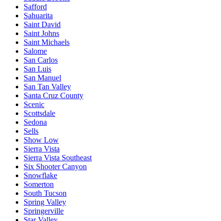
Safford
Sahuarita
Saint David
Saint Johns
Saint Michaels
Salome
San Carlos
San Luis
San Manuel
San Tan Valley
Santa Cruz County
Scenic
Scottsdale
Sedona
Sells
Show Low
Sierra Vista
Sierra Vista Southeast
Six Shooter Canyon
Snowflake
Somerton
South Tucson
Spring Valley
Springerville
Star Valley