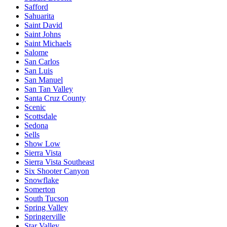
Safford
Sahuarita
Saint David
Saint Johns
Saint Michaels
Salome
San Carlos
San Luis
San Manuel
San Tan Valley
Santa Cruz County
Scenic
Scottsdale
Sedona
Sells
Show Low
Sierra Vista
Sierra Vista Southeast
Six Shooter Canyon
Snowflake
Somerton
South Tucson
Spring Valley
Springerville
Star Valley