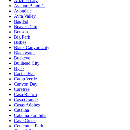
Arizona City
Avenue B and C
Avondale
Avra Valley
Bagdad
Beaver Dam
Benson
Big Park
Bisbee
Black Canyon City
Blackwater
Buckeye
Bullhead City
Bylas
Cactus Flat
Camp Verde
Canyon Day
Carefree
Casa Blanca
Casa Grande
Casas Adobes
Catalina
Catalina Foothills
Cave Creek
Centennial Park