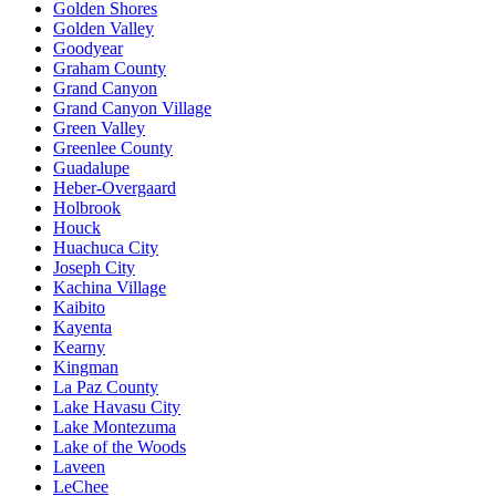
Golden Shores
Golden Valley
Goodyear
Graham County
Grand Canyon
Grand Canyon Village
Green Valley
Greenlee County
Guadalupe
Heber-Overgaard
Holbrook
Houck
Huachuca City
Joseph City
Kachina Village
Kaibito
Kayenta
Kearny
Kingman
La Paz County
Lake Havasu City
Lake Montezuma
Lake of the Woods
Laveen
LeChee