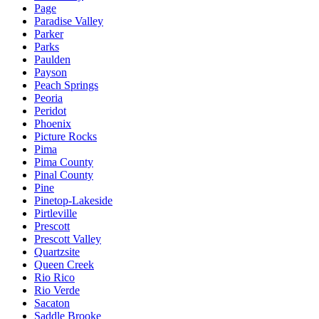
Page
Paradise Valley
Parker
Parks
Paulden
Payson
Peach Springs
Peoria
Peridot
Phoenix
Picture Rocks
Pima
Pima County
Pinal County
Pine
Pinetop-Lakeside
Pirtleville
Prescott
Prescott Valley
Quartzsite
Queen Creek
Rio Rico
Rio Verde
Sacaton
Saddle Brooke