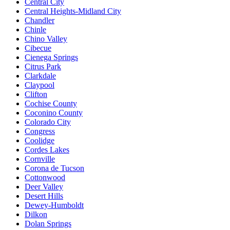
Central City
Central Heights-Midland City
Chandler
Chinle
Chino Valley
Cibecue
Cienega Springs
Citrus Park
Clarkdale
Claypool
Clifton
Cochise County
Coconino County
Colorado City
Congress
Coolidge
Cordes Lakes
Cornville
Corona de Tucson
Cottonwood
Deer Valley
Desert Hills
Dewey-Humboldt
Dilkon
Dolan Springs