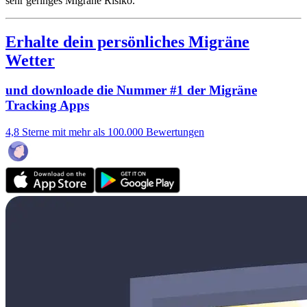
sehr geringes Migräne Risiko.
Erhalte dein persönliches Migräne
Wetter
und downloade die Nummer #1 der Migräne
Tracking Apps
4,8 Sterne mit mehr als 100.000 Bewertungen