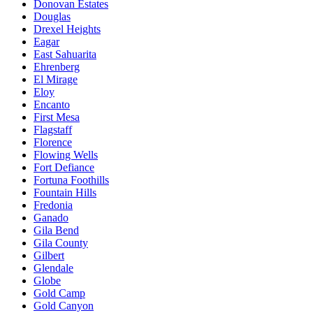
Donovan Estates
Douglas
Drexel Heights
Eagar
East Sahuarita
Ehrenberg
El Mirage
Eloy
Encanto
First Mesa
Flagstaff
Florence
Flowing Wells
Fort Defiance
Fortuna Foothills
Fountain Hills
Fredonia
Ganado
Gila Bend
Gila County
Gilbert
Glendale
Globe
Gold Camp
Gold Canyon