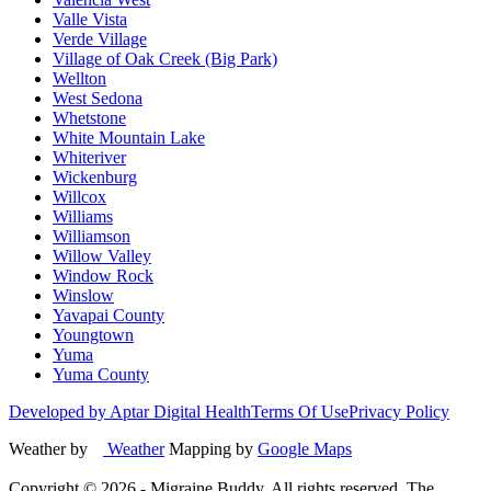
Valle Vista
Verde Village
Village of Oak Creek (Big Park)
Wellton
West Sedona
Whetstone
White Mountain Lake
Whiteriver
Wickenburg
Willcox
Williams
Williamson
Willow Valley
Window Rock
Winslow
Yavapai County
Youngtown
Yuma
Yuma County
Developed by Aptar Digital Health
Terms Of Use
Privacy Policy
Weather by
Weather
Mapping by
Google Maps
Copyright ©
2026
- Migraine Buddy. All rights reserved. The