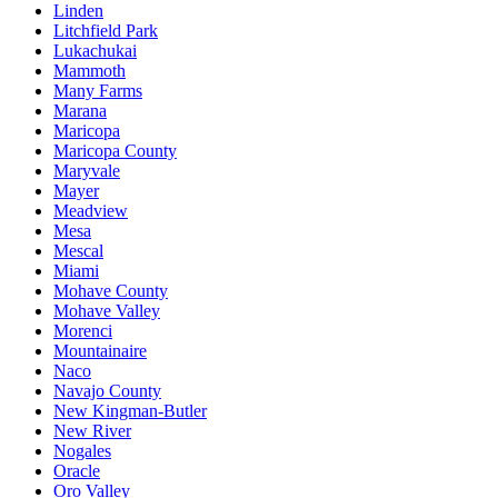
Linden
Litchfield Park
Lukachukai
Mammoth
Many Farms
Marana
Maricopa
Maricopa County
Maryvale
Mayer
Meadview
Mesa
Mescal
Miami
Mohave County
Mohave Valley
Morenci
Mountainaire
Naco
Navajo County
New Kingman-Butler
New River
Nogales
Oracle
Oro Valley