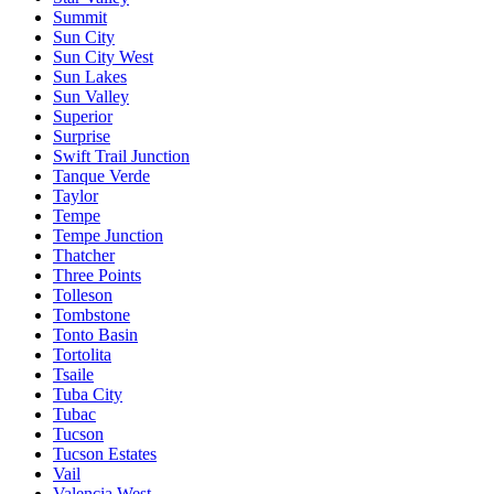
Summit
Sun City
Sun City West
Sun Lakes
Sun Valley
Superior
Surprise
Swift Trail Junction
Tanque Verde
Taylor
Tempe
Tempe Junction
Thatcher
Three Points
Tolleson
Tombstone
Tonto Basin
Tortolita
Tsaile
Tuba City
Tubac
Tucson
Tucson Estates
Vail
Valencia West